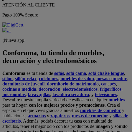
ATENCIÓN AL CLIENTE
Pago 100% Seguro
¡Nueva app!
Conforama, tu tienda de muebles,
decoración y electrodomésticos
Conforama
es tu tienda de
sofás
,
sofá cama
,
sofá chaise longue
,
sillón
,
sillón relax
,
colchones
,
muebles de salón
,
mesas comedor
,
dormitorio de juvenil
,
dormitorio de matrimonio
,
canapés
,
cocinas a medida
,
decoración
,
electrodomésticos
,
frigoríficos
,
microondas
,
lavavajillas
,
lavadora secadora
, y
televisiones
.
Descubre nuestra amplia variedad de estilos en cualquier
muebles
para tu hogar,
con los mejores precios y promociones
. Crea el
espacio en el que vives gracias a nuestros
muebles de comedor
y
habitaciones,
armarios
y
zapateros
,
mesas de comedor
y
sillas de
escritorio
. Además, podrás decorar tu casa con multitud de
artículos, tener el mejor ocio con los productos de
imagen y sonido
y aprovechar tu
jardín
en las épocas de buen tiempo. Conforama