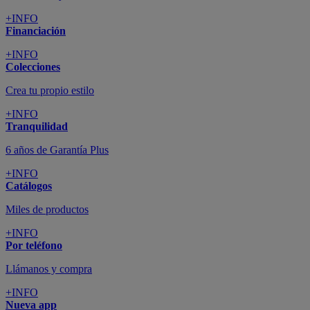
+INFO
Financiación
+INFO
Colecciones
Crea tu propio estilo
+INFO
Tranquilidad
6 años de Garantía Plus
+INFO
Catálogos
Miles de productos
+INFO
Por teléfono
Llámanos y compra
+INFO
Nueva app