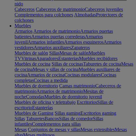
nido
Cabeceros
Cabeceros de matrimonio
Cabeceros juveniles
Complementos para colchones
Almohadas
Protectores de
colchones
Muebles
Armarios
Armarios de matrimonio
Armarios puertas
batientes
Armarios puertas correderas
Armarios
juvenil
Armarios infantiles
Armarios esquineros
Armarios
vestidores
Armarios auxiliares
Zapateros
Muebles de salón
Sillas
Mesas de salón
Muebles
TV
Vitrinas
Aparadores
Estanterias
Muebles recibidores
Muebles de cocina
Sillas de cocinas
Taburetes de cocina
Mesas
de cocina
Mesas y sillas de cocina
Muebles auxiliares de
cocina
Armarios de cocina
Cocinas modulares
Cocinas
completas
Cocinas a medida
Muebles de dormitorio
Camas matrimonio
Cabeceros de
matrimonio
Armarios de matrimonio
Mesitas de
noche
Comodas
Muebles de dormitorio juvenil
Muebles de oficina y teletrabajo
Escritorios
Sillas de
escritorio
Estanterías
Muebles de Gaming
Sillas gaming
Escritorios gaming
Sillas
Taburetes
Bancos
Sillas de comedor
Sillas
infantiles
Complementos para sillas
Mesas
Conjuntos de mesas y sillas
Mesas extensibles
Mesas
altas
Mesas multiusos