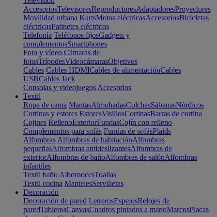
Televisión
Accesorios
Televisores
Reproductores
Adaptadores
Proyectores
Movilidad urbana
Karts
Motos eléctricas
Accesorios
Bicicletas
eléctricas
Patinetes eléctricos
Telefonía
Teléfonos fijos
Gadgets y
complementos
Smartphones
Foto y vídeo
Cámaras de
fotos
Trípodes
Videocámaras
Objetivos
Cables
Cables HDMI
Cables de alimentación
Cables
USB
Cables Jack
Consolas y videojuegos
Accesorios
Textil
Ropa de cama
Mantas
Almohadas
Colchas
Sábanas
Nórdicos
Cortinas y estores
Estores
Visillos
Cortinas
Barras de cortina
Cojines
Relleno
Exterior
Fundas
Cojín con relleno
Complementos para sofás
Fundas de sofás
Plaids
Alfombras
Alfombras de habitación
Alfombras
pequeñas
Alfombras antideslizantes
Alfombras de
exterior
Alfombras de baño
Alfombras de salón
Alfombras
infantiles
Textil baño
Albornoces
Toallas
Textil cocina
Manteles
Servilletas
Decoración
Decoración de pared
Letreros
Espejos
Relojes de
pared
Tableros
Canvas
Cuadros pintados a mano
Marcos
Placas