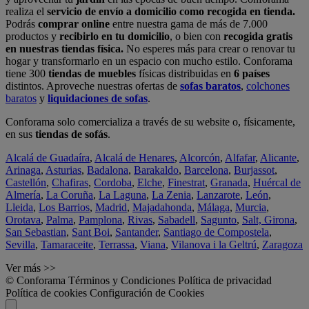
realiza el
servicio de envío a domicilio como recogida en tienda.
Podrás
comprar online
entre nuestra gama de más de 7.000
productos y
recibirlo en tu domicilio
, o bien con
recogida gratis
en nuestras tiendas física.
No esperes más para crear o renovar tu
hogar y transformarlo en un espacio con mucho estilo. Conforama
tiene 300
tiendas de muebles
físicas distribuidas en
6 países
distintos. Aproveche nuestras ofertas de
sofas baratos
,
colchones
baratos
y
liquidaciones de sofas
.
Conforama solo comercializa a través de su website o, físicamente,
en sus
tiendas de sofás
.
Alcalá de Guadaíra
,
Alcalá de Henares
,
Alcorcón
,
Alfafar
,
Alicante
,
Arinaga
,
Asturias
,
Badalona
,
Barakaldo
,
Barcelona
,
Burjassot
,
Castellón
,
Chafiras
,
Cordoba
,
Elche
,
Finestrat
,
Granada
,
Huércal de
Almería
,
La Coruña
,
La Laguna
,
La Zenia
,
Lanzarote
,
León
,
Lleida
,
Los Barrios
,
Madrid
,
Majadahonda
,
Málaga
,
Murcia
,
Orotava
,
Palma
,
Pamplona
,
Rivas
,
Sabadell
,
Sagunto
,
Salt, Girona
,
San Sebastian
,
Sant Boi
,
Santander
,
Santiago de Compostela
,
Sevilla
,
Tamaraceite
,
Terrassa
,
Viana
,
Vilanova i la Geltrú
,
Zaragoza
Ver más >>
© Conforama
Términos y Condiciones
Política de privacidad
Política de cookies
Configuración de Cookies