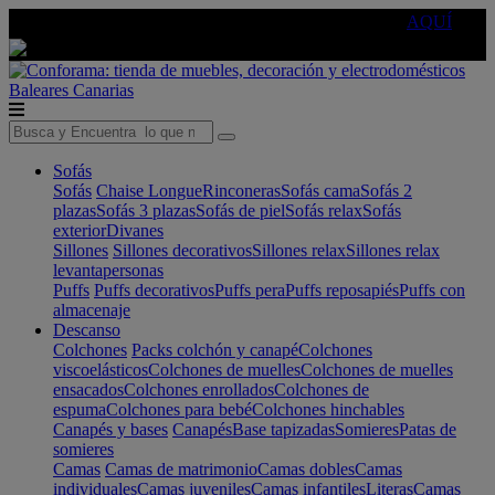
🔵Cambia tu electro con
-10% EXTRA
de descuento ☑️
AQUÍ
Baleares
Canarias
Sofás
Sofás
Chaise Longue
Rinconeras
Sofás cama
Sofás 2
plazas
Sofás 3 plazas
Sofás de piel
Sofás relax
Sofás
exterior
Divanes
Sillones
Sillones decorativos
Sillones relax
Sillones relax
levantapersonas
Puffs
Puffs decorativos
Puffs pera
Puffs reposapiés
Puffs con
almacenaje
Descanso
Colchones
Packs colchón y canapé
Colchones
viscoelásticos
Colchones de muelles
Colchones de muelles
ensacados
Colchones enrollados
Colchones de
espuma
Colchones para bebé
Colchones hinchables
Canapés y bases
Canapés
Base tapizadas
Somieres
Patas de
somieres
Camas
Camas de matrimonio
Camas dobles
Camas
individuales
Camas juveniles
Camas infantiles
Literas
Camas