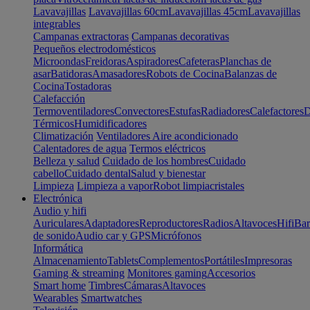
Lavavajillas
Lavavajillas 60cm
Lavavajillas 45cm
Lavavajillas
integrables
Campanas extractoras
Campanas decorativas
Pequeños electrodomésticos
Microondas
Freidoras
Aspiradores
Cafeteras
Planchas de
asar
Batidoras
Amasadores
Robots de Cocina
Balanzas de
Cocina
Tostadoras
Calefacción
Termoventiladores
Convectores
Estufas
Radiadores
Calefactores
D
Térmicos
Humidificadores
Climatización
Ventiladores
Aire acondicionado
Calentadores de agua
Termos eléctricos
Belleza y salud
Cuidado de los hombres
Cuidado
cabello
Cuidado dental
Salud y bienestar
Limpieza
Limpieza a vapor
Robot limpiacristales
Electrónica
Audio y hifi
Auriculares
Adaptadores
Reproductores
Radios
Altavoces
Hifi
Bar
de sonido
Audio car y GPS
Micrófonos
Informática
Almacenamiento
Tablets
Complementos
Portátiles
Impresoras
Gaming & streaming
Monitores gaming
Accesorios
Smart home
Timbres
Cámaras
Altavoces
Wearables
Smartwatches