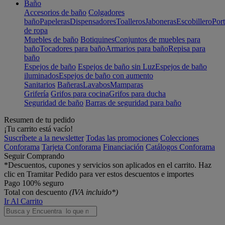
Baño
Accesorios de baño
Colgadores
baño
Papeleras
Dispensadores
Toalleros
Jaboneras
Escobillero
Port
de ropa
Muebles de baño
Botiquines
Conjuntos de muebles para
baño
Tocadores para baño
Armarios para baño
Repisa para
baño
Espejos de baño
Espejos de baño sin Luz
Espejos de baño
iluminados
Espejos de baño con aumento
Sanitarios
Bañeras
Lavabos
Mamparas
Grifería
Grifos para cocina
Grifos para ducha
Seguridad de baño
Barras de seguridad para baño
Resumen de tu pedido
¡Tu carrito está vacío!
Suscríbete a la newsletter
Todas las promociones
Colecciones
Conforama
Tarjeta Conforama
Financiación
Catálogos Conforama
Seguir Comprando
*Descuentos, cupones y servicios son aplicados en el carrito. Haz
clic en Tramitar Pedido para ver estos descuentos e importes
Pago 100% seguro
Total con descuento
(IVA incluido*)
Ir Al Carrito