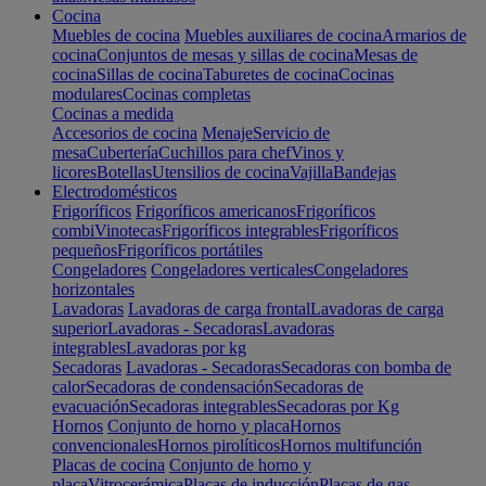
Cocina
Muebles de cocina
Muebles auxiliares de cocina
Armarios de
cocina
Conjuntos de mesas y sillas de cocina
Mesas de
cocina
Sillas de cocina
Taburetes de cocina
Cocinas
modulares
Cocinas completas
Cocinas a medida
Accesorios de cocina
Menaje
Servicio de
mesa
Cubertería
Cuchillos para chef
Vinos y
licores
Botellas
Utensilios de cocina
Vajilla
Bandejas
Electrodomésticos
Frigoríficos
Frigoríficos americanos
Frigoríficos
combi
Vinotecas
Frigoríficos integrables
Frigoríficos
pequeños
Frigoríficos portátiles
Congeladores
Congeladores verticales
Congeladores
horizontales
Lavadoras
Lavadoras de carga frontal
Lavadoras de carga
superior
Lavadoras - Secadoras
Lavadoras
integrables
Lavadoras por kg
Secadoras
Lavadoras - Secadoras
Secadoras con bomba de
calor
Secadoras de condensación
Secadoras de
evacuación
Secadoras integrables
Secadoras por Kg
Hornos
Conjunto de horno y placa
Hornos
convencionales
Hornos pirolíticos
Hornos multifunción
Placas de cocina
Conjunto de horno y
placa
Vitrocerámica
Placas de inducción
Placas de gas