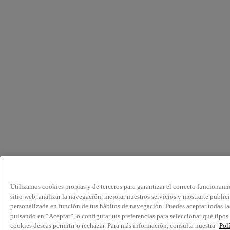
Utilizamos cookies propias y de terceros para garantizar el correcto funcionami
sitio web, analizar la navegación, mejorar nuestros servicios y mostrarte public
personalizada en función de tus hábitos de navegación. Puedes aceptar todas la
pulsando en “Aceptar”, o configurar tus preferencias para seleccionar qué tipos
cookies deseas permitir o rechazar. Para más información, consulta nuestra
Pol