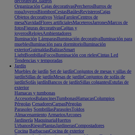
decorativas
Cuadros
Organización
Cajas decorativas
Percheros
Burros de
ropa
Joyeros
Biombos
Cestas
Baúles
Revisteros
Cajas
Objetos decorativos
Velas
Faroles
Centros de
mesa
Navidad
Flores artificiales
Maceteros
Jarrones
Marcos de
fotos
Figuras decorativas
Cajitas y
joyeros
Relojes
Ambientadores
Iluminación
Lámparas
Iluminación decorativa
Iluminación para
muebles
Iluminación para dormitorio
Iluminación
exterior
Guirnaldas
Balizas
Smart
Light
Bombillas
Focos
Iluminación con rieles
Cintas Led
Tendencias y temporadas
Jardín
Muebles de jardín
Set de jardín
Conjuntos de mesas y sillas de
jardín
Sillas de jardín
Mesas de jardín
Conjuntos de sofás de
jardín
Sofás jardín
Bancos de jardín
Sillas colgantes
Estufas de
exterior
Hamacas y tumbonas
Accesorios
Balancines
Tumbonas
Hamacas
Columpios
Pérgolas
Cenadores
Carpas
Pérgolas
Parasoles
Sombrillas
Parasoles
Toldos
Almacenamiento
Armarios
Arcones
Jardinería
Maquinaria
Huertos
Urbanos
Riego
Plantas
Jardineras
Compostadores
Cocina
Barbacoas
Cocina de exterior