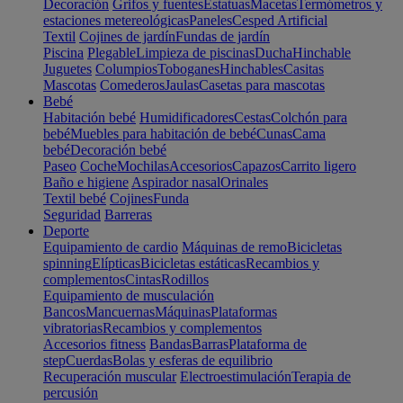
Decoración
Grifos y fuentes
Estatuas
Macetas
Termómetros y
estaciones metereológicas
Paneles
Cesped Artificial
Textil
Cojines de jardín
Fundas de jardín
Piscina
Plegable
Limpieza de piscinas
Ducha
Hinchable
Juguetes
Columpios
Toboganes
Hinchables
Casitas
Mascotas
Comederos
Jaulas
Casetas para mascotas
Bebé
Habitación bebé
Humidificadores
Cestas
Colchón para
bebé
Muebles para habitación de bebé
Cunas
Cama
bebé
Decoración bebé
Paseo
Coche
Mochilas
Accesorios
Capazos
Carrito ligero
Baño e higiene
Aspirador nasal
Orinales
Textil bebé
Cojines
Funda
Seguridad
Barreras
Deporte
Equipamiento de cardio
Máquinas de remo
Bicicletas
spinning
Elípticas
Bicicletas estáticas
Recambios y
complementos
Cintas
Rodillos
Equipamiento de musculación
Bancos
Mancuernas
Máquinas
Plataformas
vibratorias
Recambios y complementos
Accesorios fitness
Bandas
Barras
Plataforma de
step
Cuerdas
Bolas y esferas de equilibrio
Recuperación muscular
Electroestimulación
Terapia de
percusión