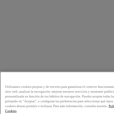
Utilizamos cookies propias y de terceros para garantizar el correcto funcionami
sitio web, analizar la navegación, mejorar nuestros servicios y mostrarte public
personalizada en función de tus hábitos de navegación. Puedes aceptar todas la
pulsando en “Aceptar”, o configurar tus preferencias para seleccionar qué tipos
cookies deseas permitir o rechazar. Para más información, consulta nuestra
Pol
Cookies