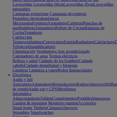
Lavavajillas
Lavavajillas 60cm
Lavavajillas 45cm
Lavavajillas
integrables
Campanas extractoras
Campanas decorativas
Pequeños electrodomésticos
Microondas
Freidoras
Aspiradores
Cafeteras
Planchas de
asar
Batidoras
Amasadores
Robots de Cocina
Balanzas de
Cocina
Tostadoras
Calefacción
Termoventiladores
Convectores
Estufas
Radiadores
Calefactores
D
Térmicos
Humidificadores
Climatización
Ventiladores
Aire acondicionado
Calentadores de agua
Termos eléctricos
Belleza y salud
Cuidado de los hombres
Cuidado
cabello
Cuidado dental
Salud y bienestar
Limpieza
Limpieza a vapor
Robot limpiacristales
Electrónica
Audio y hifi
Auriculares
Adaptadores
Reproductores
Radios
Altavoces
Hifi
Bar
de sonido
Audio car y GPS
Micrófonos
Informática
Almacenamiento
Tablets
Complementos
Portátiles
Impresoras
Gaming & streaming
Monitores gaming
Accesorios
Smart home
Timbres
Cámaras
Altavoces
Wearables
Smartwatches