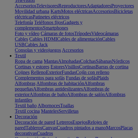
Televisión
Accesorios
Televisores
Reproductores
Adaptadores
Proyectores
Movilidad urbana
Karts
Motos eléctricas
Accesorios
Bicicletas
eléctricas
Patinetes eléctricos
Telefonía
Teléfonos fijos
Gadgets y
complementos
Smartphones
Foto y vídeo
Cámaras de fotos
Trípodes
Videocámaras
Cables
Cables HDMI
Cables de alimentación
Cables
USB
Cables Jack
Consolas y videojuegos
Accesorios
Textil
Ropa de cama
Mantas
Almohadas
Colchas
Sábanas
Nórdicos
Cortinas y estores
Estores
Visillos
Cortinas
Barras de cortina
Cojines
Relleno
Exterior
Fundas
Cojín con relleno
Complementos para sofás
Fundas de sofás
Plaids
Alfombras
Alfombras de habitación
Alfombras
pequeñas
Alfombras antideslizantes
Alfombras de
exterior
Alfombras de baño
Alfombras de salón
Alfombras
infantiles
Textil baño
Albornoces
Toallas
Textil cocina
Manteles
Servilletas
Decoración
Decoración de pared
Letreros
Espejos
Relojes de
pared
Tableros
Canvas
Cuadros pintados a mano
Marcos
Placas
decorativas
Cuadros