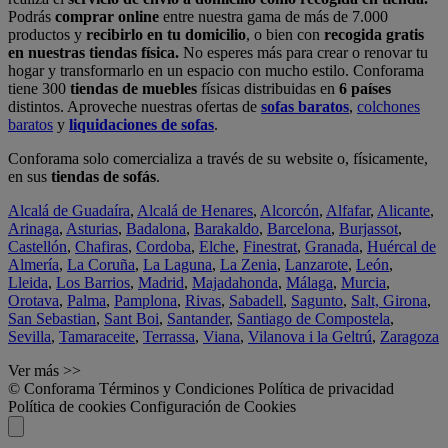
Podrás
comprar online
entre nuestra gama de más de 7.000
productos y
recibirlo en tu domicilio
, o bien con
recogida gratis
en nuestras tiendas física.
No esperes más para crear o renovar tu
hogar y transformarlo en un espacio con mucho estilo. Conforama
tiene 300
tiendas de muebles
físicas distribuidas en
6 países
distintos. Aproveche nuestras ofertas de
sofas baratos
,
colchones
baratos
y
liquidaciones de sofas
.
Conforama solo comercializa a través de su website o, físicamente,
en sus
tiendas de sofás
.
Alcalá de Guadaíra
,
Alcalá de Henares
,
Alcorcón
,
Alfafar
,
Alicante
,
Arinaga
,
Asturias
,
Badalona
,
Barakaldo
,
Barcelona
,
Burjassot
,
Castellón
,
Chafiras
,
Cordoba
,
Elche
,
Finestrat
,
Granada
,
Huércal de
Almería
,
La Coruña
,
La Laguna
,
La Zenia
,
Lanzarote
,
León
,
Lleida
,
Los Barrios
,
Madrid
,
Majadahonda
,
Málaga
,
Murcia
,
Orotava
,
Palma
,
Pamplona
,
Rivas
,
Sabadell
,
Sagunto
,
Salt, Girona
,
San Sebastian
,
Sant Boi
,
Santander
,
Santiago de Compostela
,
Sevilla
,
Tamaraceite
,
Terrassa
,
Viana
,
Vilanova i la Geltrú
,
Zaragoza
Ver más >>
© Conforama
Términos y Condiciones
Política de privacidad
Política de cookies
Configuración de Cookies