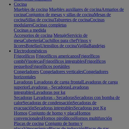
Cocina
Muebles de cocina
Muebles auxiliares de cocina
Armarios de
cocina
Conjuntos de mesas y sillas de cocina
Mesas de
cocina
Sillas de cocina
Taburetes de cocina
Cocinas
modulares
Cocinas completas
Cocinas a medida
Accesorios de cocina
Menaje
Servicio de
mesa
Cubertería
Cuchillos para chef
Vinos y
licores
Botellas
Utensilios de cocina
Vajilla
Bandejas
Electrodomésticos
Frigoríficos
Frigoríficos americanos
Frigoríficos
combi
Vinotecas
Frigoríficos integrables
Frigoríficos
pequeños
Frigoríficos portátiles
Congeladores
Congeladores verticales
Congeladores
horizontales
Lavadoras
Lavadoras de carga frontal
Lavadoras de carga
superior
Lavadoras - Secadoras
Lavadoras
integrables
Lavadoras por kg
Secadoras
Lavadoras - Secadoras
Secadoras con bomba de
calor
Secadoras de condensación
Secadoras de
evacuación
Secadoras integrables
Secadoras por Kg
Hornos
Conjunto de horno y placa
Hornos
convencionales
Hornos pirolíticos
Hornos multifunción
Placas de cocina
Conjunto de horno y
placa
Vitrocerámica
Placas de inducción
Placas de gas