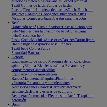
estaciones metereológicas
Paneles
Cesped Artificial
Textil
Cojines de jardín
Fundas de jardín
Piscina
Plegable
Limpieza de piscinas
Ducha
Hinchable
Juguetes
Columpios
Toboganes
Hinchables
Casitas
Mascotas
Comederos
Jaulas
Casetas para mascotas
Bebé
Habitación bebé
Humidificadores
Cestas
Colchón para
bebé
Muebles para habitación de bebé
Cunas
Cama
bebé
Decoración bebé
Paseo
Coche
Mochilas
Accesorios
Capazos
Carrito ligero
Baño e higiene
Aspirador nasal
Orinales
Textil bebé
Cojines
Funda
Seguridad
Barreras
Deporte
Equipamiento de cardio
Máquinas de remo
Bicicletas
spinning
Elípticas
Bicicletas estáticas
Recambios y
complementos
Cintas
Rodillos
Equipamiento de musculación
Bancos
Mancuernas
Máquinas
Plataformas
vibratorias
Recambios y complementos
Accesorios fitness
Bandas
Barras
Plataforma de
step
Cuerdas
Bolas y esferas de equilibrio
Recuperación muscular
Electroestimulación
Terapia de
percusión
Baño