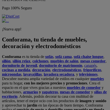
Pago 100% Seguro
¡Nueva app!
Conforama, tu tienda de muebles,
decoración y electrodomésticos
Conforama
es tu tienda de
sofás
,
sofá cama
,
sofá chaise longue
,
sillón
,
sillón relax
,
colchones
,
muebles de salón
,
mesas comedor
,
dormitorio de juvenil
,
dormitorio de matrimonio
,
canapés
,
cocinas a medida
,
decoración
,
electrodomésticos
,
frigoríficos
,
microondas
,
lavavajillas
,
lavadora secadora
, y
televisiones
.
Descubre nuestra amplia variedad de estilos en cualquier
muebles
para tu hogar,
con los mejores precios y promociones
. Crea el
espacio en el que vives gracias a nuestros
muebles de comedor
y
habitaciones,
armarios
y
zapateros
,
mesas de comedor
y
sillas de
escritorio
. Además, podrás decorar tu casa con multitud de
artículos, tener el mejor ocio con los productos de
imagen y sonido
y aprovechar tu
jardín
en las épocas de buen tiempo. Conforama
realiza el
servicio de envío a domicilio como recogida en tienda.