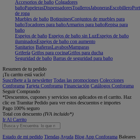
Accesorios de baño
Colgadores
baño
Papeleras
Dispensadores
Toalleros
Jaboneras
Escobillero
Port
de ropa
Muebles de baño
Botiquines
Conjuntos de muebles para
baño
Tocadores para baño
Armarios para baño
Repisa para
baño
Espejos de baño
Espejos de baño sin Luz
Espejos de baño
iluminados
Espejos de baño con aumento
Sanitarios
Bañeras
Lavabos
Mamparas
Grifería
Grifos para cocina
Grifos para ducha
Seguridad de baño
Barras de seguridad para baño
Resumen de tu pedido
¡Tu carrito está vacío!
Suscríbete a la newsletter
Todas las promociones
Colecciones
Conforama
Tarjeta Conforama
Financiación
Catálogos Conforama
Seguir Comprando
*Descuentos, cupones y servicios son aplicados en el carrito. Haz
clic en Tramitar Pedido para ver estos descuentos e importes
Pago 100% seguro
Total con descuento
(IVA incluido*)
Ir Al Carrito
Estado de mi pedido
Tiendas
Ayuda
Blog
App Conforama
Baleares