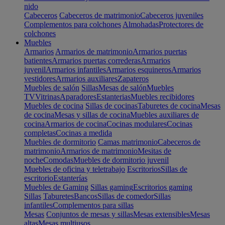
nido
Cabeceros
Cabeceros de matrimonio
Cabeceros juveniles
Complementos para colchones
Almohadas
Protectores de
colchones
Muebles
Armarios
Armarios de matrimonio
Armarios puertas
batientes
Armarios puertas correderas
Armarios
juvenil
Armarios infantiles
Armarios esquineros
Armarios
vestidores
Armarios auxiliares
Zapateros
Muebles de salón
Sillas
Mesas de salón
Muebles
TV
Vitrinas
Aparadores
Estanterias
Muebles recibidores
Muebles de cocina
Sillas de cocinas
Taburetes de cocina
Mesas
de cocina
Mesas y sillas de cocina
Muebles auxiliares de
cocina
Armarios de cocina
Cocinas modulares
Cocinas
completas
Cocinas a medida
Muebles de dormitorio
Camas matrimonio
Cabeceros de
matrimonio
Armarios de matrimonio
Mesitas de
noche
Comodas
Muebles de dormitorio juvenil
Muebles de oficina y teletrabajo
Escritorios
Sillas de
escritorio
Estanterías
Muebles de Gaming
Sillas gaming
Escritorios gaming
Sillas
Taburetes
Bancos
Sillas de comedor
Sillas
infantiles
Complementos para sillas
Mesas
Conjuntos de mesas y sillas
Mesas extensibles
Mesas
altas
Mesas multiusos