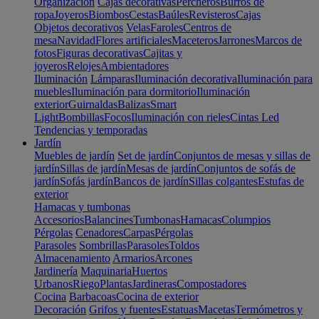
Organización
Cajas decorativas
Percheros
Burros de
ropa
Joyeros
Biombos
Cestas
Baúles
Revisteros
Cajas
Objetos decorativos
Velas
Faroles
Centros de
mesa
Navidad
Flores artificiales
Maceteros
Jarrones
Marcos de
fotos
Figuras decorativas
Cajitas y
joyeros
Relojes
Ambientadores
Iluminación
Lámparas
Iluminación decorativa
Iluminación para
muebles
Iluminación para dormitorio
Iluminación
exterior
Guirnaldas
Balizas
Smart
Light
Bombillas
Focos
Iluminación con rieles
Cintas Led
Tendencias y temporadas
Jardín
Muebles de jardín
Set de jardín
Conjuntos de mesas y sillas de
jardín
Sillas de jardín
Mesas de jardín
Conjuntos de sofás de
jardín
Sofás jardín
Bancos de jardín
Sillas colgantes
Estufas de
exterior
Hamacas y tumbonas
Accesorios
Balancines
Tumbonas
Hamacas
Columpios
Pérgolas
Cenadores
Carpas
Pérgolas
Parasoles
Sombrillas
Parasoles
Toldos
Almacenamiento
Armarios
Arcones
Jardinería
Maquinaria
Huertos
Urbanos
Riego
Plantas
Jardineras
Compostadores
Cocina
Barbacoas
Cocina de exterior
Decoración
Grifos y fuentes
Estatuas
Macetas
Termómetros y