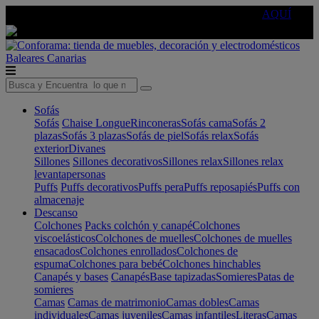
🔵Cambia tu electro con
-10% EXTRA
de descuento ☑️
AQUÍ
Baleares
Canarias
Sofás
Sofás
Chaise Longue
Rinconeras
Sofás cama
Sofás 2
plazas
Sofás 3 plazas
Sofás de piel
Sofás relax
Sofás
exterior
Divanes
Sillones
Sillones decorativos
Sillones relax
Sillones relax
levantapersonas
Puffs
Puffs decorativos
Puffs pera
Puffs reposapiés
Puffs con
almacenaje
Descanso
Colchones
Packs colchón y canapé
Colchones
viscoelásticos
Colchones de muelles
Colchones de muelles
ensacados
Colchones enrollados
Colchones de
espuma
Colchones para bebé
Colchones hinchables
Canapés y bases
Canapés
Base tapizadas
Somieres
Patas de
somieres
Camas
Camas de matrimonio
Camas dobles
Camas
individuales
Camas juveniles
Camas infantiles
Literas
Camas