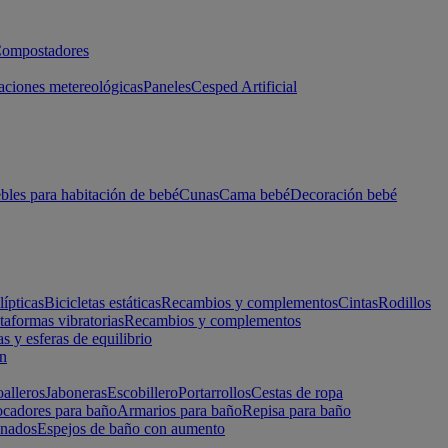
ompostadores
aciones metereológicas
Paneles
Cesped Artificial
les para habitación de bebé
Cunas
Cama bebé
Decoración bebé
lípticas
Bicicletas estáticas
Recambios y complementos
Cintas
Rodillos
taformas vibratorias
Recambios y complementos
s y esferas de equilibrio
ón
alleros
Jaboneras
Escobillero
Portarrollos
Cestas de ropa
cadores para baño
Armarios para baño
Repisa para baño
inados
Espejos de baño con aumento