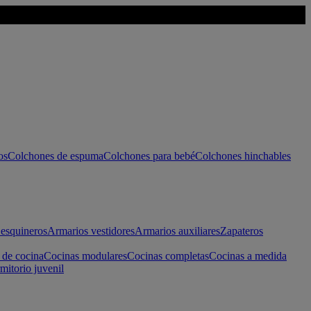
os
Colchones de espuma
Colchones para bebé
Colchones hinchables
esquineros
Armarios vestidores
Armarios auxiliares
Zapateros
 de cocina
Cocinas modulares
Cocinas completas
Cocinas a medida
mitorio juvenil