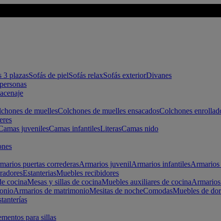
s 3 plazas
Sofás de piel
Sofás relax
Sofás exterior
Divanes
apersonas
macenaje
chones de muelles
Colchones de muelles ensacados
Colchones enrollad
eres
Camas juveniles
Camas infantiles
Literas
Camas nido
ones
marios puertas correderas
Armarios juvenil
Armarios infantiles
Armarios 
radores
Estanterias
Muebles recibidores
e cocina
Mesas y sillas de cocina
Muebles auxiliares de cocina
Armarios
onio
Armarios de matrimonio
Mesitas de noche
Comodas
Muebles de dor
tanterías
entos para sillas