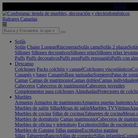
🔵Cambia tu electro con
-10% EXTRA
de descuento ☑️
AQUÍ
Baleares
Canarias
Sofás
Sofás
Chaise Longue
Rinconeras
Sofás cama
Sofás 2 plazas
Sofá
Sillones
Sillones decorativos
Sillones relax
Sillones relax levant
Puffs
Puffs decorativos
Puffs pera
Puffs reposapiés
Puffs con al
Descanso
Colchones
Packs colchón y canapé
Colchones viscoelásticos
Col
Canapés y bases
Canapés
Base tapizadas
Somieres
Patas de somi
Camas
Camas de matrimonio
Camas dobles
Camas individuales
Cabeceros
Cabeceros de matrimonio
Cabeceros juveniles
Complementos para colchones
Almohadas
Protectores de colch
Muebles
Armarios
Armarios de matrimonio
Armarios puertas batientes
Ar
Muebles de salón
Sillas
Mesas de salón
Muebles TV
Vitrinas
Apa
Muebles de cocina
Sillas de cocinas
Taburetes de cocina
Mesas d
Muebles de dormitorio
Camas matrimonio
Cabeceros de matrim
Muebles de oficina y teletrabajo
Escritorios
Sillas de escritorio
Es
Muebles de Gaming
Sillas gaming
Escritorios gaming
Sillas
Taburetes
Bancos
Sillas de comedor
Sillas infantiles
Complem