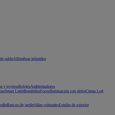
de salón
Alfombras infantiles
as y joyeros
Relojes
Ambientadores
zas
Smart Light
Bombillas
Focos
Iluminación con rieles
Cintas Led
ardín
Bancos de jardín
Sillas colgantes
Estufas de exterior