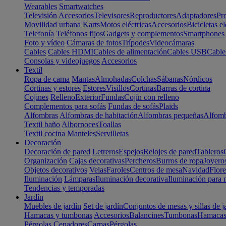
Wearables
Smartwatches
Televisión
Accesorios
Televisores
Reproductores
Adaptadores
Pr
Movilidad urbana
Karts
Motos eléctricas
Accesorios
Bicicletas el
Telefonía
Teléfonos fijos
Gadgets y complementos
Smartphones
Foto y vídeo
Cámaras de fotos
Trípodes
Videocámaras
Cables
Cables HDMI
Cables de alimentación
Cables USB
Cable
Consolas y videojuegos
Accesorios
Textil
Ropa de cama
Mantas
Almohadas
Colchas
Sábanas
Nórdicos
Cortinas y estores
Estores
Visillos
Cortinas
Barras de cortina
Cojines
Relleno
Exterior
Fundas
Cojín con relleno
Complementos para sofás
Fundas de sofás
Plaids
Alfombras
Alfombras de habitación
Alfombras pequeñas
Alfomb
Textil baño
Albornoces
Toallas
Textil cocina
Manteles
Servilletas
Decoración
Decoración de pared
Letreros
Espejos
Relojes de pared
Tableros
Organización
Cajas decorativas
Percheros
Burros de ropa
Joyero
Objetos decorativos
Velas
Faroles
Centros de mesa
Navidad
Flore
Iluminación
Lámparas
Iluminación decorativa
Iluminación para 
Tendencias y temporadas
Jardín
Muebles de jardín
Set de jardín
Conjuntos de mesas y sillas de j
Hamacas y tumbonas
Accesorios
Balancines
Tumbonas
Hamaca
Pérgolas
Cenadores
Carpas
Pérgolas