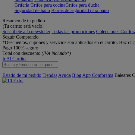
Grifería
Grifos para cocina
Grifos para ducha
Seguridad de baño
Barras de seguridad para baño
Resumen de tu pedido
¡Tu carrito está vacío!
Suscríbete a la newsletter
Todas las promociones
Colecciones Confo
Seguir Comprando
*Descuentos, cupones y servicios son aplicados en el carrito. Haz cli
Pago 100% seguro
Total con descuento
(IVA incluido*)
Ir Al Carrito
Estado de mi pedido
Tiendas
Ayuda
Blog
App Conforama
Baleares
C