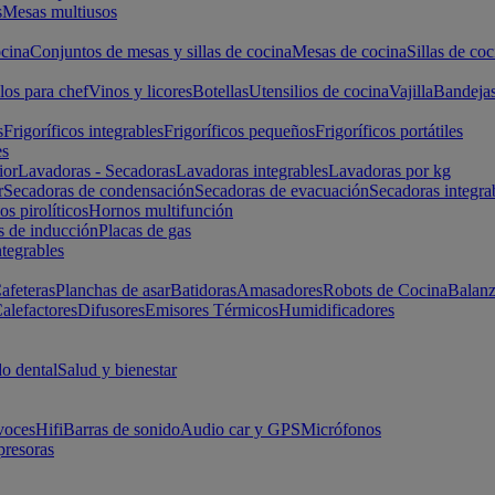
s
Mesas multiusos
cina
Conjuntos de mesas y sillas de cocina
Mesas de cocina
Sillas de coc
los para chef
Vinos y licores
Botellas
Utensilios de cocina
Vajilla
Bandeja
s
Frigoríficos integrables
Frigoríficos pequeños
Frigoríficos portátiles
es
ior
Lavadoras - Secadoras
Lavadoras integrables
Lavadoras por kg
r
Secadoras de condensación
Secadoras de evacuación
Secadoras integra
s pirolíticos
Hornos multifunción
s de inducción
Placas de gas
ntegrables
afeteras
Planchas de asar
Batidoras
Amasadores
Robots de Cocina
Balanz
alefactores
Difusores
Emisores Térmicos
Humidificadores
o dental
Salud y bienestar
voces
Hifi
Barras de sonido
Audio car y GPS
Micrófonos
presoras