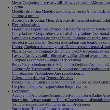
Mesas
Conjuntos de mesas y sillas
Mesas extensibles
Mesas alta
Cocina
Muebles de cocina
Muebles auxiliares de cocina
Armarios de co
Cocinas a medida
Accesorios de cocina
Menaje
Servicio de mesa
Cubertería
Cuchil
Electrodomésticos
Frigoríficos
Frigoríficos americanos
Frigoríficos combi
Vinoteca
Congeladores
Congeladores verticales
Congeladores horizontal
Lavadoras
Lavadoras de carga frontal
Lavadoras de carga super
Secadoras
Lavadoras - Secadoras
Secadoras con bomba de calo
Hornos
Conjunto de horno y placa
Hornos convencionales
Horno
Placas de cocina
Conjunto de horno y placa
Vitrocerámica
Placa
Lavavajillas
Lavavajillas 60cm
Lavavajillas 45cm
Lavavajillas i
Campanas extractoras
Campanas decorativas
Pequeños electrodomésticos
Microondas
Freidoras
Aspiradores
C
Calefacción
Termoventiladores
Convectores
Estufas
Radiadores
C
Climatización
Ventiladores
Aire acondicionado
Calentadores de agua
Termos eléctricos
Belleza y salud
Cuidado de los hombres
Cuidado cabello
Cuidad
Limpieza
Limpieza a vapor
Robot limpiacristales
Electrónica
Audio y hifi
Auriculares
Adaptadores
Reproductores
Radios
Alta
Informática
Almacenamiento
Tablets
Complementos
Portátiles
Im
Gaming & streaming
Monitores gaming
Accesorios
Smart home
Timbres
Cámaras
Altavoces