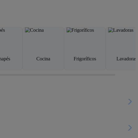
napés
Cocina
Frigoríficos
Lavadoras