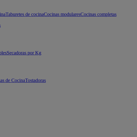
ina
Taburetes de cocina
Cocinas modulares
Cocinas completas
s
bles
Secadoras por Kg
as de Cocina
Tostadoras