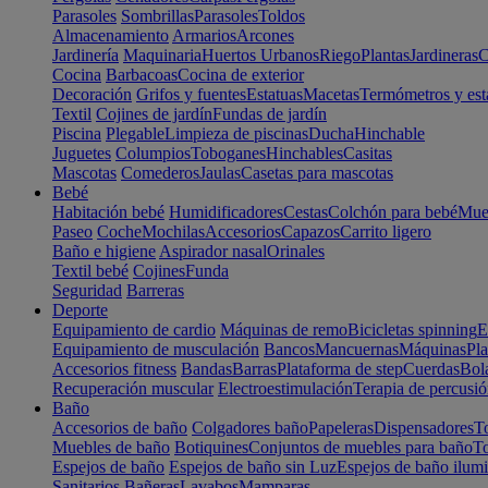
Parasoles
Sombrillas
Parasoles
Toldos
Almacenamiento
Armarios
Arcones
Jardinería
Maquinaria
Huertos Urbanos
Riego
Plantas
Jardineras
C
Cocina
Barbacoas
Cocina de exterior
Decoración
Grifos y fuentes
Estatuas
Macetas
Termómetros y est
Textil
Cojines de jardín
Fundas de jardín
Piscina
Plegable
Limpieza de piscinas
Ducha
Hinchable
Juguetes
Columpios
Toboganes
Hinchables
Casitas
Mascotas
Comederos
Jaulas
Casetas para mascotas
Bebé
Habitación bebé
Humidificadores
Cestas
Colchón para bebé
Mueb
Paseo
Coche
Mochilas
Accesorios
Capazos
Carrito ligero
Baño e higiene
Aspirador nasal
Orinales
Textil bebé
Cojines
Funda
Seguridad
Barreras
Deporte
Equipamiento de cardio
Máquinas de remo
Bicicletas spinning
E
Equipamiento de musculación
Bancos
Mancuernas
Máquinas
Pla
Accesorios fitness
Bandas
Barras
Plataforma de step
Cuerdas
Bola
Recuperación muscular
Electroestimulación
Terapia de percusi
Baño
Accesorios de baño
Colgadores baño
Papeleras
Dispensadores
To
Muebles de baño
Botiquines
Conjuntos de muebles para baño
To
Espejos de baño
Espejos de baño sin Luz
Espejos de baño ilum
Sanitarios
Bañeras
Lavabos
Mamparas