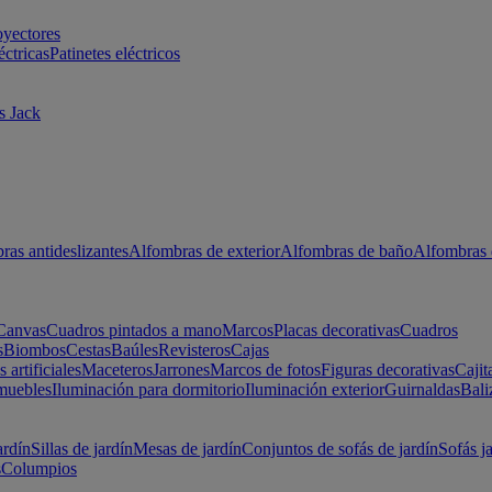
oyectores
éctricas
Patinetes eléctricos
s Jack
ras antideslizantes
Alfombras de exterior
Alfombras de baño
Alfombras 
Canvas
Cuadros pintados a mano
Marcos
Placas decorativas
Cuadros
s
Biombos
Cestas
Baúles
Revisteros
Cajas
s artificiales
Maceteros
Jarrones
Marcos de fotos
Figuras decorativas
Cajit
muebles
Iluminación para dormitorio
Iluminación exterior
Guirnaldas
Bali
ardín
Sillas de jardín
Mesas de jardín
Conjuntos de sofás de jardín
Sofás j
s
Columpios