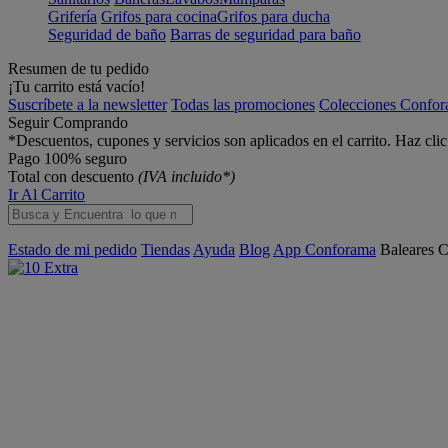
Grifería
Grifos para cocina
Grifos para ducha
Seguridad de baño
Barras de seguridad para baño
Resumen de tu pedido
¡Tu carrito está vacío!
Suscríbete a la newsletter
Todas las promociones
Colecciones Confo
Seguir Comprando
*Descuentos, cupones y servicios son aplicados en el carrito. Haz cli
Pago 100% seguro
Total con descuento
(IVA incluido*)
Ir Al Carrito
Estado de mi pedido
Tiendas
Ayuda
Blog
App Conforama
Baleares
C