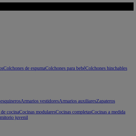
os
Colchones de espuma
Colchones para bebé
Colchones hinchables
esquineros
Armarios vestidores
Armarios auxiliares
Zapateros
 de cocina
Cocinas modulares
Cocinas completas
Cocinas a medida
mitorio juvenil