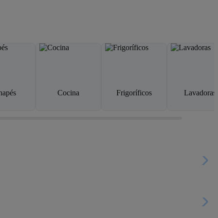
napés
Cocina
Frigoríficos
Lavadoras