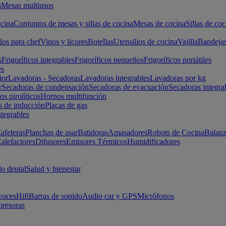
s
Mesas multiusos
cina
Conjuntos de mesas y sillas de cocina
Mesas de cocina
Sillas de coc
los para chef
Vinos y licores
Botellas
Utensilios de cocina
Vajilla
Bandeja
s
Frigoríficos integrables
Frigoríficos pequeños
Frigoríficos portátiles
es
ior
Lavadoras - Secadoras
Lavadoras integrables
Lavadoras por kg
r
Secadoras de condensación
Secadoras de evacuación
Secadoras integra
s pirolíticos
Hornos multifunción
s de inducción
Placas de gas
ntegrables
afeteras
Planchas de asar
Batidoras
Amasadores
Robots de Cocina
Balanz
alefactores
Difusores
Emisores Térmicos
Humidificadores
o dental
Salud y bienestar
voces
Hifi
Barras de sonido
Audio car y GPS
Micrófonos
presoras