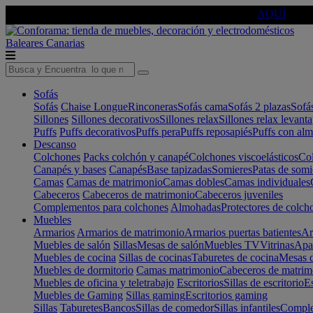
🔵Cambia tu electro con
-10% EXTRA
de descuento ☑️
AQUÍ
Baleares
Canarias
Sofás
Sofás
Chaise Longue
Rinconeras
Sofás cama
Sofás 2 plazas
Sofá
Sillones
Sillones decorativos
Sillones relax
Sillones relax levant
Puffs
Puffs decorativos
Puffs pera
Puffs reposapiés
Puffs con al
Descanso
Colchones
Packs colchón y canapé
Colchones viscoelásticos
Col
Canapés y bases
Canapés
Base tapizadas
Somieres
Patas de somi
Camas
Camas de matrimonio
Camas dobles
Camas individuales
Cabeceros
Cabeceros de matrimonio
Cabeceros juveniles
Complementos para colchones
Almohadas
Protectores de colch
Muebles
Armarios
Armarios de matrimonio
Armarios puertas batientes
Ar
Muebles de salón
Sillas
Mesas de salón
Muebles TV
Vitrinas
Apa
Muebles de cocina
Sillas de cocinas
Taburetes de cocina
Mesas d
Muebles de dormitorio
Camas matrimonio
Cabeceros de matrim
Muebles de oficina y teletrabajo
Escritorios
Sillas de escritorio
Es
Muebles de Gaming
Sillas gaming
Escritorios gaming
Sillas
Taburetes
Bancos
Sillas de comedor
Sillas infantiles
Complem