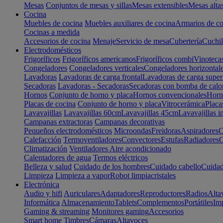
Mesas
Conjuntos de mesas y sillas
Mesas extensibles
Mesas alta
Cocina
Muebles de cocina
Muebles auxiliares de cocina
Armarios de co
Cocinas a medida
Accesorios de cocina
Menaje
Servicio de mesa
Cubertería
Cuchil
Electrodomésticos
Frigoríficos
Frigoríficos americanos
Frigoríficos combi
Vinoteca
Congeladores
Congeladores verticales
Congeladores horizontal
Lavadoras
Lavadoras de carga frontal
Lavadoras de carga super
Secadoras
Lavadoras - Secadoras
Secadoras con bomba de calo
Hornos
Conjunto de horno y placa
Hornos convencionales
Horno
Placas de cocina
Conjunto de horno y placa
Vitrocerámica
Placa
Lavavajillas
Lavavajillas 60cm
Lavavajillas 45cm
Lavavajillas i
Campanas extractoras
Campanas decorativas
Pequeños electrodomésticos
Microondas
Freidoras
Aspiradores
C
Calefacción
Termoventiladores
Convectores
Estufas
Radiadores
C
Climatización
Ventiladores
Aire acondicionado
Calentadores de agua
Termos eléctricos
Belleza y salud
Cuidado de los hombres
Cuidado cabello
Cuidad
Limpieza
Limpieza a vapor
Robot limpiacristales
Electrónica
Audio y hifi
Auriculares
Adaptadores
Reproductores
Radios
Alta
Informática
Almacenamiento
Tablets
Complementos
Portátiles
Im
Gaming & streaming
Monitores gaming
Accesorios
Smart home
Timbres
Cámaras
Altavoces