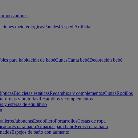
ompostadores
aciones metereológicas
Paneles
Cesped Artificial
les para habitación de bebé
Cunas
Cama bebé
Decoración bebé
lípticas
Bicicletas estáticas
Recambios y complementos
Cintas
Rodillos
taformas vibratorias
Recambios y complementos
s y esferas de equilibrio
ón
alleros
Jaboneras
Escobillero
Portarrollos
Cestas de ropa
cadores para baño
Armarios para baño
Repisa para baño
inados
Espejos de baño con aumento