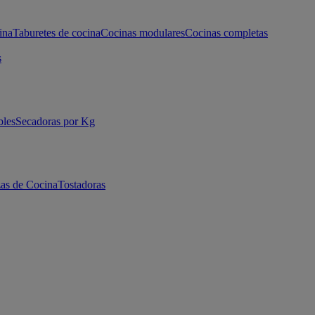
ina
Taburetes de cocina
Cocinas modulares
Cocinas completas
s
bles
Secadoras por Kg
as de Cocina
Tostadoras