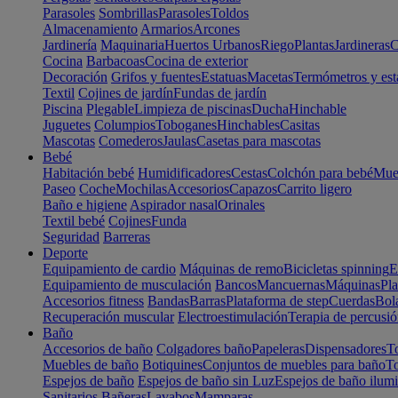
Parasoles
Sombrillas
Parasoles
Toldos
Almacenamiento
Armarios
Arcones
Jardinería
Maquinaria
Huertos Urbanos
Riego
Plantas
Jardineras
C
Cocina
Barbacoas
Cocina de exterior
Decoración
Grifos y fuentes
Estatuas
Macetas
Termómetros y est
Textil
Cojines de jardín
Fundas de jardín
Piscina
Plegable
Limpieza de piscinas
Ducha
Hinchable
Juguetes
Columpios
Toboganes
Hinchables
Casitas
Mascotas
Comederos
Jaulas
Casetas para mascotas
Bebé
Habitación bebé
Humidificadores
Cestas
Colchón para bebé
Mueb
Paseo
Coche
Mochilas
Accesorios
Capazos
Carrito ligero
Baño e higiene
Aspirador nasal
Orinales
Textil bebé
Cojines
Funda
Seguridad
Barreras
Deporte
Equipamiento de cardio
Máquinas de remo
Bicicletas spinning
E
Equipamiento de musculación
Bancos
Mancuernas
Máquinas
Pla
Accesorios fitness
Bandas
Barras
Plataforma de step
Cuerdas
Bola
Recuperación muscular
Electroestimulación
Terapia de percusi
Baño
Accesorios de baño
Colgadores baño
Papeleras
Dispensadores
To
Muebles de baño
Botiquines
Conjuntos de muebles para baño
To
Espejos de baño
Espejos de baño sin Luz
Espejos de baño ilum
Sanitarios
Bañeras
Lavabos
Mamparas