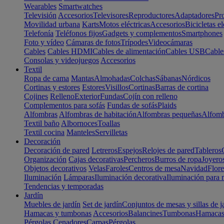
Wearables
Smartwatches
Televisión
Accesorios
Televisores
Reproductores
Adaptadores
Pr
Movilidad urbana
Karts
Motos eléctricas
Accesorios
Bicicletas el
Telefonía
Teléfonos fijos
Gadgets y complementos
Smartphones
Foto y vídeo
Cámaras de fotos
Trípodes
Videocámaras
Cables
Cables HDMI
Cables de alimentación
Cables USB
Cable
Consolas y videojuegos
Accesorios
Textil
Ropa de cama
Mantas
Almohadas
Colchas
Sábanas
Nórdicos
Cortinas y estores
Estores
Visillos
Cortinas
Barras de cortina
Cojines
Relleno
Exterior
Fundas
Cojín con relleno
Complementos para sofás
Fundas de sofás
Plaids
Alfombras
Alfombras de habitación
Alfombras pequeñas
Alfomb
Textil baño
Albornoces
Toallas
Textil cocina
Manteles
Servilletas
Decoración
Decoración de pared
Letreros
Espejos
Relojes de pared
Tableros
Organización
Cajas decorativas
Percheros
Burros de ropa
Joyero
Objetos decorativos
Velas
Faroles
Centros de mesa
Navidad
Flore
Iluminación
Lámparas
Iluminación decorativa
Iluminación para 
Tendencias y temporadas
Jardín
Muebles de jardín
Set de jardín
Conjuntos de mesas y sillas de j
Hamacas y tumbonas
Accesorios
Balancines
Tumbonas
Hamaca
Pérgolas
Cenadores
Carpas
Pérgolas