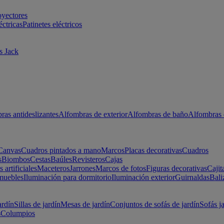
oyectores
éctricas
Patinetes eléctricos
s Jack
ras antideslizantes
Alfombras de exterior
Alfombras de baño
Alfombras 
Canvas
Cuadros pintados a mano
Marcos
Placas decorativas
Cuadros
s
Biombos
Cestas
Baúles
Revisteros
Cajas
s artificiales
Maceteros
Jarrones
Marcos de fotos
Figuras decorativas
Cajit
muebles
Iluminación para dormitorio
Iluminación exterior
Guirnaldas
Bali
ardín
Sillas de jardín
Mesas de jardín
Conjuntos de sofás de jardín
Sofás j
s
Columpios