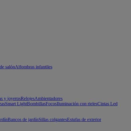
de salón
Alfombras infantiles
as y joyeros
Relojes
Ambientadores
zas
Smart Light
Bombillas
Focos
Iluminación con rieles
Cintas Led
ardín
Bancos de jardín
Sillas colgantes
Estufas de exterior