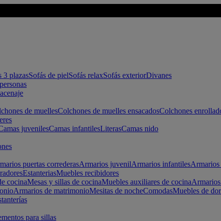
s 3 plazas
Sofás de piel
Sofás relax
Sofás exterior
Divanes
apersonas
macenaje
chones de muelles
Colchones de muelles ensacados
Colchones enrollad
eres
Camas juveniles
Camas infantiles
Literas
Camas nido
ones
marios puertas correderas
Armarios juvenil
Armarios infantiles
Armarios 
radores
Estanterias
Muebles recibidores
e cocina
Mesas y sillas de cocina
Muebles auxiliares de cocina
Armarios
onio
Armarios de matrimonio
Mesitas de noche
Comodas
Muebles de dor
tanterías
entos para sillas