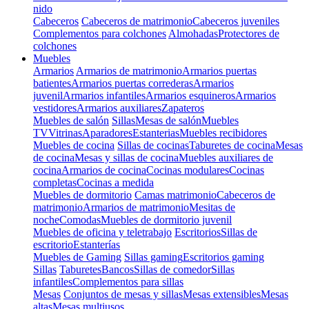
nido
Cabeceros
Cabeceros de matrimonio
Cabeceros juveniles
Complementos para colchones
Almohadas
Protectores de
colchones
Muebles
Armarios
Armarios de matrimonio
Armarios puertas
batientes
Armarios puertas correderas
Armarios
juvenil
Armarios infantiles
Armarios esquineros
Armarios
vestidores
Armarios auxiliares
Zapateros
Muebles de salón
Sillas
Mesas de salón
Muebles
TV
Vitrinas
Aparadores
Estanterias
Muebles recibidores
Muebles de cocina
Sillas de cocinas
Taburetes de cocina
Mesas
de cocina
Mesas y sillas de cocina
Muebles auxiliares de
cocina
Armarios de cocina
Cocinas modulares
Cocinas
completas
Cocinas a medida
Muebles de dormitorio
Camas matrimonio
Cabeceros de
matrimonio
Armarios de matrimonio
Mesitas de
noche
Comodas
Muebles de dormitorio juvenil
Muebles de oficina y teletrabajo
Escritorios
Sillas de
escritorio
Estanterías
Muebles de Gaming
Sillas gaming
Escritorios gaming
Sillas
Taburetes
Bancos
Sillas de comedor
Sillas
infantiles
Complementos para sillas
Mesas
Conjuntos de mesas y sillas
Mesas extensibles
Mesas
altas
Mesas multiusos