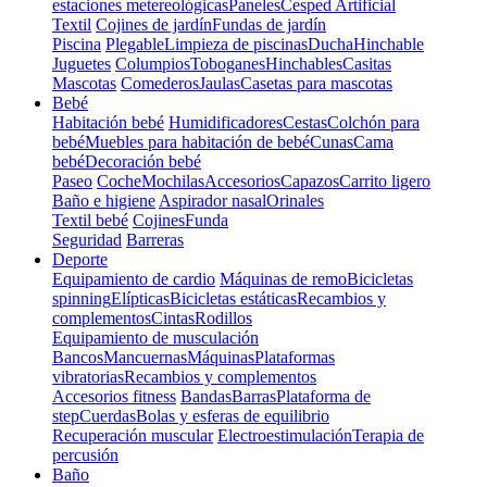
estaciones metereológicas
Paneles
Cesped Artificial
Textil
Cojines de jardín
Fundas de jardín
Piscina
Plegable
Limpieza de piscinas
Ducha
Hinchable
Juguetes
Columpios
Toboganes
Hinchables
Casitas
Mascotas
Comederos
Jaulas
Casetas para mascotas
Bebé
Habitación bebé
Humidificadores
Cestas
Colchón para
bebé
Muebles para habitación de bebé
Cunas
Cama
bebé
Decoración bebé
Paseo
Coche
Mochilas
Accesorios
Capazos
Carrito ligero
Baño e higiene
Aspirador nasal
Orinales
Textil bebé
Cojines
Funda
Seguridad
Barreras
Deporte
Equipamiento de cardio
Máquinas de remo
Bicicletas
spinning
Elípticas
Bicicletas estáticas
Recambios y
complementos
Cintas
Rodillos
Equipamiento de musculación
Bancos
Mancuernas
Máquinas
Plataformas
vibratorias
Recambios y complementos
Accesorios fitness
Bandas
Barras
Plataforma de
step
Cuerdas
Bolas y esferas de equilibrio
Recuperación muscular
Electroestimulación
Terapia de
percusión
Baño