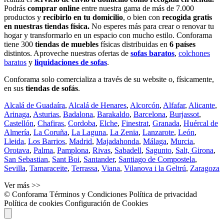
Podrás
comprar online
entre nuestra gama de más de 7.000
productos y
recibirlo en tu domicilio
, o bien con
recogida gratis
en nuestras tiendas física.
No esperes más para crear o renovar tu
hogar y transformarlo en un espacio con mucho estilo. Conforama
tiene 300
tiendas de muebles
físicas distribuidas en
6 países
distintos. Aproveche nuestras ofertas de
sofas baratos
,
colchones
baratos
y
liquidaciones de sofas
.
Conforama solo comercializa a través de su website o, físicamente,
en sus
tiendas de sofás
.
Alcalá de Guadaíra
,
Alcalá de Henares
,
Alcorcón
,
Alfafar
,
Alicante
,
Arinaga
,
Asturias
,
Badalona
,
Barakaldo
,
Barcelona
,
Burjassot
,
Castellón
,
Chafiras
,
Cordoba
,
Elche
,
Finestrat
,
Granada
,
Huércal de
Almería
,
La Coruña
,
La Laguna
,
La Zenia
,
Lanzarote
,
León
,
Lleida
,
Los Barrios
,
Madrid
,
Majadahonda
,
Málaga
,
Murcia
,
Orotava
,
Palma
,
Pamplona
,
Rivas
,
Sabadell
,
Sagunto
,
Salt, Girona
,
San Sebastian
,
Sant Boi
,
Santander
,
Santiago de Compostela
,
Sevilla
,
Tamaraceite
,
Terrassa
,
Viana
,
Vilanova i la Geltrú
,
Zaragoza
Ver más >>
© Conforama
Términos y Condiciones
Política de privacidad
Política de cookies
Configuración de Cookies