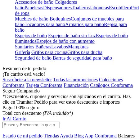
Accesorios de baño
Colgadores
baño
Papeleras
Dispensadores
Toalleros
Jaboneras
Escobillero
Port
de ropa
Muebles de baño
Botiquines
Conjuntos de muebles para
baño
Tocadores para baño
Armarios para baño
Repisa para
baño
Espejos de baño
Espejos de baño sin Luz
Espejos de baño
iluminados
Espejos de baño con aumento
Sanitarios
Bañeras
Lavabos
Mamparas
Grifería
Grifos para cocina
Grifos para ducha
Seguridad de baño
Barras de seguridad para baño
Resumen de tu pedido
¡Tu carrito está vacío!
Suscríbete a la newsletter
Todas las promociones
Colecciones
Conforama
Tarjeta Conforama
Financiación
Catálogos Conforama
Seguir Comprando
*Descuentos, cupones y servicios son aplicados en el carrito. Haz
clic en Tramitar Pedido para ver estos descuentos e importes
Pago 100% seguro
Total con descuento
(IVA incluido*)
Ir Al Carrito
Estado de mi pedido
Tiendas
Ayuda
Blog
App Conforama
Baleares