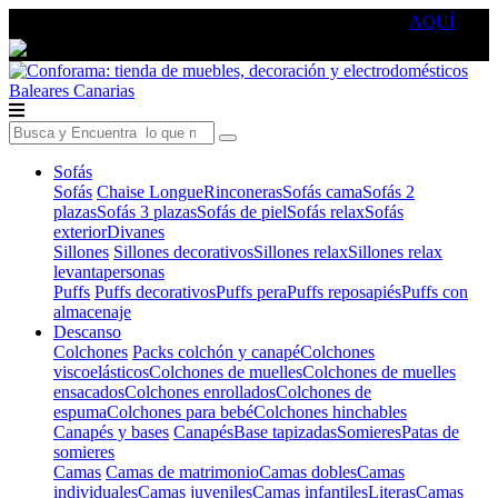
🔵Cambia tu electro con
-10% EXTRA
de descuento ☑️
AQUÍ
Baleares
Canarias
Sofás
Sofás
Chaise Longue
Rinconeras
Sofás cama
Sofás 2
plazas
Sofás 3 plazas
Sofás de piel
Sofás relax
Sofás
exterior
Divanes
Sillones
Sillones decorativos
Sillones relax
Sillones relax
levantapersonas
Puffs
Puffs decorativos
Puffs pera
Puffs reposapiés
Puffs con
almacenaje
Descanso
Colchones
Packs colchón y canapé
Colchones
viscoelásticos
Colchones de muelles
Colchones de muelles
ensacados
Colchones enrollados
Colchones de
espuma
Colchones para bebé
Colchones hinchables
Canapés y bases
Canapés
Base tapizadas
Somieres
Patas de
somieres
Camas
Camas de matrimonio
Camas dobles
Camas
individuales
Camas juveniles
Camas infantiles
Literas
Camas