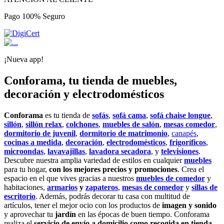
Pago 100% Seguro
¡Nueva app!
Conforama, tu tienda de muebles,
decoración y electrodomésticos
Conforama
es tu tienda de
sofás
,
sofá cama
,
sofá chaise longue
,
sillón
,
sillón relax
,
colchones
,
muebles de salón
,
mesas comedor
,
dormitorio de juvenil
,
dormitorio de matrimonio
,
canapés
,
cocinas a medida
,
decoración
,
electrodomésticos
,
frigoríficos
,
microondas
,
lavavajillas
,
lavadora secadora
, y
televisiones
.
Descubre nuestra amplia variedad de estilos en cualquier
muebles
para tu hogar,
con los mejores precios y promociones
. Crea el
espacio en el que vives gracias a nuestros
muebles de comedor
y
habitaciones,
armarios
y
zapateros
,
mesas de comedor
y
sillas de
escritorio
. Además, podrás decorar tu casa con multitud de
artículos, tener el mejor ocio con los productos de
imagen y sonido
y aprovechar tu
jardín
en las épocas de buen tiempo. Conforama
realiza el
servicio de envío a domicilio como recogida en tienda.