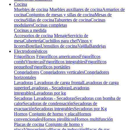
Cocina
Muebles de cocina
Muebles auxiliares de cocina
Armarios de
cocina
Conjuntos de mesas y sillas de cocina
Mesas de
cocina
Sillas de cocina
Taburetes de cocina
Cocinas
modulares
Cocinas completas
Cocinas a medida
Accesorios de cocina
Menaje
Servicio de
mesa
Cubertería
Cuchillos para chef
Vinos y
licores
Botellas
Utensilios de cocina
Vajilla
Bandejas
Electrodomésticos
Frigoríficos
Frigoríficos americanos
Frigoríficos
combi
Vinotecas
Frigoríficos integrables
Frigoríficos
pequeños
Frigoríficos portátiles
Congeladores
Congeladores verticales
Congeladores
horizontales
Lavadoras
Lavadoras de carga frontal
Lavadoras de carga
superior
Lavadoras - Secadoras
Lavadoras
integrables
Lavadoras por kg
Secadoras
Lavadoras - Secadoras
Secadoras con bomba de
calor
Secadoras de condensación
Secadoras de
evacuación
Secadoras integrables
Secadoras por Kg
Hornos
Conjunto de horno y placa
Hornos
convencionales
Hornos pirolíticos
Hornos multifunción
Placas de cocina
Conjunto de horno y
placa
Vitrocerámica
Placas de inducción
Placas de gas