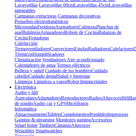
Lavavajillas
Lavavajillas 60cm
Lavavajillas 45cm
Lavavajillas
integrables
Campanas extractoras
Campanas decorativas
Pequeños electrodomésticos
Microondas
Freidoras
Aspiradores
Cafeteras
Planchas de
asar
Batidoras
Amasadores
Robots de Cocina
Balanzas de
Cocina
Tostadoras
Calefacción
Termoventiladores
Convectores
Estufas
Radiadores
Calefactores
D
Térmicos
Humidificadores
Climatización
Ventiladores
Aire acondicionado
Calentadores de agua
Termos eléctricos
Belleza y salud
Cuidado de los hombres
Cuidado
cabello
Cuidado dental
Salud y bienestar
Limpieza
Limpieza a vapor
Robot limpiacristales
Electrónica
Audio y hifi
Auriculares
Adaptadores
Reproductores
Radios
Altavoces
Hifi
Bar
de sonido
Audio car y GPS
Micrófonos
Informática
Almacenamiento
Tablets
Complementos
Portátiles
Impresoras
Gaming & streaming
Monitores gaming
Accesorios
Smart home
Timbres
Cámaras
Altavoces
Wearables
Smartwatches