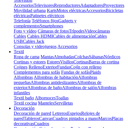
Televisión
Accesorios
Televisores
Reproductores
Adaptadores
Proyectores
Movilidad urbana
Karts
Motos eléctricas
Accesorios
Bicicletas
eléctricas
Patinetes eléctricos
Telefonía
Teléfonos fijos
Gadgets y
complementos
Smartphones
Foto y vídeo
Cámaras de fotos
Trípodes
Videocámaras
Cables
Cables HDMI
Cables de alimentación
Cables
USB
Cables Jack
Consolas y videojuegos
Accesorios
Textil
Ropa de cama
Mantas
Almohadas
Colchas
Sábanas
Nórdicos
Cortinas y estores
Estores
Visillos
Cortinas
Barras de cortina
Cojines
Relleno
Exterior
Fundas
Cojín con relleno
Complementos para sofás
Fundas de sofás
Plaids
Alfombras
Alfombras de habitación
Alfombras
pequeñas
Alfombras antideslizantes
Alfombras de
exterior
Alfombras de baño
Alfombras de salón
Alfombras
infantiles
Textil baño
Albornoces
Toallas
Textil cocina
Manteles
Servilletas
Decoración
Decoración de pared
Letreros
Espejos
Relojes de
pared
Tableros
Canvas
Cuadros pintados a mano
Marcos
Placas
decorativas
Cuadros