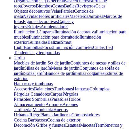
Organización
Cajas decorativas
Percheros
Burros de
ropa
Joyeros
Biombos
Cestas
Baúles
Revisteros
Cajas
Objetos decorativos
Velas
Faroles
Centros de
mesa
Navidad
Flores artificiales
Maceteros
Jarrones
Marcos de
fotos
Figuras decorativas
Cajitas y
joyeros
Relojes
Ambientadores
Iluminación
Lámparas
Iluminación decorativa
Iluminación para
muebles
Iluminación para dormitorio
Iluminación
exterior
Guirnaldas
Balizas
Smart
Light
Bombillas
Focos
Iluminación con rieles
Cintas Led
Tendencias y temporadas
Jardín
Muebles de jardín
Set de jardín
Conjuntos de mesas y sillas de
jardín
Sillas de jardín
Mesas de jardín
Conjuntos de sofás de
jardín
Sofás jardín
Bancos de jardín
Sillas colgantes
Estufas de
exterior
Hamacas y tumbonas
Accesorios
Balancines
Tumbonas
Hamacas
Columpios
Pérgolas
Cenadores
Carpas
Pérgolas
Parasoles
Sombrillas
Parasoles
Toldos
Almacenamiento
Armarios
Arcones
Jardinería
Maquinaria
Huertos
Urbanos
Riego
Plantas
Jardineras
Compostadores
Cocina
Barbacoas
Cocina de exterior
Decoración
Grifos y fuentes
Estatuas
Macetas
Termómetros y