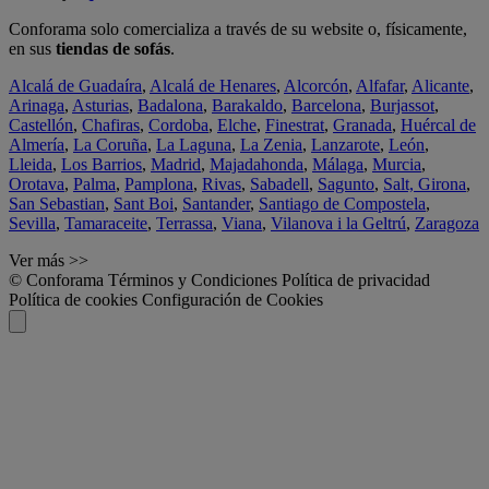
Conforama solo comercializa a través de su website o, físicamente,
en sus
tiendas de sofás
.
Alcalá de Guadaíra
,
Alcalá de Henares
,
Alcorcón
,
Alfafar
,
Alicante
,
Arinaga
,
Asturias
,
Badalona
,
Barakaldo
,
Barcelona
,
Burjassot
,
Castellón
,
Chafiras
,
Cordoba
,
Elche
,
Finestrat
,
Granada
,
Huércal de
Almería
,
La Coruña
,
La Laguna
,
La Zenia
,
Lanzarote
,
León
,
Lleida
,
Los Barrios
,
Madrid
,
Majadahonda
,
Málaga
,
Murcia
,
Orotava
,
Palma
,
Pamplona
,
Rivas
,
Sabadell
,
Sagunto
,
Salt, Girona
,
San Sebastian
,
Sant Boi
,
Santander
,
Santiago de Compostela
,
Sevilla
,
Tamaraceite
,
Terrassa
,
Viana
,
Vilanova i la Geltrú
,
Zaragoza
Ver más >>
© Conforama
Términos y Condiciones
Política de privacidad
Política de cookies
Configuración de Cookies