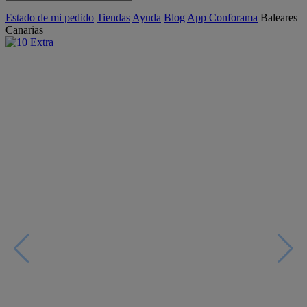
Estado de mi pedido
Tiendas
Ayuda
Blog
App Conforama
Baleares
Canarias