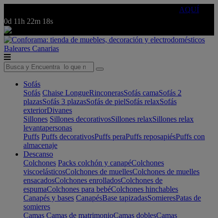
🔵Cambia tu electro con
-10% EXTRA
de descuento ☑️
AQUÍ
0d
11h
22m
18s
Baleares
Canarias
Sofás
Sofás
Chaise Longue
Rinconeras
Sofás cama
Sofás 2
plazas
Sofás 3 plazas
Sofás de piel
Sofás relax
Sofás
exterior
Divanes
Sillones
Sillones decorativos
Sillones relax
Sillones relax
levantapersonas
Puffs
Puffs decorativos
Puffs pera
Puffs reposapiés
Puffs con
almacenaje
Descanso
Colchones
Packs colchón y canapé
Colchones
viscoelásticos
Colchones de muelles
Colchones de muelles
ensacados
Colchones enrollados
Colchones de
espuma
Colchones para bebé
Colchones hinchables
Canapés y bases
Canapés
Base tapizadas
Somieres
Patas de
somieres
Camas
Camas de matrimonio
Camas dobles
Camas