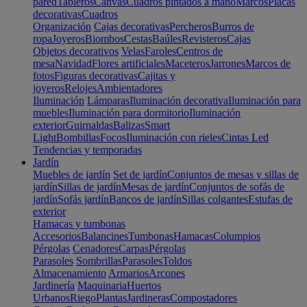
pared
Tableros
Canvas
Cuadros pintados a mano
Marcos
Placas
decorativas
Cuadros
Organización
Cajas decorativas
Percheros
Burros de
ropa
Joyeros
Biombos
Cestas
Baúles
Revisteros
Cajas
Objetos decorativos
Velas
Faroles
Centros de
mesa
Navidad
Flores artificiales
Maceteros
Jarrones
Marcos de
fotos
Figuras decorativas
Cajitas y
joyeros
Relojes
Ambientadores
Iluminación
Lámparas
Iluminación decorativa
Iluminación para
muebles
Iluminación para dormitorio
Iluminación
exterior
Guirnaldas
Balizas
Smart
Light
Bombillas
Focos
Iluminación con rieles
Cintas Led
Tendencias y temporadas
Jardín
Muebles de jardín
Set de jardín
Conjuntos de mesas y sillas de
jardín
Sillas de jardín
Mesas de jardín
Conjuntos de sofás de
jardín
Sofás jardín
Bancos de jardín
Sillas colgantes
Estufas de
exterior
Hamacas y tumbonas
Accesorios
Balancines
Tumbonas
Hamacas
Columpios
Pérgolas
Cenadores
Carpas
Pérgolas
Parasoles
Sombrillas
Parasoles
Toldos
Almacenamiento
Armarios
Arcones
Jardinería
Maquinaria
Huertos
Urbanos
Riego
Plantas
Jardineras
Compostadores