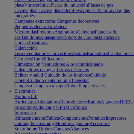
placa
Vitrocerámica
Placas de inducción
Placas de gas
Lavavajillas
Lavavajillas 60cm
Lavavajillas 45cm
Lavavajillas
integrables
Campanas extractoras
Campanas decorativas
Pequeños electrodomésticos
Microondas
Freidoras
Aspiradores
Cafeteras
Planchas de
asar
Batidoras
Amasadores
Robots de Cocina
Balanzas de
Cocina
Tostadoras
Calefacción
Termoventiladores
Convectores
Estufas
Radiadores
Calefactores
D
Térmicos
Humidificadores
Climatización
Ventiladores
Aire acondicionado
Calentadores de agua
Termos eléctricos
Belleza y salud
Cuidado de los hombres
Cuidado
cabello
Cuidado dental
Salud y bienestar
Limpieza
Limpieza a vapor
Robot limpiacristales
Electrónica
Audio y hifi
Auriculares
Adaptadores
Reproductores
Radios
Altavoces
Hifi
Bar
de sonido
Audio car y GPS
Micrófonos
Informática
Almacenamiento
Tablets
Complementos
Portátiles
Impresoras
Gaming & streaming
Monitores gaming
Accesorios
Smart home
Timbres
Cámaras
Altavoces