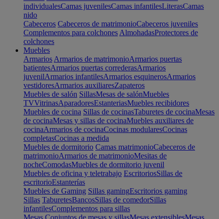
individuales
Camas juveniles
Camas infantiles
Literas
Camas
nido
Cabeceros
Cabeceros de matrimonio
Cabeceros juveniles
Complementos para colchones
Almohadas
Protectores de
colchones
Muebles
Armarios
Armarios de matrimonio
Armarios puertas
batientes
Armarios puertas correderas
Armarios
juvenil
Armarios infantiles
Armarios esquineros
Armarios
vestidores
Armarios auxiliares
Zapateros
Muebles de salón
Sillas
Mesas de salón
Muebles
TV
Vitrinas
Aparadores
Estanterias
Muebles recibidores
Muebles de cocina
Sillas de cocinas
Taburetes de cocina
Mesas
de cocina
Mesas y sillas de cocina
Muebles auxiliares de
cocina
Armarios de cocina
Cocinas modulares
Cocinas
completas
Cocinas a medida
Muebles de dormitorio
Camas matrimonio
Cabeceros de
matrimonio
Armarios de matrimonio
Mesitas de
noche
Comodas
Muebles de dormitorio juvenil
Muebles de oficina y teletrabajo
Escritorios
Sillas de
escritorio
Estanterías
Muebles de Gaming
Sillas gaming
Escritorios gaming
Sillas
Taburetes
Bancos
Sillas de comedor
Sillas
infantiles
Complementos para sillas
Mesas
Conjuntos de mesas y sillas
Mesas extensibles
Mesas