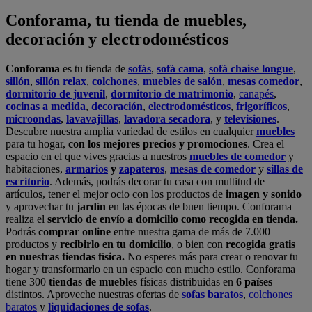
Conforama, tu tienda de muebles,
decoración y electrodomésticos
Conforama
es tu tienda de
sofás
,
sofá cama
,
sofá chaise longue
,
sillón
,
sillón relax
,
colchones
,
muebles de salón
,
mesas comedor
,
dormitorio de juvenil
,
dormitorio de matrimonio
,
canapés
,
cocinas a medida
,
decoración
,
electrodomésticos
,
frigoríficos
,
microondas
,
lavavajillas
,
lavadora secadora
, y
televisiones
.
Descubre nuestra amplia variedad de estilos en cualquier
muebles
para tu hogar,
con los mejores precios y promociones
. Crea el
espacio en el que vives gracias a nuestros
muebles de comedor
y
habitaciones,
armarios
y
zapateros
,
mesas de comedor
y
sillas de
escritorio
. Además, podrás decorar tu casa con multitud de
artículos, tener el mejor ocio con los productos de
imagen y sonido
y aprovechar tu
jardín
en las épocas de buen tiempo. Conforama
realiza el
servicio de envío a domicilio como recogida en tienda.
Podrás
comprar online
entre nuestra gama de más de 7.000
productos y
recibirlo en tu domicilio
, o bien con
recogida gratis
en nuestras tiendas física.
No esperes más para crear o renovar tu
hogar y transformarlo en un espacio con mucho estilo. Conforama
tiene 300
tiendas de muebles
físicas distribuidas en
6 países
distintos. Aproveche nuestras ofertas de
sofas baratos
,
colchones
baratos
y
liquidaciones de sofas
.