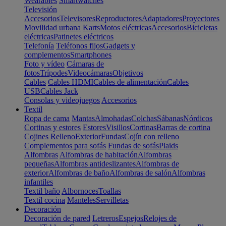
Wearables
Smartwatches
Televisión
Accesorios
Televisores
Reproductores
Adaptadores
Proyectores
Movilidad urbana
Karts
Motos eléctricas
Accesorios
Bicicletas
eléctricas
Patinetes eléctricos
Telefonía
Teléfonos fijos
Gadgets y
complementos
Smartphones
Foto y vídeo
Cámaras de
fotos
Trípodes
Videocámaras
Objetivos
Cables
Cables HDMI
Cables de alimentación
Cables
USB
Cables Jack
Consolas y videojuegos
Accesorios
Textil
Ropa de cama
Mantas
Almohadas
Colchas
Sábanas
Nórdicos
Cortinas y estores
Estores
Visillos
Cortinas
Barras de cortina
Cojines
Relleno
Exterior
Fundas
Cojín con relleno
Complementos para sofás
Fundas de sofás
Plaids
Alfombras
Alfombras de habitación
Alfombras
pequeñas
Alfombras antideslizantes
Alfombras de
exterior
Alfombras de baño
Alfombras de salón
Alfombras
infantiles
Textil baño
Albornoces
Toallas
Textil cocina
Manteles
Servilletas
Decoración
Decoración de pared
Letreros
Espejos
Relojes de