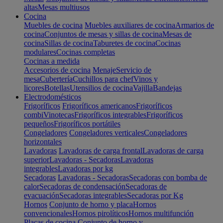
altas
Mesas multiusos
Cocina
Muebles de cocina
Muebles auxiliares de cocina
Armarios de
cocina
Conjuntos de mesas y sillas de cocina
Mesas de
cocina
Sillas de cocina
Taburetes de cocina
Cocinas
modulares
Cocinas completas
Cocinas a medida
Accesorios de cocina
Menaje
Servicio de
mesa
Cubertería
Cuchillos para chef
Vinos y
licores
Botellas
Utensilios de cocina
Vajilla
Bandejas
Electrodomésticos
Frigoríficos
Frigoríficos americanos
Frigoríficos
combi
Vinotecas
Frigoríficos integrables
Frigoríficos
pequeños
Frigoríficos portátiles
Congeladores
Congeladores verticales
Congeladores
horizontales
Lavadoras
Lavadoras de carga frontal
Lavadoras de carga
superior
Lavadoras - Secadoras
Lavadoras
integrables
Lavadoras por kg
Secadoras
Lavadoras - Secadoras
Secadoras con bomba de
calor
Secadoras de condensación
Secadoras de
evacuación
Secadoras integrables
Secadoras por Kg
Hornos
Conjunto de horno y placa
Hornos
convencionales
Hornos pirolíticos
Hornos multifunción
Placas de cocina
Conjunto de horno y