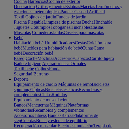
Cocina
Barbacoas
Cocina de exterior
Decoración
Grifos y fuentes
Estatuas
Macetas
Termómetros y
estaciones metereológicas
Paneles
Cesped Artificial
Textil
Cojines de jardín
Fundas de jardín
Piscina
Plegable
Limpieza de piscinas
Ducha
Hinchable
Juguetes
Columpios
Toboganes
Hinchables
Casitas
Mascotas
Comederos
Jaulas
Casetas para mascotas
Bebé
Habitación bebé
Humidificadores
Cestas
Colchón para
bebé
Muebles para habitación de bebé
Cunas
Cama
bebé
Decoración bebé
Paseo
Coche
Mochilas
Accesorios
Capazos
Carrito ligero
Baño e higiene
Aspirador nasal
Orinales
Textil bebé
Cojines
Funda
Seguridad
Barreras
Deporte
Equipamiento de cardio
Máquinas de remo
Bicicletas
spinning
Elípticas
Bicicletas estáticas
Recambios y
complementos
Cintas
Rodillos
Equipamiento de musculación
Bancos
Mancuernas
Máquinas
Plataformas
vibratorias
Recambios y complementos
Accesorios fitness
Bandas
Barras
Plataforma de
step
Cuerdas
Bolas y esferas de equilibrio
Recuperación muscular
Electroestimulación
Terapia de