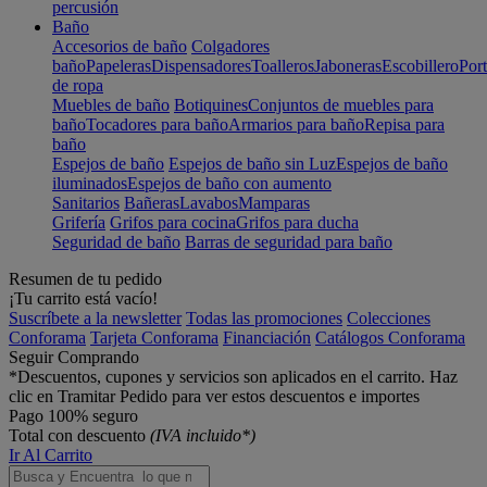
percusión
Baño
Accesorios de baño
Colgadores
baño
Papeleras
Dispensadores
Toalleros
Jaboneras
Escobillero
Port
de ropa
Muebles de baño
Botiquines
Conjuntos de muebles para
baño
Tocadores para baño
Armarios para baño
Repisa para
baño
Espejos de baño
Espejos de baño sin Luz
Espejos de baño
iluminados
Espejos de baño con aumento
Sanitarios
Bañeras
Lavabos
Mamparas
Grifería
Grifos para cocina
Grifos para ducha
Seguridad de baño
Barras de seguridad para baño
Resumen de tu pedido
¡Tu carrito está vacío!
Suscríbete a la newsletter
Todas las promociones
Colecciones
Conforama
Tarjeta Conforama
Financiación
Catálogos Conforama
Seguir Comprando
*Descuentos, cupones y servicios son aplicados en el carrito. Haz
clic en Tramitar Pedido para ver estos descuentos e importes
Pago 100% seguro
Total con descuento
(IVA incluido*)
Ir Al Carrito