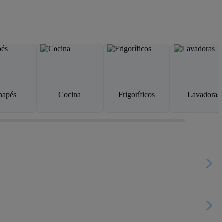
napés
Cocina
Frigoríficos
Lavadoras