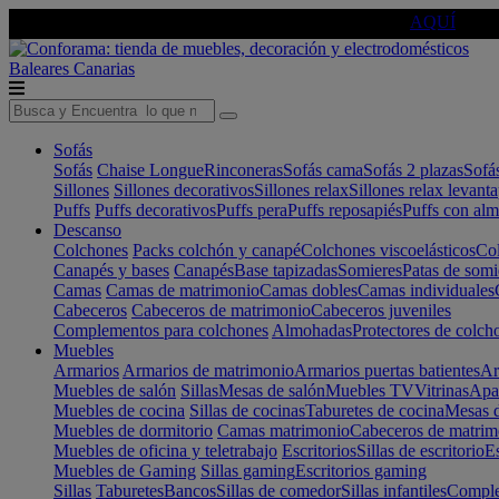
🔵Cambia tu electro con
-10% EXTRA
de descuento ☑️
AQUÍ
Baleares
Canarias
Sofás
Sofás
Chaise Longue
Rinconeras
Sofás cama
Sofás 2 plazas
Sofá
Sillones
Sillones decorativos
Sillones relax
Sillones relax levant
Puffs
Puffs decorativos
Puffs pera
Puffs reposapiés
Puffs con al
Descanso
Colchones
Packs colchón y canapé
Colchones viscoelásticos
Col
Canapés y bases
Canapés
Base tapizadas
Somieres
Patas de somi
Camas
Camas de matrimonio
Camas dobles
Camas individuales
Cabeceros
Cabeceros de matrimonio
Cabeceros juveniles
Complementos para colchones
Almohadas
Protectores de colch
Muebles
Armarios
Armarios de matrimonio
Armarios puertas batientes
Ar
Muebles de salón
Sillas
Mesas de salón
Muebles TV
Vitrinas
Apa
Muebles de cocina
Sillas de cocinas
Taburetes de cocina
Mesas d
Muebles de dormitorio
Camas matrimonio
Cabeceros de matrim
Muebles de oficina y teletrabajo
Escritorios
Sillas de escritorio
Es
Muebles de Gaming
Sillas gaming
Escritorios gaming
Sillas
Taburetes
Bancos
Sillas de comedor
Sillas infantiles
Complem