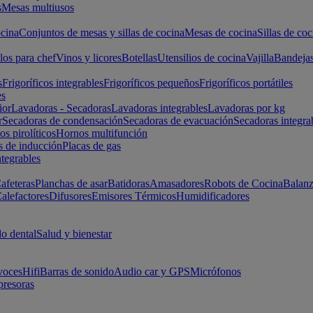
s
Mesas multiusos
cina
Conjuntos de mesas y sillas de cocina
Mesas de cocina
Sillas de coc
los para chef
Vinos y licores
Botellas
Utensilios de cocina
Vajilla
Bandeja
s
Frigoríficos integrables
Frigoríficos pequeños
Frigoríficos portátiles
es
ior
Lavadoras - Secadoras
Lavadoras integrables
Lavadoras por kg
r
Secadoras de condensación
Secadoras de evacuación
Secadoras integra
s pirolíticos
Hornos multifunción
s de inducción
Placas de gas
ntegrables
afeteras
Planchas de asar
Batidoras
Amasadores
Robots de Cocina
Balanz
alefactores
Difusores
Emisores Térmicos
Humidificadores
o dental
Salud y bienestar
voces
Hifi
Barras de sonido
Audio car y GPS
Micrófonos
presoras