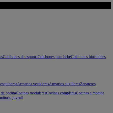
os
Colchones de espuma
Colchones para bebé
Colchones hinchables
esquineros
Armarios vestidores
Armarios auxiliares
Zapateros
 de cocina
Cocinas modulares
Cocinas completas
Cocinas a medida
mitorio juvenil