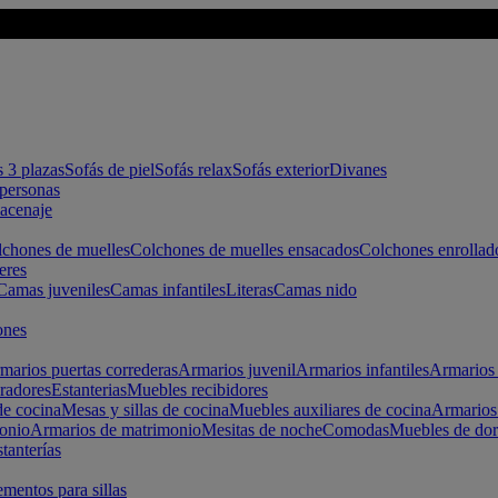
s 3 plazas
Sofás de piel
Sofás relax
Sofás exterior
Divanes
apersonas
macenaje
chones de muelles
Colchones de muelles ensacados
Colchones enrollad
eres
Camas juveniles
Camas infantiles
Literas
Camas nido
ones
marios puertas correderas
Armarios juvenil
Armarios infantiles
Armarios 
radores
Estanterias
Muebles recibidores
e cocina
Mesas y sillas de cocina
Muebles auxiliares de cocina
Armarios
onio
Armarios de matrimonio
Mesitas de noche
Comodas
Muebles de dor
tanterías
entos para sillas