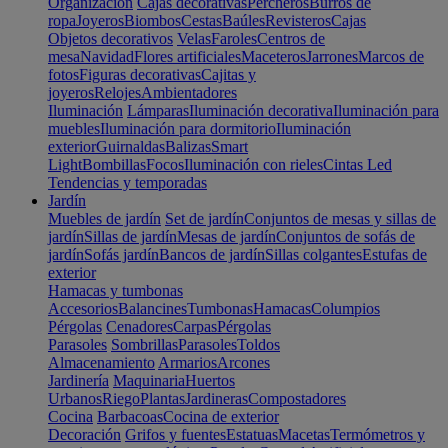
Organización
Cajas decorativas
Percheros
Burros de
ropa
Joyeros
Biombos
Cestas
Baúles
Revisteros
Cajas
Objetos decorativos
Velas
Faroles
Centros de
mesa
Navidad
Flores artificiales
Maceteros
Jarrones
Marcos de
fotos
Figuras decorativas
Cajitas y
joyeros
Relojes
Ambientadores
Iluminación
Lámparas
Iluminación decorativa
Iluminación para
muebles
Iluminación para dormitorio
Iluminación
exterior
Guirnaldas
Balizas
Smart
Light
Bombillas
Focos
Iluminación con rieles
Cintas Led
Tendencias y temporadas
Jardín
Muebles de jardín
Set de jardín
Conjuntos de mesas y sillas de
jardín
Sillas de jardín
Mesas de jardín
Conjuntos de sofás de
jardín
Sofás jardín
Bancos de jardín
Sillas colgantes
Estufas de
exterior
Hamacas y tumbonas
Accesorios
Balancines
Tumbonas
Hamacas
Columpios
Pérgolas
Cenadores
Carpas
Pérgolas
Parasoles
Sombrillas
Parasoles
Toldos
Almacenamiento
Armarios
Arcones
Jardinería
Maquinaria
Huertos
Urbanos
Riego
Plantas
Jardineras
Compostadores
Cocina
Barbacoas
Cocina de exterior
Decoración
Grifos y fuentes
Estatuas
Macetas
Termómetros y