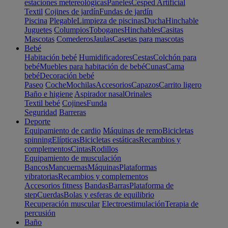
estaciones metereológicas
Paneles
Cesped Artificial
Textil
Cojines de jardín
Fundas de jardín
Piscina
Plegable
Limpieza de piscinas
Ducha
Hinchable
Juguetes
Columpios
Toboganes
Hinchables
Casitas
Mascotas
Comederos
Jaulas
Casetas para mascotas
Bebé
Habitación bebé
Humidificadores
Cestas
Colchón para
bebé
Muebles para habitación de bebé
Cunas
Cama
bebé
Decoración bebé
Paseo
Coche
Mochilas
Accesorios
Capazos
Carrito ligero
Baño e higiene
Aspirador nasal
Orinales
Textil bebé
Cojines
Funda
Seguridad
Barreras
Deporte
Equipamiento de cardio
Máquinas de remo
Bicicletas
spinning
Elípticas
Bicicletas estáticas
Recambios y
complementos
Cintas
Rodillos
Equipamiento de musculación
Bancos
Mancuernas
Máquinas
Plataformas
vibratorias
Recambios y complementos
Accesorios fitness
Bandas
Barras
Plataforma de
step
Cuerdas
Bolas y esferas de equilibrio
Recuperación muscular
Electroestimulación
Terapia de
percusión
Baño