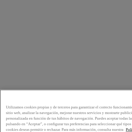
Utilizamos cookies propias y de terceros para garantizar el correcto funcionami
sitio web, analizar la navegación, mejorar nuestros servicios y mostrarte public
personalizada en función de tus hábitos de navegación. Puedes aceptar todas la
pulsando en “Aceptar”, o configurar tus preferencias para seleccionar qué tipos
cookies deseas permitir o rechazar. Para más información, consulta nuestra
Pol