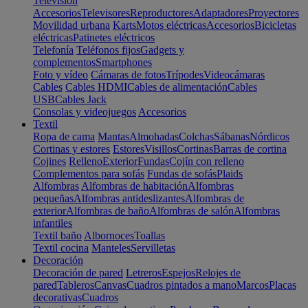
Televisión
Accesorios
Televisores
Reproductores
Adaptadores
Proyectores
Movilidad urbana
Karts
Motos eléctricas
Accesorios
Bicicletas
eléctricas
Patinetes eléctricos
Telefonía
Teléfonos fijos
Gadgets y
complementos
Smartphones
Foto y vídeo
Cámaras de fotos
Trípodes
Videocámaras
Cables
Cables HDMI
Cables de alimentación
Cables
USB
Cables Jack
Consolas y videojuegos
Accesorios
Textil
Ropa de cama
Mantas
Almohadas
Colchas
Sábanas
Nórdicos
Cortinas y estores
Estores
Visillos
Cortinas
Barras de cortina
Cojines
Relleno
Exterior
Fundas
Cojín con relleno
Complementos para sofás
Fundas de sofás
Plaids
Alfombras
Alfombras de habitación
Alfombras
pequeñas
Alfombras antideslizantes
Alfombras de
exterior
Alfombras de baño
Alfombras de salón
Alfombras
infantiles
Textil baño
Albornoces
Toallas
Textil cocina
Manteles
Servilletas
Decoración
Decoración de pared
Letreros
Espejos
Relojes de
pared
Tableros
Canvas
Cuadros pintados a mano
Marcos
Placas
decorativas
Cuadros