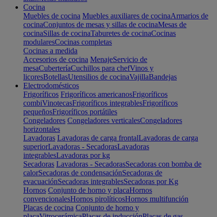
Cocina
Muebles de cocina
Muebles auxiliares de cocina
Armarios de
cocina
Conjuntos de mesas y sillas de cocina
Mesas de
cocina
Sillas de cocina
Taburetes de cocina
Cocinas
modulares
Cocinas completas
Cocinas a medida
Accesorios de cocina
Menaje
Servicio de
mesa
Cubertería
Cuchillos para chef
Vinos y
licores
Botellas
Utensilios de cocina
Vajilla
Bandejas
Electrodomésticos
Frigoríficos
Frigoríficos americanos
Frigoríficos
combi
Vinotecas
Frigoríficos integrables
Frigoríficos
pequeños
Frigoríficos portátiles
Congeladores
Congeladores verticales
Congeladores
horizontales
Lavadoras
Lavadoras de carga frontal
Lavadoras de carga
superior
Lavadoras - Secadoras
Lavadoras
integrables
Lavadoras por kg
Secadoras
Lavadoras - Secadoras
Secadoras con bomba de
calor
Secadoras de condensación
Secadoras de
evacuación
Secadoras integrables
Secadoras por Kg
Hornos
Conjunto de horno y placa
Hornos
convencionales
Hornos pirolíticos
Hornos multifunción
Placas de cocina
Conjunto de horno y
placa
Vitrocerámica
Placas de inducción
Placas de gas