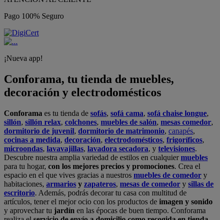
Pago 100% Seguro
¡Nueva app!
Conforama, tu tienda de muebles,
decoración y electrodomésticos
Conforama
es tu tienda de
sofás
,
sofá cama
,
sofá chaise longue
,
sillón
,
sillón relax
,
colchones
,
muebles de salón
,
mesas comedor
,
dormitorio de juvenil
,
dormitorio de matrimonio
,
canapés
,
cocinas a medida
,
decoración
,
electrodomésticos
,
frigoríficos
,
microondas
,
lavavajillas
,
lavadora secadora
, y
televisiones
.
Descubre nuestra amplia variedad de estilos en cualquier
muebles
para tu hogar,
con los mejores precios y promociones
. Crea el
espacio en el que vives gracias a nuestros
muebles de comedor
y
habitaciones,
armarios
y
zapateros
,
mesas de comedor
y
sillas de
escritorio
. Además, podrás decorar tu casa con multitud de
artículos, tener el mejor ocio con los productos de
imagen y sonido
y aprovechar tu
jardín
en las épocas de buen tiempo. Conforama
realiza el
servicio de envío a domicilio como recogida en tienda.