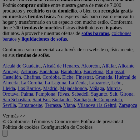
Podrás
comprar online
entre nuestra gama de más de 7.000
productos y
recibirlo en tu domicilio
, o bien con
recogida gratis
en nuestras tiendas física.
No esperes más para crear o renovar tu
hogar y transformarlo en un espacio con mucho estilo. Conforama
tiene 300
tiendas de muebles
físicas distribuidas en
6 países
distintos. Aproveche nuestras ofertas de
sofas baratos
,
colchones
baratos
y
liquidaciones de sofas
.
Conforama solo comercializa a través de su website o, físicamente,
en sus
tiendas de sofás
.
Alcalá de Guadaíra
,
Alcalá de Henares
,
Alcorcón
,
Alfafar
,
Alicante
,
Arinaga
,
Asturias
,
Badalona
,
Barakaldo
,
Barcelona
,
Burjassot
,
Castellón
,
Chafiras
,
Cordoba
,
Elche
,
Finestrat
,
Granada
,
Huércal de
Almería
,
La Coruña
,
La Laguna
,
La Zenia
,
Lanzarote
,
León
,
Lleida
,
Los Barrios
,
Madrid
,
Majadahonda
,
Málaga
,
Murcia
,
Orotava
,
Palma
,
Pamplona
,
Rivas
,
Sabadell
,
Sagunto
,
Salt, Girona
,
San Sebastian
,
Sant Boi
,
Santander
,
Santiago de Compostela
,
Sevilla
,
Tamaraceite
,
Terrassa
,
Viana
,
Vilanova i la Geltrú
,
Zaragoza
Ver más >>
© Conforama
Términos y Condiciones
Política de privacidad
Política de cookies
Configuración de Cookies