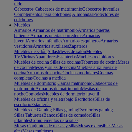
nido
Cabeceros
Cabeceros de matrimonio
Cabeceros juveniles
Complementos para colchones
Almohadas
Protectores de
colchones
Muebles
Armarios
Armarios de matrimonio
Armarios puertas
batientes
Armarios puertas correderas
Armarios
juvenil
Armarios infantiles
Armarios esquineros
Armarios
vestidores
Armarios auxiliares
Zapateros
Muebles de salón
Sillas
Mesas de salón
Muebles
TV
Vitrinas
Aparadores
Estanterias
Muebles recibidores
Muebles de cocina
Sillas de cocinas
Taburetes de cocina
Mesas
de cocina
Mesas y sillas de cocina
Muebles auxiliares de
cocina
Armarios de cocina
Cocinas modulares
Cocinas
completas
Cocinas a medida
Muebles de dormitorio
Camas matrimonio
Cabeceros de
matrimonio
Armarios de matrimonio
Mesitas de
noche
Comodas
Muebles de dormitorio juvenil
Muebles de oficina y teletrabajo
Escritorios
Sillas de
escritorio
Estanterías
Muebles de Gaming
Sillas gaming
Escritorios gaming
Sillas
Taburetes
Bancos
Sillas de comedor
Sillas
infantiles
Complementos para sillas
Mesas
Conjuntos de mesas y sillas
Mesas extensibles
Mesas
altas
Mesas multiusos