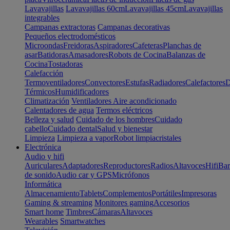
Lavavajillas
Lavavajillas 60cm
Lavavajillas 45cm
Lavavajillas
integrables
Campanas extractoras
Campanas decorativas
Pequeños electrodomésticos
Microondas
Freidoras
Aspiradores
Cafeteras
Planchas de
asar
Batidoras
Amasadores
Robots de Cocina
Balanzas de
Cocina
Tostadoras
Calefacción
Termoventiladores
Convectores
Estufas
Radiadores
Calefactores
D
Térmicos
Humidificadores
Climatización
Ventiladores
Aire acondicionado
Calentadores de agua
Termos eléctricos
Belleza y salud
Cuidado de los hombres
Cuidado
cabello
Cuidado dental
Salud y bienestar
Limpieza
Limpieza a vapor
Robot limpiacristales
Electrónica
Audio y hifi
Auriculares
Adaptadores
Reproductores
Radios
Altavoces
Hifi
Bar
de sonido
Audio car y GPS
Micrófonos
Informática
Almacenamiento
Tablets
Complementos
Portátiles
Impresoras
Gaming & streaming
Monitores gaming
Accesorios
Smart home
Timbres
Cámaras
Altavoces
Wearables
Smartwatches