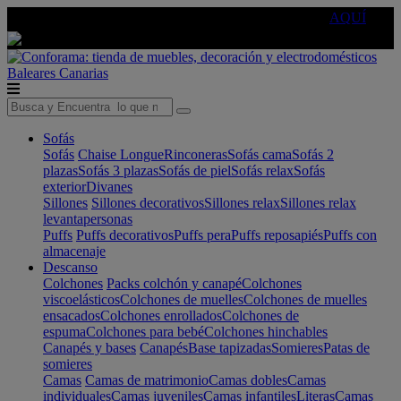
🔵Cambia tu electro con
-10% EXTRA
de descuento ☑️
AQUÍ
Baleares
Canarias
Sofás
Sofás
Chaise Longue
Rinconeras
Sofás cama
Sofás 2
plazas
Sofás 3 plazas
Sofás de piel
Sofás relax
Sofás
exterior
Divanes
Sillones
Sillones decorativos
Sillones relax
Sillones relax
levantapersonas
Puffs
Puffs decorativos
Puffs pera
Puffs reposapiés
Puffs con
almacenaje
Descanso
Colchones
Packs colchón y canapé
Colchones
viscoelásticos
Colchones de muelles
Colchones de muelles
ensacados
Colchones enrollados
Colchones de
espuma
Colchones para bebé
Colchones hinchables
Canapés y bases
Canapés
Base tapizadas
Somieres
Patas de
somieres
Camas
Camas de matrimonio
Camas dobles
Camas
individuales
Camas juveniles
Camas infantiles
Literas
Camas