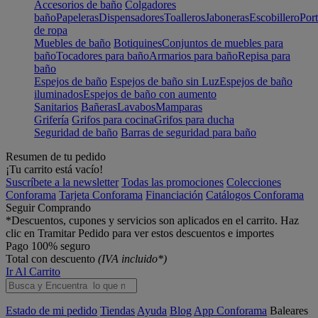
Accesorios de baño
Colgadores
baño
Papeleras
Dispensadores
Toalleros
Jaboneras
Escobillero
Port
de ropa
Muebles de baño
Botiquines
Conjuntos de muebles para
baño
Tocadores para baño
Armarios para baño
Repisa para
baño
Espejos de baño
Espejos de baño sin Luz
Espejos de baño
iluminados
Espejos de baño con aumento
Sanitarios
Bañeras
Lavabos
Mamparas
Grifería
Grifos para cocina
Grifos para ducha
Seguridad de baño
Barras de seguridad para baño
Resumen de tu pedido
¡Tu carrito está vacío!
Suscríbete a la newsletter
Todas las promociones
Colecciones
Conforama
Tarjeta Conforama
Financiación
Catálogos Conforama
Seguir Comprando
*Descuentos, cupones y servicios son aplicados en el carrito. Haz
clic en Tramitar Pedido para ver estos descuentos e importes
Pago 100% seguro
Total con descuento
(IVA incluido*)
Ir Al Carrito
Estado de mi pedido
Tiendas
Ayuda
Blog
App Conforama
Baleares