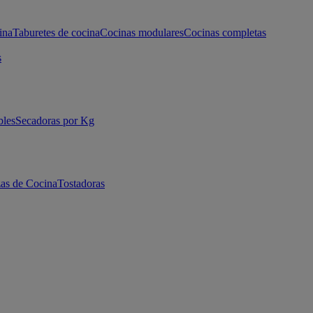
ina
Taburetes de cocina
Cocinas modulares
Cocinas completas
s
bles
Secadoras por Kg
as de Cocina
Tostadoras