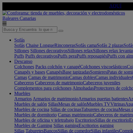
🔵Cambia tu electro con
-10% EXTRA
de descuento ☑️
AQUÍ
Baleares
Canarias
Sofás
Sofás
Chaise Longue
Rinconeras
Sofás cama
Sofás 2 plazas
Sofá
Sillones
Sillones decorativos
Sillones relax
Sillones relax levant
Puffs
Puffs decorativos
Puffs pera
Puffs reposapiés
Puffs con al
Descanso
Colchones
Packs colchón y canapé
Colchones viscoelásticos
Col
Canapés y bases
Canapés
Base tapizadas
Somieres
Patas de somi
Camas
Camas de matrimonio
Camas dobles
Camas individuales
Cabeceros
Cabeceros de matrimonio
Cabeceros juveniles
Complementos para colchones
Almohadas
Protectores de colch
Muebles
Armarios
Armarios de matrimonio
Armarios puertas batientes
Ar
Muebles de salón
Sillas
Mesas de salón
Muebles TV
Vitrinas
Apa
Muebles de cocina
Sillas de cocinas
Taburetes de cocina
Mesas d
Muebles de dormitorio
Camas matrimonio
Cabeceros de matrim
Muebles de oficina y teletrabajo
Escritorios
Sillas de escritorio
Es
Muebles de Gaming
Sillas gaming
Escritorios gaming
Sillas
Taburetes
Bancos
Sillas de comedor
Sillas infantiles
Complem