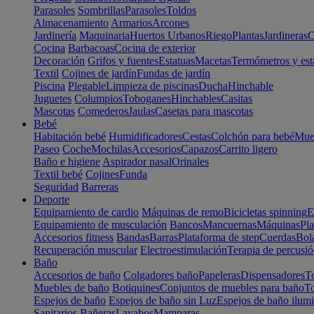
Parasoles
Sombrillas
Parasoles
Toldos
Almacenamiento
Armarios
Arcones
Jardinería
Maquinaria
Huertos Urbanos
Riego
Plantas
Jardineras
C
Cocina
Barbacoas
Cocina de exterior
Decoración
Grifos y fuentes
Estatuas
Macetas
Termómetros y est
Textil
Cojines de jardín
Fundas de jardín
Piscina
Plegable
Limpieza de piscinas
Ducha
Hinchable
Juguetes
Columpios
Toboganes
Hinchables
Casitas
Mascotas
Comederos
Jaulas
Casetas para mascotas
Bebé
Habitación bebé
Humidificadores
Cestas
Colchón para bebé
Mueb
Paseo
Coche
Mochilas
Accesorios
Capazos
Carrito ligero
Baño e higiene
Aspirador nasal
Orinales
Textil bebé
Cojines
Funda
Seguridad
Barreras
Deporte
Equipamiento de cardio
Máquinas de remo
Bicicletas spinning
E
Equipamiento de musculación
Bancos
Mancuernas
Máquinas
Pla
Accesorios fitness
Bandas
Barras
Plataforma de step
Cuerdas
Bola
Recuperación muscular
Electroestimulación
Terapia de percusi
Baño
Accesorios de baño
Colgadores baño
Papeleras
Dispensadores
To
Muebles de baño
Botiquines
Conjuntos de muebles para baño
To
Espejos de baño
Espejos de baño sin Luz
Espejos de baño ilum
Sanitarios
Bañeras
Lavabos
Mamparas