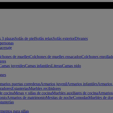
s 3 plazas
Sofás de piel
Sofás relax
Sofás exterior
Divanes
apersonas
macenaje
chones de muelles
Colchones de muelles ensacados
Colchones enrollad
eres
Camas juveniles
Camas infantiles
Literas
Camas nido
ones
marios puertas correderas
Armarios juvenil
Armarios infantiles
Armarios 
radores
Estanterias
Muebles recibidores
e cocina
Mesas y sillas de cocina
Muebles auxiliares de cocina
Armarios
onio
Armarios de matrimonio
Mesitas de noche
Comodas
Muebles de dor
tanterías
entos para sillas