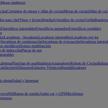
s
Mesas multiusos
cina
Conjuntos de mesas y sillas de cocina
Mesas de cocina
Sillas de coc
los para chef
Vinos y licores
Botellas
Utensilios de cocina
Vajilla
Bandeja
s
Frigoríficos integrables
Frigoríficos pequeños
Frigoríficos portátiles
es
ior
Lavadoras - Secadoras
Lavadoras integrables
Lavadoras por kg
r
Secadoras de condensación
Secadoras de evacuación
Secadoras integra
s pirolíticos
Hornos multifunción
s de inducción
Placas de gas
ntegrables
afeteras
Planchas de asar
Batidoras
Amasadores
Robots de Cocina
Balanz
alefactores
Difusores
Emisores Térmicos
Humidificadores
o dental
Salud y bienestar
voces
Hifi
Barras de sonido
Audio car y GPS
Micrófonos
presoras