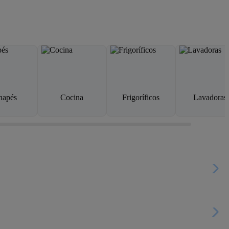
napés
Cocina
Frigoríficos
Lavadoras