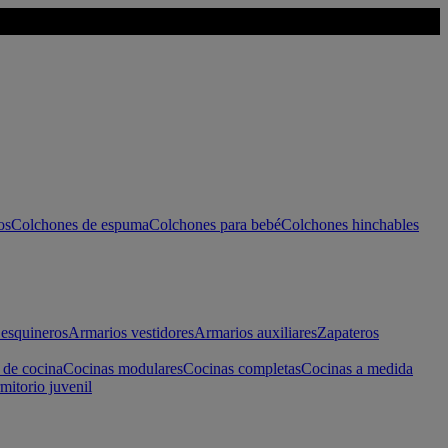
os
Colchones de espuma
Colchones para bebé
Colchones hinchables
esquineros
Armarios vestidores
Armarios auxiliares
Zapateros
 de cocina
Cocinas modulares
Cocinas completas
Cocinas a medida
mitorio juvenil