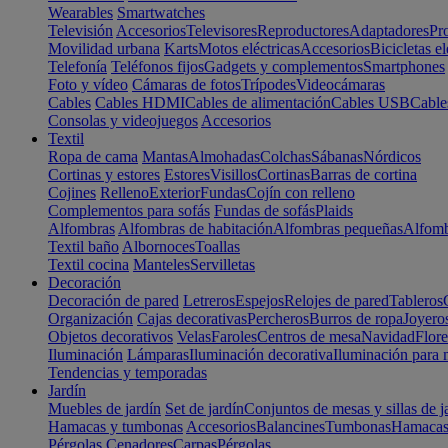
Wearables
Smartwatches
Televisión
Accesorios
Televisores
Reproductores
Adaptadores
Pr
Movilidad urbana
Karts
Motos eléctricas
Accesorios
Bicicletas el
Telefonía
Teléfonos fijos
Gadgets y complementos
Smartphones
Foto y vídeo
Cámaras de fotos
Trípodes
Videocámaras
Cables
Cables HDMI
Cables de alimentación
Cables USB
Cable
Consolas y videojuegos
Accesorios
Textil
Ropa de cama
Mantas
Almohadas
Colchas
Sábanas
Nórdicos
Cortinas y estores
Estores
Visillos
Cortinas
Barras de cortina
Cojines
Relleno
Exterior
Fundas
Cojín con relleno
Complementos para sofás
Fundas de sofás
Plaids
Alfombras
Alfombras de habitación
Alfombras pequeñas
Alfomb
Textil baño
Albornoces
Toallas
Textil cocina
Manteles
Servilletas
Decoración
Decoración de pared
Letreros
Espejos
Relojes de pared
Tableros
Organización
Cajas decorativas
Percheros
Burros de ropa
Joyero
Objetos decorativos
Velas
Faroles
Centros de mesa
Navidad
Flore
Iluminación
Lámparas
Iluminación decorativa
Iluminación para 
Tendencias y temporadas
Jardín
Muebles de jardín
Set de jardín
Conjuntos de mesas y sillas de j
Hamacas y tumbonas
Accesorios
Balancines
Tumbonas
Hamaca
Pérgolas
Cenadores
Carpas
Pérgolas