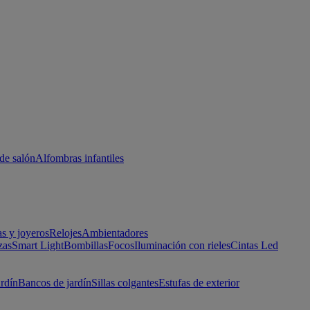
de salón
Alfombras infantiles
as y joyeros
Relojes
Ambientadores
zas
Smart Light
Bombillas
Focos
Iluminación con rieles
Cintas Led
ardín
Bancos de jardín
Sillas colgantes
Estufas de exterior