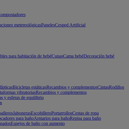
ompostadores
aciones metereológicas
Paneles
Cesped Artificial
les para habitación de bebé
Cunas
Cama bebé
Decoración bebé
lípticas
Bicicletas estáticas
Recambios y complementos
Cintas
Rodillos
taformas vibratorias
Recambios y complementos
s y esferas de equilibrio
ón
alleros
Jaboneras
Escobillero
Portarrollos
Cestas de ropa
cadores para baño
Armarios para baño
Repisa para baño
inados
Espejos de baño con aumento