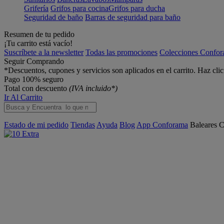
Grifería
Grifos para cocina
Grifos para ducha
Seguridad de baño
Barras de seguridad para baño
Resumen de tu pedido
¡Tu carrito está vacío!
Suscríbete a la newsletter
Todas las promociones
Colecciones Confo
Seguir Comprando
*Descuentos, cupones y servicios son aplicados en el carrito. Haz cli
Pago 100% seguro
Total con descuento
(IVA incluido*)
Ir Al Carrito
Estado de mi pedido
Tiendas
Ayuda
Blog
App Conforama
Baleares
C