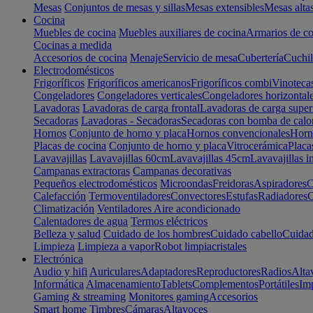
Mesas
Conjuntos de mesas y sillas
Mesas extensibles
Mesas alta
Cocina
Muebles de cocina
Muebles auxiliares de cocina
Armarios de co
Cocinas a medida
Accesorios de cocina
Menaje
Servicio de mesa
Cubertería
Cuchil
Electrodomésticos
Frigoríficos
Frigoríficos americanos
Frigoríficos combi
Vinoteca
Congeladores
Congeladores verticales
Congeladores horizontal
Lavadoras
Lavadoras de carga frontal
Lavadoras de carga super
Secadoras
Lavadoras - Secadoras
Secadoras con bomba de calo
Hornos
Conjunto de horno y placa
Hornos convencionales
Horno
Placas de cocina
Conjunto de horno y placa
Vitrocerámica
Placa
Lavavajillas
Lavavajillas 60cm
Lavavajillas 45cm
Lavavajillas i
Campanas extractoras
Campanas decorativas
Pequeños electrodomésticos
Microondas
Freidoras
Aspiradores
C
Calefacción
Termoventiladores
Convectores
Estufas
Radiadores
C
Climatización
Ventiladores
Aire acondicionado
Calentadores de agua
Termos eléctricos
Belleza y salud
Cuidado de los hombres
Cuidado cabello
Cuidad
Limpieza
Limpieza a vapor
Robot limpiacristales
Electrónica
Audio y hifi
Auriculares
Adaptadores
Reproductores
Radios
Alta
Informática
Almacenamiento
Tablets
Complementos
Portátiles
Im
Gaming & streaming
Monitores gaming
Accesorios
Smart home
Timbres
Cámaras
Altavoces