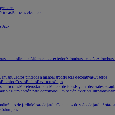
oyectores
éctricas
Patinetes eléctricos
s Jack
ras antideslizantes
Alfombras de exterior
Alfombras de baño
Alfombras 
Canvas
Cuadros pintados a mano
Marcos
Placas decorativas
Cuadros
s
Biombos
Cestas
Baúles
Revisteros
Cajas
s artificiales
Maceteros
Jarrones
Marcos de fotos
Figuras decorativas
Cajit
muebles
Iluminación para dormitorio
Iluminación exterior
Guirnaldas
Bali
ardín
Sillas de jardín
Mesas de jardín
Conjuntos de sofás de jardín
Sofás j
s
Columpios