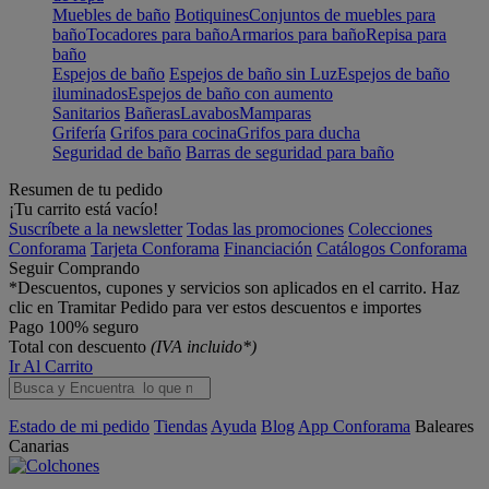
Muebles de baño
Botiquines
Conjuntos de muebles para
baño
Tocadores para baño
Armarios para baño
Repisa para
baño
Espejos de baño
Espejos de baño sin Luz
Espejos de baño
iluminados
Espejos de baño con aumento
Sanitarios
Bañeras
Lavabos
Mamparas
Grifería
Grifos para cocina
Grifos para ducha
Seguridad de baño
Barras de seguridad para baño
Resumen de tu pedido
¡Tu carrito está vacío!
Suscríbete a la newsletter
Todas las promociones
Colecciones
Conforama
Tarjeta Conforama
Financiación
Catálogos Conforama
Seguir Comprando
*Descuentos, cupones y servicios son aplicados en el carrito. Haz
clic en Tramitar Pedido para ver estos descuentos e importes
Pago 100% seguro
Total con descuento
(IVA incluido*)
Ir Al Carrito
Estado de mi pedido
Tiendas
Ayuda
Blog
App Conforama
Baleares
Canarias