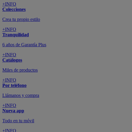
+INFO
Colecciones
Crea tu propio estilo
+INFO
Tranquilidad
6 años de Garantía Plus
+INFO
Catálogos
Miles de productos
+INFO
Por teléfono
Llámanos y compra
+INFO
Nueva app
Todo en tu móvil
+INFO