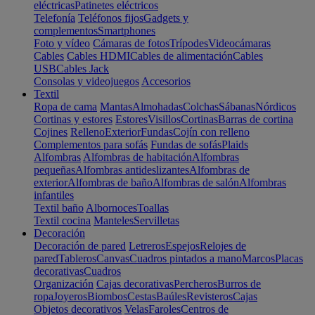
eléctricas
Patinetes eléctricos
Telefonía
Teléfonos fijos
Gadgets y
complementos
Smartphones
Foto y vídeo
Cámaras de fotos
Trípodes
Videocámaras
Cables
Cables HDMI
Cables de alimentación
Cables
USB
Cables Jack
Consolas y videojuegos
Accesorios
Textil
Ropa de cama
Mantas
Almohadas
Colchas
Sábanas
Nórdicos
Cortinas y estores
Estores
Visillos
Cortinas
Barras de cortina
Cojines
Relleno
Exterior
Fundas
Cojín con relleno
Complementos para sofás
Fundas de sofás
Plaids
Alfombras
Alfombras de habitación
Alfombras
pequeñas
Alfombras antideslizantes
Alfombras de
exterior
Alfombras de baño
Alfombras de salón
Alfombras
infantiles
Textil baño
Albornoces
Toallas
Textil cocina
Manteles
Servilletas
Decoración
Decoración de pared
Letreros
Espejos
Relojes de
pared
Tableros
Canvas
Cuadros pintados a mano
Marcos
Placas
decorativas
Cuadros
Organización
Cajas decorativas
Percheros
Burros de
ropa
Joyeros
Biombos
Cestas
Baúles
Revisteros
Cajas
Objetos decorativos
Velas
Faroles
Centros de