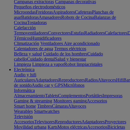
Campanas extractoras
Campanas decorativas
Pequeños electrodomésticos
Microondas
Freidoras
Aspiradores
Cafeteras
Planchas de
asar
Batidoras
Amasadores
Robots de Cocina
Balanzas de
Cocina
Tostadoras
Calefacción
Termoventiladores
Convectores
Estufas
Radiadores
Calefactores
D
Térmicos
Humidificadores
Climatización
Ventiladores
Aire acondicionado
Calentadores de agua
Termos eléctricos
Belleza y salud
Cuidado de los hombres
Cuidado
cabello
Cuidado dental
Salud y bienestar
Limpieza
Limpieza a vapor
Robot limpiacristales
Electrónica
Audio y hifi
Auriculares
Adaptadores
Reproductores
Radios
Altavoces
Hifi
Bar
de sonido
Audio car y GPS
Micrófonos
Informática
Almacenamiento
Tablets
Complementos
Portátiles
Impresoras
Gaming & streaming
Monitores gaming
Accesorios
Smart home
Timbres
Cámaras
Altavoces
Wearables
Smartwatches
Televisión
Accesorios
Televisores
Reproductores
Adaptadores
Proyectores
Movilidad urbana
Karts
Motos eléctricas
Accesorios
Bicicletas