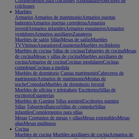
Complementos para colchones
Almohadas
Protectores de
colchones
Muebles
Armarios
Armarios de matrimonio
Armarios puertas
batientes
Armarios puertas correderas
Armarios
juvenil
Armarios infantiles
Armarios esquineros
Armarios
vestidores
Armarios auxiliares
Zapateros
Muebles de salón
Sillas
Mesas de salón
Muebles
TV
Vitrinas
Aparadores
Estanterias
Muebles recibidores
Muebles de cocina
Sillas de cocinas
Taburetes de cocina
Mesas
de cocina
Mesas y sillas de cocina
Muebles auxiliares de
cocina
Armarios de cocina
Cocinas modulares
Cocinas
completas
Cocinas a medida
Muebles de dormitorio
Camas matrimonio
Cabeceros de
matrimonio
Armarios de matrimonio
Mesitas de
noche
Comodas
Muebles de dormitorio juvenil
Muebles de oficina y teletrabajo
Escritorios
Sillas de
escritorio
Estanterías
Muebles de Gaming
Sillas gaming
Escritorios gaming
Sillas
Taburetes
Bancos
Sillas de comedor
Sillas
infantiles
Complementos para sillas
Mesas
Conjuntos de mesas y sillas
Mesas extensibles
Mesas
altas
Mesas multiusos
Cocina
Muebles de cocina
Muebles auxiliares de cocina
Armarios de