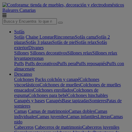
Baleares
Canarias
Sofás
Sofás
Chaise Longue
Rinconeras
Sofás cama
Sofás 2
plazas
Sofás 3 plazas
Sofás de piel
Sofás relax
Sofás
exterior
Divanes
Sillones
Sillones decorativos
Sillones relax
Sillones relax
levantapersonas
Puffs
Puffs decorativos
Puffs pera
Puffs reposapiés
Puffs con
almacenaje
Descanso
Colchones
Packs colchón y canapé
Colchones
viscoelásticos
Colchones de muelles
Colchones de muelles
ensacados
Colchones enrollados
Colchones de
espuma
Colchones para bebé
Colchones hinchables
Canapés y bases
Canapés
Base tapizadas
Somieres
Patas de
somieres
Camas
Camas de matrimonio
Camas dobles
Camas
individuales
Camas juveniles
Camas infantiles
Literas
Camas
nido
Cabeceros
Cabeceros de matrimonio
Cabeceros juveniles