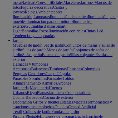
mesa
Navidad
Flores artificiales
Maceteros
Jarrones
Marcos de
fotos
Figuras decorativas
Cajitas y
joyeros
Relojes
Ambientadores
Iluminación
Lámparas
Iluminación decorativa
Iluminación para
muebles
Iluminación para dormitorio
Iluminación
exterior
Guirnaldas
Balizas
Smart
Light
Bombillas
Focos
Iluminación con rieles
Cintas Led
Tendencias y temporadas
Jardín
Muebles de jardín
Set de jardín
Conjuntos de mesas y sillas de
jardín
Sillas de jardín
Mesas de jardín
Conjuntos de sofás de
jardín
Sofás jardín
Bancos de jardín
Sillas colgantes
Estufas de
exterior
Hamacas y tumbonas
Accesorios
Balancines
Tumbonas
Hamacas
Columpios
Pérgolas
Cenadores
Carpas
Pérgolas
Parasoles
Sombrillas
Parasoles
Toldos
Almacenamiento
Armarios
Arcones
Jardinería
Maquinaria
Huertos
Urbanos
Riego
Plantas
Jardineras
Compostadores
Cocina
Barbacoas
Cocina de exterior
Decoración
Grifos y fuentes
Estatuas
Macetas
Termómetros y
estaciones metereológicas
Paneles
Cesped Artificial
Textil
Cojines de jardín
Fundas de jardín
Piscina
Plegable
Limpieza de piscinas
Ducha
Hinchable