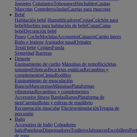
Juguetes
Columpios
Toboganes
Hinchables
Casitas
Mascotas
Comederos
Jaulas
Casetas para mascotas
Bebé
Habitación bebé
Humidificadores
Cestas
Colchón para
bebé
Muebles para habitación de bebé
Cunas
Cama
bebé
Decoración bebé
Paseo
Coche
Mochilas
Accesorios
Capazos
Carrito ligero
Baño e higiene
Aspirador nasal
Orinales
Textil bebé
Cojines
Funda
Seguridad
Barreras
Deporte
Equipamiento de cardio
Máquinas de remo
Bicicletas
spinning
Elípticas
Bicicletas estáticas
Recambios y
complementos
Cintas
Rodillos
Equipamiento de musculación
Bancos
Mancuernas
Máquinas
Plataformas
vibratorias
Recambios y complementos
Accesorios fitness
Bandas
Barras
Plataforma de
step
Cuerdas
Bolas y esferas de equilibrio
Recuperación muscular
Electroestimulación
Terapia de
percusión
Baño
Accesorios de baño
Colgadores
baño
Papeleras
Dispensadores
Toalleros
Jaboneras
Escobillero
Port
de ropa