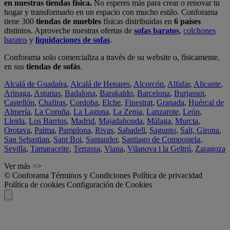
en nuestras tiendas física.
No esperes más para crear o renovar tu
hogar y transformarlo en un espacio con mucho estilo. Conforama
tiene 300
tiendas de muebles
físicas distribuidas en
6 países
distintos. Aproveche nuestras ofertas de
sofas baratos
,
colchones
baratos
y
liquidaciones de sofas
.
Conforama solo comercializa a través de su website o, físicamente,
en sus
tiendas de sofás
.
Alcalá de Guadaíra
,
Alcalá de Henares
,
Alcorcón
,
Alfafar
,
Alicante
,
Arinaga
,
Asturias
,
Badalona
,
Barakaldo
,
Barcelona
,
Burjassot
,
Castellón
,
Chafiras
,
Cordoba
,
Elche
,
Finestrat
,
Granada
,
Huércal de
Almería
,
La Coruña
,
La Laguna
,
La Zenia
,
Lanzarote
,
León
,
Lleida
,
Los Barrios
,
Madrid
,
Majadahonda
,
Málaga
,
Murcia
,
Orotava
,
Palma
,
Pamplona
,
Rivas
,
Sabadell
,
Sagunto
,
Salt, Girona
,
San Sebastian
,
Sant Boi
,
Santander
,
Santiago de Compostela
,
Sevilla
,
Tamaraceite
,
Terrassa
,
Viana
,
Vilanova i la Geltrú
,
Zaragoza
Ver más >>
© Conforama
Términos y Condiciones
Política de privacidad
Política de cookies
Configuración de Cookies