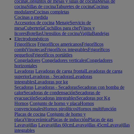
cocina
Conjuntos de mesas y sillas de cocina
Mesas de
cocina
Sillas de cocina
Taburetes de cocina
Cocinas
modulares
Cocinas completas
Cocinas a medida
Accesorios de cocina
Menaje
Servicio de
mesa
Cubertería
Cuchillos para chef
Vinos y
licores
Botellas
Utensilios de cocina
Vajilla
Bandejas
Electrodomésticos
Frigoríficos
Frigoríficos americanos
Frigoríficos
combi
Vinotecas
Frigoríficos integrables
Frigoríficos
pequeños
Frigoríficos portátiles
Congeladores
Congeladores verticales
Congeladores
horizontales
Lavadoras
Lavadoras de carga frontal
Lavadoras de carga
superior
Lavadoras - Secadoras
Lavadoras
integrables
Lavadoras por kg
Secadoras
Lavadoras - Secadoras
Secadoras con bomba de
calor
Secadoras de condensación
Secadoras de
evacuación
Secadoras integrables
Secadoras por Kg
Hornos
Conjunto de horno y placa
Hornos
convencionales
Hornos pirolíticos
Hornos multifunción
Placas de cocina
Conjunto de horno y
placa
Vitrocerámica
Placas de inducción
Placas de gas
Lavavajillas
Lavavajillas 60cm
Lavavajillas 45cm
Lavavajillas
integrables