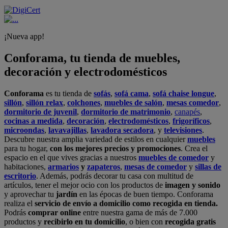
¡Nueva app!
Conforama, tu tienda de muebles,
decoración y electrodomésticos
Conforama
es tu tienda de
sofás
,
sofá cama
,
sofá chaise longue
,
sillón
,
sillón relax
,
colchones
,
muebles de salón
,
mesas comedor
,
dormitorio de juvenil
,
dormitorio de matrimonio
,
canapés
,
cocinas a medida
,
decoración
,
electrodomésticos
,
frigoríficos
,
microondas
,
lavavajillas
,
lavadora secadora
, y
televisiones
.
Descubre nuestra amplia variedad de estilos en cualquier
muebles
para tu hogar,
con los mejores precios y promociones
. Crea el
espacio en el que vives gracias a nuestros
muebles de comedor
y
habitaciones,
armarios
y
zapateros
,
mesas de comedor
y
sillas de
escritorio
. Además, podrás decorar tu casa con multitud de
artículos, tener el mejor ocio con los productos de
imagen y sonido
y aprovechar tu
jardín
en las épocas de buen tiempo. Conforama
realiza el
servicio de envío a domicilio como recogida en tienda.
Podrás
comprar online
entre nuestra gama de más de 7.000
productos y
recibirlo en tu domicilio
, o bien con
recogida gratis