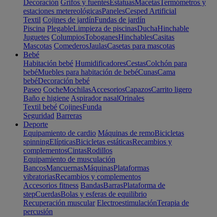
Decoración
Grifos y fuentes
Estatuas
Macetas
Termómetros y
estaciones metereológicas
Paneles
Cesped Artificial
Textil
Cojines de jardín
Fundas de jardín
Piscina
Plegable
Limpieza de piscinas
Ducha
Hinchable
Juguetes
Columpios
Toboganes
Hinchables
Casitas
Mascotas
Comederos
Jaulas
Casetas para mascotas
Bebé
Habitación bebé
Humidificadores
Cestas
Colchón para
bebé
Muebles para habitación de bebé
Cunas
Cama
bebé
Decoración bebé
Paseo
Coche
Mochilas
Accesorios
Capazos
Carrito ligero
Baño e higiene
Aspirador nasal
Orinales
Textil bebé
Cojines
Funda
Seguridad
Barreras
Deporte
Equipamiento de cardio
Máquinas de remo
Bicicletas
spinning
Elípticas
Bicicletas estáticas
Recambios y
complementos
Cintas
Rodillos
Equipamiento de musculación
Bancos
Mancuernas
Máquinas
Plataformas
vibratorias
Recambios y complementos
Accesorios fitness
Bandas
Barras
Plataforma de
step
Cuerdas
Bolas y esferas de equilibrio
Recuperación muscular
Electroestimulación
Terapia de
percusión