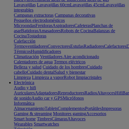
Lavavajillas
Lavavajillas 60cm
Lavavajillas 45cm
Lavavajillas
integrables
Campanas extractoras
Campanas decorativas
Pequeños electrodomésticos
Microondas
Freidoras
Aspiradores
Cafeteras
Planchas de
asar
Batidoras
Amasadores
Robots de Cocina
Balanzas de
Cocina
Tostadoras
Calefacción
Termoventiladores
Convectores
Estufas
Radiadores
Calefactores
D
Térmicos
Humidificadores
Climatización
Ventiladores
Aire acondicionado
Calentadores de agua
Termos eléctricos
Belleza y salud
Cuidado de los hombres
Cuidado
cabello
Cuidado dental
Salud y bienestar
Limpieza
Limpieza a vapor
Robot limpiacristales
Electrónica
Audio y hifi
Auriculares
Adaptadores
Reproductores
Radios
Altavoces
Hifi
Bar
de sonido
Audio car y GPS
Micrófonos
Informática
Almacenamiento
Tablets
Complementos
Portátiles
Impresoras
Gaming & streaming
Monitores gaming
Accesorios
Smart home
Timbres
Cámaras
Altavoces
Wearables
Smartwatches