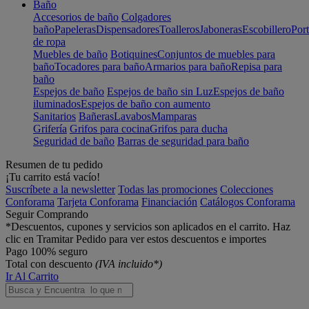
Baño
Accesorios de baño
Colgadores
baño
Papeleras
Dispensadores
Toalleros
Jaboneras
Escobillero
Port
de ropa
Muebles de baño
Botiquines
Conjuntos de muebles para
baño
Tocadores para baño
Armarios para baño
Repisa para
baño
Espejos de baño
Espejos de baño sin Luz
Espejos de baño
iluminados
Espejos de baño con aumento
Sanitarios
Bañeras
Lavabos
Mamparas
Grifería
Grifos para cocina
Grifos para ducha
Seguridad de baño
Barras de seguridad para baño
Resumen de tu pedido
¡Tu carrito está vacío!
Suscríbete a la newsletter
Todas las promociones
Colecciones
Conforama
Tarjeta Conforama
Financiación
Catálogos Conforama
Seguir Comprando
*Descuentos, cupones y servicios son aplicados en el carrito. Haz
clic en Tramitar Pedido para ver estos descuentos e importes
Pago 100% seguro
Total con descuento
(IVA incluido*)
Ir Al Carrito