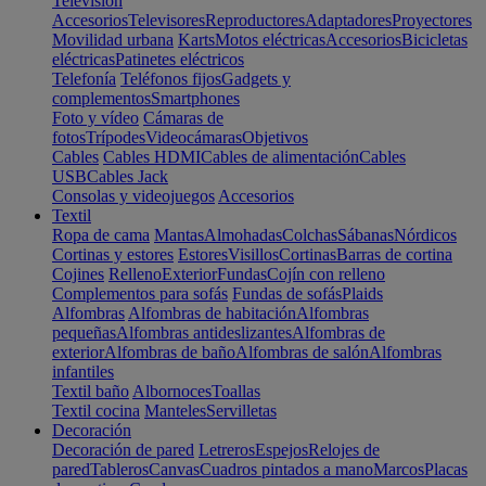
Televisión
Accesorios
Televisores
Reproductores
Adaptadores
Proyectores
Movilidad urbana
Karts
Motos eléctricas
Accesorios
Bicicletas
eléctricas
Patinetes eléctricos
Telefonía
Teléfonos fijos
Gadgets y
complementos
Smartphones
Foto y vídeo
Cámaras de
fotos
Trípodes
Videocámaras
Objetivos
Cables
Cables HDMI
Cables de alimentación
Cables
USB
Cables Jack
Consolas y videojuegos
Accesorios
Textil
Ropa de cama
Mantas
Almohadas
Colchas
Sábanas
Nórdicos
Cortinas y estores
Estores
Visillos
Cortinas
Barras de cortina
Cojines
Relleno
Exterior
Fundas
Cojín con relleno
Complementos para sofás
Fundas de sofás
Plaids
Alfombras
Alfombras de habitación
Alfombras
pequeñas
Alfombras antideslizantes
Alfombras de
exterior
Alfombras de baño
Alfombras de salón
Alfombras
infantiles
Textil baño
Albornoces
Toallas
Textil cocina
Manteles
Servilletas
Decoración
Decoración de pared
Letreros
Espejos
Relojes de
pared
Tableros
Canvas
Cuadros pintados a mano
Marcos
Placas