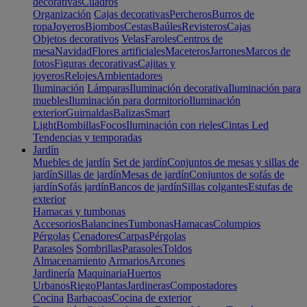
decorativas
Cuadros
Organización
Cajas decorativas
Percheros
Burros de
ropa
Joyeros
Biombos
Cestas
Baúles
Revisteros
Cajas
Objetos decorativos
Velas
Faroles
Centros de
mesa
Navidad
Flores artificiales
Maceteros
Jarrones
Marcos de
fotos
Figuras decorativas
Cajitas y
joyeros
Relojes
Ambientadores
Iluminación
Lámparas
Iluminación decorativa
Iluminación para
muebles
Iluminación para dormitorio
Iluminación
exterior
Guirnaldas
Balizas
Smart
Light
Bombillas
Focos
Iluminación con rieles
Cintas Led
Tendencias y temporadas
Jardín
Muebles de jardín
Set de jardín
Conjuntos de mesas y sillas de
jardín
Sillas de jardín
Mesas de jardín
Conjuntos de sofás de
jardín
Sofás jardín
Bancos de jardín
Sillas colgantes
Estufas de
exterior
Hamacas y tumbonas
Accesorios
Balancines
Tumbonas
Hamacas
Columpios
Pérgolas
Cenadores
Carpas
Pérgolas
Parasoles
Sombrillas
Parasoles
Toldos
Almacenamiento
Armarios
Arcones
Jardinería
Maquinaria
Huertos
Urbanos
Riego
Plantas
Jardineras
Compostadores
Cocina
Barbacoas
Cocina de exterior