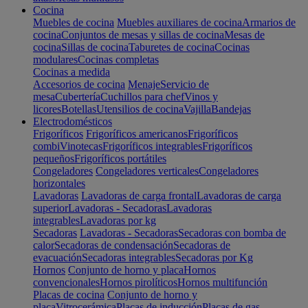
Cocina
Muebles de cocina
Muebles auxiliares de cocina
Armarios de
cocina
Conjuntos de mesas y sillas de cocina
Mesas de
cocina
Sillas de cocina
Taburetes de cocina
Cocinas
modulares
Cocinas completas
Cocinas a medida
Accesorios de cocina
Menaje
Servicio de
mesa
Cubertería
Cuchillos para chef
Vinos y
licores
Botellas
Utensilios de cocina
Vajilla
Bandejas
Electrodomésticos
Frigoríficos
Frigoríficos americanos
Frigoríficos
combi
Vinotecas
Frigoríficos integrables
Frigoríficos
pequeños
Frigoríficos portátiles
Congeladores
Congeladores verticales
Congeladores
horizontales
Lavadoras
Lavadoras de carga frontal
Lavadoras de carga
superior
Lavadoras - Secadoras
Lavadoras
integrables
Lavadoras por kg
Secadoras
Lavadoras - Secadoras
Secadoras con bomba de
calor
Secadoras de condensación
Secadoras de
evacuación
Secadoras integrables
Secadoras por Kg
Hornos
Conjunto de horno y placa
Hornos
convencionales
Hornos pirolíticos
Hornos multifunción
Placas de cocina
Conjunto de horno y
placa
Vitrocerámica
Placas de inducción
Placas de gas