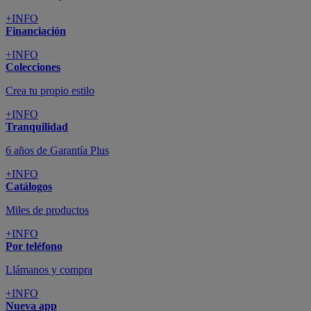
+INFO
Financiación
+INFO
Colecciones
Crea tu propio estilo
+INFO
Tranquilidad
6 años de Garantía Plus
+INFO
Catálogos
Miles de productos
+INFO
Por teléfono
Llámanos y compra
+INFO
Nueva app