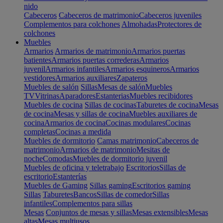
nido
Cabeceros
Cabeceros de matrimonio
Cabeceros juveniles
Complementos para colchones
Almohadas
Protectores de
colchones
Muebles
Armarios
Armarios de matrimonio
Armarios puertas
batientes
Armarios puertas correderas
Armarios
juvenil
Armarios infantiles
Armarios esquineros
Armarios
vestidores
Armarios auxiliares
Zapateros
Muebles de salón
Sillas
Mesas de salón
Muebles
TV
Vitrinas
Aparadores
Estanterias
Muebles recibidores
Muebles de cocina
Sillas de cocinas
Taburetes de cocina
Mesas
de cocina
Mesas y sillas de cocina
Muebles auxiliares de
cocina
Armarios de cocina
Cocinas modulares
Cocinas
completas
Cocinas a medida
Muebles de dormitorio
Camas matrimonio
Cabeceros de
matrimonio
Armarios de matrimonio
Mesitas de
noche
Comodas
Muebles de dormitorio juvenil
Muebles de oficina y teletrabajo
Escritorios
Sillas de
escritorio
Estanterías
Muebles de Gaming
Sillas gaming
Escritorios gaming
Sillas
Taburetes
Bancos
Sillas de comedor
Sillas
infantiles
Complementos para sillas
Mesas
Conjuntos de mesas y sillas
Mesas extensibles
Mesas
altas
Mesas multiusos