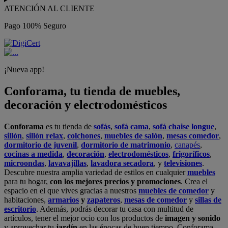
ATENCIÓN AL CLIENTE
Pago 100% Seguro
¡Nueva app!
Conforama, tu tienda de muebles,
decoración y electrodomésticos
Conforama
es tu tienda de
sofás
,
sofá cama
,
sofá chaise longue
,
sillón
,
sillón relax
,
colchones
,
muebles de salón
,
mesas comedor
,
dormitorio de juvenil
,
dormitorio de matrimonio
,
canapés
,
cocinas a medida
,
decoración
,
electrodomésticos
,
frigoríficos
,
microondas
,
lavavajillas
,
lavadora secadora
, y
televisiones
.
Descubre nuestra amplia variedad de estilos en cualquier
muebles
para tu hogar,
con los mejores precios y promociones
. Crea el
espacio en el que vives gracias a nuestros
muebles de comedor
y
habitaciones,
armarios
y
zapateros
,
mesas de comedor
y
sillas de
escritorio
. Además, podrás decorar tu casa con multitud de
artículos, tener el mejor ocio con los productos de
imagen y sonido
y aprovechar tu
jardín
en las épocas de buen tiempo. Conforama