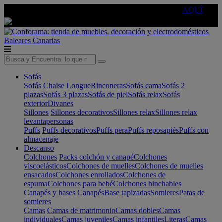
🔵Cambia tu electro con
-10% EXTRA
de descuento ☑️
AQUÍ
Baleares
Canarias
Sofás
Sofás
Chaise Longue
Rinconeras
Sofás cama
Sofás 2
plazas
Sofás 3 plazas
Sofás de piel
Sofás relax
Sofás
exterior
Divanes
Sillones
Sillones decorativos
Sillones relax
Sillones relax
levantapersonas
Puffs
Puffs decorativos
Puffs pera
Puffs reposapiés
Puffs con
almacenaje
Descanso
Colchones
Packs colchón y canapé
Colchones
viscoelásticos
Colchones de muelles
Colchones de muelles
ensacados
Colchones enrollados
Colchones de
espuma
Colchones para bebé
Colchones hinchables
Canapés y bases
Canapés
Base tapizadas
Somieres
Patas de
somieres
Camas
Camas de matrimonio
Camas dobles
Camas
individuales
Camas juveniles
Camas infantiles
Literas
Camas