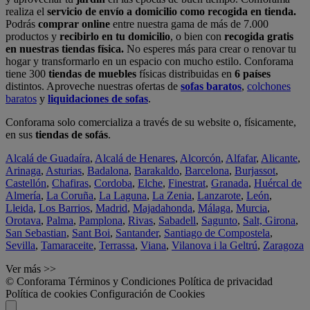
realiza el
servicio de envío a domicilio como recogida en tienda.
Podrás
comprar online
entre nuestra gama de más de 7.000
productos y
recibirlo en tu domicilio
, o bien con
recogida gratis
en nuestras tiendas física.
No esperes más para crear o renovar tu
hogar y transformarlo en un espacio con mucho estilo. Conforama
tiene 300
tiendas de muebles
físicas distribuidas en
6 países
distintos. Aproveche nuestras ofertas de
sofas baratos
,
colchones
baratos
y
liquidaciones de sofas
.
Conforama solo comercializa a través de su website o, físicamente,
en sus
tiendas de sofás
.
Alcalá de Guadaíra
,
Alcalá de Henares
,
Alcorcón
,
Alfafar
,
Alicante
,
Arinaga
,
Asturias
,
Badalona
,
Barakaldo
,
Barcelona
,
Burjassot
,
Castellón
,
Chafiras
,
Cordoba
,
Elche
,
Finestrat
,
Granada
,
Huércal de
Almería
,
La Coruña
,
La Laguna
,
La Zenia
,
Lanzarote
,
León
,
Lleida
,
Los Barrios
,
Madrid
,
Majadahonda
,
Málaga
,
Murcia
,
Orotava
,
Palma
,
Pamplona
,
Rivas
,
Sabadell
,
Sagunto
,
Salt, Girona
,
San Sebastian
,
Sant Boi
,
Santander
,
Santiago de Compostela
,
Sevilla
,
Tamaraceite
,
Terrassa
,
Viana
,
Vilanova i la Geltrú
,
Zaragoza
Ver más >>
© Conforama
Términos y Condiciones
Política de privacidad
Política de cookies
Configuración de Cookies