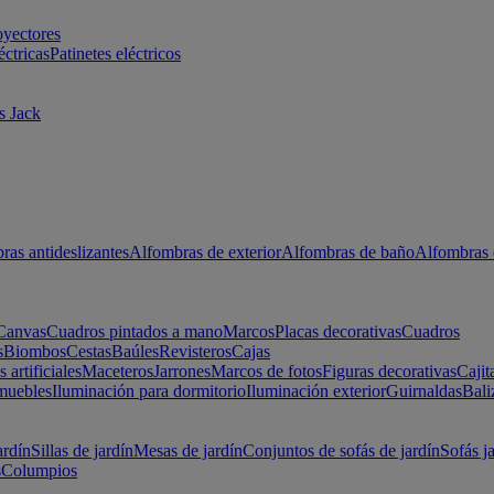
oyectores
éctricas
Patinetes eléctricos
s Jack
ras antideslizantes
Alfombras de exterior
Alfombras de baño
Alfombras 
Canvas
Cuadros pintados a mano
Marcos
Placas decorativas
Cuadros
s
Biombos
Cestas
Baúles
Revisteros
Cajas
s artificiales
Maceteros
Jarrones
Marcos de fotos
Figuras decorativas
Cajit
muebles
Iluminación para dormitorio
Iluminación exterior
Guirnaldas
Bali
ardín
Sillas de jardín
Mesas de jardín
Conjuntos de sofás de jardín
Sofás j
s
Columpios