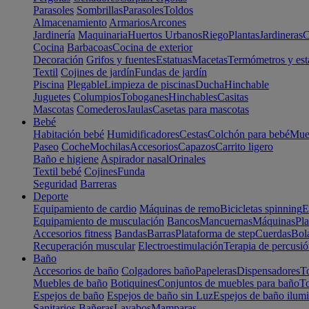
Parasoles
Sombrillas
Parasoles
Toldos
Almacenamiento
Armarios
Arcones
Jardinería
Maquinaria
Huertos Urbanos
Riego
Plantas
Jardineras
C
Cocina
Barbacoas
Cocina de exterior
Decoración
Grifos y fuentes
Estatuas
Macetas
Termómetros y est
Textil
Cojines de jardín
Fundas de jardín
Piscina
Plegable
Limpieza de piscinas
Ducha
Hinchable
Juguetes
Columpios
Toboganes
Hinchables
Casitas
Mascotas
Comederos
Jaulas
Casetas para mascotas
Bebé
Habitación bebé
Humidificadores
Cestas
Colchón para bebé
Mueb
Paseo
Coche
Mochilas
Accesorios
Capazos
Carrito ligero
Baño e higiene
Aspirador nasal
Orinales
Textil bebé
Cojines
Funda
Seguridad
Barreras
Deporte
Equipamiento de cardio
Máquinas de remo
Bicicletas spinning
E
Equipamiento de musculación
Bancos
Mancuernas
Máquinas
Pla
Accesorios fitness
Bandas
Barras
Plataforma de step
Cuerdas
Bola
Recuperación muscular
Electroestimulación
Terapia de percusi
Baño
Accesorios de baño
Colgadores baño
Papeleras
Dispensadores
To
Muebles de baño
Botiquines
Conjuntos de muebles para baño
To
Espejos de baño
Espejos de baño sin Luz
Espejos de baño ilum
Sanitarios
Bañeras
Lavabos
Mamparas