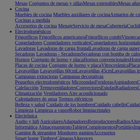
Mesas
Conjuntos de mesas y sillas
Mesas extensibles
Mesas alta
Cocina
Muebles de cocina
Muebles auxiliares de cocina
Armarios de co
Cocinas a medida
Accesorios de cocina
Menaje
Servicio de mesa
Cubertería
Cuchil
Electrodomésticos
Frigoríficos
Frigoríficos americanos
Frigoríficos combi
Vinoteca
Congeladores
Congeladores verticales
Congeladores horizontal
Lavadoras
Lavadoras de carga frontal
Lavadoras de carga super
Secadoras
Lavadoras - Secadoras
Secadoras con bomba de calo
Hornos
Conjunto de horno y placa
Hornos convencionales
Horno
Placas de cocina
Conjunto de horno y placa
Vitrocerámica
Placa
Lavavajillas
Lavavajillas 60cm
Lavavajillas 45cm
Lavavajillas i
Campanas extractoras
Campanas decorativas
Pequeños electrodomésticos
Microondas
Freidoras
Aspiradores
C
Calefacción
Termoventiladores
Convectores
Estufas
Radiadores
C
Climatización
Ventiladores
Aire acondicionado
Calentadores de agua
Termos eléctricos
Belleza y salud
Cuidado de los hombres
Cuidado cabello
Cuidad
Limpieza
Limpieza a vapor
Robot limpiacristales
Electrónica
Audio y hifi
Auriculares
Adaptadores
Reproductores
Radios
Alta
Informática
Almacenamiento
Tablets
Complementos
Portátiles
Im
Gaming & streaming
Monitores gaming
Accesorios
Smart home
Timbres
Cámaras
Altavoces