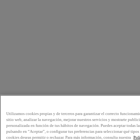
Utilizamos cookies propias y de terceros para garantizar el correcto funcionami
sitio web, analizar la navegación, mejorar nuestros servicios y mostrarte public
personalizada en función de tus hábitos de navegación. Puedes aceptar todas la
pulsando en “Aceptar”, o configurar tus preferencias para seleccionar qué tipos
cookies deseas permitir o rechazar. Para más información, consulta nuestra
Pol