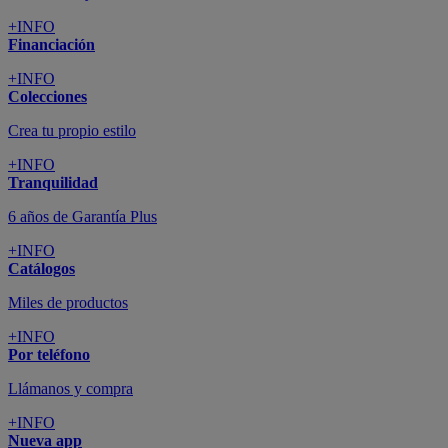
+INFO
Financiación
+INFO
Colecciones
Crea tu propio estilo
+INFO
Tranquilidad
6 años de Garantía Plus
+INFO
Catálogos
Miles de productos
+INFO
Por teléfono
Llámanos y compra
+INFO
Nueva app