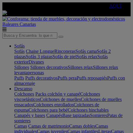
🔵Cambia tu electro con
-10% EXTRA
de descuento ☑️
AQUÍ
Baleares
Canarias
Sofás
Sofás
Chaise Longue
Rinconeras
Sofás cama
Sofás 2
plazas
Sofás 3 plazas
Sofás de piel
Sofás relax
Sofás
exterior
Divanes
Sillones
Sillones decorativos
Sillones relax
Sillones relax
levantapersonas
Puffs
Puffs decorativos
Puffs pera
Puffs reposapiés
Puffs con
almacenaje
Descanso
Colchones
Packs colchón y canapé
Colchones
viscoelásticos
Colchones de muelles
Colchones de muelles
ensacados
Colchones enrollados
Colchones de
espuma
Colchones para bebé
Colchones hinchables
Canapés y bases
Canapés
Base tapizadas
Somieres
Patas de
somieres
Camas
Camas de matrimonio
Camas dobles
Camas
individuales
Camas juveniles
Camas infantiles
Literas
Camas