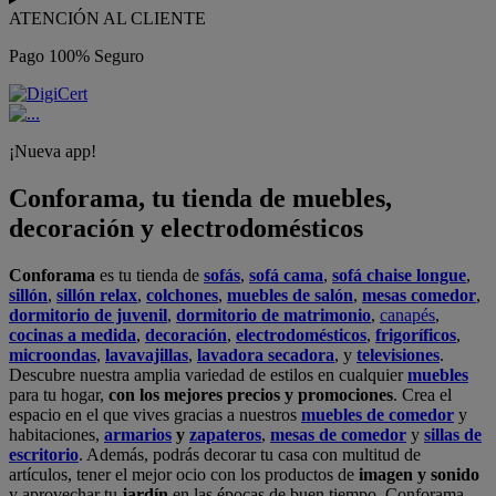
ATENCIÓN AL CLIENTE
Pago 100% Seguro
¡Nueva app!
Conforama, tu tienda de muebles,
decoración y electrodomésticos
Conforama
es tu tienda de
sofás
,
sofá cama
,
sofá chaise longue
,
sillón
,
sillón relax
,
colchones
,
muebles de salón
,
mesas comedor
,
dormitorio de juvenil
,
dormitorio de matrimonio
,
canapés
,
cocinas a medida
,
decoración
,
electrodomésticos
,
frigoríficos
,
microondas
,
lavavajillas
,
lavadora secadora
, y
televisiones
.
Descubre nuestra amplia variedad de estilos en cualquier
muebles
para tu hogar,
con los mejores precios y promociones
. Crea el
espacio en el que vives gracias a nuestros
muebles de comedor
y
habitaciones,
armarios
y
zapateros
,
mesas de comedor
y
sillas de
escritorio
. Además, podrás decorar tu casa con multitud de
artículos, tener el mejor ocio con los productos de
imagen y sonido
y aprovechar tu
jardín
en las épocas de buen tiempo. Conforama