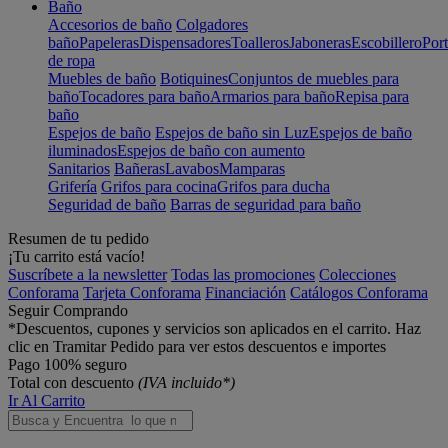
Baño
Accesorios de baño
Colgadores
baño
Papeleras
Dispensadores
Toalleros
Jaboneras
Escobillero
Port
de ropa
Muebles de baño
Botiquines
Conjuntos de muebles para
baño
Tocadores para baño
Armarios para baño
Repisa para
baño
Espejos de baño
Espejos de baño sin Luz
Espejos de baño
iluminados
Espejos de baño con aumento
Sanitarios
Bañeras
Lavabos
Mamparas
Grifería
Grifos para cocina
Grifos para ducha
Seguridad de baño
Barras de seguridad para baño
Resumen de tu pedido
¡Tu carrito está vacío!
Suscríbete a la newsletter
Todas las promociones
Colecciones
Conforama
Tarjeta Conforama
Financiación
Catálogos Conforama
Seguir Comprando
*Descuentos, cupones y servicios son aplicados en el carrito. Haz
clic en Tramitar Pedido para ver estos descuentos e importes
Pago 100% seguro
Total con descuento
(IVA incluido*)
Ir Al Carrito