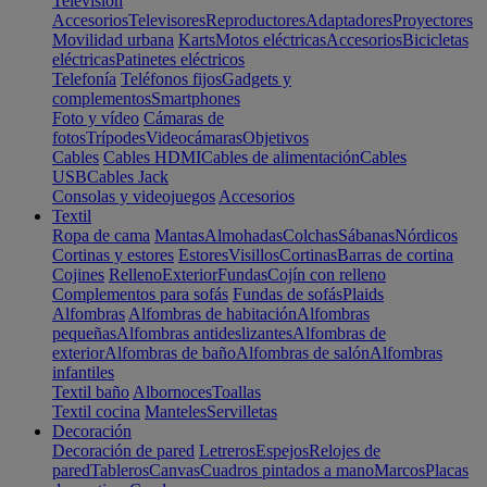
Televisión
Accesorios
Televisores
Reproductores
Adaptadores
Proyectores
Movilidad urbana
Karts
Motos eléctricas
Accesorios
Bicicletas
eléctricas
Patinetes eléctricos
Telefonía
Teléfonos fijos
Gadgets y
complementos
Smartphones
Foto y vídeo
Cámaras de
fotos
Trípodes
Videocámaras
Objetivos
Cables
Cables HDMI
Cables de alimentación
Cables
USB
Cables Jack
Consolas y videojuegos
Accesorios
Textil
Ropa de cama
Mantas
Almohadas
Colchas
Sábanas
Nórdicos
Cortinas y estores
Estores
Visillos
Cortinas
Barras de cortina
Cojines
Relleno
Exterior
Fundas
Cojín con relleno
Complementos para sofás
Fundas de sofás
Plaids
Alfombras
Alfombras de habitación
Alfombras
pequeñas
Alfombras antideslizantes
Alfombras de
exterior
Alfombras de baño
Alfombras de salón
Alfombras
infantiles
Textil baño
Albornoces
Toallas
Textil cocina
Manteles
Servilletas
Decoración
Decoración de pared
Letreros
Espejos
Relojes de
pared
Tableros
Canvas
Cuadros pintados a mano
Marcos
Placas