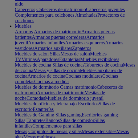
nido
Cabeceros
Cabeceros de matrimonio
Cabeceros juveniles
Complementos para colchones
Almohadas
Protectores de
colchones
Muebles
Armarios
Armarios de matrimonio
Armarios puertas
batientes
Armarios puertas correderas
Armarios
juvenil
Armarios infantiles
Armarios esquineros
Armarios
vestidores
Armarios auxiliares
Zapateros
Muebles de salón
Sillas
Mesas de salón
Muebles
TV
Vitrinas
Aparadores
Estanterias
Muebles recibidores
Muebles de cocina
Sillas de cocinas
Taburetes de cocina
Mesas
de cocina
Mesas y sillas de cocina
Muebles auxiliares de
cocina
Armarios de cocina
Cocinas modulares
Cocinas
completas
Cocinas a medida
Muebles de dormitorio
Camas matrimonio
Cabeceros de
matrimonio
Armarios de matrimonio
Mesitas de
noche
Comodas
Muebles de dormitorio juvenil
Muebles de oficina y teletrabajo
Escritorios
Sillas de
escritorio
Estanterías
Muebles de Gaming
Sillas gaming
Escritorios gaming
Sillas
Taburetes
Bancos
Sillas de comedor
Sillas
infantiles
Complementos para sillas
Mesas
Conjuntos de mesas y sillas
Mesas extensibles
Mesas
altas
Mesas multiusos