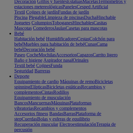
Decoración
Grifos y fuentes
Estatuas
Macetas
Termómetros y
estaciones metereológicas
Paneles
Cesped Artificial
Textil
Cojines de jardín
Fundas de jardín
Piscina
Plegable
Limpieza de piscinas
Ducha
Hinchable
Juguetes
Columpios
Toboganes
Hinchables
Casitas
Mascotas
Comederos
Jaulas
Casetas para mascotas
Bebé
Habitación bebé
Humidificadores
Cestas
Colchón para
bebé
Muebles para habitación de bebé
Cunas
Cama
bebé
Decoración bebé
Paseo
Coche
Mochilas
Accesorios
Capazos
Carrito ligero
Baño e higiene
Aspirador nasal
Orinales
Textil bebé
Cojines
Funda
Seguridad
Barreras
Deporte
Equipamiento de cardio
Máquinas de remo
Bicicletas
spinning
Elípticas
Bicicletas estáticas
Recambios y
complementos
Cintas
Rodillos
Equipamiento de musculación
Bancos
Mancuernas
Máquinas
Plataformas
vibratorias
Recambios y complementos
Accesorios fitness
Bandas
Barras
Plataforma de
step
Cuerdas
Bolas y esferas de equilibrio
Recuperación muscular
Electroestimulación
Terapia de
percusión