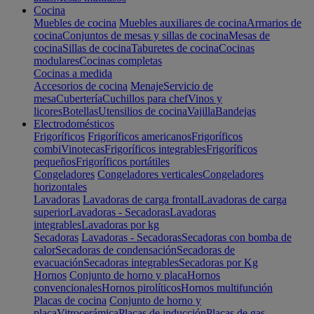
Cocina
Muebles de cocina
Muebles auxiliares de cocina
Armarios de
cocina
Conjuntos de mesas y sillas de cocina
Mesas de
cocina
Sillas de cocina
Taburetes de cocina
Cocinas
modulares
Cocinas completas
Cocinas a medida
Accesorios de cocina
Menaje
Servicio de
mesa
Cubertería
Cuchillos para chef
Vinos y
licores
Botellas
Utensilios de cocina
Vajilla
Bandejas
Electrodomésticos
Frigoríficos
Frigoríficos americanos
Frigoríficos
combi
Vinotecas
Frigoríficos integrables
Frigoríficos
pequeños
Frigoríficos portátiles
Congeladores
Congeladores verticales
Congeladores
horizontales
Lavadoras
Lavadoras de carga frontal
Lavadoras de carga
superior
Lavadoras - Secadoras
Lavadoras
integrables
Lavadoras por kg
Secadoras
Lavadoras - Secadoras
Secadoras con bomba de
calor
Secadoras de condensación
Secadoras de
evacuación
Secadoras integrables
Secadoras por Kg
Hornos
Conjunto de horno y placa
Hornos
convencionales
Hornos pirolíticos
Hornos multifunción
Placas de cocina
Conjunto de horno y
placa
Vitrocerámica
Placas de inducción
Placas de gas