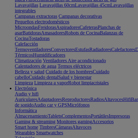
Lavavajillas
Lavavajillas 60cm
Lavavajillas 45cm
Lavavajillas
integrables
Campanas extractoras
Campanas decorativas
Pequeños electrodomésticos
Microondas
Freidoras
Aspiradores
Cafeteras
Planchas de
asar
Batidoras
Amasadores
Robots de Cocina
Balanzas de
Cocina
Tostadoras
Calefacción
Termoventiladores
Convectores
Estufas
Radiadores
Calefactores
D
Térmicos
Humidificadores
Climatización
Ventiladores
Aire acondicionado
Calentadores de agua
Termos eléctricos
Belleza y salud
Cuidado de los hombres
Cuidado
cabello
Cuidado dental
Salud y bienestar
Limpieza
Limpieza a vapor
Robot limpiacristales
Electrónica
Audio y hifi
Auriculares
Adaptadores
Reproductores
Radios
Altavoces
Hifi
Bar
de sonido
Audio car y GPS
Micrófonos
Informática
Almacenamiento
Tablets
Complementos
Portátiles
Impresoras
Gaming & streaming
Monitores gaming
Accesorios
Smart home
Timbres
Cámaras
Altavoces
Wearables
Smartwatches