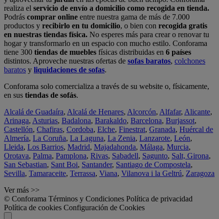
realiza el
servicio de envío a domicilio como recogida en tienda.
Podrás
comprar online
entre nuestra gama de más de 7.000
productos y
recibirlo en tu domicilio
, o bien con
recogida gratis
en nuestras tiendas física.
No esperes más para crear o renovar tu
hogar y transformarlo en un espacio con mucho estilo. Conforama
tiene 300
tiendas de muebles
físicas distribuidas en
6 países
distintos. Aproveche nuestras ofertas de
sofas baratos
,
colchones
baratos
y
liquidaciones de sofas
.
Conforama solo comercializa a través de su website o, físicamente,
en sus
tiendas de sofás
.
Alcalá de Guadaíra
,
Alcalá de Henares
,
Alcorcón
,
Alfafar
,
Alicante
,
Arinaga
,
Asturias
,
Badalona
,
Barakaldo
,
Barcelona
,
Burjassot
,
Castellón
,
Chafiras
,
Cordoba
,
Elche
,
Finestrat
,
Granada
,
Huércal de
Almería
,
La Coruña
,
La Laguna
,
La Zenia
,
Lanzarote
,
León
,
Lleida
,
Los Barrios
,
Madrid
,
Majadahonda
,
Málaga
,
Murcia
,
Orotava
,
Palma
,
Pamplona
,
Rivas
,
Sabadell
,
Sagunto
,
Salt, Girona
,
San Sebastian
,
Sant Boi
,
Santander
,
Santiago de Compostela
,
Sevilla
,
Tamaraceite
,
Terrassa
,
Viana
,
Vilanova i la Geltrú
,
Zaragoza
Ver más >>
© Conforama
Términos y Condiciones
Política de privacidad
Política de cookies
Configuración de Cookies