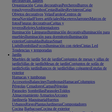
decorativas
Cuadros
Organización
Cajas decorativas
Percheros
Burros de
ropa
Joyeros
Biombos
Cestas
Baúles
Revisteros
Cajas
Objetos decorativos
Velas
Faroles
Centros de
mesa
Navidad
Flores artificiales
Maceteros
Jarrones
Marcos de
fotos
Figuras decorativas
Cajitas y
joyeros
Relojes
Ambientadores
Iluminación
Lámparas
Iluminación decorativa
Iluminación para
muebles
Iluminación para dormitorio
Iluminación
exterior
Guirnaldas
Balizas
Smart
Light
Bombillas
Focos
Iluminación con rieles
Cintas Led
Tendencias y temporadas
Jardín
Muebles de jardín
Set de jardín
Conjuntos de mesas y sillas de
jardín
Sillas de jardín
Mesas de jardín
Conjuntos de sofás de
jardín
Sofás jardín
Bancos de jardín
Sillas colgantes
Estufas de
exterior
Hamacas y tumbonas
Accesorios
Balancines
Tumbonas
Hamacas
Columpios
Pérgolas
Cenadores
Carpas
Pérgolas
Parasoles
Sombrillas
Parasoles
Toldos
Almacenamiento
Armarios
Arcones
Jardinería
Maquinaria
Huertos
Urbanos
Riego
Plantas
Jardineras
Compostadores
Cocina
Barbacoas
Cocina de exterior