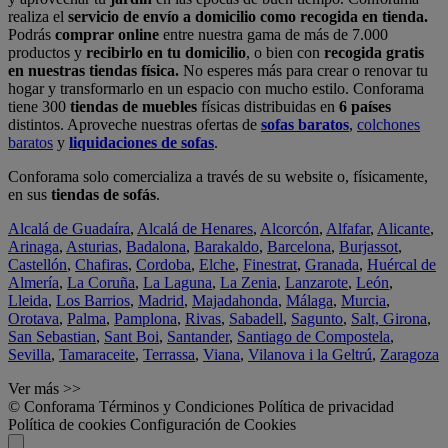
realiza el
servicio de envío a domicilio como recogida en tienda.
Podrás
comprar online
entre nuestra gama de más de 7.000
productos y
recibirlo en tu domicilio
, o bien con
recogida gratis
en nuestras tiendas física.
No esperes más para crear o renovar tu
hogar y transformarlo en un espacio con mucho estilo. Conforama
tiene 300
tiendas de muebles
físicas distribuidas en
6 países
distintos. Aproveche nuestras ofertas de
sofas baratos
,
colchones
baratos
y
liquidaciones de sofas
.
Conforama solo comercializa a través de su website o, físicamente,
en sus
tiendas de sofás
.
Alcalá de Guadaíra
,
Alcalá de Henares
,
Alcorcón
,
Alfafar
,
Alicante
,
Arinaga
,
Asturias
,
Badalona
,
Barakaldo
,
Barcelona
,
Burjassot
,
Castellón
,
Chafiras
,
Cordoba
,
Elche
,
Finestrat
,
Granada
,
Huércal de
Almería
,
La Coruña
,
La Laguna
,
La Zenia
,
Lanzarote
,
León
,
Lleida
,
Los Barrios
,
Madrid
,
Majadahonda
,
Málaga
,
Murcia
,
Orotava
,
Palma
,
Pamplona
,
Rivas
,
Sabadell
,
Sagunto
,
Salt, Girona
,
San Sebastian
,
Sant Boi
,
Santander
,
Santiago de Compostela
,
Sevilla
,
Tamaraceite
,
Terrassa
,
Viana
,
Vilanova i la Geltrú
,
Zaragoza
Ver más >>
© Conforama
Términos y Condiciones
Política de privacidad
Política de cookies
Configuración de Cookies