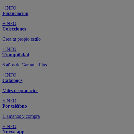
+INFO
Financiación
+INFO
Colecciones
Crea tu propio estilo
+INFO
Tranquilidad
6 años de Garantía Plus
+INFO
Catálogos
Miles de productos
+INFO
Por teléfono
Llámanos y compra
+INFO
Nueva app