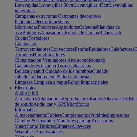
Lavavajillas
Lavavajillas 60cm
Lavavajillas 45cm
Lavavajillas
integrables
Campanas extractoras
Campanas decorativas
Pequeños electrodomésticos
Microondas
Freidoras
Aspiradores
Cafeteras
Planchas de
asar
Batidoras
Amasadores
Robots de Cocina
Balanzas de
Cocina
Tostadoras
Calefacción
Termoventiladores
Convectores
Estufas
Radiadores
Calefactores
D
Térmicos
Humidificadores
Climatización
Ventiladores
Aire acondicionado
Calentadores de agua
Termos eléctricos
Belleza y salud
Cuidado de los hombres
Cuidado
cabello
Cuidado dental
Salud y bienestar
Limpieza
Limpieza a vapor
Robot limpiacristales
Electrónica
Audio y hifi
Auriculares
Adaptadores
Reproductores
Radios
Altavoces
Hifi
Bar
de sonido
Audio car y GPS
Micrófonos
Informática
Almacenamiento
Tablets
Complementos
Portátiles
Impresoras
Gaming & streaming
Monitores gaming
Accesorios
Smart home
Timbres
Cámaras
Altavoces
Wearables
Smartwatches