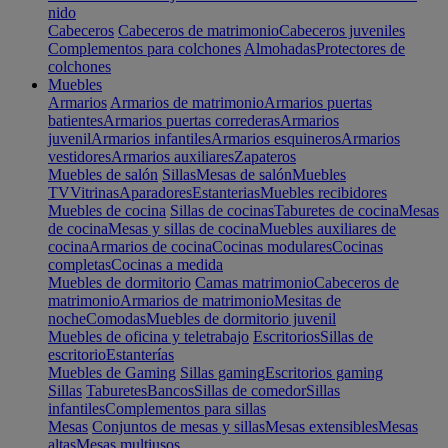
nido
Cabeceros
Cabeceros de matrimonio
Cabeceros juveniles
Complementos para colchones
Almohadas
Protectores de
colchones
Muebles
Armarios
Armarios de matrimonio
Armarios puertas
batientes
Armarios puertas correderas
Armarios
juvenil
Armarios infantiles
Armarios esquineros
Armarios
vestidores
Armarios auxiliares
Zapateros
Muebles de salón
Sillas
Mesas de salón
Muebles
TV
Vitrinas
Aparadores
Estanterias
Muebles recibidores
Muebles de cocina
Sillas de cocinas
Taburetes de cocina
Mesas
de cocina
Mesas y sillas de cocina
Muebles auxiliares de
cocina
Armarios de cocina
Cocinas modulares
Cocinas
completas
Cocinas a medida
Muebles de dormitorio
Camas matrimonio
Cabeceros de
matrimonio
Armarios de matrimonio
Mesitas de
noche
Comodas
Muebles de dormitorio juvenil
Muebles de oficina y teletrabajo
Escritorios
Sillas de
escritorio
Estanterías
Muebles de Gaming
Sillas gaming
Escritorios gaming
Sillas
Taburetes
Bancos
Sillas de comedor
Sillas
infantiles
Complementos para sillas
Mesas
Conjuntos de mesas y sillas
Mesas extensibles
Mesas
altas
Mesas multiusos