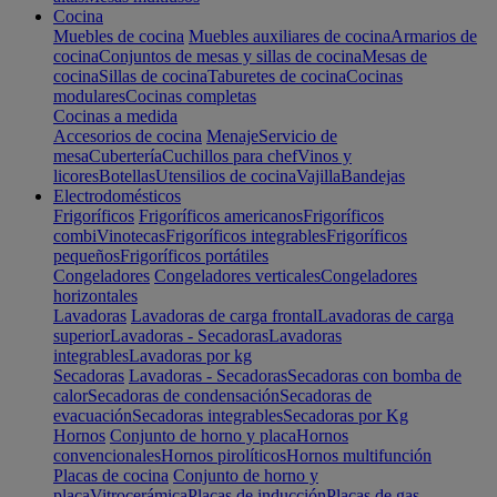
Cocina
Muebles de cocina
Muebles auxiliares de cocina
Armarios de
cocina
Conjuntos de mesas y sillas de cocina
Mesas de
cocina
Sillas de cocina
Taburetes de cocina
Cocinas
modulares
Cocinas completas
Cocinas a medida
Accesorios de cocina
Menaje
Servicio de
mesa
Cubertería
Cuchillos para chef
Vinos y
licores
Botellas
Utensilios de cocina
Vajilla
Bandejas
Electrodomésticos
Frigoríficos
Frigoríficos americanos
Frigoríficos
combi
Vinotecas
Frigoríficos integrables
Frigoríficos
pequeños
Frigoríficos portátiles
Congeladores
Congeladores verticales
Congeladores
horizontales
Lavadoras
Lavadoras de carga frontal
Lavadoras de carga
superior
Lavadoras - Secadoras
Lavadoras
integrables
Lavadoras por kg
Secadoras
Lavadoras - Secadoras
Secadoras con bomba de
calor
Secadoras de condensación
Secadoras de
evacuación
Secadoras integrables
Secadoras por Kg
Hornos
Conjunto de horno y placa
Hornos
convencionales
Hornos pirolíticos
Hornos multifunción
Placas de cocina
Conjunto de horno y
placa
Vitrocerámica
Placas de inducción
Placas de gas