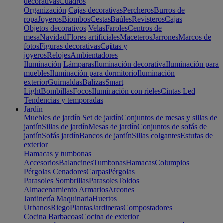
decorativas
Cuadros
Organización
Cajas decorativas
Percheros
Burros de
ropa
Joyeros
Biombos
Cestas
Baúles
Revisteros
Cajas
Objetos decorativos
Velas
Faroles
Centros de
mesa
Navidad
Flores artificiales
Maceteros
Jarrones
Marcos de
fotos
Figuras decorativas
Cajitas y
joyeros
Relojes
Ambientadores
Iluminación
Lámparas
Iluminación decorativa
Iluminación para
muebles
Iluminación para dormitorio
Iluminación
exterior
Guirnaldas
Balizas
Smart
Light
Bombillas
Focos
Iluminación con rieles
Cintas Led
Tendencias y temporadas
Jardín
Muebles de jardín
Set de jardín
Conjuntos de mesas y sillas de
jardín
Sillas de jardín
Mesas de jardín
Conjuntos de sofás de
jardín
Sofás jardín
Bancos de jardín
Sillas colgantes
Estufas de
exterior
Hamacas y tumbonas
Accesorios
Balancines
Tumbonas
Hamacas
Columpios
Pérgolas
Cenadores
Carpas
Pérgolas
Parasoles
Sombrillas
Parasoles
Toldos
Almacenamiento
Armarios
Arcones
Jardinería
Maquinaria
Huertos
Urbanos
Riego
Plantas
Jardineras
Compostadores
Cocina
Barbacoas
Cocina de exterior