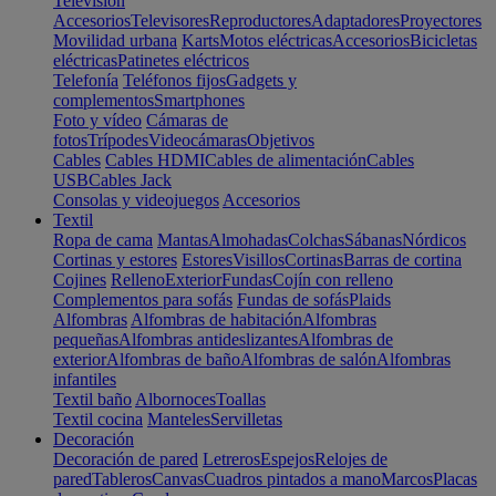
Televisión
Accesorios
Televisores
Reproductores
Adaptadores
Proyectores
Movilidad urbana
Karts
Motos eléctricas
Accesorios
Bicicletas
eléctricas
Patinetes eléctricos
Telefonía
Teléfonos fijos
Gadgets y
complementos
Smartphones
Foto y vídeo
Cámaras de
fotos
Trípodes
Videocámaras
Objetivos
Cables
Cables HDMI
Cables de alimentación
Cables
USB
Cables Jack
Consolas y videojuegos
Accesorios
Textil
Ropa de cama
Mantas
Almohadas
Colchas
Sábanas
Nórdicos
Cortinas y estores
Estores
Visillos
Cortinas
Barras de cortina
Cojines
Relleno
Exterior
Fundas
Cojín con relleno
Complementos para sofás
Fundas de sofás
Plaids
Alfombras
Alfombras de habitación
Alfombras
pequeñas
Alfombras antideslizantes
Alfombras de
exterior
Alfombras de baño
Alfombras de salón
Alfombras
infantiles
Textil baño
Albornoces
Toallas
Textil cocina
Manteles
Servilletas
Decoración
Decoración de pared
Letreros
Espejos
Relojes de
pared
Tableros
Canvas
Cuadros pintados a mano
Marcos
Placas