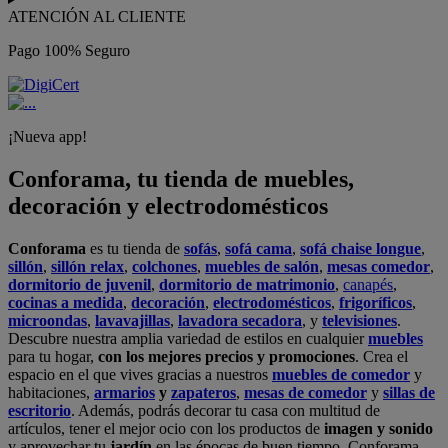
ATENCIÓN AL CLIENTE
Pago 100% Seguro
¡Nueva app!
Conforama, tu tienda de muebles,
decoración y electrodomésticos
Conforama
es tu tienda de
sofás
,
sofá cama
,
sofá chaise longue
,
sillón
,
sillón relax
,
colchones
,
muebles de salón
,
mesas comedor
,
dormitorio de juvenil
,
dormitorio de matrimonio
,
canapés
,
cocinas a medida
,
decoración
,
electrodomésticos
,
frigoríficos
,
microondas
,
lavavajillas
,
lavadora secadora
, y
televisiones
.
Descubre nuestra amplia variedad de estilos en cualquier
muebles
para tu hogar,
con los mejores precios y promociones
. Crea el
espacio en el que vives gracias a nuestros
muebles de comedor
y
habitaciones,
armarios
y
zapateros
,
mesas de comedor
y
sillas de
escritorio
. Además, podrás decorar tu casa con multitud de
artículos, tener el mejor ocio con los productos de
imagen y sonido
y aprovechar tu
jardín
en las épocas de buen tiempo. Conforama