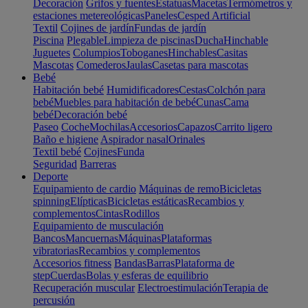
Decoración
Grifos y fuentes
Estatuas
Macetas
Termómetros y
estaciones metereológicas
Paneles
Cesped Artificial
Textil
Cojines de jardín
Fundas de jardín
Piscina
Plegable
Limpieza de piscinas
Ducha
Hinchable
Juguetes
Columpios
Toboganes
Hinchables
Casitas
Mascotas
Comederos
Jaulas
Casetas para mascotas
Bebé
Habitación bebé
Humidificadores
Cestas
Colchón para
bebé
Muebles para habitación de bebé
Cunas
Cama
bebé
Decoración bebé
Paseo
Coche
Mochilas
Accesorios
Capazos
Carrito ligero
Baño e higiene
Aspirador nasal
Orinales
Textil bebé
Cojines
Funda
Seguridad
Barreras
Deporte
Equipamiento de cardio
Máquinas de remo
Bicicletas
spinning
Elípticas
Bicicletas estáticas
Recambios y
complementos
Cintas
Rodillos
Equipamiento de musculación
Bancos
Mancuernas
Máquinas
Plataformas
vibratorias
Recambios y complementos
Accesorios fitness
Bandas
Barras
Plataforma de
step
Cuerdas
Bolas y esferas de equilibrio
Recuperación muscular
Electroestimulación
Terapia de
percusión