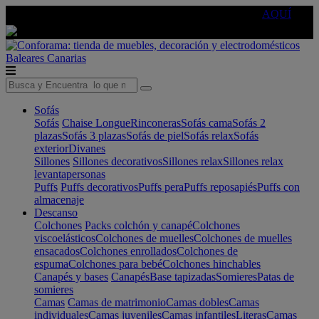
🔵Cambia tu electro con
-10% EXTRA
de descuento ☑️
AQUÍ
Baleares
Canarias
Sofás
Sofás
Chaise Longue
Rinconeras
Sofás cama
Sofás 2
plazas
Sofás 3 plazas
Sofás de piel
Sofás relax
Sofás
exterior
Divanes
Sillones
Sillones decorativos
Sillones relax
Sillones relax
levantapersonas
Puffs
Puffs decorativos
Puffs pera
Puffs reposapiés
Puffs con
almacenaje
Descanso
Colchones
Packs colchón y canapé
Colchones
viscoelásticos
Colchones de muelles
Colchones de muelles
ensacados
Colchones enrollados
Colchones de
espuma
Colchones para bebé
Colchones hinchables
Canapés y bases
Canapés
Base tapizadas
Somieres
Patas de
somieres
Camas
Camas de matrimonio
Camas dobles
Camas
individuales
Camas juveniles
Camas infantiles
Literas
Camas