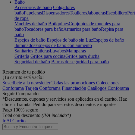
Baño
Accesorios de baño
Colgadores
baño
Papeleras
Dispensadores
Toalleros
Jaboneras
Escobillero
Port
de ropa
Muebles de baño
Botiquines
Conjuntos de muebles para
baño
Tocadores para baño
Armarios para baño
Repisa para
baño
Espejos de baño
Espejos de baño sin Luz
Espejos de baño
iluminados
Espejos de baño con aumento
Sanitarios
Bañeras
Lavabos
Mamparas
Grifería
Grifos para cocina
Grifos para ducha
Seguridad de baño
Barras de seguridad para baño
Resumen de tu pedido
¡Tu carrito está vacío!
Suscríbete a la newsletter
Todas las promociones
Colecciones
Conforama
Tarjeta Conforama
Financiación
Catálogos Conforama
Seguir Comprando
*Descuentos, cupones y servicios son aplicados en el carrito. Haz
clic en Tramitar Pedido para ver estos descuentos e importes
Pago 100% seguro
Total con descuento
(IVA incluido*)
Ir Al Carrito