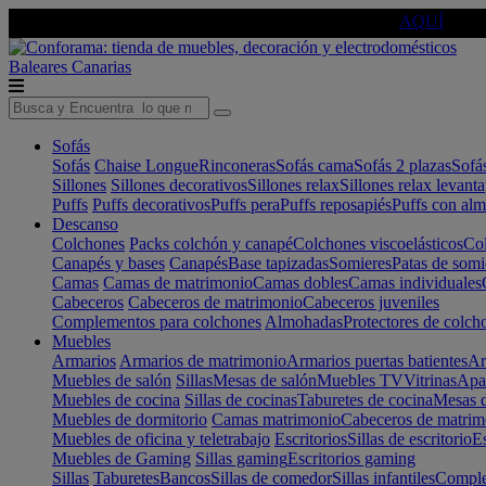
🔵Cambia tu electro con
-10% EXTRA
de descuento ☑️
AQUÍ
Baleares
Canarias
Sofás
Sofás
Chaise Longue
Rinconeras
Sofás cama
Sofás 2 plazas
Sofá
Sillones
Sillones decorativos
Sillones relax
Sillones relax levant
Puffs
Puffs decorativos
Puffs pera
Puffs reposapiés
Puffs con al
Descanso
Colchones
Packs colchón y canapé
Colchones viscoelásticos
Col
Canapés y bases
Canapés
Base tapizadas
Somieres
Patas de somi
Camas
Camas de matrimonio
Camas dobles
Camas individuales
Cabeceros
Cabeceros de matrimonio
Cabeceros juveniles
Complementos para colchones
Almohadas
Protectores de colch
Muebles
Armarios
Armarios de matrimonio
Armarios puertas batientes
Ar
Muebles de salón
Sillas
Mesas de salón
Muebles TV
Vitrinas
Apa
Muebles de cocina
Sillas de cocinas
Taburetes de cocina
Mesas d
Muebles de dormitorio
Camas matrimonio
Cabeceros de matrim
Muebles de oficina y teletrabajo
Escritorios
Sillas de escritorio
Es
Muebles de Gaming
Sillas gaming
Escritorios gaming
Sillas
Taburetes
Bancos
Sillas de comedor
Sillas infantiles
Complem