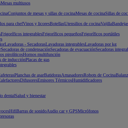
s
Mesas multiusos
cina
Conjuntos de mesas y sillas de cocina
Mesas de cocina
Sillas de coc
los para chef
Vinos y licores
Botellas
Utensilios de cocina
Vajilla
Bandeja
s
Frigoríficos integrables
Frigoríficos pequeños
Frigoríficos portátiles
es
ior
Lavadoras - Secadoras
Lavadoras integrables
Lavadoras por kg
r
Secadoras de condensación
Secadoras de evacuación
Secadoras integra
s pirolíticos
Hornos multifunción
s de inducción
Placas de gas
ntegrables
afeteras
Planchas de asar
Batidoras
Amasadores
Robots de Cocina
Balanz
alefactores
Difusores
Emisores Térmicos
Humidificadores
o dental
Salud y bienestar
voces
Hifi
Barras de sonido
Audio car y GPS
Micrófonos
presoras