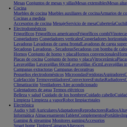
Mesas
Conjuntos de mesas y sillas
Mesas extensibles
Mesas alta
Cocina
Muebles de cocina
Muebles auxiliares de cocina
Armarios de co
Cocinas a medida
Accesorios de cocina
Menaje
Servicio de mesa
Cubertería
Cuchil
Electrodomésticos
Frigoríficos
Frigoríficos americanos
Frigoríficos combi
Vinoteca
Congeladores
Congeladores verticales
Congeladores horizontal
Lavadoras
Lavadoras de carga frontal
Lavadoras de carga super
Secadoras
Lavadoras - Secadoras
Secadoras con bomba de calo
Hornos
Conjunto de horno y placa
Hornos convencionales
Horno
Placas de cocina
Conjunto de horno y placa
Vitrocerámica
Placa
Lavavajillas
Lavavajillas 60cm
Lavavajillas 45cm
Lavavajillas i
Campanas extractoras
Campanas decorativas
Pequeños electrodomésticos
Microondas
Freidoras
Aspiradores
C
Calefacción
Termoventiladores
Convectores
Estufas
Radiadores
C
Climatización
Ventiladores
Aire acondicionado
Calentadores de agua
Termos eléctricos
Belleza y salud
Cuidado de los hombres
Cuidado cabello
Cuidad
Limpieza
Limpieza a vapor
Robot limpiacristales
Electrónica
Audio y hifi
Auriculares
Adaptadores
Reproductores
Radios
Alta
Informática
Almacenamiento
Tablets
Complementos
Portátiles
Im
Gaming & streaming
Monitores gaming
Accesorios
Smart home
Timbres
Cámaras
Altavoces