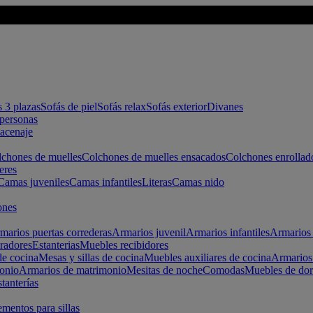
s 3 plazas
Sofás de piel
Sofás relax
Sofás exterior
Divanes
apersonas
macenaje
chones de muelles
Colchones de muelles ensacados
Colchones enrollad
eres
Camas juveniles
Camas infantiles
Literas
Camas nido
ones
marios puertas correderas
Armarios juvenil
Armarios infantiles
Armarios 
radores
Estanterias
Muebles recibidores
e cocina
Mesas y sillas de cocina
Muebles auxiliares de cocina
Armarios
onio
Armarios de matrimonio
Mesitas de noche
Comodas
Muebles de dor
tanterías
entos para sillas