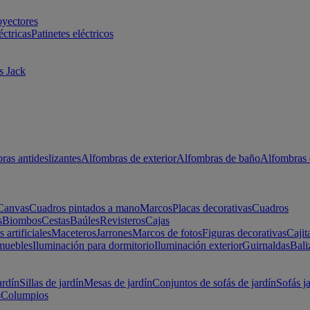
oyectores
éctricas
Patinetes eléctricos
s Jack
ras antideslizantes
Alfombras de exterior
Alfombras de baño
Alfombras 
Canvas
Cuadros pintados a mano
Marcos
Placas decorativas
Cuadros
s
Biombos
Cestas
Baúles
Revisteros
Cajas
s artificiales
Maceteros
Jarrones
Marcos de fotos
Figuras decorativas
Cajit
muebles
Iluminación para dormitorio
Iluminación exterior
Guirnaldas
Bali
ardín
Sillas de jardín
Mesas de jardín
Conjuntos de sofás de jardín
Sofás j
s
Columpios