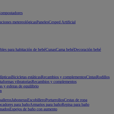
ompostadores
aciones metereológicas
Paneles
Cesped Artificial
les para habitación de bebé
Cunas
Cama bebé
Decoración bebé
lípticas
Bicicletas estáticas
Recambios y complementos
Cintas
Rodillos
taformas vibratorias
Recambios y complementos
s y esferas de equilibrio
ón
alleros
Jaboneras
Escobillero
Portarrollos
Cestas de ropa
cadores para baño
Armarios para baño
Repisa para baño
inados
Espejos de baño con aumento