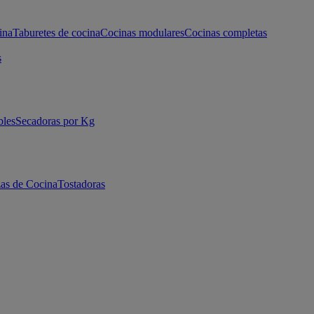
ina
Taburetes de cocina
Cocinas modulares
Cocinas completas
s
bles
Secadoras por Kg
as de Cocina
Tostadoras