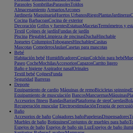
Parasoles
Sombrillas
Parasoles
Toldos
Almacenamiento
Armarios
Arcones
Jardinería
Maquinaria
Huertos Urbanos
Riego
Plantas
Jardineras
C
Cocina
Barbacoas
Cocina de exterior
Decoración
Grifos y fuentes
Estatuas
Macetas
Termómetros y est
Textil
Cojines de jardín
Fundas de jardín
Piscina
Plegable
Limpieza de piscinas
Ducha
Hinchable
Juguetes
Columpios
Toboganes
Hinchables
Casitas
Mascotas
Comederos
Jaulas
Casetas para mascotas
Bebé
Habitación bebé
Humidificadores
Cestas
Colchón para bebé
Mueb
Paseo
Coche
Mochilas
Accesorios
Capazos
Carrito ligero
Baño e higiene
Aspirador nasal
Orinales
Textil bebé
Cojines
Funda
Seguridad
Barreras
Deporte
Equipamiento de cardio
Máquinas de remo
Bicicletas spinning
E
Equipamiento de musculación
Bancos
Mancuernas
Máquinas
Pla
Accesorios fitness
Bandas
Barras
Plataforma de step
Cuerdas
Bola
Recuperación muscular
Electroestimulación
Terapia de percusi
Baño
Accesorios de baño
Colgadores baño
Papeleras
Dispensadores
To
Muebles de baño
Botiquines
Conjuntos de muebles para baño
To
Espejos de baño
Espejos de baño sin Luz
Espejos de baño ilum
Sanitarios
Bañeras
Lavabos
Mamparas