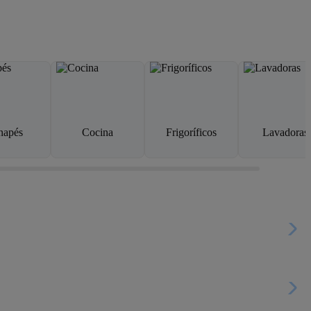
napés
Cocina
Frigoríficos
Lavadoras