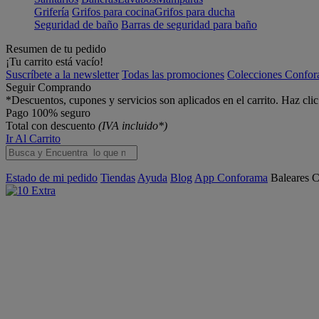
Grifería
Grifos para cocina
Grifos para ducha
Seguridad de baño
Barras de seguridad para baño
Resumen de tu pedido
¡Tu carrito está vacío!
Suscríbete a la newsletter
Todas las promociones
Colecciones Confo
Seguir Comprando
*Descuentos, cupones y servicios son aplicados en el carrito. Haz cli
Pago 100% seguro
Total con descuento
(IVA incluido*)
Ir Al Carrito
Estado de mi pedido
Tiendas
Ayuda
Blog
App Conforama
Baleares
C