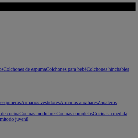
os
Colchones de espuma
Colchones para bebé
Colchones hinchables
esquineros
Armarios vestidores
Armarios auxiliares
Zapateros
 de cocina
Cocinas modulares
Cocinas completas
Cocinas a medida
mitorio juvenil