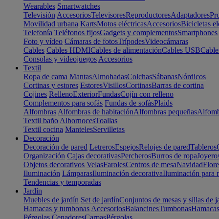
Wearables
Smartwatches
Televisión
Accesorios
Televisores
Reproductores
Adaptadores
Pr
Movilidad urbana
Karts
Motos eléctricas
Accesorios
Bicicletas el
Telefonía
Teléfonos fijos
Gadgets y complementos
Smartphones
Foto y vídeo
Cámaras de fotos
Trípodes
Videocámaras
Cables
Cables HDMI
Cables de alimentación
Cables USB
Cable
Consolas y videojuegos
Accesorios
Textil
Ropa de cama
Mantas
Almohadas
Colchas
Sábanas
Nórdicos
Cortinas y estores
Estores
Visillos
Cortinas
Barras de cortina
Cojines
Relleno
Exterior
Fundas
Cojín con relleno
Complementos para sofás
Fundas de sofás
Plaids
Alfombras
Alfombras de habitación
Alfombras pequeñas
Alfomb
Textil baño
Albornoces
Toallas
Textil cocina
Manteles
Servilletas
Decoración
Decoración de pared
Letreros
Espejos
Relojes de pared
Tableros
Organización
Cajas decorativas
Percheros
Burros de ropa
Joyero
Objetos decorativos
Velas
Faroles
Centros de mesa
Navidad
Flore
Iluminación
Lámparas
Iluminación decorativa
Iluminación para 
Tendencias y temporadas
Jardín
Muebles de jardín
Set de jardín
Conjuntos de mesas y sillas de j
Hamacas y tumbonas
Accesorios
Balancines
Tumbonas
Hamaca
Pérgolas
Cenadores
Carpas
Pérgolas