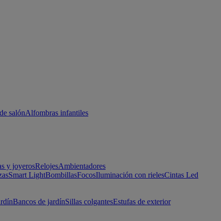
de salón
Alfombras infantiles
as y joyeros
Relojes
Ambientadores
zas
Smart Light
Bombillas
Focos
Iluminación con rieles
Cintas Led
ardín
Bancos de jardín
Sillas colgantes
Estufas de exterior