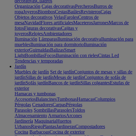
decorativas
Cuadros
Organización
Cajas decorativas
Percheros
Burros de
ropa
Joyeros
Biombos
Cestas
Baúles
Revisteros
Cajas
Objetos decorativos
Velas
Faroles
Centros de
mesa
Navidad
Flores artificiales
Maceteros
Jarrones
Marcos de
fotos
Figuras decorativas
Cajitas y
joyeros
Relojes
Ambientadores
Iluminación
Lámparas
Iluminación decorativa
Iluminación para
muebles
Iluminación para dormitorio
Iluminación
exterior
Guirnaldas
Balizas
Smart
Light
Bombillas
Focos
Iluminación con rieles
Cintas Led
Tendencias y temporadas
Jardín
Muebles de jardín
Set de jardín
Conjuntos de mesas y sillas de
jardín
Sillas de jardín
Mesas de jardín
Conjuntos de sofás de
jardín
Sofás jardín
Bancos de jardín
Sillas colgantes
Estufas de
exterior
Hamacas y tumbonas
Accesorios
Balancines
Tumbonas
Hamacas
Columpios
Pérgolas
Cenadores
Carpas
Pérgolas
Parasoles
Sombrillas
Parasoles
Toldos
Almacenamiento
Armarios
Arcones
Jardinería
Maquinaria
Huertos
Urbanos
Riego
Plantas
Jardineras
Compostadores
Cocina
Barbacoas
Cocina de exterior