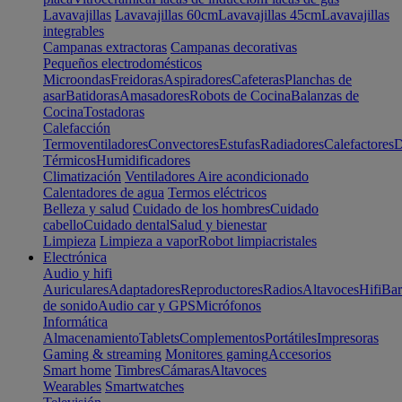
Lavavajillas
Lavavajillas 60cm
Lavavajillas 45cm
Lavavajillas
integrables
Campanas extractoras
Campanas decorativas
Pequeños electrodomésticos
Microondas
Freidoras
Aspiradores
Cafeteras
Planchas de
asar
Batidoras
Amasadores
Robots de Cocina
Balanzas de
Cocina
Tostadoras
Calefacción
Termoventiladores
Convectores
Estufas
Radiadores
Calefactores
D
Térmicos
Humidificadores
Climatización
Ventiladores
Aire acondicionado
Calentadores de agua
Termos eléctricos
Belleza y salud
Cuidado de los hombres
Cuidado
cabello
Cuidado dental
Salud y bienestar
Limpieza
Limpieza a vapor
Robot limpiacristales
Electrónica
Audio y hifi
Auriculares
Adaptadores
Reproductores
Radios
Altavoces
Hifi
Bar
de sonido
Audio car y GPS
Micrófonos
Informática
Almacenamiento
Tablets
Complementos
Portátiles
Impresoras
Gaming & streaming
Monitores gaming
Accesorios
Smart home
Timbres
Cámaras
Altavoces
Wearables
Smartwatches