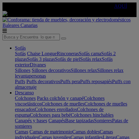
🔵Cambia tu electro con
-10% EXTRA
de descuento ☑️
AQUÍ
Baleares
Canarias
Sofás
Sofás
Chaise Longue
Rinconeras
Sofás cama
Sofás 2
plazas
Sofás 3 plazas
Sofás de piel
Sofás relax
Sofás
exterior
Divanes
Sillones
Sillones decorativos
Sillones relax
Sillones relax
levantapersonas
Puffs
Puffs decorativos
Puffs pera
Puffs reposapiés
Puffs con
almacenaje
Descanso
Colchones
Packs colchón y canapé
Colchones
viscoelásticos
Colchones de muelles
Colchones de muelles
ensacados
Colchones enrollados
Colchones de
espuma
Colchones para bebé
Colchones hinchables
Canapés y bases
Canapés
Base tapizadas
Somieres
Patas de
somieres
Camas
Camas de matrimonio
Camas dobles
Camas
individuales
Camas juveniles
Camas infantiles
Literas
Camas