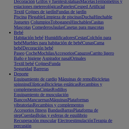
Decoración
Grifos y fuentes
Estatuas
Macetas
Termómetros y
estaciones metereológicas
Paneles
Cesped Artificial
Textil
Cojines de jardín
Fundas de jardín
Piscina
Plegable
Limpieza de piscinas
Ducha
Hinchable
Juguetes
Columpios
Toboganes
Hinchables
Casitas
Mascotas
Comederos
Jaulas
Casetas para mascotas
Bebé
Habitación bebé
Humidificadores
Cestas
Colchón para
bebé
Muebles para habitación de bebé
Cunas
Cama
bebé
Decoración bebé
Paseo
Coche
Mochilas
Accesorios
Capazos
Carrito ligero
Baño e higiene
Aspirador nasal
Orinales
Textil bebé
Cojines
Funda
Seguridad
Barreras
Deporte
Equipamiento de cardio
Máquinas de remo
Bicicletas
spinning
Elípticas
Bicicletas estáticas
Recambios y
complementos
Cintas
Rodillos
Equipamiento de musculación
Bancos
Mancuernas
Máquinas
Plataformas
vibratorias
Recambios y complementos
Accesorios fitness
Bandas
Barras
Plataforma de
step
Cuerdas
Bolas y esferas de equilibrio
Recuperación muscular
Electroestimulación
Terapia de
percusión