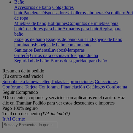
Baño
Accesorios de baño
Colgadores
baño
Papeleras
Dispensadores
Toalleros
Jaboneras
Escobillero
Port
de ropa
Muebles de baño
Botiquines
Conjuntos de muebles para
baño
Tocadores para baño
Armarios para baño
Repisa para
baño
Espejos de baño
Espejos de baño sin Luz
Espejos de baño
iluminados
Espejos de baño con aumento
Sanitarios
Bañeras
Lavabos
Mamparas
Grifería
Grifos para cocina
Grifos para ducha
Seguridad de baño
Barras de seguridad para baño
Resumen de tu pedido
¡Tu carrito está vacío!
Suscríbete a la newsletter
Todas las promociones
Colecciones
Conforama
Tarjeta Conforama
Financiación
Catálogos Conforama
Seguir Comprando
*Descuentos, cupones y servicios son aplicados en el carrito. Haz
clic en Tramitar Pedido para ver estos descuentos e importes
Pago 100% seguro
Total con descuento
(IVA incluido*)
Ir Al Carrito