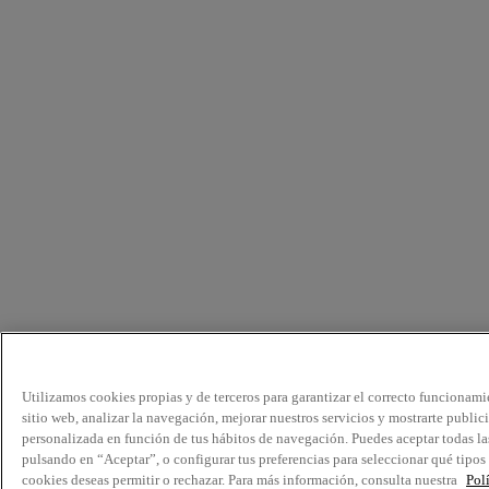
Utilizamos cookies propias y de terceros para garantizar el correcto funcionami
sitio web, analizar la navegación, mejorar nuestros servicios y mostrarte public
personalizada en función de tus hábitos de navegación. Puedes aceptar todas la
pulsando en “Aceptar”, o configurar tus preferencias para seleccionar qué tipos
cookies deseas permitir o rechazar. Para más información, consulta nuestra
Pol