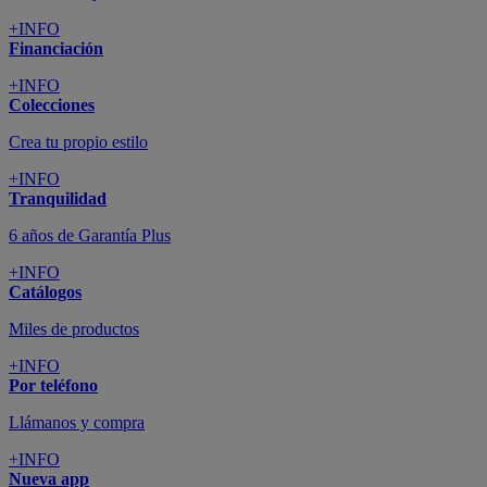
+INFO
Financiación
+INFO
Colecciones
Crea tu propio estilo
+INFO
Tranquilidad
6 años de Garantía Plus
+INFO
Catálogos
Miles de productos
+INFO
Por teléfono
Llámanos y compra
+INFO
Nueva app