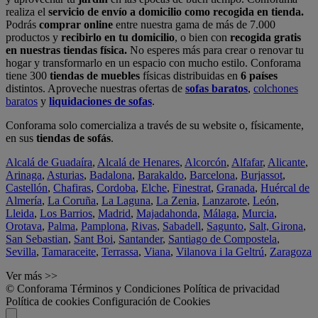
realiza el
servicio de envío a domicilio como recogida en tienda.
Podrás
comprar online
entre nuestra gama de más de 7.000
productos y
recibirlo en tu domicilio
, o bien con
recogida gratis
en nuestras tiendas física.
No esperes más para crear o renovar tu
hogar y transformarlo en un espacio con mucho estilo. Conforama
tiene 300
tiendas de muebles
físicas distribuidas en
6 países
distintos. Aproveche nuestras ofertas de
sofas baratos
,
colchones
baratos
y
liquidaciones de sofas
.
Conforama solo comercializa a través de su website o, físicamente,
en sus
tiendas de sofás
.
Alcalá de Guadaíra
,
Alcalá de Henares
,
Alcorcón
,
Alfafar
,
Alicante
,
Arinaga
,
Asturias
,
Badalona
,
Barakaldo
,
Barcelona
,
Burjassot
,
Castellón
,
Chafiras
,
Cordoba
,
Elche
,
Finestrat
,
Granada
,
Huércal de
Almería
,
La Coruña
,
La Laguna
,
La Zenia
,
Lanzarote
,
León
,
Lleida
,
Los Barrios
,
Madrid
,
Majadahonda
,
Málaga
,
Murcia
,
Orotava
,
Palma
,
Pamplona
,
Rivas
,
Sabadell
,
Sagunto
,
Salt, Girona
,
San Sebastian
,
Sant Boi
,
Santander
,
Santiago de Compostela
,
Sevilla
,
Tamaraceite
,
Terrassa
,
Viana
,
Vilanova i la Geltrú
,
Zaragoza
Ver más >>
© Conforama
Términos y Condiciones
Política de privacidad
Política de cookies
Configuración de Cookies