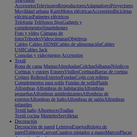
Televisión
Accesorios
Televisores
Reproductores
Adaptadores
Proyectores
Movilidad urbana
Karts
Motos eléctricas
Accesorios
Bicicletas
eléctricas
Patinetes eléctricos
Telefonía
Teléfonos fijos
Gadgets y
complementos
Smartphones
Foto y vídeo
Cámaras de
fotos
Trípodes
Videocámaras
Objetivos
Cables
Cables HDMI
Cables de alimentación
Cables
USB
Cables Jack
Consolas y videojuegos
Accesorios
Textil
Ropa de cama
Mantas
Almohadas
Colchas
Sábanas
Nórdicos
Cortinas y estores
Estores
Visillos
Cortinas
Barras de cortina
Cojines
Relleno
Exterior
Fundas
Cojín con relleno
Complementos para sofás
Fundas de sofás
Plaids
Alfombras
Alfombras de habitación
Alfombras
pequeñas
Alfombras antideslizantes
Alfombras de
exterior
Alfombras de baño
Alfombras de salón
Alfombras
infantiles
Textil baño
Albornoces
Toallas
Textil cocina
Manteles
Servilletas
Decoración
Decoración de pared
Letreros
Espejos
Relojes de
pared
Tableros
Canvas
Cuadros pintados a mano
Marcos
Placas