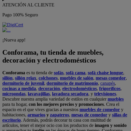
ATENCIÓN AL CLIENTE
Pago 100% Seguro
¡Nueva app!
Conforama, tu tienda de muebles,
decoración y electrodomésticos
Conforama
es tu tienda de
sofás
,
sofá cama
,
sofá chaise longue
,
sillón
,
sillón relax
,
colchones
,
muebles de salón
,
mesas comedor
,
dormitorio de juvenil
,
dormitorio de matrimonio
,
canapés
,
cocinas a medida
,
decoración
,
electrodomésticos
,
frigoríficos
,
microondas
,
lavavajillas
,
lavadora secadora
, y
televisiones
.
Descubre nuestra amplia variedad de estilos en cualquier
muebles
para tu hogar,
con los mejores precios y promociones
. Crea el
espacio en el que vives gracias a nuestros
muebles de comedor
y
habitaciones,
armarios
y
zapateros
,
mesas de comedor
y
sillas de
escritorio
. Además, podrás decorar tu casa con multitud de
artículos, tener el mejor ocio con los productos de
imagen y sonido
y aprovechar tu
jardín
en las épocas de buen tiempo. Conforama