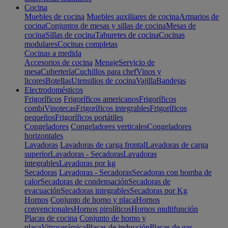
Cocina
Muebles de cocina
Muebles auxiliares de cocina
Armarios de
cocina
Conjuntos de mesas y sillas de cocina
Mesas de
cocina
Sillas de cocina
Taburetes de cocina
Cocinas
modulares
Cocinas completas
Cocinas a medida
Accesorios de cocina
Menaje
Servicio de
mesa
Cubertería
Cuchillos para chef
Vinos y
licores
Botellas
Utensilios de cocina
Vajilla
Bandejas
Electrodomésticos
Frigoríficos
Frigoríficos americanos
Frigoríficos
combi
Vinotecas
Frigoríficos integrables
Frigoríficos
pequeños
Frigoríficos portátiles
Congeladores
Congeladores verticales
Congeladores
horizontales
Lavadoras
Lavadoras de carga frontal
Lavadoras de carga
superior
Lavadoras - Secadoras
Lavadoras
integrables
Lavadoras por kg
Secadoras
Lavadoras - Secadoras
Secadoras con bomba de
calor
Secadoras de condensación
Secadoras de
evacuación
Secadoras integrables
Secadoras por Kg
Hornos
Conjunto de horno y placa
Hornos
convencionales
Hornos pirolíticos
Hornos multifunción
Placas de cocina
Conjunto de horno y
placa
Vitrocerámica
Placas de inducción
Placas de gas