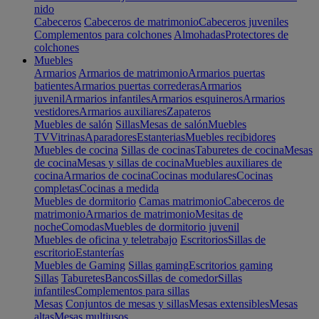
nido
Cabeceros
Cabeceros de matrimonio
Cabeceros juveniles
Complementos para colchones
Almohadas
Protectores de
colchones
Muebles
Armarios
Armarios de matrimonio
Armarios puertas
batientes
Armarios puertas correderas
Armarios
juvenil
Armarios infantiles
Armarios esquineros
Armarios
vestidores
Armarios auxiliares
Zapateros
Muebles de salón
Sillas
Mesas de salón
Muebles
TV
Vitrinas
Aparadores
Estanterias
Muebles recibidores
Muebles de cocina
Sillas de cocinas
Taburetes de cocina
Mesas
de cocina
Mesas y sillas de cocina
Muebles auxiliares de
cocina
Armarios de cocina
Cocinas modulares
Cocinas
completas
Cocinas a medida
Muebles de dormitorio
Camas matrimonio
Cabeceros de
matrimonio
Armarios de matrimonio
Mesitas de
noche
Comodas
Muebles de dormitorio juvenil
Muebles de oficina y teletrabajo
Escritorios
Sillas de
escritorio
Estanterías
Muebles de Gaming
Sillas gaming
Escritorios gaming
Sillas
Taburetes
Bancos
Sillas de comedor
Sillas
infantiles
Complementos para sillas
Mesas
Conjuntos de mesas y sillas
Mesas extensibles
Mesas
altas
Mesas multiusos