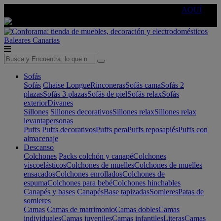
🔵Cambia tu electro con
-10% EXTRA
de descuento ☑️
AQUÍ
Baleares
Canarias
Sofás
Sofás
Chaise Longue
Rinconeras
Sofás cama
Sofás 2
plazas
Sofás 3 plazas
Sofás de piel
Sofás relax
Sofás
exterior
Divanes
Sillones
Sillones decorativos
Sillones relax
Sillones relax
levantapersonas
Puffs
Puffs decorativos
Puffs pera
Puffs reposapiés
Puffs con
almacenaje
Descanso
Colchones
Packs colchón y canapé
Colchones
viscoelásticos
Colchones de muelles
Colchones de muelles
ensacados
Colchones enrollados
Colchones de
espuma
Colchones para bebé
Colchones hinchables
Canapés y bases
Canapés
Base tapizadas
Somieres
Patas de
somieres
Camas
Camas de matrimonio
Camas dobles
Camas
individuales
Camas juveniles
Camas infantiles
Literas
Camas