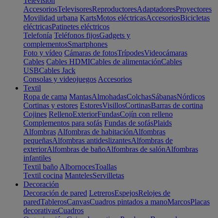
Televisión
Accesorios
Televisores
Reproductores
Adaptadores
Proyectores
Movilidad urbana
Karts
Motos eléctricas
Accesorios
Bicicletas
eléctricas
Patinetes eléctricos
Telefonía
Teléfonos fijos
Gadgets y
complementos
Smartphones
Foto y vídeo
Cámaras de fotos
Trípodes
Videocámaras
Cables
Cables HDMI
Cables de alimentación
Cables
USB
Cables Jack
Consolas y videojuegos
Accesorios
Textil
Ropa de cama
Mantas
Almohadas
Colchas
Sábanas
Nórdicos
Cortinas y estores
Estores
Visillos
Cortinas
Barras de cortina
Cojines
Relleno
Exterior
Fundas
Cojín con relleno
Complementos para sofás
Fundas de sofás
Plaids
Alfombras
Alfombras de habitación
Alfombras
pequeñas
Alfombras antideslizantes
Alfombras de
exterior
Alfombras de baño
Alfombras de salón
Alfombras
infantiles
Textil baño
Albornoces
Toallas
Textil cocina
Manteles
Servilletas
Decoración
Decoración de pared
Letreros
Espejos
Relojes de
pared
Tableros
Canvas
Cuadros pintados a mano
Marcos
Placas
decorativas
Cuadros