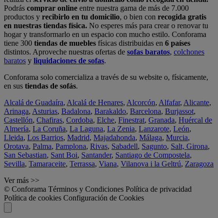
Podrás
comprar online
entre nuestra gama de más de 7.000
productos y
recibirlo en tu domicilio
, o bien con
recogida gratis
en nuestras tiendas física.
No esperes más para crear o renovar tu
hogar y transformarlo en un espacio con mucho estilo. Conforama
tiene 300
tiendas de muebles
físicas distribuidas en
6 países
distintos. Aproveche nuestras ofertas de
sofas baratos
,
colchones
baratos
y
liquidaciones de sofas
.
Conforama solo comercializa a través de su website o, físicamente,
en sus
tiendas de sofás
.
Alcalá de Guadaíra
,
Alcalá de Henares
,
Alcorcón
,
Alfafar
,
Alicante
,
Arinaga
,
Asturias
,
Badalona
,
Barakaldo
,
Barcelona
,
Burjassot
,
Castellón
,
Chafiras
,
Cordoba
,
Elche
,
Finestrat
,
Granada
,
Huércal de
Almería
,
La Coruña
,
La Laguna
,
La Zenia
,
Lanzarote
,
León
,
Lleida
,
Los Barrios
,
Madrid
,
Majadahonda
,
Málaga
,
Murcia
,
Orotava
,
Palma
,
Pamplona
,
Rivas
,
Sabadell
,
Sagunto
,
Salt, Girona
,
San Sebastian
,
Sant Boi
,
Santander
,
Santiago de Compostela
,
Sevilla
,
Tamaraceite
,
Terrassa
,
Viana
,
Vilanova i la Geltrú
,
Zaragoza
Ver más >>
© Conforama
Términos y Condiciones
Política de privacidad
Política de cookies
Configuración de Cookies