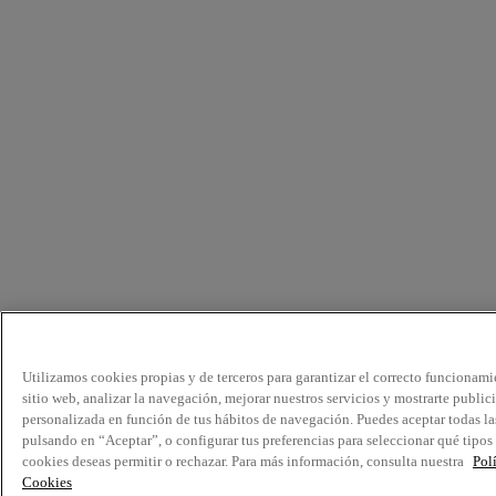
Utilizamos cookies propias y de terceros para garantizar el correcto funcionami
sitio web, analizar la navegación, mejorar nuestros servicios y mostrarte public
personalizada en función de tus hábitos de navegación. Puedes aceptar todas la
pulsando en “Aceptar”, o configurar tus preferencias para seleccionar qué tipos
cookies deseas permitir o rechazar. Para más información, consulta nuestra
Pol
Cookies