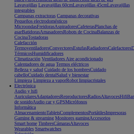
Lavavajillas
Lavavajillas 60cm
Lavavajillas 45cm
Lavavajillas
integrables
Campanas extractoras
Campanas decorativas
Pequeños electrodomésticos
Microondas
Freidoras
Aspiradores
Cafeteras
Planchas de
asar
Batidoras
Amasadores
Robots de Cocina
Balanzas de
Cocina
Tostadoras
Calefacción
Termoventiladores
Convectores
Estufas
Radiadores
Calefactores
D
Térmicos
Humidificadores
Climatización
Ventiladores
Aire acondicionado
Calentadores de agua
Termos eléctricos
Belleza y salud
Cuidado de los hombres
Cuidado
cabello
Cuidado dental
Salud y bienestar
Limpieza
Limpieza a vapor
Robot limpiacristales
Electrónica
Audio y hifi
Auriculares
Adaptadores
Reproductores
Radios
Altavoces
Hifi
Bar
de sonido
Audio car y GPS
Micrófonos
Informática
Almacenamiento
Tablets
Complementos
Portátiles
Impresoras
Gaming & streaming
Monitores gaming
Accesorios
Smart home
Timbres
Cámaras
Altavoces
Wearables
Smartwatches