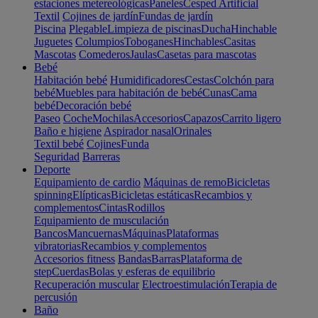
estaciones metereológicas
Paneles
Cesped Artificial
Textil
Cojines de jardín
Fundas de jardín
Piscina
Plegable
Limpieza de piscinas
Ducha
Hinchable
Juguetes
Columpios
Toboganes
Hinchables
Casitas
Mascotas
Comederos
Jaulas
Casetas para mascotas
Bebé
Habitación bebé
Humidificadores
Cestas
Colchón para
bebé
Muebles para habitación de bebé
Cunas
Cama
bebé
Decoración bebé
Paseo
Coche
Mochilas
Accesorios
Capazos
Carrito ligero
Baño e higiene
Aspirador nasal
Orinales
Textil bebé
Cojines
Funda
Seguridad
Barreras
Deporte
Equipamiento de cardio
Máquinas de remo
Bicicletas
spinning
Elípticas
Bicicletas estáticas
Recambios y
complementos
Cintas
Rodillos
Equipamiento de musculación
Bancos
Mancuernas
Máquinas
Plataformas
vibratorias
Recambios y complementos
Accesorios fitness
Bandas
Barras
Plataforma de
step
Cuerdas
Bolas y esferas de equilibrio
Recuperación muscular
Electroestimulación
Terapia de
percusión
Baño