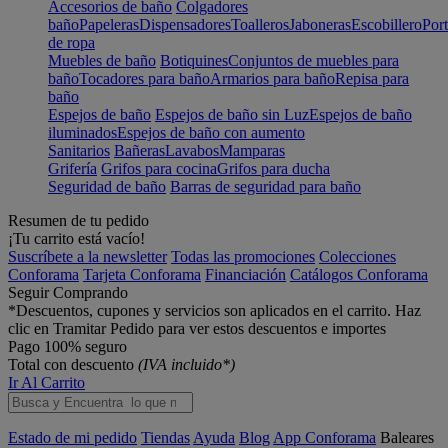
Accesorios de baño
Colgadores
baño
Papeleras
Dispensadores
Toalleros
Jaboneras
Escobillero
Port
de ropa
Muebles de baño
Botiquines
Conjuntos de muebles para
baño
Tocadores para baño
Armarios para baño
Repisa para
baño
Espejos de baño
Espejos de baño sin Luz
Espejos de baño
iluminados
Espejos de baño con aumento
Sanitarios
Bañeras
Lavabos
Mamparas
Grifería
Grifos para cocina
Grifos para ducha
Seguridad de baño
Barras de seguridad para baño
Resumen de tu pedido
¡Tu carrito está vacío!
Suscríbete a la newsletter
Todas las promociones
Colecciones
Conforama
Tarjeta Conforama
Financiación
Catálogos Conforama
Seguir Comprando
*Descuentos, cupones y servicios son aplicados en el carrito. Haz
clic en Tramitar Pedido para ver estos descuentos e importes
Pago 100% seguro
Total con descuento
(IVA incluido*)
Ir Al Carrito
Estado de mi pedido
Tiendas
Ayuda
Blog
App Conforama
Baleares