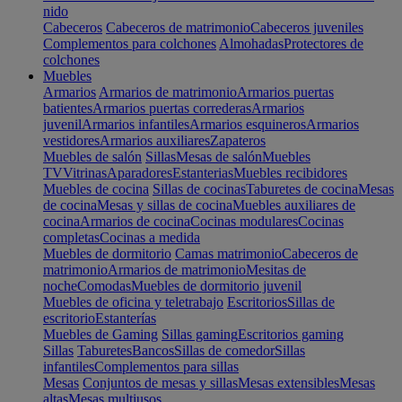
nido
Cabeceros
Cabeceros de matrimonio
Cabeceros juveniles
Complementos para colchones
Almohadas
Protectores de
colchones
Muebles
Armarios
Armarios de matrimonio
Armarios puertas
batientes
Armarios puertas correderas
Armarios
juvenil
Armarios infantiles
Armarios esquineros
Armarios
vestidores
Armarios auxiliares
Zapateros
Muebles de salón
Sillas
Mesas de salón
Muebles
TV
Vitrinas
Aparadores
Estanterias
Muebles recibidores
Muebles de cocina
Sillas de cocinas
Taburetes de cocina
Mesas
de cocina
Mesas y sillas de cocina
Muebles auxiliares de
cocina
Armarios de cocina
Cocinas modulares
Cocinas
completas
Cocinas a medida
Muebles de dormitorio
Camas matrimonio
Cabeceros de
matrimonio
Armarios de matrimonio
Mesitas de
noche
Comodas
Muebles de dormitorio juvenil
Muebles de oficina y teletrabajo
Escritorios
Sillas de
escritorio
Estanterías
Muebles de Gaming
Sillas gaming
Escritorios gaming
Sillas
Taburetes
Bancos
Sillas de comedor
Sillas
infantiles
Complementos para sillas
Mesas
Conjuntos de mesas y sillas
Mesas extensibles
Mesas
altas
Mesas multiusos