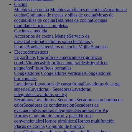
Cocina
Muebles de cocina
Muebles auxiliares de cocina
Armarios de
cocina
Conjuntos de mesas y sillas de cocina
Mesas de
cocina
Sillas de cocina
Taburetes de cocina
Cocinas
modulares
Cocinas completas
Cocinas a medida
Accesorios de cocina
Menaje
Servicio de
mesa
Cubertería
Cuchillos para chef
Vinos y
licores
Botellas
Utensilios de cocina
Vajilla
Bandejas
Electrodomésticos
Frigoríficos
Frigoríficos americanos
Frigoríficos
combi
Vinotecas
Frigoríficos integrables
Frigoríficos
pequeños
Frigoríficos portátiles
Congeladores
Congeladores verticales
Congeladores
horizontales
Lavadoras
Lavadoras de carga frontal
Lavadoras de carga
superior
Lavadoras - Secadoras
Lavadoras
integrables
Lavadoras por kg
Secadoras
Lavadoras - Secadoras
Secadoras con bomba de
calor
Secadoras de condensación
Secadoras de
evacuación
Secadoras integrables
Secadoras por Kg
Hornos
Conjunto de horno y placa
Hornos
convencionales
Hornos pirolíticos
Hornos multifunción
Placas de cocina
Conjunto de horno y
placa
Vitrocerámica
Placas de inducción
Placas de gas