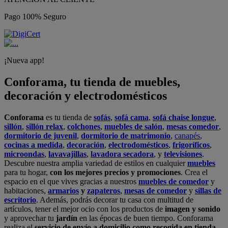
Pago 100% Seguro
¡Nueva app!
Conforama, tu tienda de muebles,
decoración y electrodomésticos
Conforama
es tu tienda de
sofás
,
sofá cama
,
sofá chaise longue
,
sillón
,
sillón relax
,
colchones
,
muebles de salón
,
mesas comedor
,
dormitorio de juvenil
,
dormitorio de matrimonio
,
canapés
,
cocinas a medida
,
decoración
,
electrodomésticos
,
frigoríficos
,
microondas
,
lavavajillas
,
lavadora secadora
, y
televisiones
.
Descubre nuestra amplia variedad de estilos en cualquier
muebles
para tu hogar,
con los mejores precios y promociones
. Crea el
espacio en el que vives gracias a nuestros
muebles de comedor
y
habitaciones,
armarios
y
zapateros
,
mesas de comedor
y
sillas de
escritorio
. Además, podrás decorar tu casa con multitud de
artículos, tener el mejor ocio con los productos de
imagen y sonido
y aprovechar tu
jardín
en las épocas de buen tiempo. Conforama
realiza el
servicio de envío a domicilio como recogida en tienda.