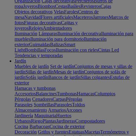
Organización
Cajas decorativas
Percheros
Burros de
ropa
Joyeros
Biombos
Cestas
Baúles
Revisteros
Cajas
Objetos decorativos
Velas
Faroles
Centros de
mesa
Navidad
Flores artificiales
Maceteros
Jarrones
Marcos de
fotos
Figuras decorativas
Cajitas y
joyeros
Relojes
Ambientadores
Iluminación
Lámparas
Iluminación decorativa
Iluminación para
muebles
Iluminación para dormitorio
Iluminación
exterior
Guirnaldas
Balizas
Smart
Light
Bombillas
Focos
Iluminación con rieles
Cintas Led
Tendencias y temporadas
Jardín
Muebles de jardín
Set de jardín
Conjuntos de mesas y sillas de
jardín
Sillas de jardín
Mesas de jardín
Conjuntos de sofás de
jardín
Sofás jardín
Bancos de jardín
Sillas colgantes
Estufas de
exterior
Hamacas y tumbonas
Accesorios
Balancines
Tumbonas
Hamacas
Columpios
Pérgolas
Cenadores
Carpas
Pérgolas
Parasoles
Sombrillas
Parasoles
Toldos
Almacenamiento
Armarios
Arcones
Jardinería
Maquinaria
Huertos
Urbanos
Riego
Plantas
Jardineras
Compostadores
Cocina
Barbacoas
Cocina de exterior
Decoración
Grifos y fuentes
Estatuas
Macetas
Termómetros y