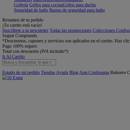
Grifería
Grifos para cocina
Grifos para ducha
Seguridad de baño
Barras de seguridad para baño
Resumen de tu pedido
¡Tu carrito está vacío!
Suscríbete a la newsletter
Todas las promociones
Colecciones Confo
Seguir Comprando
*Descuentos, cupones y servicios son aplicados en el carrito. Haz cli
Pago 100% seguro
Total con descuento
(IVA incluido*)
Ir Al Carrito
Estado de mi pedido
Tiendas
Ayuda
Blog
App Conforama
Baleares
C