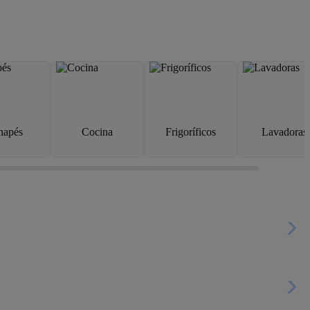
napés
Cocina
Frigoríficos
Lavadoras