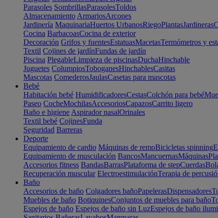
Parasoles
Sombrillas
Parasoles
Toldos
Almacenamiento
Armarios
Arcones
Jardinería
Maquinaria
Huertos Urbanos
Riego
Plantas
Jardineras
C
Cocina
Barbacoas
Cocina de exterior
Decoración
Grifos y fuentes
Estatuas
Macetas
Termómetros y est
Textil
Cojines de jardín
Fundas de jardín
Piscina
Plegable
Limpieza de piscinas
Ducha
Hinchable
Juguetes
Columpios
Toboganes
Hinchables
Casitas
Mascotas
Comederos
Jaulas
Casetas para mascotas
Bebé
Habitación bebé
Humidificadores
Cestas
Colchón para bebé
Mueb
Paseo
Coche
Mochilas
Accesorios
Capazos
Carrito ligero
Baño e higiene
Aspirador nasal
Orinales
Textil bebé
Cojines
Funda
Seguridad
Barreras
Deporte
Equipamiento de cardio
Máquinas de remo
Bicicletas spinning
E
Equipamiento de musculación
Bancos
Mancuernas
Máquinas
Pla
Accesorios fitness
Bandas
Barras
Plataforma de step
Cuerdas
Bola
Recuperación muscular
Electroestimulación
Terapia de percusi
Baño
Accesorios de baño
Colgadores baño
Papeleras
Dispensadores
To
Muebles de baño
Botiquines
Conjuntos de muebles para baño
To
Espejos de baño
Espejos de baño sin Luz
Espejos de baño ilum
Sanitarios
Bañeras
Lavabos
Mamparas