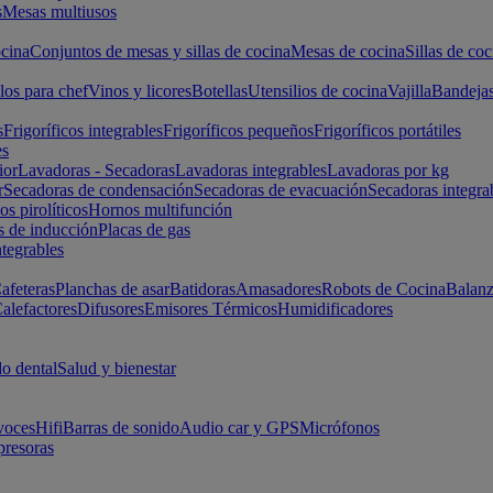
s
Mesas multiusos
cina
Conjuntos de mesas y sillas de cocina
Mesas de cocina
Sillas de coc
los para chef
Vinos y licores
Botellas
Utensilios de cocina
Vajilla
Bandeja
s
Frigoríficos integrables
Frigoríficos pequeños
Frigoríficos portátiles
es
ior
Lavadoras - Secadoras
Lavadoras integrables
Lavadoras por kg
r
Secadoras de condensación
Secadoras de evacuación
Secadoras integra
s pirolíticos
Hornos multifunción
s de inducción
Placas de gas
ntegrables
afeteras
Planchas de asar
Batidoras
Amasadores
Robots de Cocina
Balanz
alefactores
Difusores
Emisores Térmicos
Humidificadores
o dental
Salud y bienestar
voces
Hifi
Barras de sonido
Audio car y GPS
Micrófonos
presoras