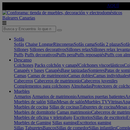
🔵Cambia tu electro con
-10% EXTRA
de descuento ☑️
AQUÍ
Baleares
Canarias
Sofás
Sofás
Chaise Longue
Rinconeras
Sofás cama
Sofás 2 plazas
Sofá
Sillones
Sillones decorativos
Sillones relax
Sillones relax levant
Puffs
Puffs decorativos
Puffs pera
Puffs reposapiés
Puffs con al
Descanso
Colchones
Packs colchón y canapé
Colchones viscoelásticos
Col
Canapés y bases
Canapés
Base tapizadas
Somieres
Patas de somi
Camas
Camas de matrimonio
Camas dobles
Camas individuales
Cabeceros
Cabeceros de matrimonio
Cabeceros juveniles
Complementos para colchones
Almohadas
Protectores de colch
Muebles
Armarios
Armarios de matrimonio
Armarios puertas batientes
Ar
Muebles de salón
Sillas
Mesas de salón
Muebles TV
Vitrinas
Apa
Muebles de cocina
Sillas de cocinas
Taburetes de cocina
Mesas d
Muebles de dormitorio
Camas matrimonio
Cabeceros de matrim
Muebles de oficina y teletrabajo
Escritorios
Sillas de escritorio
Es
Muebles de Gaming
Sillas gaming
Escritorios gaming
Sillas
Taburetes
Bancos
Sillas de comedor
Sillas infantiles
Complem