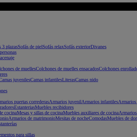
s 3 plazas
Sofás de piel
Sofás relax
Sofás exterior
Divanes
apersonas
macenaje
chones de muelles
Colchones de muelles ensacados
Colchones enrollad
eres
Camas juveniles
Camas infantiles
Literas
Camas nido
ones
marios puertas correderas
Armarios juvenil
Armarios infantiles
Armarios 
radores
Estanterias
Muebles recibidores
e cocina
Mesas y sillas de cocina
Muebles auxiliares de cocina
Armarios
onio
Armarios de matrimonio
Mesitas de noche
Comodas
Muebles de dor
tanterías
entos para sillas