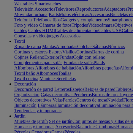
Wearables
Smartwatches
Televisión
Accesorios
Televisores
Reproductores
Adaptadores
Pr
Movilidad urbana
Karts
Motos eléctricas
Accesorios
Bicicletas el
Telefonía
Teléfonos fijos
Gadgets y complementos
Smartphones
Foto y vídeo
Cámaras de fotos
Trípodes
Videocámaras
Objetivos
Cables
Cables HDMI
Cables de alimentación
Cables USB
Cable
Consolas y videojuegos
Accesorios
Textil
Ropa de cama
Mantas
Almohadas
Colchas
Sábanas
Nórdicos
Cortinas y estores
Estores
Visillos
Cortinas
Barras de cortina
Cojines
Relleno
Exterior
Fundas
Cojín con relleno
Complementos para sofás
Fundas de sofás
Plaids
Alfombras
Alfombras de habitación
Alfombras pequeñas
Alfomb
Textil baño
Albornoces
Toallas
Textil cocina
Manteles
Servilletas
Decoración
Decoración de pared
Letreros
Espejos
Relojes de pared
Tableros
Organización
Cajas decorativas
Percheros
Burros de ropa
Joyero
Objetos decorativos
Velas
Faroles
Centros de mesa
Navidad
Flore
Iluminación
Lámparas
Iluminación decorativa
Iluminación para 
Tendencias y temporadas
Jardín
Muebles de jardín
Set de jardín
Conjuntos de mesas y sillas de j
Hamacas y tumbonas
Accesorios
Balancines
Tumbonas
Hamaca
Pérgolas
Cenadores
Carpas
Pérgolas