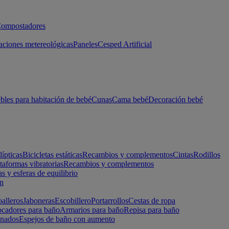
ompostadores
aciones metereológicas
Paneles
Cesped Artificial
les para habitación de bebé
Cunas
Cama bebé
Decoración bebé
lípticas
Bicicletas estáticas
Recambios y complementos
Cintas
Rodillos
taformas vibratorias
Recambios y complementos
s y esferas de equilibrio
ón
alleros
Jaboneras
Escobillero
Portarrollos
Cestas de ropa
cadores para baño
Armarios para baño
Repisa para baño
inados
Espejos de baño con aumento