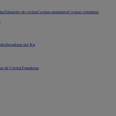
ina
Taburetes de cocina
Cocinas modulares
Cocinas completas
s
bles
Secadoras por Kg
as de Cocina
Tostadoras