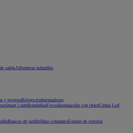
de salón
Alfombras infantiles
as y joyeros
Relojes
Ambientadores
zas
Smart Light
Bombillas
Focos
Iluminación con rieles
Cintas Led
ardín
Bancos de jardín
Sillas colgantes
Estufas de exterior