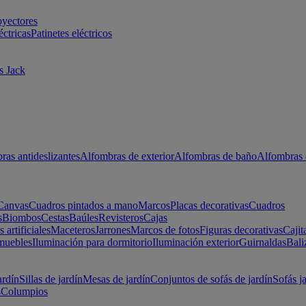
oyectores
éctricas
Patinetes eléctricos
s Jack
ras antideslizantes
Alfombras de exterior
Alfombras de baño
Alfombras 
Canvas
Cuadros pintados a mano
Marcos
Placas decorativas
Cuadros
s
Biombos
Cestas
Baúles
Revisteros
Cajas
s artificiales
Maceteros
Jarrones
Marcos de fotos
Figuras decorativas
Cajit
muebles
Iluminación para dormitorio
Iluminación exterior
Guirnaldas
Bali
ardín
Sillas de jardín
Mesas de jardín
Conjuntos de sofás de jardín
Sofás j
s
Columpios