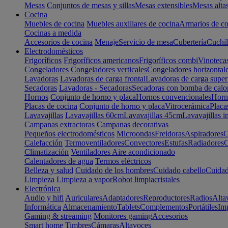
Mesas
Conjuntos de mesas y sillas
Mesas extensibles
Mesas alta
Cocina
Muebles de cocina
Muebles auxiliares de cocina
Armarios de co
Cocinas a medida
Accesorios de cocina
Menaje
Servicio de mesa
Cubertería
Cuchil
Electrodomésticos
Frigoríficos
Frigoríficos americanos
Frigoríficos combi
Vinoteca
Congeladores
Congeladores verticales
Congeladores horizontal
Lavadoras
Lavadoras de carga frontal
Lavadoras de carga super
Secadoras
Lavadoras - Secadoras
Secadoras con bomba de calo
Hornos
Conjunto de horno y placa
Hornos convencionales
Horno
Placas de cocina
Conjunto de horno y placa
Vitrocerámica
Placa
Lavavajillas
Lavavajillas 60cm
Lavavajillas 45cm
Lavavajillas i
Campanas extractoras
Campanas decorativas
Pequeños electrodomésticos
Microondas
Freidoras
Aspiradores
C
Calefacción
Termoventiladores
Convectores
Estufas
Radiadores
C
Climatización
Ventiladores
Aire acondicionado
Calentadores de agua
Termos eléctricos
Belleza y salud
Cuidado de los hombres
Cuidado cabello
Cuidad
Limpieza
Limpieza a vapor
Robot limpiacristales
Electrónica
Audio y hifi
Auriculares
Adaptadores
Reproductores
Radios
Alta
Informática
Almacenamiento
Tablets
Complementos
Portátiles
Im
Gaming & streaming
Monitores gaming
Accesorios
Smart home
Timbres
Cámaras
Altavoces