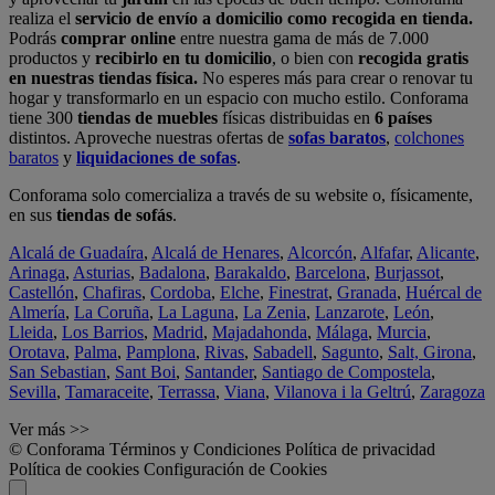
realiza el
servicio de envío a domicilio como recogida en tienda.
Podrás
comprar online
entre nuestra gama de más de 7.000
productos y
recibirlo en tu domicilio
, o bien con
recogida gratis
en nuestras tiendas física.
No esperes más para crear o renovar tu
hogar y transformarlo en un espacio con mucho estilo. Conforama
tiene 300
tiendas de muebles
físicas distribuidas en
6 países
distintos. Aproveche nuestras ofertas de
sofas baratos
,
colchones
baratos
y
liquidaciones de sofas
.
Conforama solo comercializa a través de su website o, físicamente,
en sus
tiendas de sofás
.
Alcalá de Guadaíra
,
Alcalá de Henares
,
Alcorcón
,
Alfafar
,
Alicante
,
Arinaga
,
Asturias
,
Badalona
,
Barakaldo
,
Barcelona
,
Burjassot
,
Castellón
,
Chafiras
,
Cordoba
,
Elche
,
Finestrat
,
Granada
,
Huércal de
Almería
,
La Coruña
,
La Laguna
,
La Zenia
,
Lanzarote
,
León
,
Lleida
,
Los Barrios
,
Madrid
,
Majadahonda
,
Málaga
,
Murcia
,
Orotava
,
Palma
,
Pamplona
,
Rivas
,
Sabadell
,
Sagunto
,
Salt, Girona
,
San Sebastian
,
Sant Boi
,
Santander
,
Santiago de Compostela
,
Sevilla
,
Tamaraceite
,
Terrassa
,
Viana
,
Vilanova i la Geltrú
,
Zaragoza
Ver más >>
© Conforama
Términos y Condiciones
Política de privacidad
Política de cookies
Configuración de Cookies