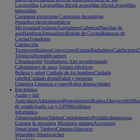
Lavavajillas
Lavavajillas 60cm
Lavavajillas 45cm
Lavavajillas
integrables
Campanas extractoras
Campanas decorativas
Pequeños electrodomésticos
Microondas
Freidoras
Aspiradores
Cafeteras
Planchas de
asar
Batidoras
Amasadores
Robots de Cocina
Balanzas de
Cocina
Tostadoras
Calefacción
Termoventiladores
Convectores
Estufas
Radiadores
Calefactores
D
Térmicos
Humidificadores
Climatización
Ventiladores
Aire acondicionado
Calentadores de agua
Termos eléctricos
Belleza y salud
Cuidado de los hombres
Cuidado
cabello
Cuidado dental
Salud y bienestar
Limpieza
Limpieza a vapor
Robot limpiacristales
Electrónica
Audio y hifi
Auriculares
Adaptadores
Reproductores
Radios
Altavoces
Hifi
Bar
de sonido
Audio car y GPS
Micrófonos
Informática
Almacenamiento
Tablets
Complementos
Portátiles
Impresoras
Gaming & streaming
Monitores gaming
Accesorios
Smart home
Timbres
Cámaras
Altavoces
Wearables
Smartwatches