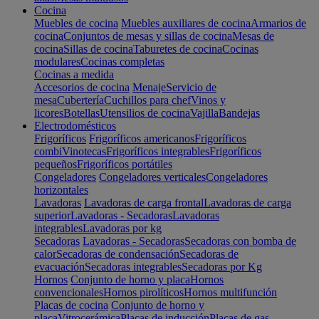
Cocina
Muebles de cocina
Muebles auxiliares de cocina
Armarios de
cocina
Conjuntos de mesas y sillas de cocina
Mesas de
cocina
Sillas de cocina
Taburetes de cocina
Cocinas
modulares
Cocinas completas
Cocinas a medida
Accesorios de cocina
Menaje
Servicio de
mesa
Cubertería
Cuchillos para chef
Vinos y
licores
Botellas
Utensilios de cocina
Vajilla
Bandejas
Electrodomésticos
Frigoríficos
Frigoríficos americanos
Frigoríficos
combi
Vinotecas
Frigoríficos integrables
Frigoríficos
pequeños
Frigoríficos portátiles
Congeladores
Congeladores verticales
Congeladores
horizontales
Lavadoras
Lavadoras de carga frontal
Lavadoras de carga
superior
Lavadoras - Secadoras
Lavadoras
integrables
Lavadoras por kg
Secadoras
Lavadoras - Secadoras
Secadoras con bomba de
calor
Secadoras de condensación
Secadoras de
evacuación
Secadoras integrables
Secadoras por Kg
Hornos
Conjunto de horno y placa
Hornos
convencionales
Hornos pirolíticos
Hornos multifunción
Placas de cocina
Conjunto de horno y
placa
Vitrocerámica
Placas de inducción
Placas de gas