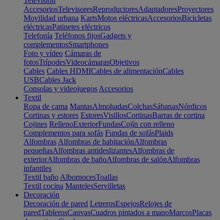
Televisión
Accesorios
Televisores
Reproductores
Adaptadores
Proyectores
Movilidad urbana
Karts
Motos eléctricas
Accesorios
Bicicletas
eléctricas
Patinetes eléctricos
Telefonía
Teléfonos fijos
Gadgets y
complementos
Smartphones
Foto y vídeo
Cámaras de
fotos
Trípodes
Videocámaras
Objetivos
Cables
Cables HDMI
Cables de alimentación
Cables
USB
Cables Jack
Consolas y videojuegos
Accesorios
Textil
Ropa de cama
Mantas
Almohadas
Colchas
Sábanas
Nórdicos
Cortinas y estores
Estores
Visillos
Cortinas
Barras de cortina
Cojines
Relleno
Exterior
Fundas
Cojín con relleno
Complementos para sofás
Fundas de sofás
Plaids
Alfombras
Alfombras de habitación
Alfombras
pequeñas
Alfombras antideslizantes
Alfombras de
exterior
Alfombras de baño
Alfombras de salón
Alfombras
infantiles
Textil baño
Albornoces
Toallas
Textil cocina
Manteles
Servilletas
Decoración
Decoración de pared
Letreros
Espejos
Relojes de
pared
Tableros
Canvas
Cuadros pintados a mano
Marcos
Placas