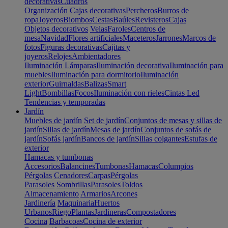
decorativas
Cuadros
Organización
Cajas decorativas
Percheros
Burros de
ropa
Joyeros
Biombos
Cestas
Baúles
Revisteros
Cajas
Objetos decorativos
Velas
Faroles
Centros de
mesa
Navidad
Flores artificiales
Maceteros
Jarrones
Marcos de
fotos
Figuras decorativas
Cajitas y
joyeros
Relojes
Ambientadores
Iluminación
Lámparas
Iluminación decorativa
Iluminación para
muebles
Iluminación para dormitorio
Iluminación
exterior
Guirnaldas
Balizas
Smart
Light
Bombillas
Focos
Iluminación con rieles
Cintas Led
Tendencias y temporadas
Jardín
Muebles de jardín
Set de jardín
Conjuntos de mesas y sillas de
jardín
Sillas de jardín
Mesas de jardín
Conjuntos de sofás de
jardín
Sofás jardín
Bancos de jardín
Sillas colgantes
Estufas de
exterior
Hamacas y tumbonas
Accesorios
Balancines
Tumbonas
Hamacas
Columpios
Pérgolas
Cenadores
Carpas
Pérgolas
Parasoles
Sombrillas
Parasoles
Toldos
Almacenamiento
Armarios
Arcones
Jardinería
Maquinaria
Huertos
Urbanos
Riego
Plantas
Jardineras
Compostadores
Cocina
Barbacoas
Cocina de exterior