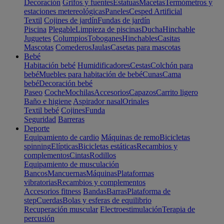
Decoración
Grifos y fuentes
Estatuas
Macetas
Termómetros y
estaciones metereológicas
Paneles
Cesped Artificial
Textil
Cojines de jardín
Fundas de jardín
Piscina
Plegable
Limpieza de piscinas
Ducha
Hinchable
Juguetes
Columpios
Toboganes
Hinchables
Casitas
Mascotas
Comederos
Jaulas
Casetas para mascotas
Bebé
Habitación bebé
Humidificadores
Cestas
Colchón para
bebé
Muebles para habitación de bebé
Cunas
Cama
bebé
Decoración bebé
Paseo
Coche
Mochilas
Accesorios
Capazos
Carrito ligero
Baño e higiene
Aspirador nasal
Orinales
Textil bebé
Cojines
Funda
Seguridad
Barreras
Deporte
Equipamiento de cardio
Máquinas de remo
Bicicletas
spinning
Elípticas
Bicicletas estáticas
Recambios y
complementos
Cintas
Rodillos
Equipamiento de musculación
Bancos
Mancuernas
Máquinas
Plataformas
vibratorias
Recambios y complementos
Accesorios fitness
Bandas
Barras
Plataforma de
step
Cuerdas
Bolas y esferas de equilibrio
Recuperación muscular
Electroestimulación
Terapia de
percusión