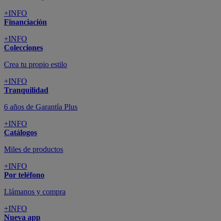
+INFO
Financiación
+INFO
Colecciones
Crea tu propio estilo
+INFO
Tranquilidad
6 años de Garantía Plus
+INFO
Catálogos
Miles de productos
+INFO
Por teléfono
Llámanos y compra
+INFO
Nueva app