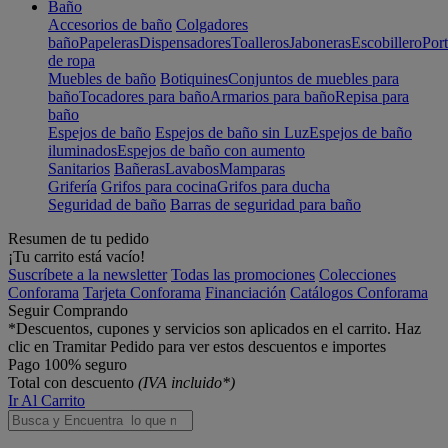
Baño
Accesorios de baño
Colgadores
baño
Papeleras
Dispensadores
Toalleros
Jaboneras
Escobillero
Port
de ropa
Muebles de baño
Botiquines
Conjuntos de muebles para
baño
Tocadores para baño
Armarios para baño
Repisa para
baño
Espejos de baño
Espejos de baño sin Luz
Espejos de baño
iluminados
Espejos de baño con aumento
Sanitarios
Bañeras
Lavabos
Mamparas
Grifería
Grifos para cocina
Grifos para ducha
Seguridad de baño
Barras de seguridad para baño
Resumen de tu pedido
¡Tu carrito está vacío!
Suscríbete a la newsletter
Todas las promociones
Colecciones
Conforama
Tarjeta Conforama
Financiación
Catálogos Conforama
Seguir Comprando
*Descuentos, cupones y servicios son aplicados en el carrito. Haz
clic en Tramitar Pedido para ver estos descuentos e importes
Pago 100% seguro
Total con descuento
(IVA incluido*)
Ir Al Carrito