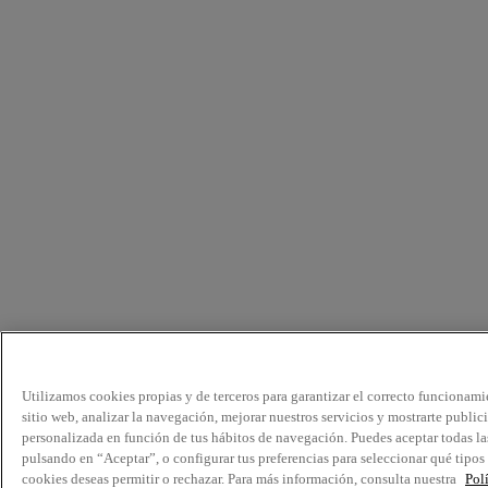
Utilizamos cookies propias y de terceros para garantizar el correcto funcionami
sitio web, analizar la navegación, mejorar nuestros servicios y mostrarte public
personalizada en función de tus hábitos de navegación. Puedes aceptar todas la
pulsando en “Aceptar”, o configurar tus preferencias para seleccionar qué tipos
cookies deseas permitir o rechazar. Para más información, consulta nuestra
Pol