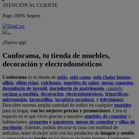
ATENCIÓN AL CLIENTE
Pago 100% Seguro
¡Nueva app!
Conforama, tu tienda de muebles,
decoración y electrodomésticos
Conforama
es tu tienda de
sofás
,
sofá cama
,
sofá chaise longue
,
sillón
,
sillón relax
,
colchones
,
muebles de salón
,
mesas comedor
,
dormitorio de juvenil
,
dormitorio de matrimonio
,
canapés
,
cocinas a medida
,
decoración
,
electrodomésticos
,
frigoríficos
,
microondas
,
lavavajillas
,
lavadora secadora
, y
televisiones
.
Descubre nuestra amplia variedad de estilos en cualquier
muebles
para tu hogar,
con los mejores precios y promociones
. Crea el
espacio en el que vives gracias a nuestros
muebles de comedor
y
habitaciones,
armarios
y
zapateros
,
mesas de comedor
y
sillas de
escritorio
. Además, podrás decorar tu casa con multitud de
artículos, tener el mejor ocio con los productos de
imagen y sonido
y aprovechar tu
jardín
en las épocas de buen tiempo. Conforama