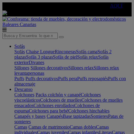
🔵Cambia tu electro con
-10% EXTRA
de descuento ☑️
AQUÍ
Baleares
Canarias
Sofás
Sofás
Chaise Longue
Rinconeras
Sofás cama
Sofás 2
plazas
Sofás 3 plazas
Sofás de piel
Sofás relax
Sofás
exterior
Divanes
Sillones
Sillones decorativos
Sillones relax
Sillones relax
levantapersonas
Puffs
Puffs decorativos
Puffs pera
Puffs reposapiés
Puffs con
almacenaje
Descanso
Colchones
Packs colchón y canapé
Colchones
viscoelásticos
Colchones de muelles
Colchones de muelles
ensacados
Colchones enrollados
Colchones de
espuma
Colchones para bebé
Colchones hinchables
Canapés y bases
Canapés
Base tapizadas
Somieres
Patas de
somieres
Camas
Camas de matrimonio
Camas dobles
Camas
individuales
Camas juveniles
Camas infantiles
Literas
Camas