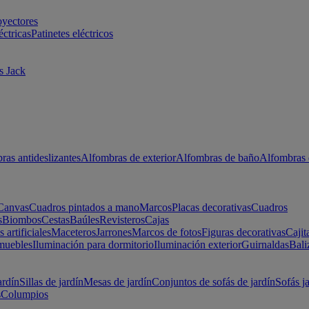
oyectores
éctricas
Patinetes eléctricos
s Jack
ras antideslizantes
Alfombras de exterior
Alfombras de baño
Alfombras 
Canvas
Cuadros pintados a mano
Marcos
Placas decorativas
Cuadros
s
Biombos
Cestas
Baúles
Revisteros
Cajas
s artificiales
Maceteros
Jarrones
Marcos de fotos
Figuras decorativas
Cajit
muebles
Iluminación para dormitorio
Iluminación exterior
Guirnaldas
Bali
ardín
Sillas de jardín
Mesas de jardín
Conjuntos de sofás de jardín
Sofás j
s
Columpios