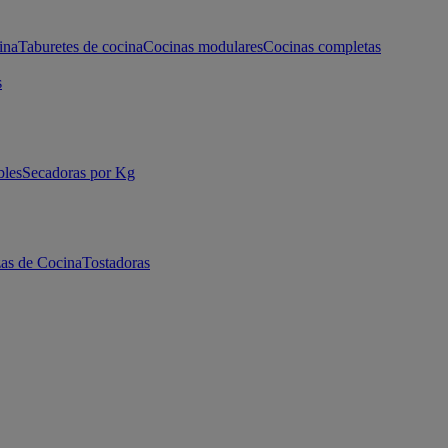
ina
Taburetes de cocina
Cocinas modulares
Cocinas completas
s
bles
Secadoras por Kg
as de Cocina
Tostadoras