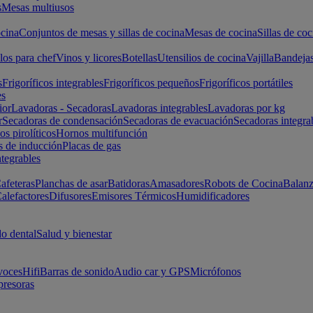
s
Mesas multiusos
cina
Conjuntos de mesas y sillas de cocina
Mesas de cocina
Sillas de coc
los para chef
Vinos y licores
Botellas
Utensilios de cocina
Vajilla
Bandeja
s
Frigoríficos integrables
Frigoríficos pequeños
Frigoríficos portátiles
es
ior
Lavadoras - Secadoras
Lavadoras integrables
Lavadoras por kg
r
Secadoras de condensación
Secadoras de evacuación
Secadoras integra
s pirolíticos
Hornos multifunción
s de inducción
Placas de gas
ntegrables
afeteras
Planchas de asar
Batidoras
Amasadores
Robots de Cocina
Balanz
alefactores
Difusores
Emisores Térmicos
Humidificadores
o dental
Salud y bienestar
voces
Hifi
Barras de sonido
Audio car y GPS
Micrófonos
presoras