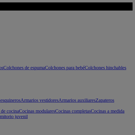
os
Colchones de espuma
Colchones para bebé
Colchones hinchables
esquineros
Armarios vestidores
Armarios auxiliares
Zapateros
 de cocina
Cocinas modulares
Cocinas completas
Cocinas a medida
mitorio juvenil