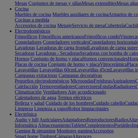
Mesas
Conjuntos de mesas y sillas
Mesas extensibles
Mesas alta
Cocina
Muebles de cocina
Muebles auxiliares de cocina
Armarios de co
Cocinas a medida
Accesorios de cocina
Menaje
Servicio de mesa
Cubertería
Cuchil
Electrodomésticos
Frigoríficos
Frigoríficos americanos
Frigoríficos combi
Vinoteca
Congeladores
Congeladores verticales
Congeladores horizontal
Lavadoras
Lavadoras de carga frontal
Lavadoras de carga super
Secadoras
Lavadoras - Secadoras
Secadoras con bomba de calo
Hornos
Conjunto de horno y placa
Hornos convencionales
Horno
Placas de cocina
Conjunto de horno y placa
Vitrocerámica
Placa
Lavavajillas
Lavavajillas 60cm
Lavavajillas 45cm
Lavavajillas i
Campanas extractoras
Campanas decorativas
Pequeños electrodomésticos
Microondas
Freidoras
Aspiradores
C
Calefacción
Termoventiladores
Convectores
Estufas
Radiadores
C
Climatización
Ventiladores
Aire acondicionado
Calentadores de agua
Termos eléctricos
Belleza y salud
Cuidado de los hombres
Cuidado cabello
Cuidad
Limpieza
Limpieza a vapor
Robot limpiacristales
Electrónica
Audio y hifi
Auriculares
Adaptadores
Reproductores
Radios
Alta
Informática
Almacenamiento
Tablets
Complementos
Portátiles
Im
Gaming & streaming
Monitores gaming
Accesorios
Smart home
Timbres
Cámaras
Altavoces