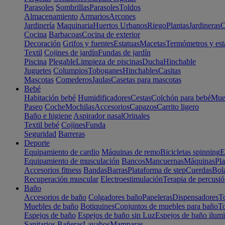
Parasoles
Sombrillas
Parasoles
Toldos
Almacenamiento
Armarios
Arcones
Jardinería
Maquinaria
Huertos Urbanos
Riego
Plantas
Jardineras
C
Cocina
Barbacoas
Cocina de exterior
Decoración
Grifos y fuentes
Estatuas
Macetas
Termómetros y est
Textil
Cojines de jardín
Fundas de jardín
Piscina
Plegable
Limpieza de piscinas
Ducha
Hinchable
Juguetes
Columpios
Toboganes
Hinchables
Casitas
Mascotas
Comederos
Jaulas
Casetas para mascotas
Bebé
Habitación bebé
Humidificadores
Cestas
Colchón para bebé
Mueb
Paseo
Coche
Mochilas
Accesorios
Capazos
Carrito ligero
Baño e higiene
Aspirador nasal
Orinales
Textil bebé
Cojines
Funda
Seguridad
Barreras
Deporte
Equipamiento de cardio
Máquinas de remo
Bicicletas spinning
E
Equipamiento de musculación
Bancos
Mancuernas
Máquinas
Pla
Accesorios fitness
Bandas
Barras
Plataforma de step
Cuerdas
Bola
Recuperación muscular
Electroestimulación
Terapia de percusi
Baño
Accesorios de baño
Colgadores baño
Papeleras
Dispensadores
To
Muebles de baño
Botiquines
Conjuntos de muebles para baño
To
Espejos de baño
Espejos de baño sin Luz
Espejos de baño ilum
Sanitarios
Bañeras
Lavabos
Mamparas