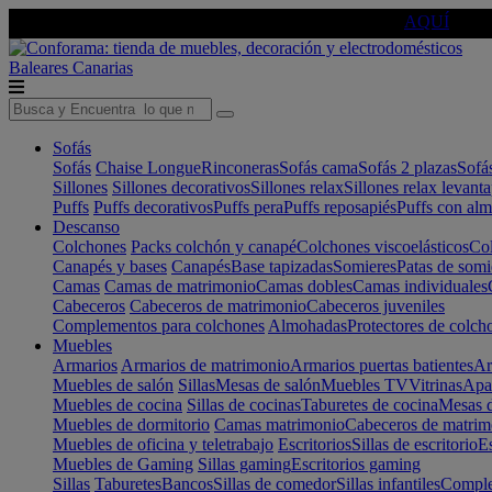
🔵Cambia tu electro con
-10% EXTRA
de descuento ☑️
AQUÍ
Baleares
Canarias
Sofás
Sofás
Chaise Longue
Rinconeras
Sofás cama
Sofás 2 plazas
Sofá
Sillones
Sillones decorativos
Sillones relax
Sillones relax levant
Puffs
Puffs decorativos
Puffs pera
Puffs reposapiés
Puffs con al
Descanso
Colchones
Packs colchón y canapé
Colchones viscoelásticos
Col
Canapés y bases
Canapés
Base tapizadas
Somieres
Patas de somi
Camas
Camas de matrimonio
Camas dobles
Camas individuales
Cabeceros
Cabeceros de matrimonio
Cabeceros juveniles
Complementos para colchones
Almohadas
Protectores de colch
Muebles
Armarios
Armarios de matrimonio
Armarios puertas batientes
Ar
Muebles de salón
Sillas
Mesas de salón
Muebles TV
Vitrinas
Apa
Muebles de cocina
Sillas de cocinas
Taburetes de cocina
Mesas d
Muebles de dormitorio
Camas matrimonio
Cabeceros de matrim
Muebles de oficina y teletrabajo
Escritorios
Sillas de escritorio
Es
Muebles de Gaming
Sillas gaming
Escritorios gaming
Sillas
Taburetes
Bancos
Sillas de comedor
Sillas infantiles
Complem