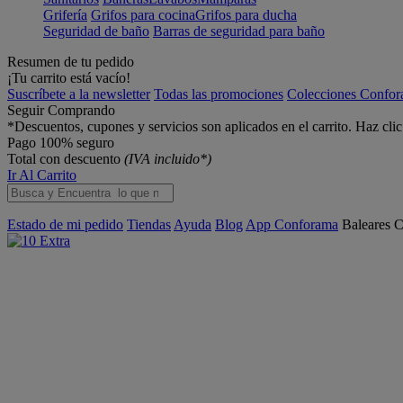
Grifería
Grifos para cocina
Grifos para ducha
Seguridad de baño
Barras de seguridad para baño
Resumen de tu pedido
¡Tu carrito está vacío!
Suscríbete a la newsletter
Todas las promociones
Colecciones Confo
Seguir Comprando
*Descuentos, cupones y servicios son aplicados en el carrito. Haz cli
Pago 100% seguro
Total con descuento
(IVA incluido*)
Ir Al Carrito
Estado de mi pedido
Tiendas
Ayuda
Blog
App Conforama
Baleares
C