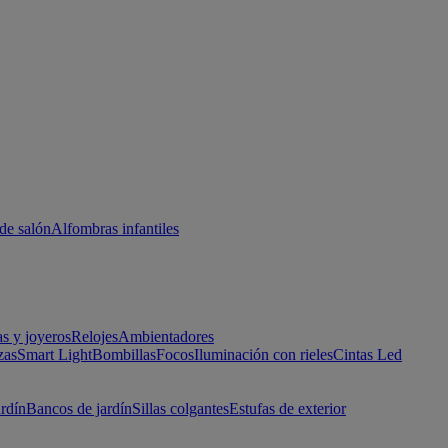
de salón
Alfombras infantiles
as y joyeros
Relojes
Ambientadores
zas
Smart Light
Bombillas
Focos
Iluminación con rieles
Cintas Led
ardín
Bancos de jardín
Sillas colgantes
Estufas de exterior