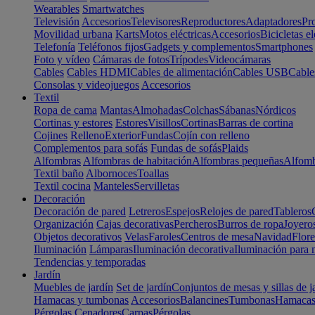
Wearables
Smartwatches
Televisión
Accesorios
Televisores
Reproductores
Adaptadores
Pr
Movilidad urbana
Karts
Motos eléctricas
Accesorios
Bicicletas el
Telefonía
Teléfonos fijos
Gadgets y complementos
Smartphones
Foto y vídeo
Cámaras de fotos
Trípodes
Videocámaras
Cables
Cables HDMI
Cables de alimentación
Cables USB
Cable
Consolas y videojuegos
Accesorios
Textil
Ropa de cama
Mantas
Almohadas
Colchas
Sábanas
Nórdicos
Cortinas y estores
Estores
Visillos
Cortinas
Barras de cortina
Cojines
Relleno
Exterior
Fundas
Cojín con relleno
Complementos para sofás
Fundas de sofás
Plaids
Alfombras
Alfombras de habitación
Alfombras pequeñas
Alfomb
Textil baño
Albornoces
Toallas
Textil cocina
Manteles
Servilletas
Decoración
Decoración de pared
Letreros
Espejos
Relojes de pared
Tableros
Organización
Cajas decorativas
Percheros
Burros de ropa
Joyero
Objetos decorativos
Velas
Faroles
Centros de mesa
Navidad
Flore
Iluminación
Lámparas
Iluminación decorativa
Iluminación para 
Tendencias y temporadas
Jardín
Muebles de jardín
Set de jardín
Conjuntos de mesas y sillas de j
Hamacas y tumbonas
Accesorios
Balancines
Tumbonas
Hamaca
Pérgolas
Cenadores
Carpas
Pérgolas