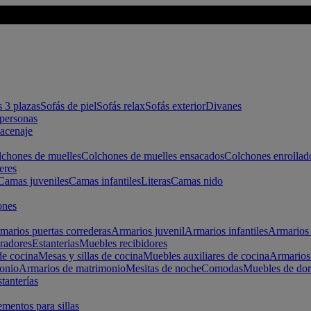
s 3 plazas
Sofás de piel
Sofás relax
Sofás exterior
Divanes
apersonas
macenaje
chones de muelles
Colchones de muelles ensacados
Colchones enrollad
eres
Camas juveniles
Camas infantiles
Literas
Camas nido
ones
marios puertas correderas
Armarios juvenil
Armarios infantiles
Armarios 
radores
Estanterias
Muebles recibidores
e cocina
Mesas y sillas de cocina
Muebles auxiliares de cocina
Armarios
onio
Armarios de matrimonio
Mesitas de noche
Comodas
Muebles de dor
tanterías
entos para sillas