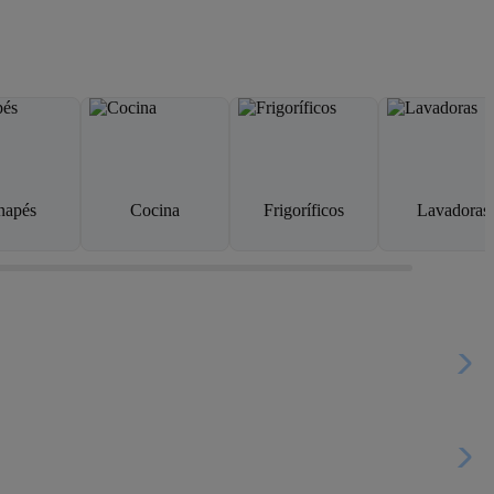
napés
Cocina
Frigoríficos
Lavadoras