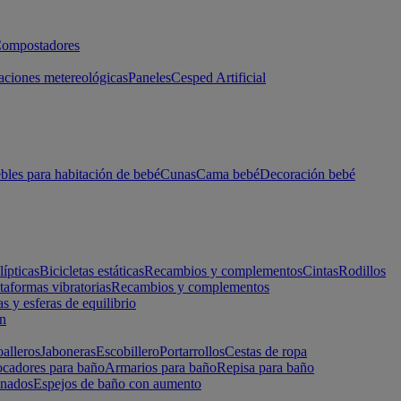
ompostadores
aciones metereológicas
Paneles
Cesped Artificial
les para habitación de bebé
Cunas
Cama bebé
Decoración bebé
lípticas
Bicicletas estáticas
Recambios y complementos
Cintas
Rodillos
taformas vibratorias
Recambios y complementos
s y esferas de equilibrio
ón
alleros
Jaboneras
Escobillero
Portarrollos
Cestas de ropa
cadores para baño
Armarios para baño
Repisa para baño
inados
Espejos de baño con aumento