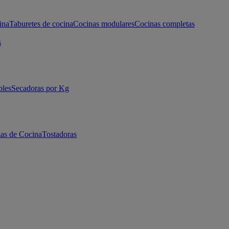
ina
Taburetes de cocina
Cocinas modulares
Cocinas completas
s
bles
Secadoras por Kg
as de Cocina
Tostadoras