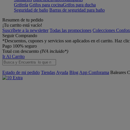
Grifería
Grifos para cocina
Grifos para ducha
Seguridad de baño
Barras de seguridad para baño
Resumen de tu pedido
¡Tu carrito está vacío!
Suscríbete a la newsletter
Todas las promociones
Colecciones Confo
Seguir Comprando
*Descuentos, cupones y servicios son aplicados en el carrito. Haz cli
Pago 100% seguro
Total con descuento
(IVA incluido*)
Ir Al Carrito
Estado de mi pedido
Tiendas
Ayuda
Blog
App Conforama
Baleares
C