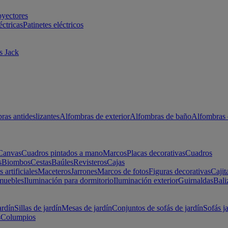
oyectores
éctricas
Patinetes eléctricos
s Jack
ras antideslizantes
Alfombras de exterior
Alfombras de baño
Alfombras 
Canvas
Cuadros pintados a mano
Marcos
Placas decorativas
Cuadros
s
Biombos
Cestas
Baúles
Revisteros
Cajas
s artificiales
Maceteros
Jarrones
Marcos de fotos
Figuras decorativas
Cajit
muebles
Iluminación para dormitorio
Iluminación exterior
Guirnaldas
Bali
ardín
Sillas de jardín
Mesas de jardín
Conjuntos de sofás de jardín
Sofás j
s
Columpios