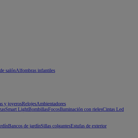
de salón
Alfombras infantiles
as y joyeros
Relojes
Ambientadores
zas
Smart Light
Bombillas
Focos
Iluminación con rieles
Cintas Led
ardín
Bancos de jardín
Sillas colgantes
Estufas de exterior