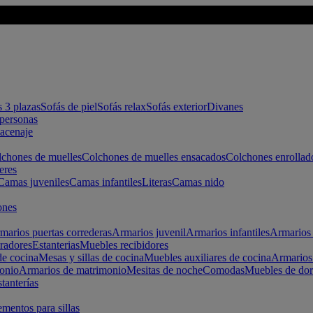
s 3 plazas
Sofás de piel
Sofás relax
Sofás exterior
Divanes
apersonas
macenaje
chones de muelles
Colchones de muelles ensacados
Colchones enrollad
eres
Camas juveniles
Camas infantiles
Literas
Camas nido
ones
marios puertas correderas
Armarios juvenil
Armarios infantiles
Armarios 
radores
Estanterias
Muebles recibidores
e cocina
Mesas y sillas de cocina
Muebles auxiliares de cocina
Armarios
onio
Armarios de matrimonio
Mesitas de noche
Comodas
Muebles de dor
tanterías
entos para sillas