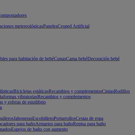
ompostadores
aciones metereológicas
Paneles
Cesped Artificial
les para habitación de bebé
Cunas
Cama bebé
Decoración bebé
lípticas
Bicicletas estáticas
Recambios y complementos
Cintas
Rodillos
taformas vibratorias
Recambios y complementos
s y esferas de equilibrio
ón
alleros
Jaboneras
Escobillero
Portarrollos
Cestas de ropa
cadores para baño
Armarios para baño
Repisa para baño
inados
Espejos de baño con aumento