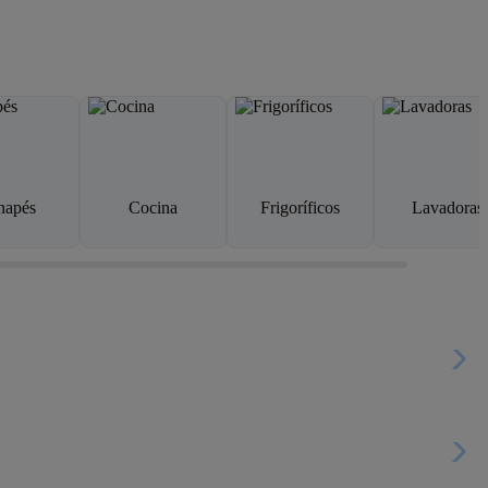
napés
Cocina
Frigoríficos
Lavadoras