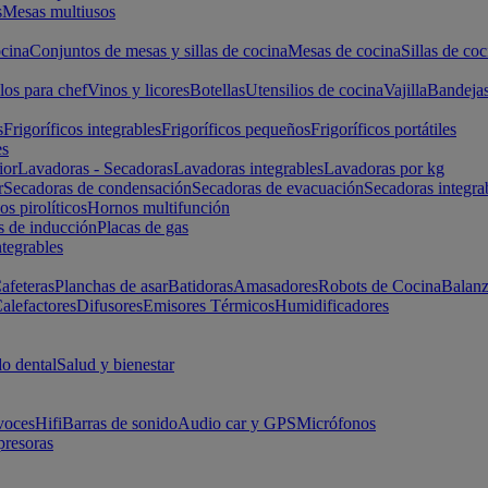
s
Mesas multiusos
cina
Conjuntos de mesas y sillas de cocina
Mesas de cocina
Sillas de coc
los para chef
Vinos y licores
Botellas
Utensilios de cocina
Vajilla
Bandeja
s
Frigoríficos integrables
Frigoríficos pequeños
Frigoríficos portátiles
es
ior
Lavadoras - Secadoras
Lavadoras integrables
Lavadoras por kg
r
Secadoras de condensación
Secadoras de evacuación
Secadoras integra
s pirolíticos
Hornos multifunción
s de inducción
Placas de gas
ntegrables
afeteras
Planchas de asar
Batidoras
Amasadores
Robots de Cocina
Balanz
alefactores
Difusores
Emisores Térmicos
Humidificadores
o dental
Salud y bienestar
voces
Hifi
Barras de sonido
Audio car y GPS
Micrófonos
presoras