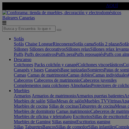
🔵Cambia tu electro con
-10% EXTRA
de descuento ☑️
AQUÍ
Baleares
Canarias
Sofás
Sofás
Chaise Longue
Rinconeras
Sofás cama
Sofás 2 plazas
Sofá
Sillones
Sillones decorativos
Sillones relax
Sillones relax levant
Puffs
Puffs decorativos
Puffs pera
Puffs reposapiés
Puffs con al
Descanso
Colchones
Packs colchón y canapé
Colchones viscoelásticos
Col
Canapés y bases
Canapés
Base tapizadas
Somieres
Patas de somi
Camas
Camas de matrimonio
Camas dobles
Camas individuales
Cabeceros
Cabeceros de matrimonio
Cabeceros juveniles
Complementos para colchones
Almohadas
Protectores de colch
Muebles
Armarios
Armarios de matrimonio
Armarios puertas batientes
Ar
Muebles de salón
Sillas
Mesas de salón
Muebles TV
Vitrinas
Apa
Muebles de cocina
Sillas de cocinas
Taburetes de cocina
Mesas d
Muebles de dormitorio
Camas matrimonio
Cabeceros de matrim
Muebles de oficina y teletrabajo
Escritorios
Sillas de escritorio
Es
Muebles de Gaming
Sillas gaming
Escritorios gaming
Sillas
Taburetes
Bancos
Sillas de comedor
Sillas infantiles
Complem