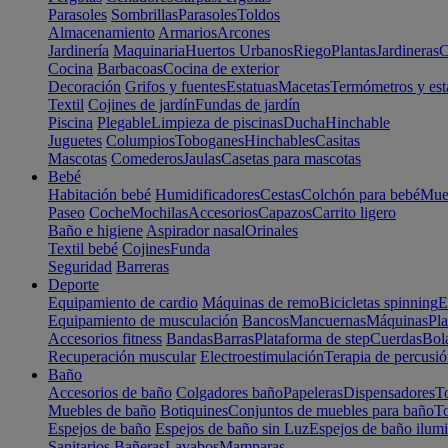
Parasoles
Sombrillas
Parasoles
Toldos
Almacenamiento
Armarios
Arcones
Jardinería
Maquinaria
Huertos Urbanos
Riego
Plantas
Jardineras
C
Cocina
Barbacoas
Cocina de exterior
Decoración
Grifos y fuentes
Estatuas
Macetas
Termómetros y est
Textil
Cojines de jardín
Fundas de jardín
Piscina
Plegable
Limpieza de piscinas
Ducha
Hinchable
Juguetes
Columpios
Toboganes
Hinchables
Casitas
Mascotas
Comederos
Jaulas
Casetas para mascotas
Bebé
Habitación bebé
Humidificadores
Cestas
Colchón para bebé
Mueb
Paseo
Coche
Mochilas
Accesorios
Capazos
Carrito ligero
Baño e higiene
Aspirador nasal
Orinales
Textil bebé
Cojines
Funda
Seguridad
Barreras
Deporte
Equipamiento de cardio
Máquinas de remo
Bicicletas spinning
E
Equipamiento de musculación
Bancos
Mancuernas
Máquinas
Pla
Accesorios fitness
Bandas
Barras
Plataforma de step
Cuerdas
Bola
Recuperación muscular
Electroestimulación
Terapia de percusi
Baño
Accesorios de baño
Colgadores baño
Papeleras
Dispensadores
To
Muebles de baño
Botiquines
Conjuntos de muebles para baño
To
Espejos de baño
Espejos de baño sin Luz
Espejos de baño ilum
Sanitarios
Bañeras
Lavabos
Mamparas