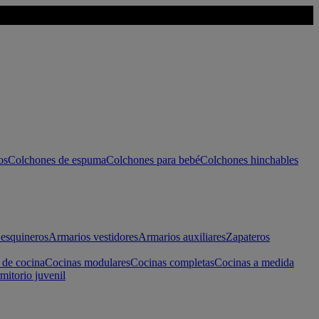
os
Colchones de espuma
Colchones para bebé
Colchones hinchables
esquineros
Armarios vestidores
Armarios auxiliares
Zapateros
 de cocina
Cocinas modulares
Cocinas completas
Cocinas a medida
mitorio juvenil