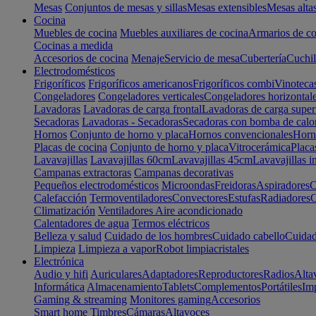
Mesas
Conjuntos de mesas y sillas
Mesas extensibles
Mesas alta
Cocina
Muebles de cocina
Muebles auxiliares de cocina
Armarios de co
Cocinas a medida
Accesorios de cocina
Menaje
Servicio de mesa
Cubertería
Cuchil
Electrodomésticos
Frigoríficos
Frigoríficos americanos
Frigoríficos combi
Vinoteca
Congeladores
Congeladores verticales
Congeladores horizontal
Lavadoras
Lavadoras de carga frontal
Lavadoras de carga super
Secadoras
Lavadoras - Secadoras
Secadoras con bomba de calo
Hornos
Conjunto de horno y placa
Hornos convencionales
Horno
Placas de cocina
Conjunto de horno y placa
Vitrocerámica
Placa
Lavavajillas
Lavavajillas 60cm
Lavavajillas 45cm
Lavavajillas i
Campanas extractoras
Campanas decorativas
Pequeños electrodomésticos
Microondas
Freidoras
Aspiradores
C
Calefacción
Termoventiladores
Convectores
Estufas
Radiadores
C
Climatización
Ventiladores
Aire acondicionado
Calentadores de agua
Termos eléctricos
Belleza y salud
Cuidado de los hombres
Cuidado cabello
Cuidad
Limpieza
Limpieza a vapor
Robot limpiacristales
Electrónica
Audio y hifi
Auriculares
Adaptadores
Reproductores
Radios
Alta
Informática
Almacenamiento
Tablets
Complementos
Portátiles
Im
Gaming & streaming
Monitores gaming
Accesorios
Smart home
Timbres
Cámaras
Altavoces