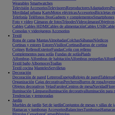
Wearables
Smartwatches
Televisión
Accesorios
Televisores
Reproductores
Adaptadores
Pr
Movilidad urbana
Karts
Motos eléctricas
Accesorios
Bicicletas el
Telefonía
Teléfonos fijos
Gadgets y complementos
Smartphones
Foto y vídeo
Cámaras de fotos
Trípodes
Videocámaras
Objetivos
Cables
Cables HDMI
Cables de alimentación
Cables USB
Cable
Consolas y videojuegos
Accesorios
Textil
Ropa de cama
Mantas
Almohadas
Colchas
Sábanas
Nórdicos
Cortinas y estores
Estores
Visillos
Cortinas
Barras de cortina
Cojines
Relleno
Exterior
Fundas
Cojín con relleno
Complementos para sofás
Fundas de sofás
Plaids
Alfombras
Alfombras de habitación
Alfombras pequeñas
Alfomb
Textil baño
Albornoces
Toallas
Textil cocina
Manteles
Servilletas
Decoración
Decoración de pared
Letreros
Espejos
Relojes de pared
Tableros
Organización
Cajas decorativas
Percheros
Burros de ropa
Joyero
Objetos decorativos
Velas
Faroles
Centros de mesa
Navidad
Flore
Iluminación
Lámparas
Iluminación decorativa
Iluminación para 
Tendencias y temporadas
Jardín
Muebles de jardín
Set de jardín
Conjuntos de mesas y sillas de j
Hamacas y tumbonas
Accesorios
Balancines
Tumbonas
Hamaca
Pérgolas
Cenadores
Carpas
Pérgolas