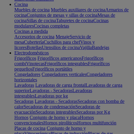
Cocina
Muebles de cocina
Muebles auxiliares de cocina
Armarios de
cocina
Conjuntos de mesas y sillas de cocina
Mesas de
cocina
Sillas de cocina
Taburetes de cocina
Cocinas
modulares
Cocinas completas
Cocinas a medida
Accesorios de cocina
Menaje
Servicio de
mesa
Cubertería
Cuchillos para chef
Vinos y
licores
Botellas
Utensilios de cocina
Vajilla
Bandejas
Electrodomésticos
Frigoríficos
Frigoríficos americanos
Frigoríficos
combi
Vinotecas
Frigoríficos integrables
Frigoríficos
pequeños
Frigoríficos portátiles
Congeladores
Congeladores verticales
Congeladores
horizontales
Lavadoras
Lavadoras de carga frontal
Lavadoras de carga
superior
Lavadoras - Secadoras
Lavadoras
integrables
Lavadoras por kg
Secadoras
Lavadoras - Secadoras
Secadoras con bomba de
calor
Secadoras de condensación
Secadoras de
evacuación
Secadoras integrables
Secadoras por Kg
Hornos
Conjunto de horno y placa
Hornos
convencionales
Hornos pirolíticos
Hornos multifunción
Placas de cocina
Conjunto de horno y
placa
Vitrocerámica
Placas de inducción
Placas de gas