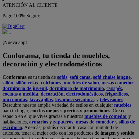
ATENCIÓN AL CLIENTE
Pago 100% Seguro
¡Nueva app!
Conforama, tu tienda de muebles,
decoración y electrodomésticos
Conforama
es tu tienda de
sofás
,
sofá cama
,
sofá chaise longue
,
sillón
,
sillón relax
,
colchones
,
muebles de salón
,
mesas comedor
,
dormitorio de juvenil
,
dormitorio de matrimonio
,
canapés
,
cocinas a medida
,
decoración
,
electrodomésticos
,
frigoríficos
,
microondas
,
lavavajillas
,
lavadora secadora
, y
televisiones
.
Descubre nuestra amplia variedad de estilos en cualquier
muebles
para tu hogar,
con los mejores precios y promociones
. Crea el
espacio en el que vives gracias a nuestros
muebles de comedor
y
habitaciones,
armarios
y
zapateros
,
mesas de comedor
y
sillas de
escritorio
. Además, podrás decorar tu casa con multitud de
artículos, tener el mejor ocio con los productos de
imagen y sonido
y aprovechar tu
jardín
en las épocas de buen tiempo. Conforama