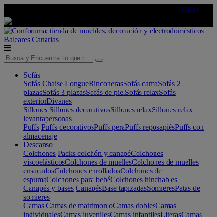
🔵Cambia tu electro con
-10% EXTRA
de descuento ☑️
AQUÍ
Baleares
Canarias
Sofás
Sofás
Chaise Longue
Rinconeras
Sofás cama
Sofás 2
plazas
Sofás 3 plazas
Sofás de piel
Sofás relax
Sofás
exterior
Divanes
Sillones
Sillones decorativos
Sillones relax
Sillones relax
levantapersonas
Puffs
Puffs decorativos
Puffs pera
Puffs reposapiés
Puffs con
almacenaje
Descanso
Colchones
Packs colchón y canapé
Colchones
viscoelásticos
Colchones de muelles
Colchones de muelles
ensacados
Colchones enrollados
Colchones de
espuma
Colchones para bebé
Colchones hinchables
Canapés y bases
Canapés
Base tapizadas
Somieres
Patas de
somieres
Camas
Camas de matrimonio
Camas dobles
Camas
individuales
Camas juveniles
Camas infantiles
Literas
Camas