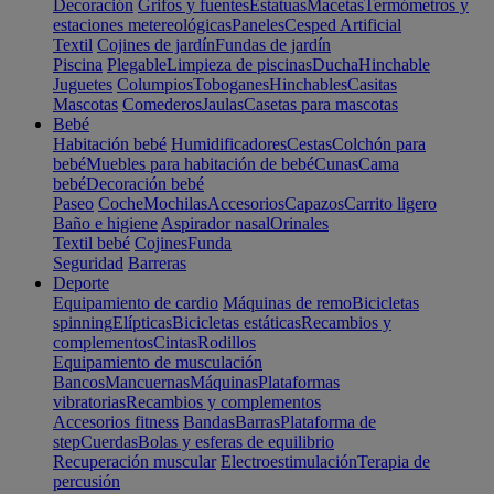
Decoración
Grifos y fuentes
Estatuas
Macetas
Termómetros y
estaciones metereológicas
Paneles
Cesped Artificial
Textil
Cojines de jardín
Fundas de jardín
Piscina
Plegable
Limpieza de piscinas
Ducha
Hinchable
Juguetes
Columpios
Toboganes
Hinchables
Casitas
Mascotas
Comederos
Jaulas
Casetas para mascotas
Bebé
Habitación bebé
Humidificadores
Cestas
Colchón para
bebé
Muebles para habitación de bebé
Cunas
Cama
bebé
Decoración bebé
Paseo
Coche
Mochilas
Accesorios
Capazos
Carrito ligero
Baño e higiene
Aspirador nasal
Orinales
Textil bebé
Cojines
Funda
Seguridad
Barreras
Deporte
Equipamiento de cardio
Máquinas de remo
Bicicletas
spinning
Elípticas
Bicicletas estáticas
Recambios y
complementos
Cintas
Rodillos
Equipamiento de musculación
Bancos
Mancuernas
Máquinas
Plataformas
vibratorias
Recambios y complementos
Accesorios fitness
Bandas
Barras
Plataforma de
step
Cuerdas
Bolas y esferas de equilibrio
Recuperación muscular
Electroestimulación
Terapia de
percusión