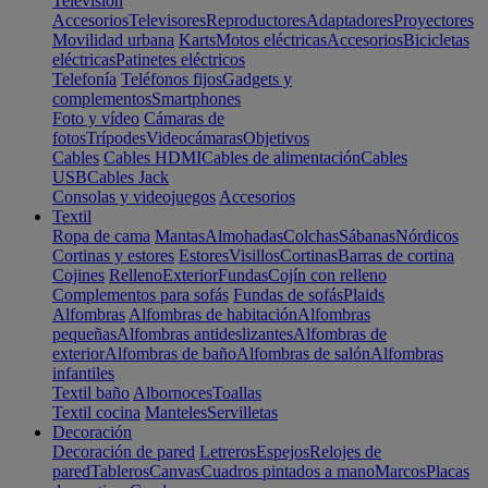
Televisión
Accesorios
Televisores
Reproductores
Adaptadores
Proyectores
Movilidad urbana
Karts
Motos eléctricas
Accesorios
Bicicletas
eléctricas
Patinetes eléctricos
Telefonía
Teléfonos fijos
Gadgets y
complementos
Smartphones
Foto y vídeo
Cámaras de
fotos
Trípodes
Videocámaras
Objetivos
Cables
Cables HDMI
Cables de alimentación
Cables
USB
Cables Jack
Consolas y videojuegos
Accesorios
Textil
Ropa de cama
Mantas
Almohadas
Colchas
Sábanas
Nórdicos
Cortinas y estores
Estores
Visillos
Cortinas
Barras de cortina
Cojines
Relleno
Exterior
Fundas
Cojín con relleno
Complementos para sofás
Fundas de sofás
Plaids
Alfombras
Alfombras de habitación
Alfombras
pequeñas
Alfombras antideslizantes
Alfombras de
exterior
Alfombras de baño
Alfombras de salón
Alfombras
infantiles
Textil baño
Albornoces
Toallas
Textil cocina
Manteles
Servilletas
Decoración
Decoración de pared
Letreros
Espejos
Relojes de
pared
Tableros
Canvas
Cuadros pintados a mano
Marcos
Placas