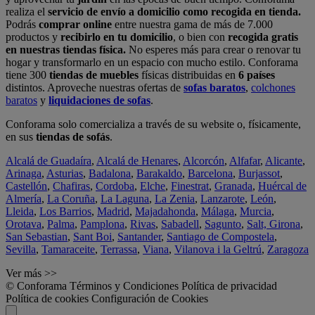
realiza el
servicio de envío a domicilio como recogida en tienda.
Podrás
comprar online
entre nuestra gama de más de 7.000
productos y
recibirlo en tu domicilio
, o bien con
recogida gratis
en nuestras tiendas física.
No esperes más para crear o renovar tu
hogar y transformarlo en un espacio con mucho estilo. Conforama
tiene 300
tiendas de muebles
físicas distribuidas en
6 países
distintos. Aproveche nuestras ofertas de
sofas baratos
,
colchones
baratos
y
liquidaciones de sofas
.
Conforama solo comercializa a través de su website o, físicamente,
en sus
tiendas de sofás
.
Alcalá de Guadaíra
,
Alcalá de Henares
,
Alcorcón
,
Alfafar
,
Alicante
,
Arinaga
,
Asturias
,
Badalona
,
Barakaldo
,
Barcelona
,
Burjassot
,
Castellón
,
Chafiras
,
Cordoba
,
Elche
,
Finestrat
,
Granada
,
Huércal de
Almería
,
La Coruña
,
La Laguna
,
La Zenia
,
Lanzarote
,
León
,
Lleida
,
Los Barrios
,
Madrid
,
Majadahonda
,
Málaga
,
Murcia
,
Orotava
,
Palma
,
Pamplona
,
Rivas
,
Sabadell
,
Sagunto
,
Salt, Girona
,
San Sebastian
,
Sant Boi
,
Santander
,
Santiago de Compostela
,
Sevilla
,
Tamaraceite
,
Terrassa
,
Viana
,
Vilanova i la Geltrú
,
Zaragoza
Ver más >>
© Conforama
Términos y Condiciones
Política de privacidad
Política de cookies
Configuración de Cookies