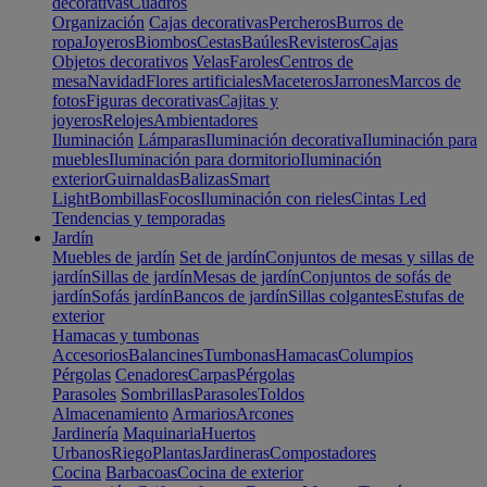
decorativas
Cuadros
Organización
Cajas decorativas
Percheros
Burros de
ropa
Joyeros
Biombos
Cestas
Baúles
Revisteros
Cajas
Objetos decorativos
Velas
Faroles
Centros de
mesa
Navidad
Flores artificiales
Maceteros
Jarrones
Marcos de
fotos
Figuras decorativas
Cajitas y
joyeros
Relojes
Ambientadores
Iluminación
Lámparas
Iluminación decorativa
Iluminación para
muebles
Iluminación para dormitorio
Iluminación
exterior
Guirnaldas
Balizas
Smart
Light
Bombillas
Focos
Iluminación con rieles
Cintas Led
Tendencias y temporadas
Jardín
Muebles de jardín
Set de jardín
Conjuntos de mesas y sillas de
jardín
Sillas de jardín
Mesas de jardín
Conjuntos de sofás de
jardín
Sofás jardín
Bancos de jardín
Sillas colgantes
Estufas de
exterior
Hamacas y tumbonas
Accesorios
Balancines
Tumbonas
Hamacas
Columpios
Pérgolas
Cenadores
Carpas
Pérgolas
Parasoles
Sombrillas
Parasoles
Toldos
Almacenamiento
Armarios
Arcones
Jardinería
Maquinaria
Huertos
Urbanos
Riego
Plantas
Jardineras
Compostadores
Cocina
Barbacoas
Cocina de exterior