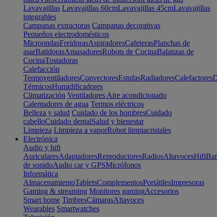
Lavavajillas
Lavavajillas 60cm
Lavavajillas 45cm
Lavavajillas
integrables
Campanas extractoras
Campanas decorativas
Pequeños electrodomésticos
Microondas
Freidoras
Aspiradores
Cafeteras
Planchas de
asar
Batidoras
Amasadores
Robots de Cocina
Balanzas de
Cocina
Tostadoras
Calefacción
Termoventiladores
Convectores
Estufas
Radiadores
Calefactores
D
Térmicos
Humidificadores
Climatización
Ventiladores
Aire acondicionado
Calentadores de agua
Termos eléctricos
Belleza y salud
Cuidado de los hombres
Cuidado
cabello
Cuidado dental
Salud y bienestar
Limpieza
Limpieza a vapor
Robot limpiacristales
Electrónica
Audio y hifi
Auriculares
Adaptadores
Reproductores
Radios
Altavoces
Hifi
Bar
de sonido
Audio car y GPS
Micrófonos
Informática
Almacenamiento
Tablets
Complementos
Portátiles
Impresoras
Gaming & streaming
Monitores gaming
Accesorios
Smart home
Timbres
Cámaras
Altavoces
Wearables
Smartwatches