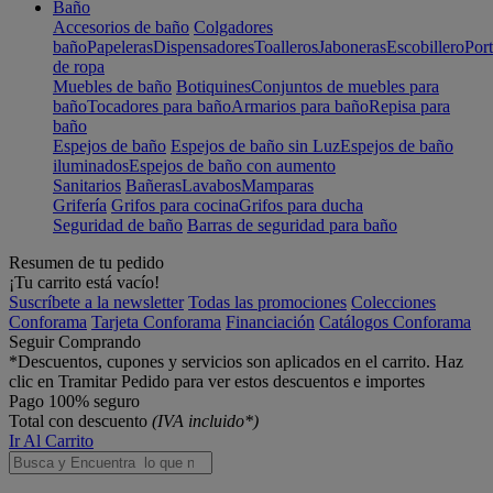
Baño
Accesorios de baño
Colgadores
baño
Papeleras
Dispensadores
Toalleros
Jaboneras
Escobillero
Port
de ropa
Muebles de baño
Botiquines
Conjuntos de muebles para
baño
Tocadores para baño
Armarios para baño
Repisa para
baño
Espejos de baño
Espejos de baño sin Luz
Espejos de baño
iluminados
Espejos de baño con aumento
Sanitarios
Bañeras
Lavabos
Mamparas
Grifería
Grifos para cocina
Grifos para ducha
Seguridad de baño
Barras de seguridad para baño
Resumen de tu pedido
¡Tu carrito está vacío!
Suscríbete a la newsletter
Todas las promociones
Colecciones
Conforama
Tarjeta Conforama
Financiación
Catálogos Conforama
Seguir Comprando
*Descuentos, cupones y servicios son aplicados en el carrito. Haz
clic en Tramitar Pedido para ver estos descuentos e importes
Pago 100% seguro
Total con descuento
(IVA incluido*)
Ir Al Carrito