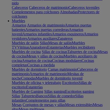
nido
Cabeceros
Cabeceros de matrimonio
Cabeceros juveniles
Complementos para colchones
Almohadas
Protectores de
colchones
Muebles
Armarios
Armarios de matrimonio
Armarios puertas
batientes
Armarios puertas correderas
Armarios
juvenil
Armarios infantiles
Armarios esquineros
Armarios
vestidores
Armarios auxiliares
Zapateros
Muebles de salón
Sillas
Mesas de salón
Muebles
TV
Vitrinas
Aparadores
Estanterias
Muebles recibidores
Muebles de cocina
Sillas de cocinas
Taburetes de cocina
Mesas
de cocina
Mesas y sillas de cocina
Muebles auxiliares de
cocina
Armarios de cocina
Cocinas modulares
Cocinas
completas
Cocinas a medida
Muebles de dormitorio
Camas matrimonio
Cabeceros de
matrimonio
Armarios de matrimonio
Mesitas de
noche
Comodas
Muebles de dormitorio juvenil
Muebles de oficina y teletrabajo
Escritorios
Sillas de
escritorio
Estanterías
Muebles de Gaming
Sillas gaming
Escritorios gaming
Sillas
Taburetes
Bancos
Sillas de comedor
Sillas
infantiles
Complementos para sillas
Mesas
Conjuntos de mesas y sillas
Mesas extensibles
Mesas
altas
Mesas multiusos