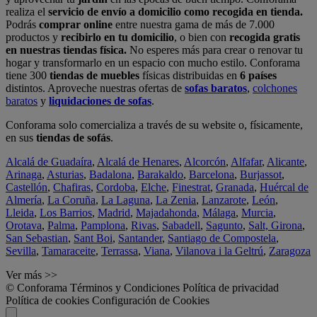
realiza el
servicio de envío a domicilio como recogida en tienda.
Podrás
comprar online
entre nuestra gama de más de 7.000
productos y
recibirlo en tu domicilio
, o bien con
recogida gratis
en nuestras tiendas física.
No esperes más para crear o renovar tu
hogar y transformarlo en un espacio con mucho estilo. Conforama
tiene 300
tiendas de muebles
físicas distribuidas en
6 países
distintos. Aproveche nuestras ofertas de
sofas baratos
,
colchones
baratos
y
liquidaciones de sofas
.
Conforama solo comercializa a través de su website o, físicamente,
en sus
tiendas de sofás
.
Alcalá de Guadaíra
,
Alcalá de Henares
,
Alcorcón
,
Alfafar
,
Alicante
,
Arinaga
,
Asturias
,
Badalona
,
Barakaldo
,
Barcelona
,
Burjassot
,
Castellón
,
Chafiras
,
Cordoba
,
Elche
,
Finestrat
,
Granada
,
Huércal de
Almería
,
La Coruña
,
La Laguna
,
La Zenia
,
Lanzarote
,
León
,
Lleida
,
Los Barrios
,
Madrid
,
Majadahonda
,
Málaga
,
Murcia
,
Orotava
,
Palma
,
Pamplona
,
Rivas
,
Sabadell
,
Sagunto
,
Salt, Girona
,
San Sebastian
,
Sant Boi
,
Santander
,
Santiago de Compostela
,
Sevilla
,
Tamaraceite
,
Terrassa
,
Viana
,
Vilanova i la Geltrú
,
Zaragoza
Ver más >>
© Conforama
Términos y Condiciones
Política de privacidad
Política de cookies
Configuración de Cookies