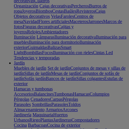
decorativas
Cuadros
Organización
Cajas decorativas
Percheros
Burros de
ropa
Joyeros
Biombos
Cestas
Baúles
Revisteros
Cajas
Objetos decorativos
Velas
Faroles
Centros de
mesa
Navidad
Flores artificiales
Maceteros
Jarrones
Marcos de
fotos
Figuras decorativas
Cajitas y
joyeros
Relojes
Ambientadores
Iluminación
Lámparas
Iluminación decorativa
Iluminación para
muebles
Iluminación para dormitorio
Iluminación
exterior
Guirnaldas
Balizas
Smart
Light
Bombillas
Focos
Iluminación con rieles
Cintas Led
Tendencias y temporadas
Jardín
Muebles de jardín
Set de jardín
Conjuntos de mesas y sillas de
jardín
Sillas de jardín
Mesas de jardín
Conjuntos de sofás de
jardín
Sofás jardín
Bancos de jardín
Sillas colgantes
Estufas de
exterior
Hamacas y tumbonas
Accesorios
Balancines
Tumbonas
Hamacas
Columpios
Pérgolas
Cenadores
Carpas
Pérgolas
Parasoles
Sombrillas
Parasoles
Toldos
Almacenamiento
Armarios
Arcones
Jardinería
Maquinaria
Huertos
Urbanos
Riego
Plantas
Jardineras
Compostadores
Cocina
Barbacoas
Cocina de exterior