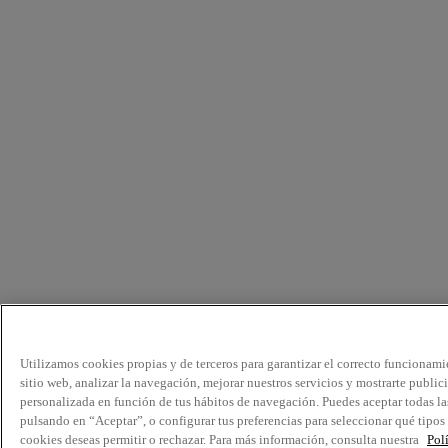
Utilizamos cookies propias y de terceros para garantizar el correcto funcionami
sitio web, analizar la navegación, mejorar nuestros servicios y mostrarte public
personalizada en función de tus hábitos de navegación. Puedes aceptar todas la
pulsando en “Aceptar”, o configurar tus preferencias para seleccionar qué tipos
cookies deseas permitir o rechazar. Para más información, consulta nuestra
Pol