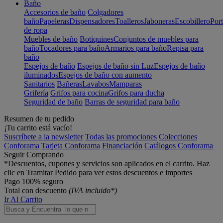
Baño
Accesorios de baño
Colgadores
baño
Papeleras
Dispensadores
Toalleros
Jaboneras
Escobillero
Port
de ropa
Muebles de baño
Botiquines
Conjuntos de muebles para
baño
Tocadores para baño
Armarios para baño
Repisa para
baño
Espejos de baño
Espejos de baño sin Luz
Espejos de baño
iluminados
Espejos de baño con aumento
Sanitarios
Bañeras
Lavabos
Mamparas
Grifería
Grifos para cocina
Grifos para ducha
Seguridad de baño
Barras de seguridad para baño
Resumen de tu pedido
¡Tu carrito está vacío!
Suscríbete a la newsletter
Todas las promociones
Colecciones
Conforama
Tarjeta Conforama
Financiación
Catálogos Conforama
Seguir Comprando
*Descuentos, cupones y servicios son aplicados en el carrito. Haz
clic en Tramitar Pedido para ver estos descuentos e importes
Pago 100% seguro
Total con descuento
(IVA incluido*)
Ir Al Carrito