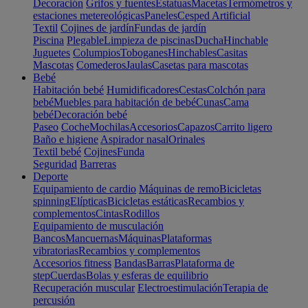
Decoración
Grifos y fuentes
Estatuas
Macetas
Termómetros y
estaciones metereológicas
Paneles
Cesped Artificial
Textil
Cojines de jardín
Fundas de jardín
Piscina
Plegable
Limpieza de piscinas
Ducha
Hinchable
Juguetes
Columpios
Toboganes
Hinchables
Casitas
Mascotas
Comederos
Jaulas
Casetas para mascotas
Bebé
Habitación bebé
Humidificadores
Cestas
Colchón para
bebé
Muebles para habitación de bebé
Cunas
Cama
bebé
Decoración bebé
Paseo
Coche
Mochilas
Accesorios
Capazos
Carrito ligero
Baño e higiene
Aspirador nasal
Orinales
Textil bebé
Cojines
Funda
Seguridad
Barreras
Deporte
Equipamiento de cardio
Máquinas de remo
Bicicletas
spinning
Elípticas
Bicicletas estáticas
Recambios y
complementos
Cintas
Rodillos
Equipamiento de musculación
Bancos
Mancuernas
Máquinas
Plataformas
vibratorias
Recambios y complementos
Accesorios fitness
Bandas
Barras
Plataforma de
step
Cuerdas
Bolas y esferas de equilibrio
Recuperación muscular
Electroestimulación
Terapia de
percusión