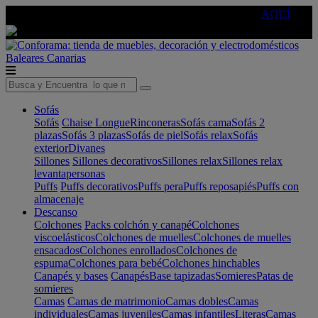
🔵Cambia tu electro con
-10% EXTRA
de descuento ☑️
AQUÍ
Baleares
Canarias
Sofás
Sofás
Chaise Longue
Rinconeras
Sofás cama
Sofás 2
plazas
Sofás 3 plazas
Sofás de piel
Sofás relax
Sofás
exterior
Divanes
Sillones
Sillones decorativos
Sillones relax
Sillones relax
levantapersonas
Puffs
Puffs decorativos
Puffs pera
Puffs reposapiés
Puffs con
almacenaje
Descanso
Colchones
Packs colchón y canapé
Colchones
viscoelásticos
Colchones de muelles
Colchones de muelles
ensacados
Colchones enrollados
Colchones de
espuma
Colchones para bebé
Colchones hinchables
Canapés y bases
Canapés
Base tapizadas
Somieres
Patas de
somieres
Camas
Camas de matrimonio
Camas dobles
Camas
individuales
Camas juveniles
Camas infantiles
Literas
Camas