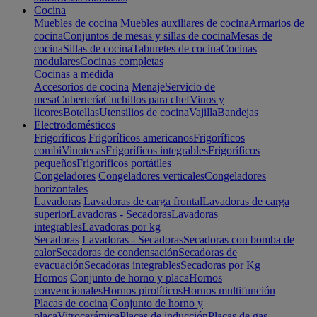
Cocina
Muebles de cocina
Muebles auxiliares de cocina
Armarios de
cocina
Conjuntos de mesas y sillas de cocina
Mesas de
cocina
Sillas de cocina
Taburetes de cocina
Cocinas
modulares
Cocinas completas
Cocinas a medida
Accesorios de cocina
Menaje
Servicio de
mesa
Cubertería
Cuchillos para chef
Vinos y
licores
Botellas
Utensilios de cocina
Vajilla
Bandejas
Electrodomésticos
Frigoríficos
Frigoríficos americanos
Frigoríficos
combi
Vinotecas
Frigoríficos integrables
Frigoríficos
pequeños
Frigoríficos portátiles
Congeladores
Congeladores verticales
Congeladores
horizontales
Lavadoras
Lavadoras de carga frontal
Lavadoras de carga
superior
Lavadoras - Secadoras
Lavadoras
integrables
Lavadoras por kg
Secadoras
Lavadoras - Secadoras
Secadoras con bomba de
calor
Secadoras de condensación
Secadoras de
evacuación
Secadoras integrables
Secadoras por Kg
Hornos
Conjunto de horno y placa
Hornos
convencionales
Hornos pirolíticos
Hornos multifunción
Placas de cocina
Conjunto de horno y
placa
Vitrocerámica
Placas de inducción
Placas de gas