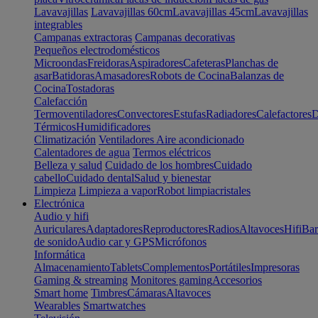
Lavavajillas
Lavavajillas 60cm
Lavavajillas 45cm
Lavavajillas
integrables
Campanas extractoras
Campanas decorativas
Pequeños electrodomésticos
Microondas
Freidoras
Aspiradores
Cafeteras
Planchas de
asar
Batidoras
Amasadores
Robots de Cocina
Balanzas de
Cocina
Tostadoras
Calefacción
Termoventiladores
Convectores
Estufas
Radiadores
Calefactores
D
Térmicos
Humidificadores
Climatización
Ventiladores
Aire acondicionado
Calentadores de agua
Termos eléctricos
Belleza y salud
Cuidado de los hombres
Cuidado
cabello
Cuidado dental
Salud y bienestar
Limpieza
Limpieza a vapor
Robot limpiacristales
Electrónica
Audio y hifi
Auriculares
Adaptadores
Reproductores
Radios
Altavoces
Hifi
Bar
de sonido
Audio car y GPS
Micrófonos
Informática
Almacenamiento
Tablets
Complementos
Portátiles
Impresoras
Gaming & streaming
Monitores gaming
Accesorios
Smart home
Timbres
Cámaras
Altavoces
Wearables
Smartwatches