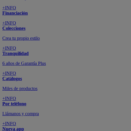
+INFO
Financiación
+INFO
Colecciones
Crea tu propio estilo
+INFO
Tranquilidad
6 años de Garantía Plus
+INFO
Catálogos
Miles de productos
+INFO
Por teléfono
Llámanos y compra
+INFO
Nueva app