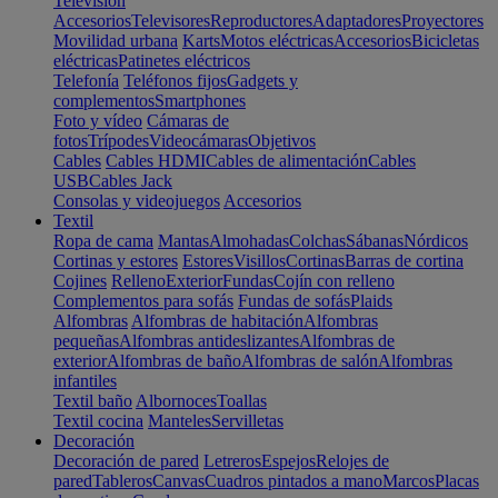
Televisión
Accesorios
Televisores
Reproductores
Adaptadores
Proyectores
Movilidad urbana
Karts
Motos eléctricas
Accesorios
Bicicletas
eléctricas
Patinetes eléctricos
Telefonía
Teléfonos fijos
Gadgets y
complementos
Smartphones
Foto y vídeo
Cámaras de
fotos
Trípodes
Videocámaras
Objetivos
Cables
Cables HDMI
Cables de alimentación
Cables
USB
Cables Jack
Consolas y videojuegos
Accesorios
Textil
Ropa de cama
Mantas
Almohadas
Colchas
Sábanas
Nórdicos
Cortinas y estores
Estores
Visillos
Cortinas
Barras de cortina
Cojines
Relleno
Exterior
Fundas
Cojín con relleno
Complementos para sofás
Fundas de sofás
Plaids
Alfombras
Alfombras de habitación
Alfombras
pequeñas
Alfombras antideslizantes
Alfombras de
exterior
Alfombras de baño
Alfombras de salón
Alfombras
infantiles
Textil baño
Albornoces
Toallas
Textil cocina
Manteles
Servilletas
Decoración
Decoración de pared
Letreros
Espejos
Relojes de
pared
Tableros
Canvas
Cuadros pintados a mano
Marcos
Placas