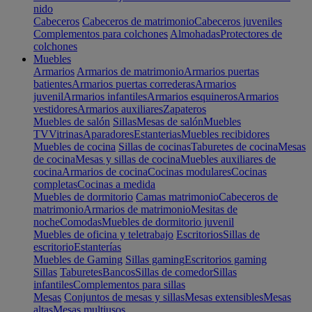
nido
Cabeceros
Cabeceros de matrimonio
Cabeceros juveniles
Complementos para colchones
Almohadas
Protectores de
colchones
Muebles
Armarios
Armarios de matrimonio
Armarios puertas
batientes
Armarios puertas correderas
Armarios
juvenil
Armarios infantiles
Armarios esquineros
Armarios
vestidores
Armarios auxiliares
Zapateros
Muebles de salón
Sillas
Mesas de salón
Muebles
TV
Vitrinas
Aparadores
Estanterias
Muebles recibidores
Muebles de cocina
Sillas de cocinas
Taburetes de cocina
Mesas
de cocina
Mesas y sillas de cocina
Muebles auxiliares de
cocina
Armarios de cocina
Cocinas modulares
Cocinas
completas
Cocinas a medida
Muebles de dormitorio
Camas matrimonio
Cabeceros de
matrimonio
Armarios de matrimonio
Mesitas de
noche
Comodas
Muebles de dormitorio juvenil
Muebles de oficina y teletrabajo
Escritorios
Sillas de
escritorio
Estanterías
Muebles de Gaming
Sillas gaming
Escritorios gaming
Sillas
Taburetes
Bancos
Sillas de comedor
Sillas
infantiles
Complementos para sillas
Mesas
Conjuntos de mesas y sillas
Mesas extensibles
Mesas
altas
Mesas multiusos