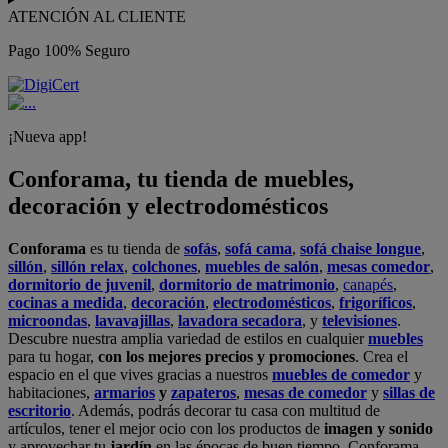
ATENCIÓN AL CLIENTE
Pago 100% Seguro
¡Nueva app!
Conforama, tu tienda de muebles,
decoración y electrodomésticos
Conforama
es tu tienda de
sofás
,
sofá cama
,
sofá chaise longue
,
sillón
,
sillón relax
,
colchones
,
muebles de salón
,
mesas comedor
,
dormitorio de juvenil
,
dormitorio de matrimonio
,
canapés
,
cocinas a medida
,
decoración
,
electrodomésticos
,
frigoríficos
,
microondas
,
lavavajillas
,
lavadora secadora
, y
televisiones
.
Descubre nuestra amplia variedad de estilos en cualquier
muebles
para tu hogar,
con los mejores precios y promociones
. Crea el
espacio en el que vives gracias a nuestros
muebles de comedor
y
habitaciones,
armarios
y
zapateros
,
mesas de comedor
y
sillas de
escritorio
. Además, podrás decorar tu casa con multitud de
artículos, tener el mejor ocio con los productos de
imagen y sonido
y aprovechar tu
jardín
en las épocas de buen tiempo. Conforama