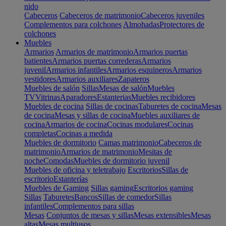
nido
Cabeceros
Cabeceros de matrimonio
Cabeceros juveniles
Complementos para colchones
Almohadas
Protectores de
colchones
Muebles
Armarios
Armarios de matrimonio
Armarios puertas
batientes
Armarios puertas correderas
Armarios
juvenil
Armarios infantiles
Armarios esquineros
Armarios
vestidores
Armarios auxiliares
Zapateros
Muebles de salón
Sillas
Mesas de salón
Muebles
TV
Vitrinas
Aparadores
Estanterias
Muebles recibidores
Muebles de cocina
Sillas de cocinas
Taburetes de cocina
Mesas
de cocina
Mesas y sillas de cocina
Muebles auxiliares de
cocina
Armarios de cocina
Cocinas modulares
Cocinas
completas
Cocinas a medida
Muebles de dormitorio
Camas matrimonio
Cabeceros de
matrimonio
Armarios de matrimonio
Mesitas de
noche
Comodas
Muebles de dormitorio juvenil
Muebles de oficina y teletrabajo
Escritorios
Sillas de
escritorio
Estanterías
Muebles de Gaming
Sillas gaming
Escritorios gaming
Sillas
Taburetes
Bancos
Sillas de comedor
Sillas
infantiles
Complementos para sillas
Mesas
Conjuntos de mesas y sillas
Mesas extensibles
Mesas
altas
Mesas multiusos