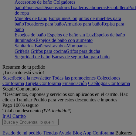
Accesorios de baño
Colgadores
baño
Papeleras
Dispensadores
Toalleros
Jaboneras
Escobillero
Port
de ropa
Muebles de baño
Botiquines
Conjuntos de muebles para
baño
Tocadores para baño
Armarios para baño
Repisa para
baño
Espejos de baño
Espejos de baño sin Luz
Espejos de baño
iluminados
Espejos de baño con aumento
Sanitarios
Bañeras
Lavabos
Mamparas
Grifería
Grifos para cocina
Grifos para ducha
Seguridad de baño
Barras de seguridad para baño
Resumen de tu pedido
¡Tu carrito está vacío!
Suscríbete a la newsletter
Todas las promociones
Colecciones
Conforama
Tarjeta Conforama
Financiación
Catálogos Conforama
Seguir Comprando
*Descuentos, cupones y servicios son aplicados en el carrito. Haz
clic en Tramitar Pedido para ver estos descuentos e importes
Pago 100% seguro
Total con descuento
(IVA incluido*)
Ir Al Carrito
Estado de mi pedido
Tiendas
Ayuda
Blog
App Conforama
Baleares