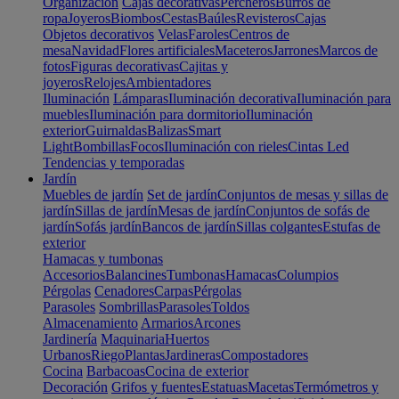
Organización
Cajas decorativas
Percheros
Burros de
ropa
Joyeros
Biombos
Cestas
Baúles
Revisteros
Cajas
Objetos decorativos
Velas
Faroles
Centros de
mesa
Navidad
Flores artificiales
Maceteros
Jarrones
Marcos de
fotos
Figuras decorativas
Cajitas y
joyeros
Relojes
Ambientadores
Iluminación
Lámparas
Iluminación decorativa
Iluminación para
muebles
Iluminación para dormitorio
Iluminación
exterior
Guirnaldas
Balizas
Smart
Light
Bombillas
Focos
Iluminación con rieles
Cintas Led
Tendencias y temporadas
Jardín
Muebles de jardín
Set de jardín
Conjuntos de mesas y sillas de
jardín
Sillas de jardín
Mesas de jardín
Conjuntos de sofás de
jardín
Sofás jardín
Bancos de jardín
Sillas colgantes
Estufas de
exterior
Hamacas y tumbonas
Accesorios
Balancines
Tumbonas
Hamacas
Columpios
Pérgolas
Cenadores
Carpas
Pérgolas
Parasoles
Sombrillas
Parasoles
Toldos
Almacenamiento
Armarios
Arcones
Jardinería
Maquinaria
Huertos
Urbanos
Riego
Plantas
Jardineras
Compostadores
Cocina
Barbacoas
Cocina de exterior
Decoración
Grifos y fuentes
Estatuas
Macetas
Termómetros y