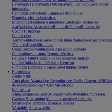
Lavavajillas
Lavavajillas 60cm
Lavavajillas 45cm
Lavavajillas
integrables
Campanas extractoras
Campanas decorativas
Pequeños electrodomésticos
Microondas
Freidoras
Aspiradores
Cafeteras
Planchas de
asar
Batidoras
Amasadores
Robots de Cocina
Balanzas de
Cocina
Tostadoras
Calefacción
Termoventiladores
Convectores
Estufas
Radiadores
Calefactores
D
Térmicos
Humidificadores
Climatización
Ventiladores
Aire acondicionado
Calentadores de agua
Termos eléctricos
Belleza y salud
Cuidado de los hombres
Cuidado
cabello
Cuidado dental
Salud y bienestar
Limpieza
Limpieza a vapor
Robot limpiacristales
Electrónica
Audio y hifi
Auriculares
Adaptadores
Reproductores
Radios
Altavoces
Hifi
Bar
de sonido
Audio car y GPS
Micrófonos
Informática
Almacenamiento
Tablets
Complementos
Portátiles
Impresoras
Gaming & streaming
Monitores gaming
Accesorios
Smart home
Timbres
Cámaras
Altavoces
Wearables
Smartwatches