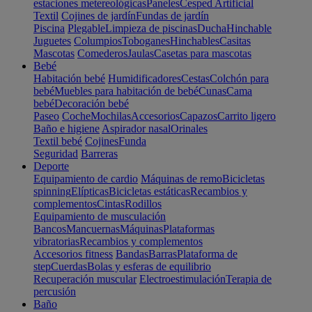
estaciones metereológicas
Paneles
Cesped Artificial
Textil
Cojines de jardín
Fundas de jardín
Piscina
Plegable
Limpieza de piscinas
Ducha
Hinchable
Juguetes
Columpios
Toboganes
Hinchables
Casitas
Mascotas
Comederos
Jaulas
Casetas para mascotas
Bebé
Habitación bebé
Humidificadores
Cestas
Colchón para
bebé
Muebles para habitación de bebé
Cunas
Cama
bebé
Decoración bebé
Paseo
Coche
Mochilas
Accesorios
Capazos
Carrito ligero
Baño e higiene
Aspirador nasal
Orinales
Textil bebé
Cojines
Funda
Seguridad
Barreras
Deporte
Equipamiento de cardio
Máquinas de remo
Bicicletas
spinning
Elípticas
Bicicletas estáticas
Recambios y
complementos
Cintas
Rodillos
Equipamiento de musculación
Bancos
Mancuernas
Máquinas
Plataformas
vibratorias
Recambios y complementos
Accesorios fitness
Bandas
Barras
Plataforma de
step
Cuerdas
Bolas y esferas de equilibrio
Recuperación muscular
Electroestimulación
Terapia de
percusión
Baño