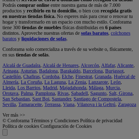
Podrás
comprar online
entre nuestra gama de más de 7.000
productos y
recibirlo en tu domicilio
, o bien con
recogida gratis
en nuestras tiendas física.
No esperes más para crear o renovar tu
hogar y transformarlo en un espacio con mucho estilo. Conforama
tiene 300
tiendas de muebles
físicas distribuidas en
6 países
distintos. Aproveche nuestras ofertas de
sofas baratos
,
colchones
baratos
y
liquidaciones de sofas
.
Conforama solo comercializa a través de su website o, físicamente,
en sus
tiendas de sofás
.
Alcalá de Guadaíra
,
Alcalá de Henares
,
Alcorcón
,
Alfafar
,
Alicante
,
Arinaga
,
Asturias
,
Badalona
,
Barakaldo
,
Barcelona
,
Burjassot
,
Castellón
,
Chafiras
,
Cordoba
,
Elche
,
Finestrat
,
Granada
,
Huércal de
Almería
,
La Coruña
,
La Laguna
,
La Zenia
,
Lanzarote
,
León
,
Lleida
,
Los Barrios
,
Madrid
,
Majadahonda
,
Málaga
,
Murcia
,
Orotava
,
Palma
,
Pamplona
,
Rivas
,
Sabadell
,
Sagunto
,
Salt, Girona
,
San Sebastian
,
Sant Boi
,
Santander
,
Santiago de Compostela
,
Sevilla
,
Tamaraceite
,
Terrassa
,
Viana
,
Vilanova i la Geltrú
,
Zaragoza
Ver más >>
© Conforama
Términos y Condiciones
Política de privacidad
Política de cookies
Configuración de Cookies