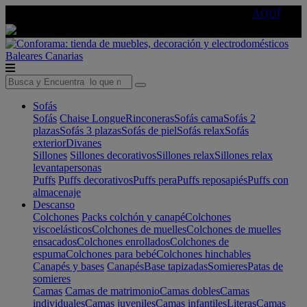
🔵Cambia tu electro con
-10% EXTRA
de descuento ☑️
AQUÍ
Baleares
Canarias
Sofás
Sofás
Chaise Longue
Rinconeras
Sofás cama
Sofás 2
plazas
Sofás 3 plazas
Sofás de piel
Sofás relax
Sofás
exterior
Divanes
Sillones
Sillones decorativos
Sillones relax
Sillones relax
levantapersonas
Puffs
Puffs decorativos
Puffs pera
Puffs reposapiés
Puffs con
almacenaje
Descanso
Colchones
Packs colchón y canapé
Colchones
viscoelásticos
Colchones de muelles
Colchones de muelles
ensacados
Colchones enrollados
Colchones de
espuma
Colchones para bebé
Colchones hinchables
Canapés y bases
Canapés
Base tapizadas
Somieres
Patas de
somieres
Camas
Camas de matrimonio
Camas dobles
Camas
individuales
Camas juveniles
Camas infantiles
Literas
Camas