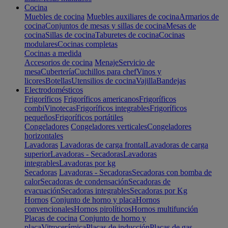
Cocina
Muebles de cocina
Muebles auxiliares de cocina
Armarios de
cocina
Conjuntos de mesas y sillas de cocina
Mesas de
cocina
Sillas de cocina
Taburetes de cocina
Cocinas
modulares
Cocinas completas
Cocinas a medida
Accesorios de cocina
Menaje
Servicio de
mesa
Cubertería
Cuchillos para chef
Vinos y
licores
Botellas
Utensilios de cocina
Vajilla
Bandejas
Electrodomésticos
Frigoríficos
Frigoríficos americanos
Frigoríficos
combi
Vinotecas
Frigoríficos integrables
Frigoríficos
pequeños
Frigoríficos portátiles
Congeladores
Congeladores verticales
Congeladores
horizontales
Lavadoras
Lavadoras de carga frontal
Lavadoras de carga
superior
Lavadoras - Secadoras
Lavadoras
integrables
Lavadoras por kg
Secadoras
Lavadoras - Secadoras
Secadoras con bomba de
calor
Secadoras de condensación
Secadoras de
evacuación
Secadoras integrables
Secadoras por Kg
Hornos
Conjunto de horno y placa
Hornos
convencionales
Hornos pirolíticos
Hornos multifunción
Placas de cocina
Conjunto de horno y
placa
Vitrocerámica
Placas de inducción
Placas de gas