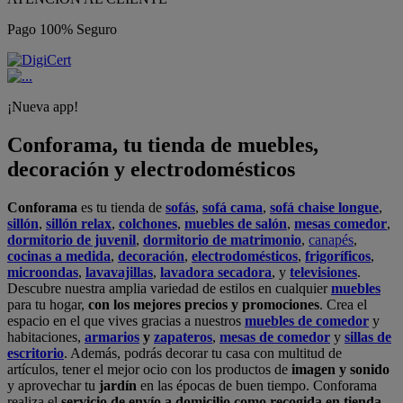
Pago 100% Seguro
¡Nueva app!
Conforama, tu tienda de muebles,
decoración y electrodomésticos
Conforama
es tu tienda de
sofás
,
sofá cama
,
sofá chaise longue
,
sillón
,
sillón relax
,
colchones
,
muebles de salón
,
mesas comedor
,
dormitorio de juvenil
,
dormitorio de matrimonio
,
canapés
,
cocinas a medida
,
decoración
,
electrodomésticos
,
frigoríficos
,
microondas
,
lavavajillas
,
lavadora secadora
, y
televisiones
.
Descubre nuestra amplia variedad de estilos en cualquier
muebles
para tu hogar,
con los mejores precios y promociones
. Crea el
espacio en el que vives gracias a nuestros
muebles de comedor
y
habitaciones,
armarios
y
zapateros
,
mesas de comedor
y
sillas de
escritorio
. Además, podrás decorar tu casa con multitud de
artículos, tener el mejor ocio con los productos de
imagen y sonido
y aprovechar tu
jardín
en las épocas de buen tiempo. Conforama
realiza el
servicio de envío a domicilio como recogida en tienda.