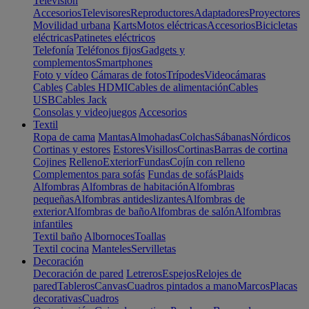
Televisión
Accesorios
Televisores
Reproductores
Adaptadores
Proyectores
Movilidad urbana
Karts
Motos eléctricas
Accesorios
Bicicletas
eléctricas
Patinetes eléctricos
Telefonía
Teléfonos fijos
Gadgets y
complementos
Smartphones
Foto y vídeo
Cámaras de fotos
Trípodes
Videocámaras
Cables
Cables HDMI
Cables de alimentación
Cables
USB
Cables Jack
Consolas y videojuegos
Accesorios
Textil
Ropa de cama
Mantas
Almohadas
Colchas
Sábanas
Nórdicos
Cortinas y estores
Estores
Visillos
Cortinas
Barras de cortina
Cojines
Relleno
Exterior
Fundas
Cojín con relleno
Complementos para sofás
Fundas de sofás
Plaids
Alfombras
Alfombras de habitación
Alfombras
pequeñas
Alfombras antideslizantes
Alfombras de
exterior
Alfombras de baño
Alfombras de salón
Alfombras
infantiles
Textil baño
Albornoces
Toallas
Textil cocina
Manteles
Servilletas
Decoración
Decoración de pared
Letreros
Espejos
Relojes de
pared
Tableros
Canvas
Cuadros pintados a mano
Marcos
Placas
decorativas
Cuadros