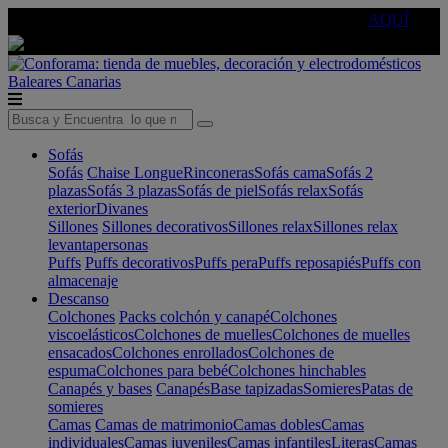
🔵Cambia tu electro con
-10% EXTRA
de descuento ☑️
AQUÍ
Baleares
Canarias
Sofás
Sofás
Chaise Longue
Rinconeras
Sofás cama
Sofás 2
plazas
Sofás 3 plazas
Sofás de piel
Sofás relax
Sofás
exterior
Divanes
Sillones
Sillones decorativos
Sillones relax
Sillones relax
levantapersonas
Puffs
Puffs decorativos
Puffs pera
Puffs reposapiés
Puffs con
almacenaje
Descanso
Colchones
Packs colchón y canapé
Colchones
viscoelásticos
Colchones de muelles
Colchones de muelles
ensacados
Colchones enrollados
Colchones de
espuma
Colchones para bebé
Colchones hinchables
Canapés y bases
Canapés
Base tapizadas
Somieres
Patas de
somieres
Camas
Camas de matrimonio
Camas dobles
Camas
individuales
Camas juveniles
Camas infantiles
Literas
Camas