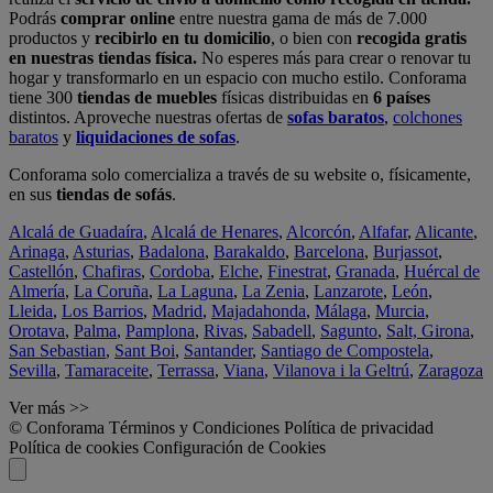
Podrás
comprar online
entre nuestra gama de más de 7.000
productos y
recibirlo en tu domicilio
, o bien con
recogida gratis
en nuestras tiendas física.
No esperes más para crear o renovar tu
hogar y transformarlo en un espacio con mucho estilo. Conforama
tiene 300
tiendas de muebles
físicas distribuidas en
6 países
distintos. Aproveche nuestras ofertas de
sofas baratos
,
colchones
baratos
y
liquidaciones de sofas
.
Conforama solo comercializa a través de su website o, físicamente,
en sus
tiendas de sofás
.
Alcalá de Guadaíra
,
Alcalá de Henares
,
Alcorcón
,
Alfafar
,
Alicante
,
Arinaga
,
Asturias
,
Badalona
,
Barakaldo
,
Barcelona
,
Burjassot
,
Castellón
,
Chafiras
,
Cordoba
,
Elche
,
Finestrat
,
Granada
,
Huércal de
Almería
,
La Coruña
,
La Laguna
,
La Zenia
,
Lanzarote
,
León
,
Lleida
,
Los Barrios
,
Madrid
,
Majadahonda
,
Málaga
,
Murcia
,
Orotava
,
Palma
,
Pamplona
,
Rivas
,
Sabadell
,
Sagunto
,
Salt, Girona
,
San Sebastian
,
Sant Boi
,
Santander
,
Santiago de Compostela
,
Sevilla
,
Tamaraceite
,
Terrassa
,
Viana
,
Vilanova i la Geltrú
,
Zaragoza
Ver más >>
© Conforama
Términos y Condiciones
Política de privacidad
Política de cookies
Configuración de Cookies