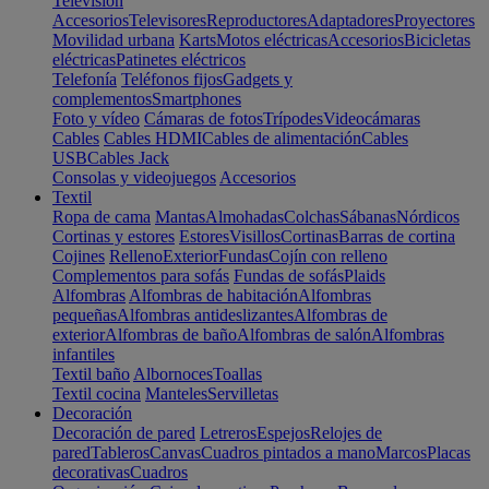
Televisión
Accesorios
Televisores
Reproductores
Adaptadores
Proyectores
Movilidad urbana
Karts
Motos eléctricas
Accesorios
Bicicletas
eléctricas
Patinetes eléctricos
Telefonía
Teléfonos fijos
Gadgets y
complementos
Smartphones
Foto y vídeo
Cámaras de fotos
Trípodes
Videocámaras
Cables
Cables HDMI
Cables de alimentación
Cables
USB
Cables Jack
Consolas y videojuegos
Accesorios
Textil
Ropa de cama
Mantas
Almohadas
Colchas
Sábanas
Nórdicos
Cortinas y estores
Estores
Visillos
Cortinas
Barras de cortina
Cojines
Relleno
Exterior
Fundas
Cojín con relleno
Complementos para sofás
Fundas de sofás
Plaids
Alfombras
Alfombras de habitación
Alfombras
pequeñas
Alfombras antideslizantes
Alfombras de
exterior
Alfombras de baño
Alfombras de salón
Alfombras
infantiles
Textil baño
Albornoces
Toallas
Textil cocina
Manteles
Servilletas
Decoración
Decoración de pared
Letreros
Espejos
Relojes de
pared
Tableros
Canvas
Cuadros pintados a mano
Marcos
Placas
decorativas
Cuadros