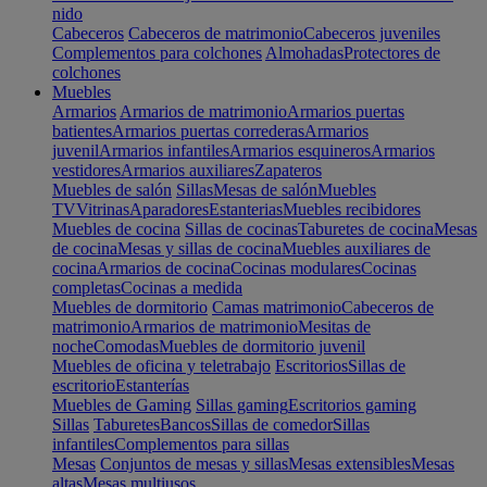
nido
Cabeceros
Cabeceros de matrimonio
Cabeceros juveniles
Complementos para colchones
Almohadas
Protectores de
colchones
Muebles
Armarios
Armarios de matrimonio
Armarios puertas
batientes
Armarios puertas correderas
Armarios
juvenil
Armarios infantiles
Armarios esquineros
Armarios
vestidores
Armarios auxiliares
Zapateros
Muebles de salón
Sillas
Mesas de salón
Muebles
TV
Vitrinas
Aparadores
Estanterias
Muebles recibidores
Muebles de cocina
Sillas de cocinas
Taburetes de cocina
Mesas
de cocina
Mesas y sillas de cocina
Muebles auxiliares de
cocina
Armarios de cocina
Cocinas modulares
Cocinas
completas
Cocinas a medida
Muebles de dormitorio
Camas matrimonio
Cabeceros de
matrimonio
Armarios de matrimonio
Mesitas de
noche
Comodas
Muebles de dormitorio juvenil
Muebles de oficina y teletrabajo
Escritorios
Sillas de
escritorio
Estanterías
Muebles de Gaming
Sillas gaming
Escritorios gaming
Sillas
Taburetes
Bancos
Sillas de comedor
Sillas
infantiles
Complementos para sillas
Mesas
Conjuntos de mesas y sillas
Mesas extensibles
Mesas
altas
Mesas multiusos