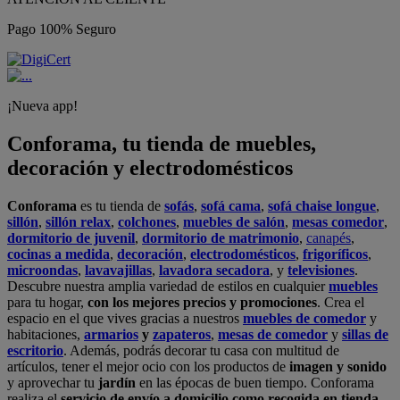
Pago 100% Seguro
¡Nueva app!
Conforama, tu tienda de muebles,
decoración y electrodomésticos
Conforama
es tu tienda de
sofás
,
sofá cama
,
sofá chaise longue
,
sillón
,
sillón relax
,
colchones
,
muebles de salón
,
mesas comedor
,
dormitorio de juvenil
,
dormitorio de matrimonio
,
canapés
,
cocinas a medida
,
decoración
,
electrodomésticos
,
frigoríficos
,
microondas
,
lavavajillas
,
lavadora secadora
, y
televisiones
.
Descubre nuestra amplia variedad de estilos en cualquier
muebles
para tu hogar,
con los mejores precios y promociones
. Crea el
espacio en el que vives gracias a nuestros
muebles de comedor
y
habitaciones,
armarios
y
zapateros
,
mesas de comedor
y
sillas de
escritorio
. Además, podrás decorar tu casa con multitud de
artículos, tener el mejor ocio con los productos de
imagen y sonido
y aprovechar tu
jardín
en las épocas de buen tiempo. Conforama
realiza el
servicio de envío a domicilio como recogida en tienda.