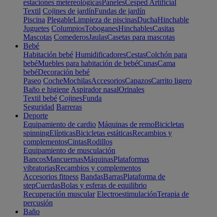
estaciones metereológicas
Paneles
Cesped Artificial
Textil
Cojines de jardín
Fundas de jardín
Piscina
Plegable
Limpieza de piscinas
Ducha
Hinchable
Juguetes
Columpios
Toboganes
Hinchables
Casitas
Mascotas
Comederos
Jaulas
Casetas para mascotas
Bebé
Habitación bebé
Humidificadores
Cestas
Colchón para
bebé
Muebles para habitación de bebé
Cunas
Cama
bebé
Decoración bebé
Paseo
Coche
Mochilas
Accesorios
Capazos
Carrito ligero
Baño e higiene
Aspirador nasal
Orinales
Textil bebé
Cojines
Funda
Seguridad
Barreras
Deporte
Equipamiento de cardio
Máquinas de remo
Bicicletas
spinning
Elípticas
Bicicletas estáticas
Recambios y
complementos
Cintas
Rodillos
Equipamiento de musculación
Bancos
Mancuernas
Máquinas
Plataformas
vibratorias
Recambios y complementos
Accesorios fitness
Bandas
Barras
Plataforma de
step
Cuerdas
Bolas y esferas de equilibrio
Recuperación muscular
Electroestimulación
Terapia de
percusión
Baño