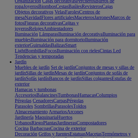
Organización
Cajas decorativas
Percheros
Burros de
ropa
Joyeros
Biombos
Cestas
Baúles
Revisteros
Cajas
Objetos decorativos
Velas
Faroles
Centros de
mesa
Navidad
Flores artificiales
Maceteros
Jarrones
Marcos de
fotos
Figuras decorativas
Cajitas y
joyeros
Relojes
Ambientadores
Iluminación
Lámparas
Iluminación decorativa
Iluminación para
muebles
Iluminación para dormitorio
Iluminación
exterior
Guirnaldas
Balizas
Smart
Light
Bombillas
Focos
Iluminación con rieles
Cintas Led
Tendencias y temporadas
Jardín
Muebles de jardín
Set de jardín
Conjuntos de mesas y sillas de
jardín
Sillas de jardín
Mesas de jardín
Conjuntos de sofás de
jardín
Sofás jardín
Bancos de jardín
Sillas colgantes
Estufas de
exterior
Hamacas y tumbonas
Accesorios
Balancines
Tumbonas
Hamacas
Columpios
Pérgolas
Cenadores
Carpas
Pérgolas
Parasoles
Sombrillas
Parasoles
Toldos
Almacenamiento
Armarios
Arcones
Jardinería
Maquinaria
Huertos
Urbanos
Riego
Plantas
Jardineras
Compostadores
Cocina
Barbacoas
Cocina de exterior
Decoración
Grifos y fuentes
Estatuas
Macetas
Termómetros y