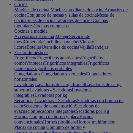
Cocina
Muebles de cocina
Muebles auxiliares de cocina
Armarios de
cocina
Conjuntos de mesas y sillas de cocina
Mesas de
cocina
Sillas de cocina
Taburetes de cocina
Cocinas
modulares
Cocinas completas
Cocinas a medida
Accesorios de cocina
Menaje
Servicio de
mesa
Cubertería
Cuchillos para chef
Vinos y
licores
Botellas
Utensilios de cocina
Vajilla
Bandejas
Electrodomésticos
Frigoríficos
Frigoríficos americanos
Frigoríficos
combi
Vinotecas
Frigoríficos integrables
Frigoríficos
pequeños
Frigoríficos portátiles
Congeladores
Congeladores verticales
Congeladores
horizontales
Lavadoras
Lavadoras de carga frontal
Lavadoras de carga
superior
Lavadoras - Secadoras
Lavadoras
integrables
Lavadoras por kg
Secadoras
Lavadoras - Secadoras
Secadoras con bomba de
calor
Secadoras de condensación
Secadoras de
evacuación
Secadoras integrables
Secadoras por Kg
Hornos
Conjunto de horno y placa
Hornos
convencionales
Hornos pirolíticos
Hornos multifunción
Placas de cocina
Conjunto de horno y
placa
Vitrocerámica
Placas de inducción
Placas de gas