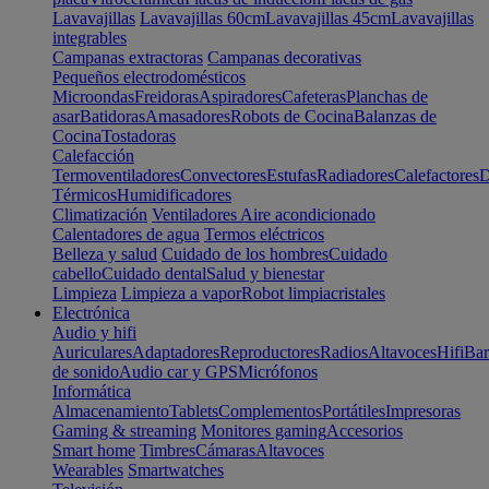
Lavavajillas
Lavavajillas 60cm
Lavavajillas 45cm
Lavavajillas
integrables
Campanas extractoras
Campanas decorativas
Pequeños electrodomésticos
Microondas
Freidoras
Aspiradores
Cafeteras
Planchas de
asar
Batidoras
Amasadores
Robots de Cocina
Balanzas de
Cocina
Tostadoras
Calefacción
Termoventiladores
Convectores
Estufas
Radiadores
Calefactores
D
Térmicos
Humidificadores
Climatización
Ventiladores
Aire acondicionado
Calentadores de agua
Termos eléctricos
Belleza y salud
Cuidado de los hombres
Cuidado
cabello
Cuidado dental
Salud y bienestar
Limpieza
Limpieza a vapor
Robot limpiacristales
Electrónica
Audio y hifi
Auriculares
Adaptadores
Reproductores
Radios
Altavoces
Hifi
Bar
de sonido
Audio car y GPS
Micrófonos
Informática
Almacenamiento
Tablets
Complementos
Portátiles
Impresoras
Gaming & streaming
Monitores gaming
Accesorios
Smart home
Timbres
Cámaras
Altavoces
Wearables
Smartwatches