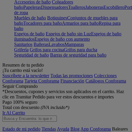
Accesorios de baño
Colgadores
baño
Papeleras
Dispensadores
Toalleros
Jaboneras
Escobillero
Port
de ropa
Muebles de baño
Botiquines
Conjuntos de muebles para
baño
Tocadores para baño
Armarios para baño
Repisa para
baño
Espejos de baño
Espejos de baño sin Luz
Espejos de baño
iluminados
Espejos de baño con aumento
Sanitarios
Bañeras
Lavabos
Mamparas
Grifería
Grifos para cocina
Grifos para ducha
Seguridad de baño
Barras de seguridad para baño
Resumen de tu pedido
¡Tu carrito está vacío!
Suscríbete a la newsletter
Todas las promociones
Colecciones
Conforama
Tarjeta Conforama
Financiación
Catálogos Conforama
Seguir Comprando
*Descuentos, cupones y servicios son aplicados en el carrito. Haz
clic en Tramitar Pedido para ver estos descuentos e importes
Pago 100% seguro
Total con descuento
(IVA incluido*)
Ir Al Carrito
Estado de mi pedido
Tiendas
Ayuda
Blog
App Conforama
Baleares