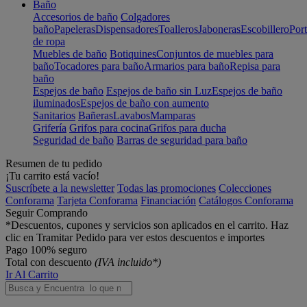
Baño
Accesorios de baño
Colgadores
baño
Papeleras
Dispensadores
Toalleros
Jaboneras
Escobillero
Port
de ropa
Muebles de baño
Botiquines
Conjuntos de muebles para
baño
Tocadores para baño
Armarios para baño
Repisa para
baño
Espejos de baño
Espejos de baño sin Luz
Espejos de baño
iluminados
Espejos de baño con aumento
Sanitarios
Bañeras
Lavabos
Mamparas
Grifería
Grifos para cocina
Grifos para ducha
Seguridad de baño
Barras de seguridad para baño
Resumen de tu pedido
¡Tu carrito está vacío!
Suscríbete a la newsletter
Todas las promociones
Colecciones
Conforama
Tarjeta Conforama
Financiación
Catálogos Conforama
Seguir Comprando
*Descuentos, cupones y servicios son aplicados en el carrito. Haz
clic en Tramitar Pedido para ver estos descuentos e importes
Pago 100% seguro
Total con descuento
(IVA incluido*)
Ir Al Carrito