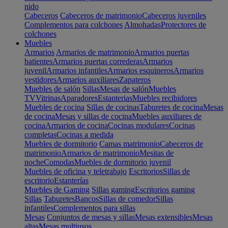
nido
Cabeceros
Cabeceros de matrimonio
Cabeceros juveniles
Complementos para colchones
Almohadas
Protectores de
colchones
Muebles
Armarios
Armarios de matrimonio
Armarios puertas
batientes
Armarios puertas correderas
Armarios
juvenil
Armarios infantiles
Armarios esquineros
Armarios
vestidores
Armarios auxiliares
Zapateros
Muebles de salón
Sillas
Mesas de salón
Muebles
TV
Vitrinas
Aparadores
Estanterias
Muebles recibidores
Muebles de cocina
Sillas de cocinas
Taburetes de cocina
Mesas
de cocina
Mesas y sillas de cocina
Muebles auxiliares de
cocina
Armarios de cocina
Cocinas modulares
Cocinas
completas
Cocinas a medida
Muebles de dormitorio
Camas matrimonio
Cabeceros de
matrimonio
Armarios de matrimonio
Mesitas de
noche
Comodas
Muebles de dormitorio juvenil
Muebles de oficina y teletrabajo
Escritorios
Sillas de
escritorio
Estanterías
Muebles de Gaming
Sillas gaming
Escritorios gaming
Sillas
Taburetes
Bancos
Sillas de comedor
Sillas
infantiles
Complementos para sillas
Mesas
Conjuntos de mesas y sillas
Mesas extensibles
Mesas
altas
Mesas multiusos