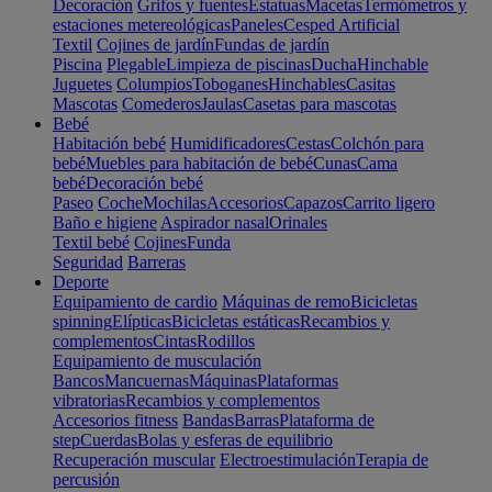
Decoración
Grifos y fuentes
Estatuas
Macetas
Termómetros y
estaciones metereológicas
Paneles
Cesped Artificial
Textil
Cojines de jardín
Fundas de jardín
Piscina
Plegable
Limpieza de piscinas
Ducha
Hinchable
Juguetes
Columpios
Toboganes
Hinchables
Casitas
Mascotas
Comederos
Jaulas
Casetas para mascotas
Bebé
Habitación bebé
Humidificadores
Cestas
Colchón para
bebé
Muebles para habitación de bebé
Cunas
Cama
bebé
Decoración bebé
Paseo
Coche
Mochilas
Accesorios
Capazos
Carrito ligero
Baño e higiene
Aspirador nasal
Orinales
Textil bebé
Cojines
Funda
Seguridad
Barreras
Deporte
Equipamiento de cardio
Máquinas de remo
Bicicletas
spinning
Elípticas
Bicicletas estáticas
Recambios y
complementos
Cintas
Rodillos
Equipamiento de musculación
Bancos
Mancuernas
Máquinas
Plataformas
vibratorias
Recambios y complementos
Accesorios fitness
Bandas
Barras
Plataforma de
step
Cuerdas
Bolas y esferas de equilibrio
Recuperación muscular
Electroestimulación
Terapia de
percusión