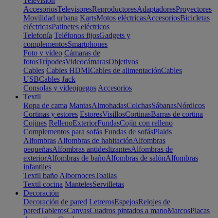
Televisión
Accesorios
Televisores
Reproductores
Adaptadores
Proyectores
Movilidad urbana
Karts
Motos eléctricas
Accesorios
Bicicletas
eléctricas
Patinetes eléctricos
Telefonía
Teléfonos fijos
Gadgets y
complementos
Smartphones
Foto y vídeo
Cámaras de
fotos
Trípodes
Videocámaras
Objetivos
Cables
Cables HDMI
Cables de alimentación
Cables
USB
Cables Jack
Consolas y videojuegos
Accesorios
Textil
Ropa de cama
Mantas
Almohadas
Colchas
Sábanas
Nórdicos
Cortinas y estores
Estores
Visillos
Cortinas
Barras de cortina
Cojines
Relleno
Exterior
Fundas
Cojín con relleno
Complementos para sofás
Fundas de sofás
Plaids
Alfombras
Alfombras de habitación
Alfombras
pequeñas
Alfombras antideslizantes
Alfombras de
exterior
Alfombras de baño
Alfombras de salón
Alfombras
infantiles
Textil baño
Albornoces
Toallas
Textil cocina
Manteles
Servilletas
Decoración
Decoración de pared
Letreros
Espejos
Relojes de
pared
Tableros
Canvas
Cuadros pintados a mano
Marcos
Placas