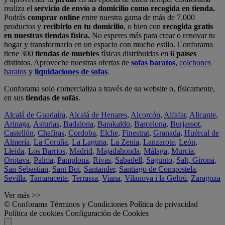
realiza el
servicio de envío a domicilio como recogida en tienda.
Podrás
comprar online
entre nuestra gama de más de 7.000
productos y
recibirlo en tu domicilio
, o bien con
recogida gratis
en nuestras tiendas física.
No esperes más para crear o renovar tu
hogar y transformarlo en un espacio con mucho estilo. Conforama
tiene 300
tiendas de muebles
físicas distribuidas en
6 países
distintos. Aproveche nuestras ofertas de
sofas baratos
,
colchones
baratos
y
liquidaciones de sofas
.
Conforama solo comercializa a través de su website o, físicamente,
en sus
tiendas de sofás
.
Alcalá de Guadaíra
,
Alcalá de Henares
,
Alcorcón
,
Alfafar
,
Alicante
,
Arinaga
,
Asturias
,
Badalona
,
Barakaldo
,
Barcelona
,
Burjassot
,
Castellón
,
Chafiras
,
Cordoba
,
Elche
,
Finestrat
,
Granada
,
Huércal de
Almería
,
La Coruña
,
La Laguna
,
La Zenia
,
Lanzarote
,
León
,
Lleida
,
Los Barrios
,
Madrid
,
Majadahonda
,
Málaga
,
Murcia
,
Orotava
,
Palma
,
Pamplona
,
Rivas
,
Sabadell
,
Sagunto
,
Salt, Girona
,
San Sebastian
,
Sant Boi
,
Santander
,
Santiago de Compostela
,
Sevilla
,
Tamaraceite
,
Terrassa
,
Viana
,
Vilanova i la Geltrú
,
Zaragoza
Ver más >>
© Conforama
Términos y Condiciones
Política de privacidad
Política de cookies
Configuración de Cookies