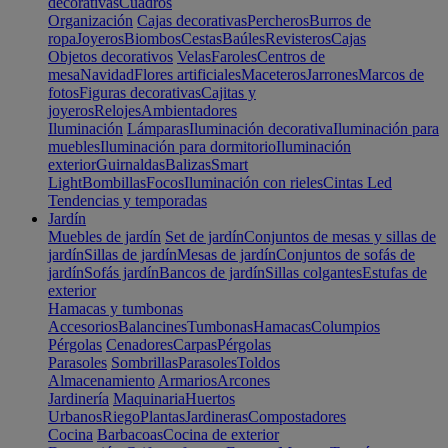
decorativas
Cuadros
Organización
Cajas decorativas
Percheros
Burros de
ropa
Joyeros
Biombos
Cestas
Baúles
Revisteros
Cajas
Objetos decorativos
Velas
Faroles
Centros de
mesa
Navidad
Flores artificiales
Maceteros
Jarrones
Marcos de
fotos
Figuras decorativas
Cajitas y
joyeros
Relojes
Ambientadores
Iluminación
Lámparas
Iluminación decorativa
Iluminación para
muebles
Iluminación para dormitorio
Iluminación
exterior
Guirnaldas
Balizas
Smart
Light
Bombillas
Focos
Iluminación con rieles
Cintas Led
Tendencias y temporadas
Jardín
Muebles de jardín
Set de jardín
Conjuntos de mesas y sillas de
jardín
Sillas de jardín
Mesas de jardín
Conjuntos de sofás de
jardín
Sofás jardín
Bancos de jardín
Sillas colgantes
Estufas de
exterior
Hamacas y tumbonas
Accesorios
Balancines
Tumbonas
Hamacas
Columpios
Pérgolas
Cenadores
Carpas
Pérgolas
Parasoles
Sombrillas
Parasoles
Toldos
Almacenamiento
Armarios
Arcones
Jardinería
Maquinaria
Huertos
Urbanos
Riego
Plantas
Jardineras
Compostadores
Cocina
Barbacoas
Cocina de exterior