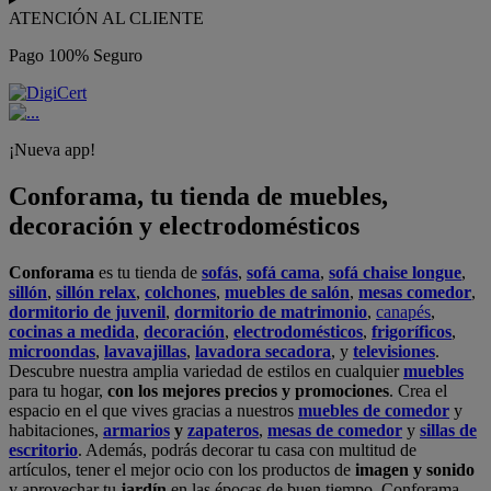
ATENCIÓN AL CLIENTE
Pago 100% Seguro
¡Nueva app!
Conforama, tu tienda de muebles,
decoración y electrodomésticos
Conforama
es tu tienda de
sofás
,
sofá cama
,
sofá chaise longue
,
sillón
,
sillón relax
,
colchones
,
muebles de salón
,
mesas comedor
,
dormitorio de juvenil
,
dormitorio de matrimonio
,
canapés
,
cocinas a medida
,
decoración
,
electrodomésticos
,
frigoríficos
,
microondas
,
lavavajillas
,
lavadora secadora
, y
televisiones
.
Descubre nuestra amplia variedad de estilos en cualquier
muebles
para tu hogar,
con los mejores precios y promociones
. Crea el
espacio en el que vives gracias a nuestros
muebles de comedor
y
habitaciones,
armarios
y
zapateros
,
mesas de comedor
y
sillas de
escritorio
. Además, podrás decorar tu casa con multitud de
artículos, tener el mejor ocio con los productos de
imagen y sonido
y aprovechar tu
jardín
en las épocas de buen tiempo. Conforama