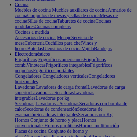
Cocina
Muebles de cocina
Muebles auxiliares de cocina
Armarios de
cocina
Conjuntos de mesas y sillas de cocina
Mesas de
cocina
Sillas de cocina
Taburetes de cocina
Cocinas
modulares
Cocinas completas
Cocinas a medida
Accesorios de cocina
Menaje
Servicio de
mesa
Cubertería
Cuchillos para chef
Vinos y
licores
Botellas
Utensilios de cocina
Vajilla
Bandejas
Electrodomésticos
Frigoríficos
Frigoríficos americanos
Frigoríficos
combi
Vinotecas
Frigoríficos integrables
Frigoríficos
pequeños
Frigoríficos portátiles
Congeladores
Congeladores verticales
Congeladores
horizontales
Lavadoras
Lavadoras de carga frontal
Lavadoras de carga
superior
Lavadoras - Secadoras
Lavadoras
integrables
Lavadoras por kg
Secadoras
Lavadoras - Secadoras
Secadoras con bomba de
calor
Secadoras de condensación
Secadoras de
evacuación
Secadoras integrables
Secadoras por Kg
Hornos
Conjunto de horno y placa
Hornos
convencionales
Hornos pirolíticos
Hornos multifunción
Placas de cocina
Conjunto de horno y
placa
Vitrocerámica
Placas de inducción
Placas de gas