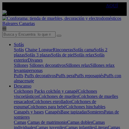
🔵Cambia tu electro con
-10% EXTRA
de descuento ☑️
AQUÍ
Baleares
Canarias
Sofás
Sofás
Chaise Longue
Rinconeras
Sofás cama
Sofás 2
plazas
Sofás 3 plazas
Sofás de piel
Sofás relax
Sofás
exterior
Divanes
Sillones
Sillones decorativos
Sillones relax
Sillones relax
levantapersonas
Puffs
Puffs decorativos
Puffs pera
Puffs reposapiés
Puffs con
almacenaje
Descanso
Colchones
Packs colchón y canapé
Colchones
viscoelásticos
Colchones de muelles
Colchones de muelles
ensacados
Colchones enrollados
Colchones de
espuma
Colchones para bebé
Colchones hinchables
Canapés y bases
Canapés
Base tapizadas
Somieres
Patas de
somieres
Camas
Camas de matrimonio
Camas dobles
Camas
individuales
Camas juveniles
Camas infantiles
Literas
Camas