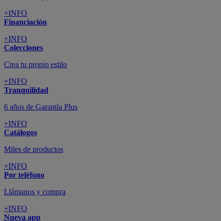
+INFO
Financiación
+INFO
Colecciones
Crea tu propio estilo
+INFO
Tranquilidad
6 años de Garantía Plus
+INFO
Catálogos
Miles de productos
+INFO
Por teléfono
Llámanos y compra
+INFO
Nueva app