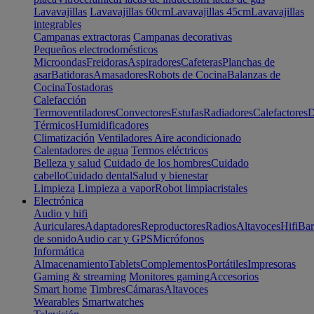
Lavavajillas
Lavavajillas 60cm
Lavavajillas 45cm
Lavavajillas
integrables
Campanas extractoras
Campanas decorativas
Pequeños electrodomésticos
Microondas
Freidoras
Aspiradores
Cafeteras
Planchas de
asar
Batidoras
Amasadores
Robots de Cocina
Balanzas de
Cocina
Tostadoras
Calefacción
Termoventiladores
Convectores
Estufas
Radiadores
Calefactores
D
Térmicos
Humidificadores
Climatización
Ventiladores
Aire acondicionado
Calentadores de agua
Termos eléctricos
Belleza y salud
Cuidado de los hombres
Cuidado
cabello
Cuidado dental
Salud y bienestar
Limpieza
Limpieza a vapor
Robot limpiacristales
Electrónica
Audio y hifi
Auriculares
Adaptadores
Reproductores
Radios
Altavoces
Hifi
Bar
de sonido
Audio car y GPS
Micrófonos
Informática
Almacenamiento
Tablets
Complementos
Portátiles
Impresoras
Gaming & streaming
Monitores gaming
Accesorios
Smart home
Timbres
Cámaras
Altavoces
Wearables
Smartwatches