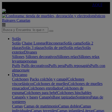
🔵Cambia tu electro con
-10% EXTRA
de descuento ☑️
AQUÍ
Baleares
Canarias
Sofás
Sofás
Chaise Longue
Rinconeras
Sofás cama
Sofás 2
plazas
Sofás 3 plazas
Sofás de piel
Sofás relax
Sofás
exterior
Divanes
Sillones
Sillones decorativos
Sillones relax
Sillones relax
levantapersonas
Puffs
Puffs decorativos
Puffs pera
Puffs reposapiés
Puffs con
almacenaje
Descanso
Colchones
Packs colchón y canapé
Colchones
viscoelásticos
Colchones de muelles
Colchones de muelles
ensacados
Colchones enrollados
Colchones de
espuma
Colchones para bebé
Colchones hinchables
Canapés y bases
Canapés
Base tapizadas
Somieres
Patas de
somieres
Camas
Camas de matrimonio
Camas dobles
Camas
individuales
Camas juveniles
Camas infantiles
Literas
Camas