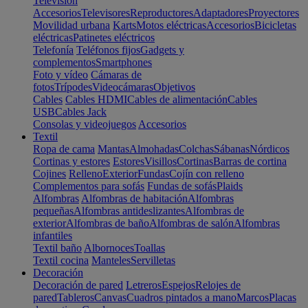
Televisión
Accesorios
Televisores
Reproductores
Adaptadores
Proyectores
Movilidad urbana
Karts
Motos eléctricas
Accesorios
Bicicletas
eléctricas
Patinetes eléctricos
Telefonía
Teléfonos fijos
Gadgets y
complementos
Smartphones
Foto y vídeo
Cámaras de
fotos
Trípodes
Videocámaras
Objetivos
Cables
Cables HDMI
Cables de alimentación
Cables
USB
Cables Jack
Consolas y videojuegos
Accesorios
Textil
Ropa de cama
Mantas
Almohadas
Colchas
Sábanas
Nórdicos
Cortinas y estores
Estores
Visillos
Cortinas
Barras de cortina
Cojines
Relleno
Exterior
Fundas
Cojín con relleno
Complementos para sofás
Fundas de sofás
Plaids
Alfombras
Alfombras de habitación
Alfombras
pequeñas
Alfombras antideslizantes
Alfombras de
exterior
Alfombras de baño
Alfombras de salón
Alfombras
infantiles
Textil baño
Albornoces
Toallas
Textil cocina
Manteles
Servilletas
Decoración
Decoración de pared
Letreros
Espejos
Relojes de
pared
Tableros
Canvas
Cuadros pintados a mano
Marcos
Placas