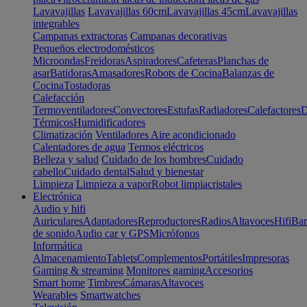
Lavavajillas
Lavavajillas 60cm
Lavavajillas 45cm
Lavavajillas
integrables
Campanas extractoras
Campanas decorativas
Pequeños electrodomésticos
Microondas
Freidoras
Aspiradores
Cafeteras
Planchas de
asar
Batidoras
Amasadores
Robots de Cocina
Balanzas de
Cocina
Tostadoras
Calefacción
Termoventiladores
Convectores
Estufas
Radiadores
Calefactores
D
Térmicos
Humidificadores
Climatización
Ventiladores
Aire acondicionado
Calentadores de agua
Termos eléctricos
Belleza y salud
Cuidado de los hombres
Cuidado
cabello
Cuidado dental
Salud y bienestar
Limpieza
Limpieza a vapor
Robot limpiacristales
Electrónica
Audio y hifi
Auriculares
Adaptadores
Reproductores
Radios
Altavoces
Hifi
Bar
de sonido
Audio car y GPS
Micrófonos
Informática
Almacenamiento
Tablets
Complementos
Portátiles
Impresoras
Gaming & streaming
Monitores gaming
Accesorios
Smart home
Timbres
Cámaras
Altavoces
Wearables
Smartwatches