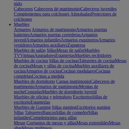
nido
Cabeceros
Cabeceros de matrimonio
Cabeceros juveniles
Complementos para colchones
Almohadas
Protectores de
colchones
Muebles
Armarios
Armarios de matrimonio
Armarios puertas
batientes
Armarios puertas correderas
Armarios
juvenil
Armarios infantiles
Armarios esquineros
Armarios
vestidores
Armarios auxiliares
Zapateros
Muebles de salón
Sillas
Mesas de salón
Muebles
TV
Vitrinas
Aparadores
Estanterias
Muebles recibidores
Muebles de cocina
Sillas de cocinas
Taburetes de cocina
Mesas
de cocina
Mesas y sillas de cocina
Muebles auxiliares de
cocina
Armarios de cocina
Cocinas modulares
Cocinas
completas
Cocinas a medida
Muebles de dormitorio
Camas matrimonio
Cabeceros de
matrimonio
Armarios de matrimonio
Mesitas de
noche
Comodas
Muebles de dormitorio juvenil
Muebles de oficina y teletrabajo
Escritorios
Sillas de
escritorio
Estanterías
Muebles de Gaming
Sillas gaming
Escritorios gaming
Sillas
Taburetes
Bancos
Sillas de comedor
Sillas
infantiles
Complementos para sillas
Mesas
Conjuntos de mesas y sillas
Mesas extensibles
Mesas
altas
Mesas multiusos