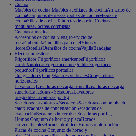
Cocina
Muebles de cocina
Muebles auxiliares de cocina
Armarios de
cocina
Conjuntos de mesas y sillas de cocina
Mesas de
cocina
Sillas de cocina
Taburetes de cocina
Cocinas
modulares
Cocinas completas
Cocinas a medida
Accesorios de cocina
Menaje
Servicio de
mesa
Cubertería
Cuchillos para chef
Vinos y
licores
Botellas
Utensilios de cocina
Vajilla
Bandejas
Electrodomésticos
Frigoríficos
Frigoríficos americanos
Frigoríficos
combi
Vinotecas
Frigoríficos integrables
Frigoríficos
pequeños
Frigoríficos portátiles
Congeladores
Congeladores verticales
Congeladores
horizontales
Lavadoras
Lavadoras de carga frontal
Lavadoras de carga
superior
Lavadoras - Secadoras
Lavadoras
integrables
Lavadoras por kg
Secadoras
Lavadoras - Secadoras
Secadoras con bomba de
calor
Secadoras de condensación
Secadoras de
evacuación
Secadoras integrables
Secadoras por Kg
Hornos
Conjunto de horno y placa
Hornos
convencionales
Hornos pirolíticos
Hornos multifunción
Placas de cocina
Conjunto de horno y
placa
Vitrocerámica
Placas de inducción
Placas de gas