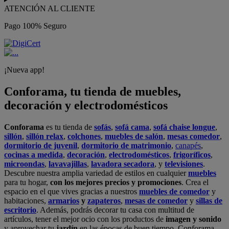
ATENCIÓN AL CLIENTE
Pago 100% Seguro
¡Nueva app!
Conforama, tu tienda de muebles,
decoración y electrodomésticos
Conforama
es tu tienda de
sofás
,
sofá cama
,
sofá chaise longue
,
sillón
,
sillón relax
,
colchones
,
muebles de salón
,
mesas comedor
,
dormitorio de juvenil
,
dormitorio de matrimonio
,
canapés
,
cocinas a medida
,
decoración
,
electrodomésticos
,
frigoríficos
,
microondas
,
lavavajillas
,
lavadora secadora
, y
televisiones
.
Descubre nuestra amplia variedad de estilos en cualquier
muebles
para tu hogar,
con los mejores precios y promociones
. Crea el
espacio en el que vives gracias a nuestros
muebles de comedor
y
habitaciones,
armarios
y
zapateros
,
mesas de comedor
y
sillas de
escritorio
. Además, podrás decorar tu casa con multitud de
artículos, tener el mejor ocio con los productos de
imagen y sonido
y aprovechar tu
jardín
en las épocas de buen tiempo. Conforama