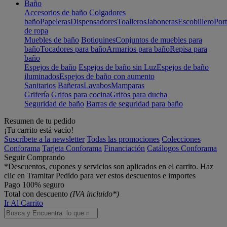
Baño
Accesorios de baño
Colgadores
baño
Papeleras
Dispensadores
Toalleros
Jaboneras
Escobillero
Port
de ropa
Muebles de baño
Botiquines
Conjuntos de muebles para
baño
Tocadores para baño
Armarios para baño
Repisa para
baño
Espejos de baño
Espejos de baño sin Luz
Espejos de baño
iluminados
Espejos de baño con aumento
Sanitarios
Bañeras
Lavabos
Mamparas
Grifería
Grifos para cocina
Grifos para ducha
Seguridad de baño
Barras de seguridad para baño
Resumen de tu pedido
¡Tu carrito está vacío!
Suscríbete a la newsletter
Todas las promociones
Colecciones
Conforama
Tarjeta Conforama
Financiación
Catálogos Conforama
Seguir Comprando
*Descuentos, cupones y servicios son aplicados en el carrito. Haz
clic en Tramitar Pedido para ver estos descuentos e importes
Pago 100% seguro
Total con descuento
(IVA incluido*)
Ir Al Carrito