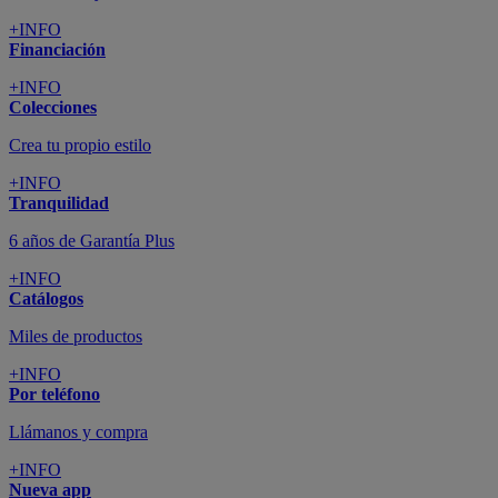
+INFO
Financiación
+INFO
Colecciones
Crea tu propio estilo
+INFO
Tranquilidad
6 años de Garantía Plus
+INFO
Catálogos
Miles de productos
+INFO
Por teléfono
Llámanos y compra
+INFO
Nueva app