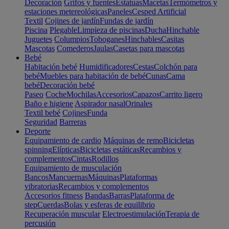
Decoración
Grifos y fuentes
Estatuas
Macetas
Termómetros y
estaciones metereológicas
Paneles
Cesped Artificial
Textil
Cojines de jardín
Fundas de jardín
Piscina
Plegable
Limpieza de piscinas
Ducha
Hinchable
Juguetes
Columpios
Toboganes
Hinchables
Casitas
Mascotas
Comederos
Jaulas
Casetas para mascotas
Bebé
Habitación bebé
Humidificadores
Cestas
Colchón para
bebé
Muebles para habitación de bebé
Cunas
Cama
bebé
Decoración bebé
Paseo
Coche
Mochilas
Accesorios
Capazos
Carrito ligero
Baño e higiene
Aspirador nasal
Orinales
Textil bebé
Cojines
Funda
Seguridad
Barreras
Deporte
Equipamiento de cardio
Máquinas de remo
Bicicletas
spinning
Elípticas
Bicicletas estáticas
Recambios y
complementos
Cintas
Rodillos
Equipamiento de musculación
Bancos
Mancuernas
Máquinas
Plataformas
vibratorias
Recambios y complementos
Accesorios fitness
Bandas
Barras
Plataforma de
step
Cuerdas
Bolas y esferas de equilibrio
Recuperación muscular
Electroestimulación
Terapia de
percusión