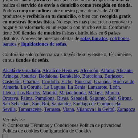
realiza el
servicio de envío a domicilio como recogida en tienda.
Podrás
comprar online
entre nuestra gama de más de 7.000
productos y
recibirlo en tu domicilio
, o bien con
recogida gratis
en nuestras tiendas física.
No esperes más para crear o renovar tu
hogar y transformarlo en un espacio con mucho estilo. Conforama
tiene 300
tiendas de muebles
físicas distribuidas en
6 países
distintos. Aproveche nuestras ofertas de
sofas baratos
,
colchones
baratos
y
liquidaciones de sofas
.
Conforama solo comercializa a través de su website o, físicamente,
en sus
tiendas de sofás
.
Alcalá de Guadaíra
,
Alcalá de Henares
,
Alcorcón
,
Alfafar
,
Alicante
,
Arinaga
,
Asturias
,
Badalona
,
Barakaldo
,
Barcelona
,
Burjassot
,
Castellón
,
Chafiras
,
Cordoba
,
Elche
,
Finestrat
,
Granada
,
Huércal de
Almería
,
La Coruña
,
La Laguna
,
La Zenia
,
Lanzarote
,
León
,
Lleida
,
Los Barrios
,
Madrid
,
Majadahonda
,
Málaga
,
Murcia
,
Orotava
,
Palma
,
Pamplona
,
Rivas
,
Sabadell
,
Sagunto
,
Salt, Girona
,
San Sebastian
,
Sant Boi
,
Santander
,
Santiago de Compostela
,
Sevilla
,
Tamaraceite
,
Terrassa
,
Viana
,
Vilanova i la Geltrú
,
Zaragoza
Ver más >>
© Conforama
Términos y Condiciones
Política de privacidad
Política de cookies
Configuración de Cookies