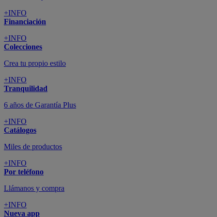
+INFO
Financiación
+INFO
Colecciones
Crea tu propio estilo
+INFO
Tranquilidad
6 años de Garantía Plus
+INFO
Catálogos
Miles de productos
+INFO
Por teléfono
Llámanos y compra
+INFO
Nueva app