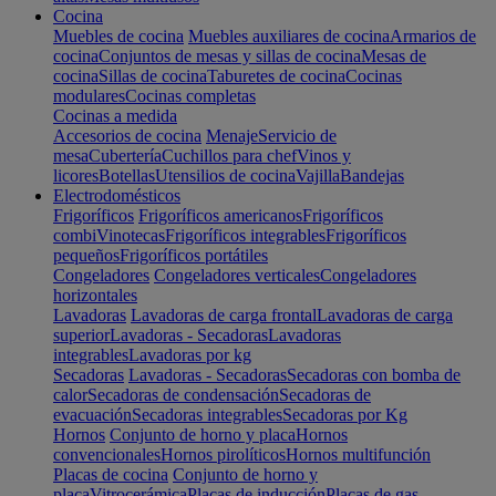
Cocina
Muebles de cocina
Muebles auxiliares de cocina
Armarios de
cocina
Conjuntos de mesas y sillas de cocina
Mesas de
cocina
Sillas de cocina
Taburetes de cocina
Cocinas
modulares
Cocinas completas
Cocinas a medida
Accesorios de cocina
Menaje
Servicio de
mesa
Cubertería
Cuchillos para chef
Vinos y
licores
Botellas
Utensilios de cocina
Vajilla
Bandejas
Electrodomésticos
Frigoríficos
Frigoríficos americanos
Frigoríficos
combi
Vinotecas
Frigoríficos integrables
Frigoríficos
pequeños
Frigoríficos portátiles
Congeladores
Congeladores verticales
Congeladores
horizontales
Lavadoras
Lavadoras de carga frontal
Lavadoras de carga
superior
Lavadoras - Secadoras
Lavadoras
integrables
Lavadoras por kg
Secadoras
Lavadoras - Secadoras
Secadoras con bomba de
calor
Secadoras de condensación
Secadoras de
evacuación
Secadoras integrables
Secadoras por Kg
Hornos
Conjunto de horno y placa
Hornos
convencionales
Hornos pirolíticos
Hornos multifunción
Placas de cocina
Conjunto de horno y
placa
Vitrocerámica
Placas de inducción
Placas de gas