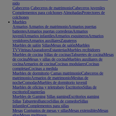
nido
Cabeceros
Cabeceros de matrimonio
Cabeceros juveniles
Complementos para colchones
Almohadas
Protectores de
colchones
Muebles
Armarios
Armarios de matrimonio
Armarios puertas
batientes
Armarios puertas correderas
Armarios
juvenil
Armarios infantiles
Armarios esquineros
Armarios
vestidores
Armarios auxiliares
Zapateros
Muebles de salón
Sillas
Mesas de salón
Muebles
TV
Vitrinas
Aparadores
Estanterias
Muebles recibidores
Muebles de cocina
Sillas de cocinas
Taburetes de cocina
Mesas
de cocina
Mesas y sillas de cocina
Muebles auxiliares de
cocina
Armarios de cocina
Cocinas modulares
Cocinas
completas
Cocinas a medida
Muebles de dormitorio
Camas matrimonio
Cabeceros de
matrimonio
Armarios de matrimonio
Mesitas de
noche
Comodas
Muebles de dormitorio juvenil
Muebles de oficina y teletrabajo
Escritorios
Sillas de
escritorio
Estanterías
Muebles de Gaming
Sillas gaming
Escritorios gaming
Sillas
Taburetes
Bancos
Sillas de comedor
Sillas
infantiles
Complementos para sillas
Mesas
Conjuntos de mesas y sillas
Mesas extensibles
Mesas
altas
Mesas multiusos