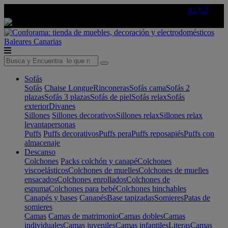
🔵Cambia tu electro con
-10% EXTRA
de descuento ☑️
AQUÍ
Baleares
Canarias
Sofás
Sofás
Chaise Longue
Rinconeras
Sofás cama
Sofás 2
plazas
Sofás 3 plazas
Sofás de piel
Sofás relax
Sofás
exterior
Divanes
Sillones
Sillones decorativos
Sillones relax
Sillones relax
levantapersonas
Puffs
Puffs decorativos
Puffs pera
Puffs reposapiés
Puffs con
almacenaje
Descanso
Colchones
Packs colchón y canapé
Colchones
viscoelásticos
Colchones de muelles
Colchones de muelles
ensacados
Colchones enrollados
Colchones de
espuma
Colchones para bebé
Colchones hinchables
Canapés y bases
Canapés
Base tapizadas
Somieres
Patas de
somieres
Camas
Camas de matrimonio
Camas dobles
Camas
individuales
Camas juveniles
Camas infantiles
Literas
Camas