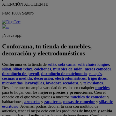
ATENCIÓN AL CLIENTE
Pago 100% Seguro
¡Nueva app!
Conforama, tu tienda de muebles,
decoración y electrodomésticos
Conforama
es tu tienda de
sofás
,
sofá cama
,
sofá chaise longue
,
sillón
,
sillón relax
,
colchones
,
muebles de salón
,
mesas comedor
,
dormitorio de juvenil
,
dormitorio de matrimonio
,
canapés
,
cocinas a medida
,
decoración
,
electrodomésticos
,
frigoríficos
,
microondas
,
lavavajillas
,
lavadora secadora
, y
televisiones
.
Descubre nuestra amplia variedad de estilos en cualquier
muebles
para tu hogar,
con los mejores precios y promociones
. Crea el
espacio en el que vives gracias a nuestros
muebles de comedor
y
habitaciones,
armarios
y
zapateros
,
mesas de comedor
y
sillas de
escritorio
. Además, podrás decorar tu casa con multitud de
artículos, tener el mejor ocio con los productos de
imagen y sonido
y aprovechar tu
jardín
en las épocas de buen tiempo. Conforama