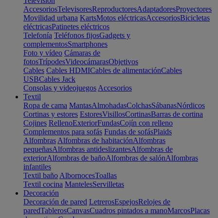
Televisión
Accesorios
Televisores
Reproductores
Adaptadores
Proyectores
Movilidad urbana
Karts
Motos eléctricas
Accesorios
Bicicletas
eléctricas
Patinetes eléctricos
Telefonía
Teléfonos fijos
Gadgets y
complementos
Smartphones
Foto y vídeo
Cámaras de
fotos
Trípodes
Videocámaras
Objetivos
Cables
Cables HDMI
Cables de alimentación
Cables
USB
Cables Jack
Consolas y videojuegos
Accesorios
Textil
Ropa de cama
Mantas
Almohadas
Colchas
Sábanas
Nórdicos
Cortinas y estores
Estores
Visillos
Cortinas
Barras de cortina
Cojines
Relleno
Exterior
Fundas
Cojín con relleno
Complementos para sofás
Fundas de sofás
Plaids
Alfombras
Alfombras de habitación
Alfombras
pequeñas
Alfombras antideslizantes
Alfombras de
exterior
Alfombras de baño
Alfombras de salón
Alfombras
infantiles
Textil baño
Albornoces
Toallas
Textil cocina
Manteles
Servilletas
Decoración
Decoración de pared
Letreros
Espejos
Relojes de
pared
Tableros
Canvas
Cuadros pintados a mano
Marcos
Placas