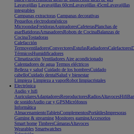
Lavavajillas
Lavavajillas 60cm
Lavavajillas 45cm
Lavavajillas
integrables
Campanas extractoras
Campanas decorativas
Pequeños electrodomésticos
Microondas
Freidoras
Aspiradores
Cafeteras
Planchas de
asar
Batidoras
Amasadores
Robots de Cocina
Balanzas de
Cocina
Tostadoras
Calefacción
Termoventiladores
Convectores
Estufas
Radiadores
Calefactores
D
Térmicos
Humidificadores
Climatización
Ventiladores
Aire acondicionado
Calentadores de agua
Termos eléctricos
Belleza y salud
Cuidado de los hombres
Cuidado
cabello
Cuidado dental
Salud y bienestar
Limpieza
Limpieza a vapor
Robot limpiacristales
Electrónica
Audio y hifi
Auriculares
Adaptadores
Reproductores
Radios
Altavoces
Hifi
Bar
de sonido
Audio car y GPS
Micrófonos
Informática
Almacenamiento
Tablets
Complementos
Portátiles
Impresoras
Gaming & streaming
Monitores gaming
Accesorios
Smart home
Timbres
Cámaras
Altavoces
Wearables
Smartwatches