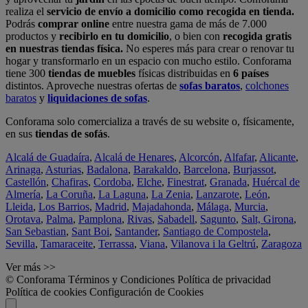
realiza el
servicio de envío a domicilio como recogida en tienda.
Podrás
comprar online
entre nuestra gama de más de 7.000
productos y
recibirlo en tu domicilio
, o bien con
recogida gratis
en nuestras tiendas física.
No esperes más para crear o renovar tu
hogar y transformarlo en un espacio con mucho estilo. Conforama
tiene 300
tiendas de muebles
físicas distribuidas en
6 países
distintos. Aproveche nuestras ofertas de
sofas baratos
,
colchones
baratos
y
liquidaciones de sofas
.
Conforama solo comercializa a través de su website o, físicamente,
en sus
tiendas de sofás
.
Alcalá de Guadaíra
,
Alcalá de Henares
,
Alcorcón
,
Alfafar
,
Alicante
,
Arinaga
,
Asturias
,
Badalona
,
Barakaldo
,
Barcelona
,
Burjassot
,
Castellón
,
Chafiras
,
Cordoba
,
Elche
,
Finestrat
,
Granada
,
Huércal de
Almería
,
La Coruña
,
La Laguna
,
La Zenia
,
Lanzarote
,
León
,
Lleida
,
Los Barrios
,
Madrid
,
Majadahonda
,
Málaga
,
Murcia
,
Orotava
,
Palma
,
Pamplona
,
Rivas
,
Sabadell
,
Sagunto
,
Salt, Girona
,
San Sebastian
,
Sant Boi
,
Santander
,
Santiago de Compostela
,
Sevilla
,
Tamaraceite
,
Terrassa
,
Viana
,
Vilanova i la Geltrú
,
Zaragoza
Ver más >>
© Conforama
Términos y Condiciones
Política de privacidad
Política de cookies
Configuración de Cookies