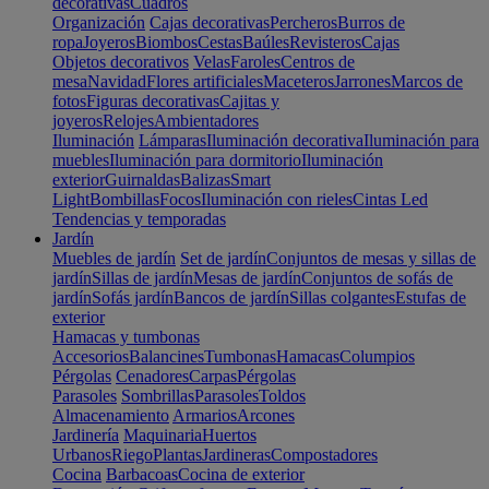
decorativas
Cuadros
Organización
Cajas decorativas
Percheros
Burros de
ropa
Joyeros
Biombos
Cestas
Baúles
Revisteros
Cajas
Objetos decorativos
Velas
Faroles
Centros de
mesa
Navidad
Flores artificiales
Maceteros
Jarrones
Marcos de
fotos
Figuras decorativas
Cajitas y
joyeros
Relojes
Ambientadores
Iluminación
Lámparas
Iluminación decorativa
Iluminación para
muebles
Iluminación para dormitorio
Iluminación
exterior
Guirnaldas
Balizas
Smart
Light
Bombillas
Focos
Iluminación con rieles
Cintas Led
Tendencias y temporadas
Jardín
Muebles de jardín
Set de jardín
Conjuntos de mesas y sillas de
jardín
Sillas de jardín
Mesas de jardín
Conjuntos de sofás de
jardín
Sofás jardín
Bancos de jardín
Sillas colgantes
Estufas de
exterior
Hamacas y tumbonas
Accesorios
Balancines
Tumbonas
Hamacas
Columpios
Pérgolas
Cenadores
Carpas
Pérgolas
Parasoles
Sombrillas
Parasoles
Toldos
Almacenamiento
Armarios
Arcones
Jardinería
Maquinaria
Huertos
Urbanos
Riego
Plantas
Jardineras
Compostadores
Cocina
Barbacoas
Cocina de exterior