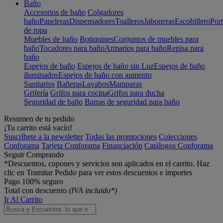
Baño
Accesorios de baño
Colgadores
baño
Papeleras
Dispensadores
Toalleros
Jaboneras
Escobillero
Port
de ropa
Muebles de baño
Botiquines
Conjuntos de muebles para
baño
Tocadores para baño
Armarios para baño
Repisa para
baño
Espejos de baño
Espejos de baño sin Luz
Espejos de baño
iluminados
Espejos de baño con aumento
Sanitarios
Bañeras
Lavabos
Mamparas
Grifería
Grifos para cocina
Grifos para ducha
Seguridad de baño
Barras de seguridad para baño
Resumen de tu pedido
¡Tu carrito está vacío!
Suscríbete a la newsletter
Todas las promociones
Colecciones
Conforama
Tarjeta Conforama
Financiación
Catálogos Conforama
Seguir Comprando
*Descuentos, cupones y servicios son aplicados en el carrito. Haz
clic en Tramitar Pedido para ver estos descuentos e importes
Pago 100% seguro
Total con descuento
(IVA incluido*)
Ir Al Carrito