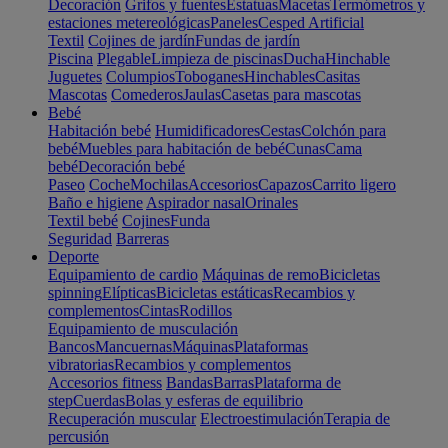
Decoración
Grifos y fuentes
Estatuas
Macetas
Termómetros y
estaciones metereológicas
Paneles
Cesped Artificial
Textil
Cojines de jardín
Fundas de jardín
Piscina
Plegable
Limpieza de piscinas
Ducha
Hinchable
Juguetes
Columpios
Toboganes
Hinchables
Casitas
Mascotas
Comederos
Jaulas
Casetas para mascotas
Bebé
Habitación bebé
Humidificadores
Cestas
Colchón para
bebé
Muebles para habitación de bebé
Cunas
Cama
bebé
Decoración bebé
Paseo
Coche
Mochilas
Accesorios
Capazos
Carrito ligero
Baño e higiene
Aspirador nasal
Orinales
Textil bebé
Cojines
Funda
Seguridad
Barreras
Deporte
Equipamiento de cardio
Máquinas de remo
Bicicletas
spinning
Elípticas
Bicicletas estáticas
Recambios y
complementos
Cintas
Rodillos
Equipamiento de musculación
Bancos
Mancuernas
Máquinas
Plataformas
vibratorias
Recambios y complementos
Accesorios fitness
Bandas
Barras
Plataforma de
step
Cuerdas
Bolas y esferas de equilibrio
Recuperación muscular
Electroestimulación
Terapia de
percusión