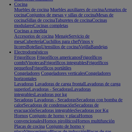
Cocina
Muebles de cocina
Muebles auxiliares de cocina
Armarios de
cocina
Conjuntos de mesas y sillas de cocina
Mesas de
cocina
Sillas de cocina
Taburetes de cocina
Cocinas
modulares
Cocinas completas
Cocinas a medida
Accesorios de cocina
Menaje
Servicio de
mesa
Cubertería
Cuchillos para chef
Vinos y
licores
Botellas
Utensilios de cocina
Vajilla
Bandejas
Electrodomésticos
Frigoríficos
Frigoríficos americanos
Frigoríficos
combi
Vinotecas
Frigoríficos integrables
Frigoríficos
pequeños
Frigoríficos portátiles
Congeladores
Congeladores verticales
Congeladores
horizontales
Lavadoras
Lavadoras de carga frontal
Lavadoras de carga
superior
Lavadoras - Secadoras
Lavadoras
integrables
Lavadoras por kg
Secadoras
Lavadoras - Secadoras
Secadoras con bomba de
calor
Secadoras de condensación
Secadoras de
evacuación
Secadoras integrables
Secadoras por Kg
Hornos
Conjunto de horno y placa
Hornos
convencionales
Hornos pirolíticos
Hornos multifunción
Placas de cocina
Conjunto de horno y
placa
Vitrocerámica
Placas de inducción
Placas de gas