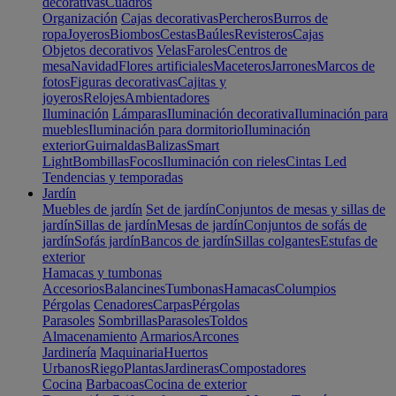
decorativas
Cuadros
Organización
Cajas decorativas
Percheros
Burros de
ropa
Joyeros
Biombos
Cestas
Baúles
Revisteros
Cajas
Objetos decorativos
Velas
Faroles
Centros de
mesa
Navidad
Flores artificiales
Maceteros
Jarrones
Marcos de
fotos
Figuras decorativas
Cajitas y
joyeros
Relojes
Ambientadores
Iluminación
Lámparas
Iluminación decorativa
Iluminación para
muebles
Iluminación para dormitorio
Iluminación
exterior
Guirnaldas
Balizas
Smart
Light
Bombillas
Focos
Iluminación con rieles
Cintas Led
Tendencias y temporadas
Jardín
Muebles de jardín
Set de jardín
Conjuntos de mesas y sillas de
jardín
Sillas de jardín
Mesas de jardín
Conjuntos de sofás de
jardín
Sofás jardín
Bancos de jardín
Sillas colgantes
Estufas de
exterior
Hamacas y tumbonas
Accesorios
Balancines
Tumbonas
Hamacas
Columpios
Pérgolas
Cenadores
Carpas
Pérgolas
Parasoles
Sombrillas
Parasoles
Toldos
Almacenamiento
Armarios
Arcones
Jardinería
Maquinaria
Huertos
Urbanos
Riego
Plantas
Jardineras
Compostadores
Cocina
Barbacoas
Cocina de exterior