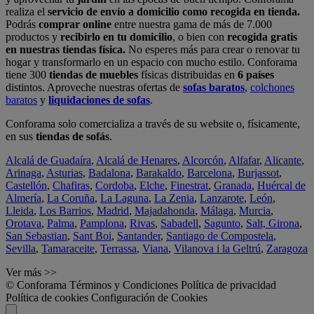
realiza el
servicio de envío a domicilio como recogida en tienda.
Podrás
comprar online
entre nuestra gama de más de 7.000
productos y
recibirlo en tu domicilio
, o bien con
recogida gratis
en nuestras tiendas física.
No esperes más para crear o renovar tu
hogar y transformarlo en un espacio con mucho estilo. Conforama
tiene 300
tiendas de muebles
físicas distribuidas en
6 países
distintos. Aproveche nuestras ofertas de
sofas baratos
,
colchones
baratos
y
liquidaciones de sofas
.
Conforama solo comercializa a través de su website o, físicamente,
en sus
tiendas de sofás
.
Alcalá de Guadaíra
,
Alcalá de Henares
,
Alcorcón
,
Alfafar
,
Alicante
,
Arinaga
,
Asturias
,
Badalona
,
Barakaldo
,
Barcelona
,
Burjassot
,
Castellón
,
Chafiras
,
Cordoba
,
Elche
,
Finestrat
,
Granada
,
Huércal de
Almería
,
La Coruña
,
La Laguna
,
La Zenia
,
Lanzarote
,
León
,
Lleida
,
Los Barrios
,
Madrid
,
Majadahonda
,
Málaga
,
Murcia
,
Orotava
,
Palma
,
Pamplona
,
Rivas
,
Sabadell
,
Sagunto
,
Salt, Girona
,
San Sebastian
,
Sant Boi
,
Santander
,
Santiago de Compostela
,
Sevilla
,
Tamaraceite
,
Terrassa
,
Viana
,
Vilanova i la Geltrú
,
Zaragoza
Ver más >>
© Conforama
Términos y Condiciones
Política de privacidad
Política de cookies
Configuración de Cookies