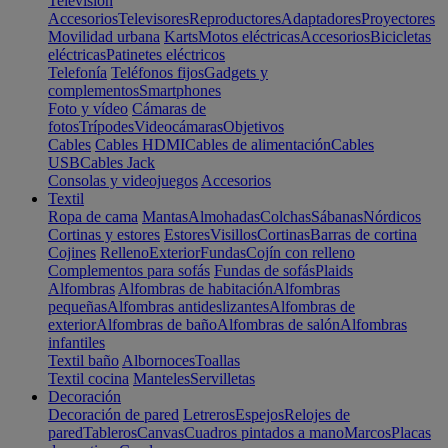
Televisión
Accesorios
Televisores
Reproductores
Adaptadores
Proyectores
Movilidad urbana
Karts
Motos eléctricas
Accesorios
Bicicletas
eléctricas
Patinetes eléctricos
Telefonía
Teléfonos fijos
Gadgets y
complementos
Smartphones
Foto y vídeo
Cámaras de
fotos
Trípodes
Videocámaras
Objetivos
Cables
Cables HDMI
Cables de alimentación
Cables
USB
Cables Jack
Consolas y videojuegos
Accesorios
Textil
Ropa de cama
Mantas
Almohadas
Colchas
Sábanas
Nórdicos
Cortinas y estores
Estores
Visillos
Cortinas
Barras de cortina
Cojines
Relleno
Exterior
Fundas
Cojín con relleno
Complementos para sofás
Fundas de sofás
Plaids
Alfombras
Alfombras de habitación
Alfombras
pequeñas
Alfombras antideslizantes
Alfombras de
exterior
Alfombras de baño
Alfombras de salón
Alfombras
infantiles
Textil baño
Albornoces
Toallas
Textil cocina
Manteles
Servilletas
Decoración
Decoración de pared
Letreros
Espejos
Relojes de
pared
Tableros
Canvas
Cuadros pintados a mano
Marcos
Placas