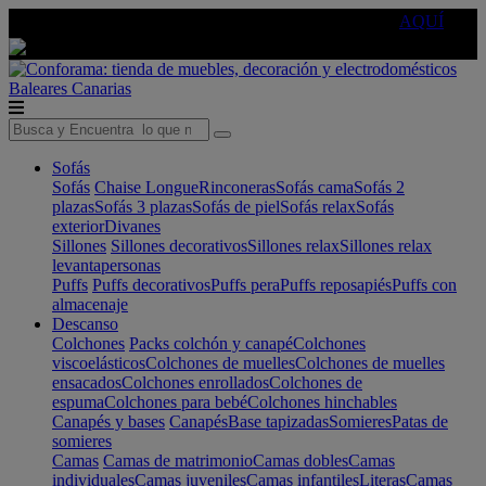
🔵Cambia tu electro con
-10% EXTRA
de descuento ☑️
AQUÍ
Baleares
Canarias
Sofás
Sofás
Chaise Longue
Rinconeras
Sofás cama
Sofás 2
plazas
Sofás 3 plazas
Sofás de piel
Sofás relax
Sofás
exterior
Divanes
Sillones
Sillones decorativos
Sillones relax
Sillones relax
levantapersonas
Puffs
Puffs decorativos
Puffs pera
Puffs reposapiés
Puffs con
almacenaje
Descanso
Colchones
Packs colchón y canapé
Colchones
viscoelásticos
Colchones de muelles
Colchones de muelles
ensacados
Colchones enrollados
Colchones de
espuma
Colchones para bebé
Colchones hinchables
Canapés y bases
Canapés
Base tapizadas
Somieres
Patas de
somieres
Camas
Camas de matrimonio
Camas dobles
Camas
individuales
Camas juveniles
Camas infantiles
Literas
Camas