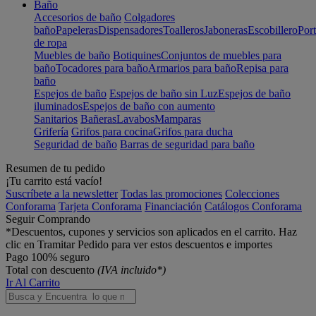
Baño
Accesorios de baño
Colgadores
baño
Papeleras
Dispensadores
Toalleros
Jaboneras
Escobillero
Port
de ropa
Muebles de baño
Botiquines
Conjuntos de muebles para
baño
Tocadores para baño
Armarios para baño
Repisa para
baño
Espejos de baño
Espejos de baño sin Luz
Espejos de baño
iluminados
Espejos de baño con aumento
Sanitarios
Bañeras
Lavabos
Mamparas
Grifería
Grifos para cocina
Grifos para ducha
Seguridad de baño
Barras de seguridad para baño
Resumen de tu pedido
¡Tu carrito está vacío!
Suscríbete a la newsletter
Todas las promociones
Colecciones
Conforama
Tarjeta Conforama
Financiación
Catálogos Conforama
Seguir Comprando
*Descuentos, cupones y servicios son aplicados en el carrito. Haz
clic en Tramitar Pedido para ver estos descuentos e importes
Pago 100% seguro
Total con descuento
(IVA incluido*)
Ir Al Carrito