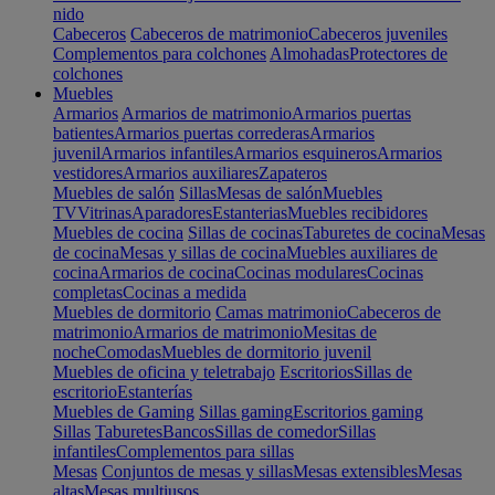
nido
Cabeceros
Cabeceros de matrimonio
Cabeceros juveniles
Complementos para colchones
Almohadas
Protectores de
colchones
Muebles
Armarios
Armarios de matrimonio
Armarios puertas
batientes
Armarios puertas correderas
Armarios
juvenil
Armarios infantiles
Armarios esquineros
Armarios
vestidores
Armarios auxiliares
Zapateros
Muebles de salón
Sillas
Mesas de salón
Muebles
TV
Vitrinas
Aparadores
Estanterias
Muebles recibidores
Muebles de cocina
Sillas de cocinas
Taburetes de cocina
Mesas
de cocina
Mesas y sillas de cocina
Muebles auxiliares de
cocina
Armarios de cocina
Cocinas modulares
Cocinas
completas
Cocinas a medida
Muebles de dormitorio
Camas matrimonio
Cabeceros de
matrimonio
Armarios de matrimonio
Mesitas de
noche
Comodas
Muebles de dormitorio juvenil
Muebles de oficina y teletrabajo
Escritorios
Sillas de
escritorio
Estanterías
Muebles de Gaming
Sillas gaming
Escritorios gaming
Sillas
Taburetes
Bancos
Sillas de comedor
Sillas
infantiles
Complementos para sillas
Mesas
Conjuntos de mesas y sillas
Mesas extensibles
Mesas
altas
Mesas multiusos