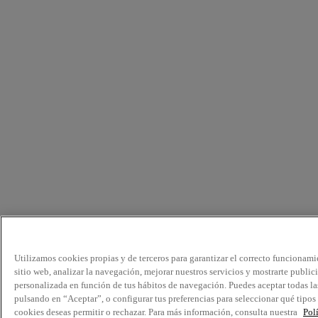
Utilizamos cookies propias y de terceros para garantizar el correcto funcionami
sitio web, analizar la navegación, mejorar nuestros servicios y mostrarte public
personalizada en función de tus hábitos de navegación. Puedes aceptar todas la
pulsando en “Aceptar”, o configurar tus preferencias para seleccionar qué tipos
cookies deseas permitir o rechazar. Para más información, consulta nuestra
Pol