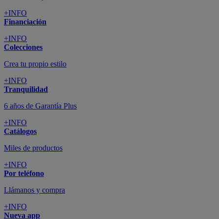
+INFO
Financiación
+INFO
Colecciones
Crea tu propio estilo
+INFO
Tranquilidad
6 años de Garantía Plus
+INFO
Catálogos
Miles de productos
+INFO
Por teléfono
Llámanos y compra
+INFO
Nueva app