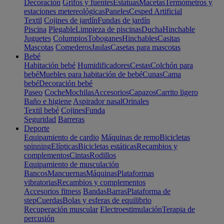
Decoración
Grifos y fuentes
Estatuas
Macetas
Termómetros y
estaciones metereológicas
Paneles
Cesped Artificial
Textil
Cojines de jardín
Fundas de jardín
Piscina
Plegable
Limpieza de piscinas
Ducha
Hinchable
Juguetes
Columpios
Toboganes
Hinchables
Casitas
Mascotas
Comederos
Jaulas
Casetas para mascotas
Bebé
Habitación bebé
Humidificadores
Cestas
Colchón para
bebé
Muebles para habitación de bebé
Cunas
Cama
bebé
Decoración bebé
Paseo
Coche
Mochilas
Accesorios
Capazos
Carrito ligero
Baño e higiene
Aspirador nasal
Orinales
Textil bebé
Cojines
Funda
Seguridad
Barreras
Deporte
Equipamiento de cardio
Máquinas de remo
Bicicletas
spinning
Elípticas
Bicicletas estáticas
Recambios y
complementos
Cintas
Rodillos
Equipamiento de musculación
Bancos
Mancuernas
Máquinas
Plataformas
vibratorias
Recambios y complementos
Accesorios fitness
Bandas
Barras
Plataforma de
step
Cuerdas
Bolas y esferas de equilibrio
Recuperación muscular
Electroestimulación
Terapia de
percusión