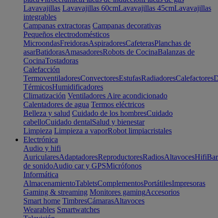
Lavavajillas
Lavavajillas 60cm
Lavavajillas 45cm
Lavavajillas
integrables
Campanas extractoras
Campanas decorativas
Pequeños electrodomésticos
Microondas
Freidoras
Aspiradores
Cafeteras
Planchas de
asar
Batidoras
Amasadores
Robots de Cocina
Balanzas de
Cocina
Tostadoras
Calefacción
Termoventiladores
Convectores
Estufas
Radiadores
Calefactores
D
Térmicos
Humidificadores
Climatización
Ventiladores
Aire acondicionado
Calentadores de agua
Termos eléctricos
Belleza y salud
Cuidado de los hombres
Cuidado
cabello
Cuidado dental
Salud y bienestar
Limpieza
Limpieza a vapor
Robot limpiacristales
Electrónica
Audio y hifi
Auriculares
Adaptadores
Reproductores
Radios
Altavoces
Hifi
Bar
de sonido
Audio car y GPS
Micrófonos
Informática
Almacenamiento
Tablets
Complementos
Portátiles
Impresoras
Gaming & streaming
Monitores gaming
Accesorios
Smart home
Timbres
Cámaras
Altavoces
Wearables
Smartwatches