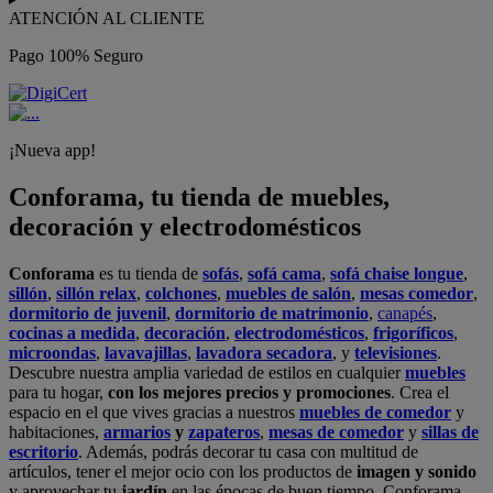
ATENCIÓN AL CLIENTE
Pago 100% Seguro
¡Nueva app!
Conforama, tu tienda de muebles,
decoración y electrodomésticos
Conforama
es tu tienda de
sofás
,
sofá cama
,
sofá chaise longue
,
sillón
,
sillón relax
,
colchones
,
muebles de salón
,
mesas comedor
,
dormitorio de juvenil
,
dormitorio de matrimonio
,
canapés
,
cocinas a medida
,
decoración
,
electrodomésticos
,
frigoríficos
,
microondas
,
lavavajillas
,
lavadora secadora
, y
televisiones
.
Descubre nuestra amplia variedad de estilos en cualquier
muebles
para tu hogar,
con los mejores precios y promociones
. Crea el
espacio en el que vives gracias a nuestros
muebles de comedor
y
habitaciones,
armarios
y
zapateros
,
mesas de comedor
y
sillas de
escritorio
. Además, podrás decorar tu casa con multitud de
artículos, tener el mejor ocio con los productos de
imagen y sonido
y aprovechar tu
jardín
en las épocas de buen tiempo. Conforama