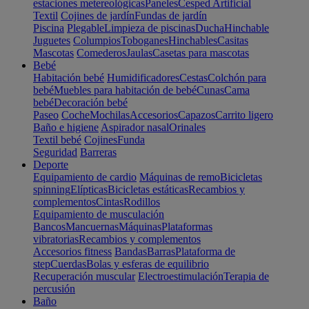
estaciones metereológicas
Paneles
Cesped Artificial
Textil
Cojines de jardín
Fundas de jardín
Piscina
Plegable
Limpieza de piscinas
Ducha
Hinchable
Juguetes
Columpios
Toboganes
Hinchables
Casitas
Mascotas
Comederos
Jaulas
Casetas para mascotas
Bebé
Habitación bebé
Humidificadores
Cestas
Colchón para
bebé
Muebles para habitación de bebé
Cunas
Cama
bebé
Decoración bebé
Paseo
Coche
Mochilas
Accesorios
Capazos
Carrito ligero
Baño e higiene
Aspirador nasal
Orinales
Textil bebé
Cojines
Funda
Seguridad
Barreras
Deporte
Equipamiento de cardio
Máquinas de remo
Bicicletas
spinning
Elípticas
Bicicletas estáticas
Recambios y
complementos
Cintas
Rodillos
Equipamiento de musculación
Bancos
Mancuernas
Máquinas
Plataformas
vibratorias
Recambios y complementos
Accesorios fitness
Bandas
Barras
Plataforma de
step
Cuerdas
Bolas y esferas de equilibrio
Recuperación muscular
Electroestimulación
Terapia de
percusión
Baño