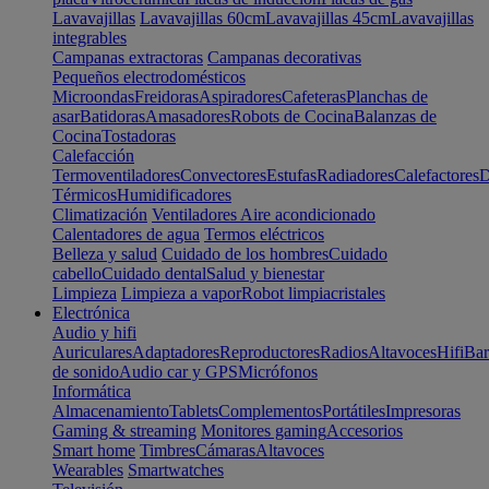
Lavavajillas
Lavavajillas 60cm
Lavavajillas 45cm
Lavavajillas
integrables
Campanas extractoras
Campanas decorativas
Pequeños electrodomésticos
Microondas
Freidoras
Aspiradores
Cafeteras
Planchas de
asar
Batidoras
Amasadores
Robots de Cocina
Balanzas de
Cocina
Tostadoras
Calefacción
Termoventiladores
Convectores
Estufas
Radiadores
Calefactores
D
Térmicos
Humidificadores
Climatización
Ventiladores
Aire acondicionado
Calentadores de agua
Termos eléctricos
Belleza y salud
Cuidado de los hombres
Cuidado
cabello
Cuidado dental
Salud y bienestar
Limpieza
Limpieza a vapor
Robot limpiacristales
Electrónica
Audio y hifi
Auriculares
Adaptadores
Reproductores
Radios
Altavoces
Hifi
Bar
de sonido
Audio car y GPS
Micrófonos
Informática
Almacenamiento
Tablets
Complementos
Portátiles
Impresoras
Gaming & streaming
Monitores gaming
Accesorios
Smart home
Timbres
Cámaras
Altavoces
Wearables
Smartwatches