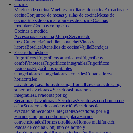
Cocina
Muebles de cocina
Muebles auxiliares de cocina
Armarios de
cocina
Conjuntos de mesas y sillas de cocina
Mesas de
cocina
Sillas de cocina
Taburetes de cocina
Cocinas
modulares
Cocinas completas
Cocinas a medida
Accesorios de cocina
Menaje
Servicio de
mesa
Cubertería
Cuchillos para chef
Vinos y
licores
Botellas
Utensilios de cocina
Vajilla
Bandejas
Electrodomésticos
Frigoríficos
Frigoríficos americanos
Frigoríficos
combi
Vinotecas
Frigoríficos integrables
Frigoríficos
pequeños
Frigoríficos portátiles
Congeladores
Congeladores verticales
Congeladores
horizontales
Lavadoras
Lavadoras de carga frontal
Lavadoras de carga
superior
Lavadoras - Secadoras
Lavadoras
integrables
Lavadoras por kg
Secadoras
Lavadoras - Secadoras
Secadoras con bomba de
calor
Secadoras de condensación
Secadoras de
evacuación
Secadoras integrables
Secadoras por Kg
Hornos
Conjunto de horno y placa
Hornos
convencionales
Hornos pirolíticos
Hornos multifunción
Placas de cocina
Conjunto de horno y
placa
Vitrocerámica
Placas de inducción
Placas de gas