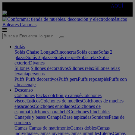
🔵Cambia tu electro con
-10% EXTRA
de descuento ☑️
AQUÍ
Baleares
Canarias
Sofás
Sofás
Chaise Longue
Rinconeras
Sofás cama
Sofás 2
plazas
Sofás 3 plazas
Sofás de piel
Sofás relax
Sofás
exterior
Divanes
Sillones
Sillones decorativos
Sillones relax
Sillones relax
levantapersonas
Puffs
Puffs decorativos
Puffs pera
Puffs reposapiés
Puffs con
almacenaje
Descanso
Colchones
Packs colchón y canapé
Colchones
viscoelásticos
Colchones de muelles
Colchones de muelles
ensacados
Colchones enrollados
Colchones de
espuma
Colchones para bebé
Colchones hinchables
Canapés y bases
Canapés
Base tapizadas
Somieres
Patas de
somieres
Camas
Camas de matrimonio
Camas dobles
Camas
individuales
Camas juveniles
Camas infantiles
Literas
Camas