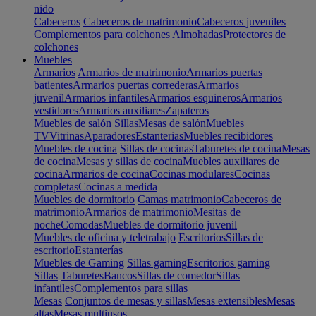
nido
Cabeceros
Cabeceros de matrimonio
Cabeceros juveniles
Complementos para colchones
Almohadas
Protectores de
colchones
Muebles
Armarios
Armarios de matrimonio
Armarios puertas
batientes
Armarios puertas correderas
Armarios
juvenil
Armarios infantiles
Armarios esquineros
Armarios
vestidores
Armarios auxiliares
Zapateros
Muebles de salón
Sillas
Mesas de salón
Muebles
TV
Vitrinas
Aparadores
Estanterias
Muebles recibidores
Muebles de cocina
Sillas de cocinas
Taburetes de cocina
Mesas
de cocina
Mesas y sillas de cocina
Muebles auxiliares de
cocina
Armarios de cocina
Cocinas modulares
Cocinas
completas
Cocinas a medida
Muebles de dormitorio
Camas matrimonio
Cabeceros de
matrimonio
Armarios de matrimonio
Mesitas de
noche
Comodas
Muebles de dormitorio juvenil
Muebles de oficina y teletrabajo
Escritorios
Sillas de
escritorio
Estanterías
Muebles de Gaming
Sillas gaming
Escritorios gaming
Sillas
Taburetes
Bancos
Sillas de comedor
Sillas
infantiles
Complementos para sillas
Mesas
Conjuntos de mesas y sillas
Mesas extensibles
Mesas
altas
Mesas multiusos