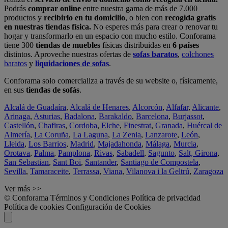
Podrás
comprar online
entre nuestra gama de más de 7.000
productos y
recibirlo en tu domicilio
, o bien con
recogida gratis
en nuestras tiendas física.
No esperes más para crear o renovar tu
hogar y transformarlo en un espacio con mucho estilo. Conforama
tiene 300
tiendas de muebles
físicas distribuidas en
6 países
distintos. Aproveche nuestras ofertas de
sofas baratos
,
colchones
baratos
y
liquidaciones de sofas
.
Conforama solo comercializa a través de su website o, físicamente,
en sus
tiendas de sofás
.
Alcalá de Guadaíra
,
Alcalá de Henares
,
Alcorcón
,
Alfafar
,
Alicante
,
Arinaga
,
Asturias
,
Badalona
,
Barakaldo
,
Barcelona
,
Burjassot
,
Castellón
,
Chafiras
,
Cordoba
,
Elche
,
Finestrat
,
Granada
,
Huércal de
Almería
,
La Coruña
,
La Laguna
,
La Zenia
,
Lanzarote
,
León
,
Lleida
,
Los Barrios
,
Madrid
,
Majadahonda
,
Málaga
,
Murcia
,
Orotava
,
Palma
,
Pamplona
,
Rivas
,
Sabadell
,
Sagunto
,
Salt, Girona
,
San Sebastian
,
Sant Boi
,
Santander
,
Santiago de Compostela
,
Sevilla
,
Tamaraceite
,
Terrassa
,
Viana
,
Vilanova i la Geltrú
,
Zaragoza
Ver más >>
© Conforama
Términos y Condiciones
Política de privacidad
Política de cookies
Configuración de Cookies