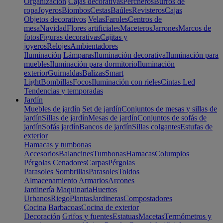
Organización
Cajas decorativas
Percheros
Burros de
ropa
Joyeros
Biombos
Cestas
Baúles
Revisteros
Cajas
Objetos decorativos
Velas
Faroles
Centros de
mesa
Navidad
Flores artificiales
Maceteros
Jarrones
Marcos de
fotos
Figuras decorativas
Cajitas y
joyeros
Relojes
Ambientadores
Iluminación
Lámparas
Iluminación decorativa
Iluminación para
muebles
Iluminación para dormitorio
Iluminación
exterior
Guirnaldas
Balizas
Smart
Light
Bombillas
Focos
Iluminación con rieles
Cintas Led
Tendencias y temporadas
Jardín
Muebles de jardín
Set de jardín
Conjuntos de mesas y sillas de
jardín
Sillas de jardín
Mesas de jardín
Conjuntos de sofás de
jardín
Sofás jardín
Bancos de jardín
Sillas colgantes
Estufas de
exterior
Hamacas y tumbonas
Accesorios
Balancines
Tumbonas
Hamacas
Columpios
Pérgolas
Cenadores
Carpas
Pérgolas
Parasoles
Sombrillas
Parasoles
Toldos
Almacenamiento
Armarios
Arcones
Jardinería
Maquinaria
Huertos
Urbanos
Riego
Plantas
Jardineras
Compostadores
Cocina
Barbacoas
Cocina de exterior
Decoración
Grifos y fuentes
Estatuas
Macetas
Termómetros y