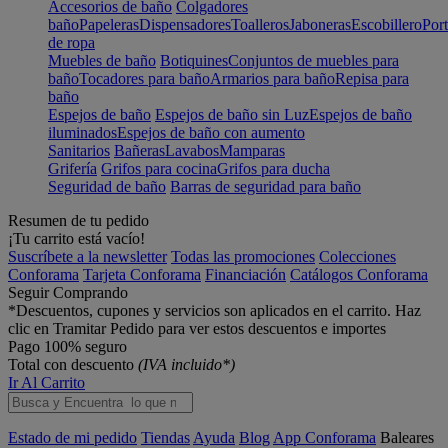
Accesorios de baño
Colgadores
baño
Papeleras
Dispensadores
Toalleros
Jaboneras
Escobillero
Port
de ropa
Muebles de baño
Botiquines
Conjuntos de muebles para
baño
Tocadores para baño
Armarios para baño
Repisa para
baño
Espejos de baño
Espejos de baño sin Luz
Espejos de baño
iluminados
Espejos de baño con aumento
Sanitarios
Bañeras
Lavabos
Mamparas
Grifería
Grifos para cocina
Grifos para ducha
Seguridad de baño
Barras de seguridad para baño
Resumen de tu pedido
¡Tu carrito está vacío!
Suscríbete a la newsletter
Todas las promociones
Colecciones
Conforama
Tarjeta Conforama
Financiación
Catálogos Conforama
Seguir Comprando
*Descuentos, cupones y servicios son aplicados en el carrito. Haz
clic en Tramitar Pedido para ver estos descuentos e importes
Pago 100% seguro
Total con descuento
(IVA incluido*)
Ir Al Carrito
Estado de mi pedido
Tiendas
Ayuda
Blog
App Conforama
Baleares