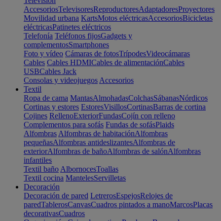
Televisión
Accesorios
Televisores
Reproductores
Adaptadores
Proyectores
Movilidad urbana
Karts
Motos eléctricas
Accesorios
Bicicletas
eléctricas
Patinetes eléctricos
Telefonía
Teléfonos fijos
Gadgets y
complementos
Smartphones
Foto y vídeo
Cámaras de fotos
Trípodes
Videocámaras
Cables
Cables HDMI
Cables de alimentación
Cables
USB
Cables Jack
Consolas y videojuegos
Accesorios
Textil
Ropa de cama
Mantas
Almohadas
Colchas
Sábanas
Nórdicos
Cortinas y estores
Estores
Visillos
Cortinas
Barras de cortina
Cojines
Relleno
Exterior
Fundas
Cojín con relleno
Complementos para sofás
Fundas de sofás
Plaids
Alfombras
Alfombras de habitación
Alfombras
pequeñas
Alfombras antideslizantes
Alfombras de
exterior
Alfombras de baño
Alfombras de salón
Alfombras
infantiles
Textil baño
Albornoces
Toallas
Textil cocina
Manteles
Servilletas
Decoración
Decoración de pared
Letreros
Espejos
Relojes de
pared
Tableros
Canvas
Cuadros pintados a mano
Marcos
Placas
decorativas
Cuadros