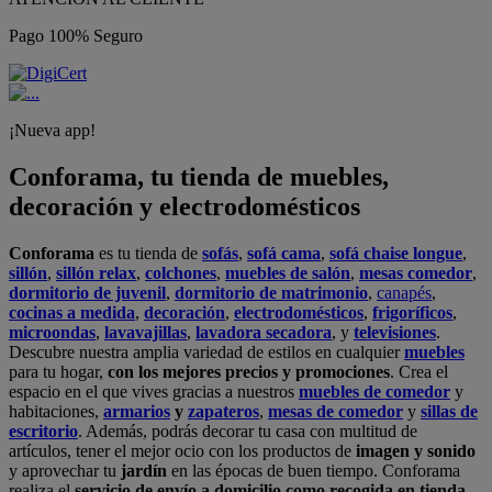
Pago 100% Seguro
¡Nueva app!
Conforama, tu tienda de muebles,
decoración y electrodomésticos
Conforama
es tu tienda de
sofás
,
sofá cama
,
sofá chaise longue
,
sillón
,
sillón relax
,
colchones
,
muebles de salón
,
mesas comedor
,
dormitorio de juvenil
,
dormitorio de matrimonio
,
canapés
,
cocinas a medida
,
decoración
,
electrodomésticos
,
frigoríficos
,
microondas
,
lavavajillas
,
lavadora secadora
, y
televisiones
.
Descubre nuestra amplia variedad de estilos en cualquier
muebles
para tu hogar,
con los mejores precios y promociones
. Crea el
espacio en el que vives gracias a nuestros
muebles de comedor
y
habitaciones,
armarios
y
zapateros
,
mesas de comedor
y
sillas de
escritorio
. Además, podrás decorar tu casa con multitud de
artículos, tener el mejor ocio con los productos de
imagen y sonido
y aprovechar tu
jardín
en las épocas de buen tiempo. Conforama
realiza el
servicio de envío a domicilio como recogida en tienda.