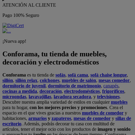
ATENCIÓN AL CLIENTE
Pago 100% Seguro
¡Nueva app!
Conforama, tu tienda de muebles,
decoración y electrodomésticos
Conforama
es tu tienda de
sofás
,
sofá cama
,
sofá chaise longue
,
sillón
,
sillón relax
,
colchones
,
muebles de salón
,
mesas comedor
,
dormitorio de juvenil
,
dormitorio de matrimonio
,
canapés
,
cocinas a medida
,
decoración
,
electrodomésticos
,
frigoríficos
,
microondas
,
lavavajillas
,
lavadora secadora
, y
televisiones
.
Descubre nuestra amplia variedad de estilos en cualquier
muebles
para tu hogar,
con los mejores precios y promociones
. Crea el
espacio en el que vives gracias a nuestros
muebles de comedor
y
habitaciones,
armarios
y
zapateros
,
mesas de comedor
y
sillas de
escritorio
. Además, podrás decorar tu casa con multitud de
artículos, tener el mejor ocio con los productos de
imagen y sonido
y aprovechar tu
jardín
en las épocas de buen tiempo. Conforama