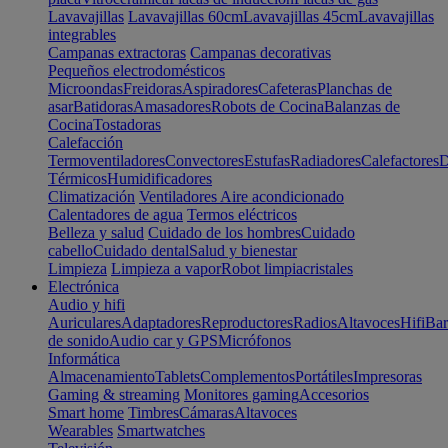
Lavavajillas
Lavavajillas 60cm
Lavavajillas 45cm
Lavavajillas
integrables
Campanas extractoras
Campanas decorativas
Pequeños electrodomésticos
Microondas
Freidoras
Aspiradores
Cafeteras
Planchas de
asar
Batidoras
Amasadores
Robots de Cocina
Balanzas de
Cocina
Tostadoras
Calefacción
Termoventiladores
Convectores
Estufas
Radiadores
Calefactores
D
Térmicos
Humidificadores
Climatización
Ventiladores
Aire acondicionado
Calentadores de agua
Termos eléctricos
Belleza y salud
Cuidado de los hombres
Cuidado
cabello
Cuidado dental
Salud y bienestar
Limpieza
Limpieza a vapor
Robot limpiacristales
Electrónica
Audio y hifi
Auriculares
Adaptadores
Reproductores
Radios
Altavoces
Hifi
Bar
de sonido
Audio car y GPS
Micrófonos
Informática
Almacenamiento
Tablets
Complementos
Portátiles
Impresoras
Gaming & streaming
Monitores gaming
Accesorios
Smart home
Timbres
Cámaras
Altavoces
Wearables
Smartwatches