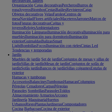
decorativas
Cuadros
Organización
Cajas decorativas
Percheros
Burros de
ropa
Joyeros
Biombos
Cestas
Baúles
Revisteros
Cajas
Objetos decorativos
Velas
Faroles
Centros de
mesa
Navidad
Flores artificiales
Maceteros
Jarrones
Marcos de
fotos
Figuras decorativas
Cajitas y
joyeros
Relojes
Ambientadores
Iluminación
Lámparas
Iluminación decorativa
Iluminación para
muebles
Iluminación para dormitorio
Iluminación
exterior
Guirnaldas
Balizas
Smart
Light
Bombillas
Focos
Iluminación con rieles
Cintas Led
Tendencias y temporadas
Jardín
Muebles de jardín
Set de jardín
Conjuntos de mesas y sillas de
jardín
Sillas de jardín
Mesas de jardín
Conjuntos de sofás de
jardín
Sofás jardín
Bancos de jardín
Sillas colgantes
Estufas de
exterior
Hamacas y tumbonas
Accesorios
Balancines
Tumbonas
Hamacas
Columpios
Pérgolas
Cenadores
Carpas
Pérgolas
Parasoles
Sombrillas
Parasoles
Toldos
Almacenamiento
Armarios
Arcones
Jardinería
Maquinaria
Huertos
Urbanos
Riego
Plantas
Jardineras
Compostadores
Cocina
Barbacoas
Cocina de exterior