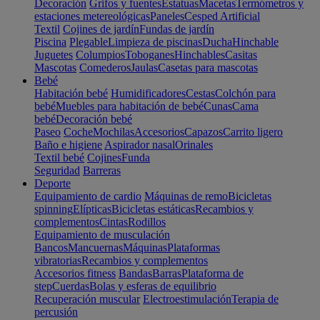
Decoración
Grifos y fuentes
Estatuas
Macetas
Termómetros y
estaciones metereológicas
Paneles
Cesped Artificial
Textil
Cojines de jardín
Fundas de jardín
Piscina
Plegable
Limpieza de piscinas
Ducha
Hinchable
Juguetes
Columpios
Toboganes
Hinchables
Casitas
Mascotas
Comederos
Jaulas
Casetas para mascotas
Bebé
Habitación bebé
Humidificadores
Cestas
Colchón para
bebé
Muebles para habitación de bebé
Cunas
Cama
bebé
Decoración bebé
Paseo
Coche
Mochilas
Accesorios
Capazos
Carrito ligero
Baño e higiene
Aspirador nasal
Orinales
Textil bebé
Cojines
Funda
Seguridad
Barreras
Deporte
Equipamiento de cardio
Máquinas de remo
Bicicletas
spinning
Elípticas
Bicicletas estáticas
Recambios y
complementos
Cintas
Rodillos
Equipamiento de musculación
Bancos
Mancuernas
Máquinas
Plataformas
vibratorias
Recambios y complementos
Accesorios fitness
Bandas
Barras
Plataforma de
step
Cuerdas
Bolas y esferas de equilibrio
Recuperación muscular
Electroestimulación
Terapia de
percusión