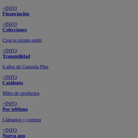
+INFO
Financiación
+INFO
Colecciones
Crea tu propio estilo
+INFO
Tranquilidad
6 años de Garantía Plus
+INFO
Catálogos
Miles de productos
+INFO
Por teléfono
Llámanos y compra
+INFO
Nueva app