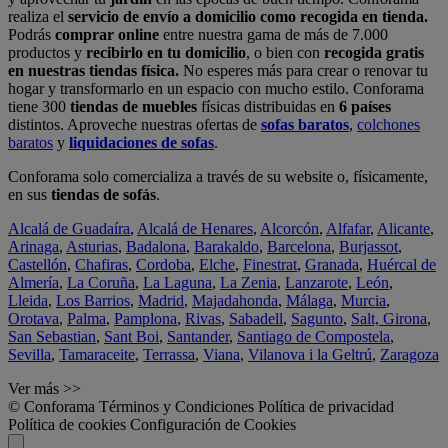
realiza el
servicio de envío a domicilio como recogida en tienda.
Podrás
comprar online
entre nuestra gama de más de 7.000
productos y
recibirlo en tu domicilio
, o bien con
recogida gratis
en nuestras tiendas física.
No esperes más para crear o renovar tu
hogar y transformarlo en un espacio con mucho estilo. Conforama
tiene 300
tiendas de muebles
físicas distribuidas en
6 países
distintos. Aproveche nuestras ofertas de
sofas baratos
,
colchones
baratos
y
liquidaciones de sofas
.
Conforama solo comercializa a través de su website o, físicamente,
en sus
tiendas de sofás
.
Alcalá de Guadaíra
,
Alcalá de Henares
,
Alcorcón
,
Alfafar
,
Alicante
,
Arinaga
,
Asturias
,
Badalona
,
Barakaldo
,
Barcelona
,
Burjassot
,
Castellón
,
Chafiras
,
Cordoba
,
Elche
,
Finestrat
,
Granada
,
Huércal de
Almería
,
La Coruña
,
La Laguna
,
La Zenia
,
Lanzarote
,
León
,
Lleida
,
Los Barrios
,
Madrid
,
Majadahonda
,
Málaga
,
Murcia
,
Orotava
,
Palma
,
Pamplona
,
Rivas
,
Sabadell
,
Sagunto
,
Salt, Girona
,
San Sebastian
,
Sant Boi
,
Santander
,
Santiago de Compostela
,
Sevilla
,
Tamaraceite
,
Terrassa
,
Viana
,
Vilanova i la Geltrú
,
Zaragoza
Ver más >>
© Conforama
Términos y Condiciones
Política de privacidad
Política de cookies
Configuración de Cookies