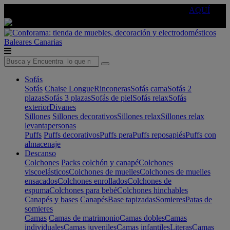
🔵Cambia tu electro con
-10% EXTRA
de descuento ☑️
AQUÍ
Baleares
Canarias
Sofás
Sofás
Chaise Longue
Rinconeras
Sofás cama
Sofás 2
plazas
Sofás 3 plazas
Sofás de piel
Sofás relax
Sofás
exterior
Divanes
Sillones
Sillones decorativos
Sillones relax
Sillones relax
levantapersonas
Puffs
Puffs decorativos
Puffs pera
Puffs reposapiés
Puffs con
almacenaje
Descanso
Colchones
Packs colchón y canapé
Colchones
viscoelásticos
Colchones de muelles
Colchones de muelles
ensacados
Colchones enrollados
Colchones de
espuma
Colchones para bebé
Colchones hinchables
Canapés y bases
Canapés
Base tapizadas
Somieres
Patas de
somieres
Camas
Camas de matrimonio
Camas dobles
Camas
individuales
Camas juveniles
Camas infantiles
Literas
Camas