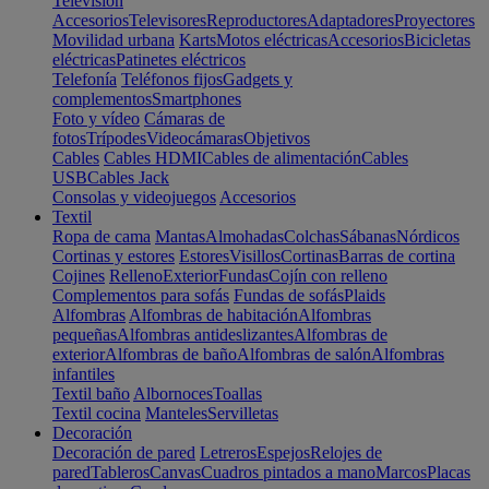
Televisión
Accesorios
Televisores
Reproductores
Adaptadores
Proyectores
Movilidad urbana
Karts
Motos eléctricas
Accesorios
Bicicletas
eléctricas
Patinetes eléctricos
Telefonía
Teléfonos fijos
Gadgets y
complementos
Smartphones
Foto y vídeo
Cámaras de
fotos
Trípodes
Videocámaras
Objetivos
Cables
Cables HDMI
Cables de alimentación
Cables
USB
Cables Jack
Consolas y videojuegos
Accesorios
Textil
Ropa de cama
Mantas
Almohadas
Colchas
Sábanas
Nórdicos
Cortinas y estores
Estores
Visillos
Cortinas
Barras de cortina
Cojines
Relleno
Exterior
Fundas
Cojín con relleno
Complementos para sofás
Fundas de sofás
Plaids
Alfombras
Alfombras de habitación
Alfombras
pequeñas
Alfombras antideslizantes
Alfombras de
exterior
Alfombras de baño
Alfombras de salón
Alfombras
infantiles
Textil baño
Albornoces
Toallas
Textil cocina
Manteles
Servilletas
Decoración
Decoración de pared
Letreros
Espejos
Relojes de
pared
Tableros
Canvas
Cuadros pintados a mano
Marcos
Placas