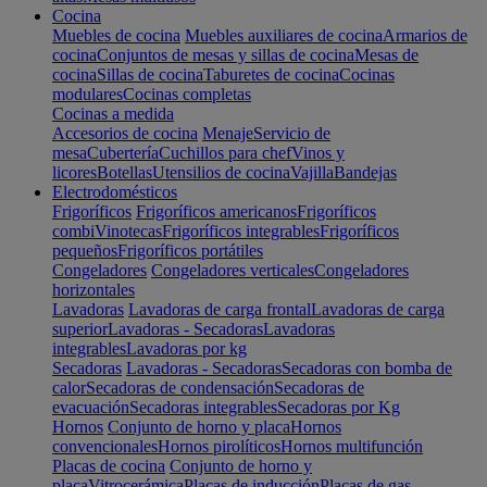
Cocina
Muebles de cocina
Muebles auxiliares de cocina
Armarios de
cocina
Conjuntos de mesas y sillas de cocina
Mesas de
cocina
Sillas de cocina
Taburetes de cocina
Cocinas
modulares
Cocinas completas
Cocinas a medida
Accesorios de cocina
Menaje
Servicio de
mesa
Cubertería
Cuchillos para chef
Vinos y
licores
Botellas
Utensilios de cocina
Vajilla
Bandejas
Electrodomésticos
Frigoríficos
Frigoríficos americanos
Frigoríficos
combi
Vinotecas
Frigoríficos integrables
Frigoríficos
pequeños
Frigoríficos portátiles
Congeladores
Congeladores verticales
Congeladores
horizontales
Lavadoras
Lavadoras de carga frontal
Lavadoras de carga
superior
Lavadoras - Secadoras
Lavadoras
integrables
Lavadoras por kg
Secadoras
Lavadoras - Secadoras
Secadoras con bomba de
calor
Secadoras de condensación
Secadoras de
evacuación
Secadoras integrables
Secadoras por Kg
Hornos
Conjunto de horno y placa
Hornos
convencionales
Hornos pirolíticos
Hornos multifunción
Placas de cocina
Conjunto de horno y
placa
Vitrocerámica
Placas de inducción
Placas de gas