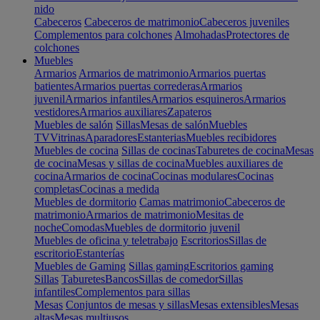
nido
Cabeceros
Cabeceros de matrimonio
Cabeceros juveniles
Complementos para colchones
Almohadas
Protectores de
colchones
Muebles
Armarios
Armarios de matrimonio
Armarios puertas
batientes
Armarios puertas correderas
Armarios
juvenil
Armarios infantiles
Armarios esquineros
Armarios
vestidores
Armarios auxiliares
Zapateros
Muebles de salón
Sillas
Mesas de salón
Muebles
TV
Vitrinas
Aparadores
Estanterias
Muebles recibidores
Muebles de cocina
Sillas de cocinas
Taburetes de cocina
Mesas
de cocina
Mesas y sillas de cocina
Muebles auxiliares de
cocina
Armarios de cocina
Cocinas modulares
Cocinas
completas
Cocinas a medida
Muebles de dormitorio
Camas matrimonio
Cabeceros de
matrimonio
Armarios de matrimonio
Mesitas de
noche
Comodas
Muebles de dormitorio juvenil
Muebles de oficina y teletrabajo
Escritorios
Sillas de
escritorio
Estanterías
Muebles de Gaming
Sillas gaming
Escritorios gaming
Sillas
Taburetes
Bancos
Sillas de comedor
Sillas
infantiles
Complementos para sillas
Mesas
Conjuntos de mesas y sillas
Mesas extensibles
Mesas
altas
Mesas multiusos