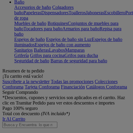
Baño
Accesorios de baño
Colgadores
baño
Papeleras
Dispensadores
Toalleros
Jaboneras
Escobillero
Port
de ropa
Muebles de baño
Botiquines
Conjuntos de muebles para
baño
Tocadores para baño
Armarios para baño
Repisa para
baño
Espejos de baño
Espejos de baño sin Luz
Espejos de baño
iluminados
Espejos de baño con aumento
Sanitarios
Bañeras
Lavabos
Mamparas
Grifería
Grifos para cocina
Grifos para ducha
Seguridad de baño
Barras de seguridad para baño
Resumen de tu pedido
¡Tu carrito está vacío!
Suscríbete a la newsletter
Todas las promociones
Colecciones
Conforama
Tarjeta Conforama
Financiación
Catálogos Conforama
Seguir Comprando
*Descuentos, cupones y servicios son aplicados en el carrito. Haz
clic en Tramitar Pedido para ver estos descuentos e importes
Pago 100% seguro
Total con descuento
(IVA incluido*)
Ir Al Carrito