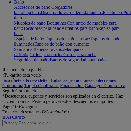
Baño
Accesorios de baño
Colgadores
baño
Papeleras
Dispensadores
Toalleros
Jaboneras
Escobillero
Port
de ropa
Muebles de baño
Botiquines
Conjuntos de muebles para
baño
Tocadores para baño
Armarios para baño
Repisa para
baño
Espejos de baño
Espejos de baño sin Luz
Espejos de baño
iluminados
Espejos de baño con aumento
Sanitarios
Bañeras
Lavabos
Mamparas
Grifería
Grifos para cocina
Grifos para ducha
Seguridad de baño
Barras de seguridad para baño
Resumen de tu pedido
¡Tu carrito está vacío!
Suscríbete a la newsletter
Todas las promociones
Colecciones
Conforama
Tarjeta Conforama
Financiación
Catálogos Conforama
Seguir Comprando
*Descuentos, cupones y servicios son aplicados en el carrito. Haz
clic en Tramitar Pedido para ver estos descuentos e importes
Pago 100% seguro
Total con descuento
(IVA incluido*)
Ir Al Carrito