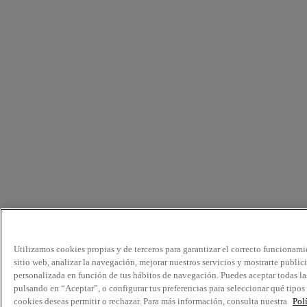
Utilizamos cookies propias y de terceros para garantizar el correcto funcionami
sitio web, analizar la navegación, mejorar nuestros servicios y mostrarte public
personalizada en función de tus hábitos de navegación. Puedes aceptar todas la
pulsando en “Aceptar”, o configurar tus preferencias para seleccionar qué tipos
cookies deseas permitir o rechazar. Para más información, consulta nuestra
Pol