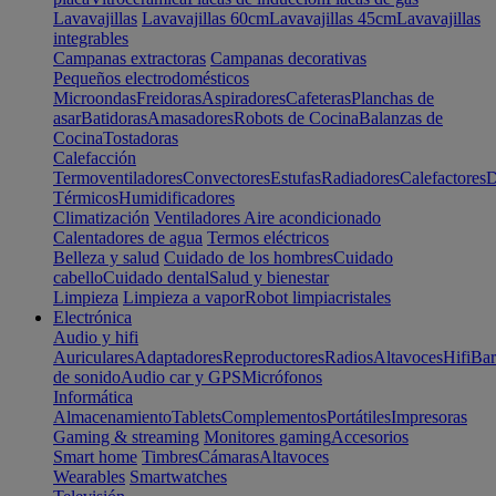
Lavavajillas
Lavavajillas 60cm
Lavavajillas 45cm
Lavavajillas
integrables
Campanas extractoras
Campanas decorativas
Pequeños electrodomésticos
Microondas
Freidoras
Aspiradores
Cafeteras
Planchas de
asar
Batidoras
Amasadores
Robots de Cocina
Balanzas de
Cocina
Tostadoras
Calefacción
Termoventiladores
Convectores
Estufas
Radiadores
Calefactores
D
Térmicos
Humidificadores
Climatización
Ventiladores
Aire acondicionado
Calentadores de agua
Termos eléctricos
Belleza y salud
Cuidado de los hombres
Cuidado
cabello
Cuidado dental
Salud y bienestar
Limpieza
Limpieza a vapor
Robot limpiacristales
Electrónica
Audio y hifi
Auriculares
Adaptadores
Reproductores
Radios
Altavoces
Hifi
Bar
de sonido
Audio car y GPS
Micrófonos
Informática
Almacenamiento
Tablets
Complementos
Portátiles
Impresoras
Gaming & streaming
Monitores gaming
Accesorios
Smart home
Timbres
Cámaras
Altavoces
Wearables
Smartwatches