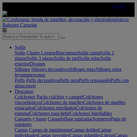
🔵Cambia tu electro con
-10% EXTRA
de descuento ☑️
AQUÍ
Baleares
Canarias
Sofás
Sofás
Chaise Longue
Rinconeras
Sofás cama
Sofás 2
plazas
Sofás 3 plazas
Sofás de piel
Sofás relax
Sofás
exterior
Divanes
Sillones
Sillones decorativos
Sillones relax
Sillones relax
levantapersonas
Puffs
Puffs decorativos
Puffs pera
Puffs reposapiés
Puffs con
almacenaje
Descanso
Colchones
Packs colchón y canapé
Colchones
viscoelásticos
Colchones de muelles
Colchones de muelles
ensacados
Colchones enrollados
Colchones de
espuma
Colchones para bebé
Colchones hinchables
Canapés y bases
Canapés
Base tapizadas
Somieres
Patas de
somieres
Camas
Camas de matrimonio
Camas dobles
Camas
individuales
Camas juveniles
Camas infantiles
Literas
Camas