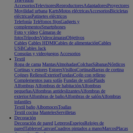
Televisión
Accesorios
Televisores
Reproductores
Adaptadores
Proyectores
Movilidad urbana
Karts
Motos eléctricas
Accesorios
Bicicletas
eléctricas
Patinetes eléctricos
Telefonía
Teléfonos fijos
Gadgets y
complementos
Smartphones
Foto y vídeo
Cámaras de
fotos
Trípodes
Videocámaras
Objetivos
Cables
Cables HDMI
Cables de alimentación
Cables
USB
Cables Jack
Consolas y videojuegos
Accesorios
Textil
Ropa de cama
Mantas
Almohadas
Colchas
Sábanas
Nórdicos
Cortinas y estores
Estores
Visillos
Cortinas
Barras de cortina
Cojines
Relleno
Exterior
Fundas
Cojín con relleno
Complementos para sofás
Fundas de sofás
Plaids
Alfombras
Alfombras de habitación
Alfombras
pequeñas
Alfombras antideslizantes
Alfombras de
exterior
Alfombras de baño
Alfombras de salón
Alfombras
infantiles
Textil baño
Albornoces
Toallas
Textil cocina
Manteles
Servilletas
Decoración
Decoración de pared
Letreros
Espejos
Relojes de
pared
Tableros
Canvas
Cuadros pintados a mano
Marcos
Placas