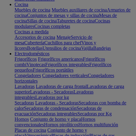
Cocina
Muebles de cocina
Muebles auxiliares de cocina
Armarios de
cocina
Conjuntos de mesas y sillas de cocina
Mesas de
cocina
Sillas de cocina
Taburetes de cocina
Cocinas
modulares
Cocinas completas
Cocinas a medida
Accesorios de cocina
Menaje
Servicio de
mesa
Cubertería
Cuchillos para chef
Vinos y
licores
Botellas
Utensilios de cocina
Vajilla
Bandejas
Electrodomésticos
Frigoríficos
Frigoríficos americanos
Frigoríficos
combi
Vinotecas
Frigoríficos integrables
Frigoríficos
pequeños
Frigoríficos portátiles
Congeladores
Congeladores verticales
Congeladores
horizontales
Lavadoras
Lavadoras de carga frontal
Lavadoras de carga
superior
Lavadoras - Secadoras
Lavadoras
integrables
Lavadoras por kg
Secadoras
Lavadoras - Secadoras
Secadoras con bomba de
calor
Secadoras de condensación
Secadoras de
evacuación
Secadoras integrables
Secadoras por Kg
Hornos
Conjunto de horno y placa
Hornos
convencionales
Hornos pirolíticos
Hornos multifunción
Placas de cocina
Conjunto de horno y
placa
Vitrocerámica
Placas de inducción
Placas de gas