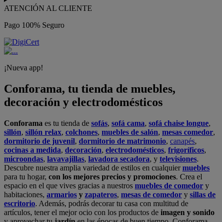
ATENCIÓN AL CLIENTE
Pago 100% Seguro
¡Nueva app!
Conforama, tu tienda de muebles,
decoración y electrodomésticos
Conforama
es tu tienda de
sofás
,
sofá cama
,
sofá chaise longue
,
sillón
,
sillón relax
,
colchones
,
muebles de salón
,
mesas comedor
,
dormitorio de juvenil
,
dormitorio de matrimonio
,
canapés
,
cocinas a medida
,
decoración
,
electrodomésticos
,
frigoríficos
,
microondas
,
lavavajillas
,
lavadora secadora
, y
televisiones
.
Descubre nuestra amplia variedad de estilos en cualquier
muebles
para tu hogar,
con los mejores precios y promociones
. Crea el
espacio en el que vives gracias a nuestros
muebles de comedor
y
habitaciones,
armarios
y
zapateros
,
mesas de comedor
y
sillas de
escritorio
. Además, podrás decorar tu casa con multitud de
artículos, tener el mejor ocio con los productos de
imagen y sonido
y aprovechar tu
jardín
en las épocas de buen tiempo. Conforama