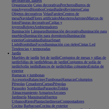
decorativas
Cuadros
Organización
Cajas decorativas
Percheros
Burros de
ropa
Joyeros
Biombos
Cestas
Baúles
Revisteros
Cajas
Objetos decorativos
Velas
Faroles
Centros de
mesa
Navidad
Flores artificiales
Maceteros
Jarrones
Marcos de
fotos
Figuras decorativas
Cajitas y
joyeros
Relojes
Ambientadores
Iluminación
Lámparas
Iluminación decorativa
Iluminación para
muebles
Iluminación para dormitorio
Iluminación
exterior
Guirnaldas
Balizas
Smart
Light
Bombillas
Focos
Iluminación con rieles
Cintas Led
Tendencias y temporadas
Jardín
Muebles de jardín
Set de jardín
Conjuntos de mesas y sillas de
jardín
Sillas de jardín
Mesas de jardín
Conjuntos de sofás de
jardín
Sofás jardín
Bancos de jardín
Sillas colgantes
Estufas de
exterior
Hamacas y tumbonas
Accesorios
Balancines
Tumbonas
Hamacas
Columpios
Pérgolas
Cenadores
Carpas
Pérgolas
Parasoles
Sombrillas
Parasoles
Toldos
Almacenamiento
Armarios
Arcones
Jardinería
Maquinaria
Huertos
Urbanos
Riego
Plantas
Jardineras
Compostadores
Cocina
Barbacoas
Cocina de exterior