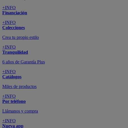
+INFO
Financiación
+INFO
Colecciones
Crea tu propio estilo
+INFO
Tranquilidad
6 años de Garantía Plus
+INFO
Catálogos
Miles de productos
+INFO
Por teléfono
Llámanos y compra
+INFO
Nueva app