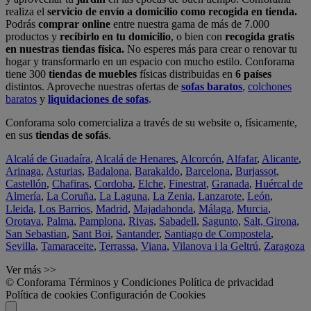
realiza el
servicio de envío a domicilio como recogida en tienda.
Podrás
comprar online
entre nuestra gama de más de 7.000
productos y
recibirlo en tu domicilio
, o bien con
recogida gratis
en nuestras tiendas física.
No esperes más para crear o renovar tu
hogar y transformarlo en un espacio con mucho estilo. Conforama
tiene 300
tiendas de muebles
físicas distribuidas en
6 países
distintos. Aproveche nuestras ofertas de
sofas baratos
,
colchones
baratos
y
liquidaciones de sofas
.
Conforama solo comercializa a través de su website o, físicamente,
en sus
tiendas de sofás
.
Alcalá de Guadaíra
,
Alcalá de Henares
,
Alcorcón
,
Alfafar
,
Alicante
,
Arinaga
,
Asturias
,
Badalona
,
Barakaldo
,
Barcelona
,
Burjassot
,
Castellón
,
Chafiras
,
Cordoba
,
Elche
,
Finestrat
,
Granada
,
Huércal de
Almería
,
La Coruña
,
La Laguna
,
La Zenia
,
Lanzarote
,
León
,
Lleida
,
Los Barrios
,
Madrid
,
Majadahonda
,
Málaga
,
Murcia
,
Orotava
,
Palma
,
Pamplona
,
Rivas
,
Sabadell
,
Sagunto
,
Salt, Girona
,
San Sebastian
,
Sant Boi
,
Santander
,
Santiago de Compostela
,
Sevilla
,
Tamaraceite
,
Terrassa
,
Viana
,
Vilanova i la Geltrú
,
Zaragoza
Ver más >>
© Conforama
Términos y Condiciones
Política de privacidad
Política de cookies
Configuración de Cookies