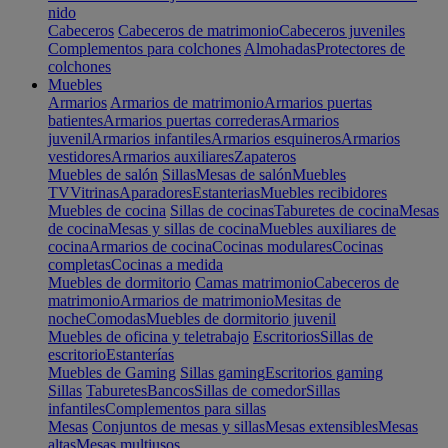
nido
Cabeceros
Cabeceros de matrimonio
Cabeceros juveniles
Complementos para colchones
Almohadas
Protectores de
colchones
Muebles
Armarios
Armarios de matrimonio
Armarios puertas
batientes
Armarios puertas correderas
Armarios
juvenil
Armarios infantiles
Armarios esquineros
Armarios
vestidores
Armarios auxiliares
Zapateros
Muebles de salón
Sillas
Mesas de salón
Muebles
TV
Vitrinas
Aparadores
Estanterias
Muebles recibidores
Muebles de cocina
Sillas de cocinas
Taburetes de cocina
Mesas
de cocina
Mesas y sillas de cocina
Muebles auxiliares de
cocina
Armarios de cocina
Cocinas modulares
Cocinas
completas
Cocinas a medida
Muebles de dormitorio
Camas matrimonio
Cabeceros de
matrimonio
Armarios de matrimonio
Mesitas de
noche
Comodas
Muebles de dormitorio juvenil
Muebles de oficina y teletrabajo
Escritorios
Sillas de
escritorio
Estanterías
Muebles de Gaming
Sillas gaming
Escritorios gaming
Sillas
Taburetes
Bancos
Sillas de comedor
Sillas
infantiles
Complementos para sillas
Mesas
Conjuntos de mesas y sillas
Mesas extensibles
Mesas
altas
Mesas multiusos