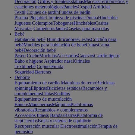
Decoración
Grifos y fuentes
Estatuas
Macetas
Termómetros y
estaciones metereológicas
Paneles
Cesped Artificial
Textil
Cojines de jardín
Fundas de jardín
Piscina
Plegable
Limpieza de piscinas
Ducha
Hinchable
Juguetes
Columpios
Toboganes
Hinchables
Casitas
Mascotas
Comederos
Jaulas
Casetas para mascotas
Bebé
Habitación bebé
Humidificadores
Cestas
Colchón para
bebé
Muebles para habitación de bebé
Cunas
Cama
bebé
Decoración bebé
Paseo
Coche
Mochilas
Accesorios
Capazos
Carrito ligero
Baño e higiene
Aspirador nasal
Orinales
Textil bebé
Cojines
Funda
Seguridad
Barreras
Deporte
Equipamiento de cardio
Máquinas de remo
Bicicletas
spinning
Elípticas
Bicicletas estáticas
Recambios y
complementos
Cintas
Rodillos
Equipamiento de musculación
Bancos
Mancuernas
Máquinas
Plataformas
vibratorias
Recambios y complementos
Accesorios fitness
Bandas
Barras
Plataforma de
step
Cuerdas
Bolas y esferas de equilibrio
Recuperación muscular
Electroestimulación
Terapia de
percusión