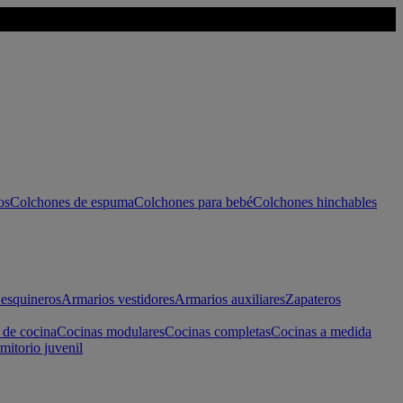
os
Colchones de espuma
Colchones para bebé
Colchones hinchables
esquineros
Armarios vestidores
Armarios auxiliares
Zapateros
 de cocina
Cocinas modulares
Cocinas completas
Cocinas a medida
mitorio juvenil