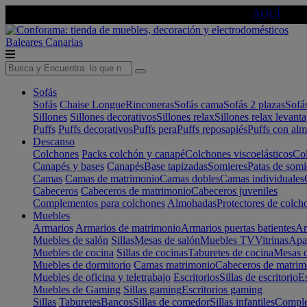
🔵Cambia tu electro con
-10% EXTRA
de descuento ☑️
AQUÍ
Baleares
Canarias
Sofás
Sofás
Chaise Longue
Rinconeras
Sofás cama
Sofás 2 plazas
Sofá
Sillones
Sillones decorativos
Sillones relax
Sillones relax levant
Puffs
Puffs decorativos
Puffs pera
Puffs reposapiés
Puffs con al
Descanso
Colchones
Packs colchón y canapé
Colchones viscoelásticos
Col
Canapés y bases
Canapés
Base tapizadas
Somieres
Patas de somi
Camas
Camas de matrimonio
Camas dobles
Camas individuales
Cabeceros
Cabeceros de matrimonio
Cabeceros juveniles
Complementos para colchones
Almohadas
Protectores de colch
Muebles
Armarios
Armarios de matrimonio
Armarios puertas batientes
Ar
Muebles de salón
Sillas
Mesas de salón
Muebles TV
Vitrinas
Apa
Muebles de cocina
Sillas de cocinas
Taburetes de cocina
Mesas d
Muebles de dormitorio
Camas matrimonio
Cabeceros de matrim
Muebles de oficina y teletrabajo
Escritorios
Sillas de escritorio
Es
Muebles de Gaming
Sillas gaming
Escritorios gaming
Sillas
Taburetes
Bancos
Sillas de comedor
Sillas infantiles
Complem