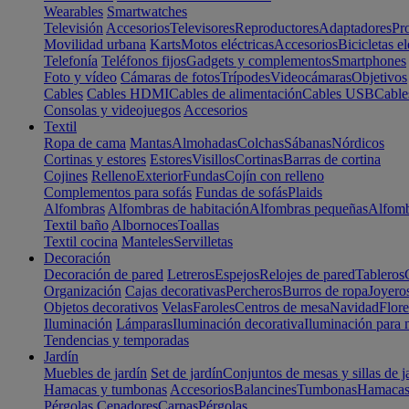
Wearables
Smartwatches
Televisión
Accesorios
Televisores
Reproductores
Adaptadores
Pr
Movilidad urbana
Karts
Motos eléctricas
Accesorios
Bicicletas el
Telefonía
Teléfonos fijos
Gadgets y complementos
Smartphones
Foto y vídeo
Cámaras de fotos
Trípodes
Videocámaras
Objetivos
Cables
Cables HDMI
Cables de alimentación
Cables USB
Cable
Consolas y videojuegos
Accesorios
Textil
Ropa de cama
Mantas
Almohadas
Colchas
Sábanas
Nórdicos
Cortinas y estores
Estores
Visillos
Cortinas
Barras de cortina
Cojines
Relleno
Exterior
Fundas
Cojín con relleno
Complementos para sofás
Fundas de sofás
Plaids
Alfombras
Alfombras de habitación
Alfombras pequeñas
Alfomb
Textil baño
Albornoces
Toallas
Textil cocina
Manteles
Servilletas
Decoración
Decoración de pared
Letreros
Espejos
Relojes de pared
Tableros
Organización
Cajas decorativas
Percheros
Burros de ropa
Joyero
Objetos decorativos
Velas
Faroles
Centros de mesa
Navidad
Flore
Iluminación
Lámparas
Iluminación decorativa
Iluminación para 
Tendencias y temporadas
Jardín
Muebles de jardín
Set de jardín
Conjuntos de mesas y sillas de j
Hamacas y tumbonas
Accesorios
Balancines
Tumbonas
Hamaca
Pérgolas
Cenadores
Carpas
Pérgolas