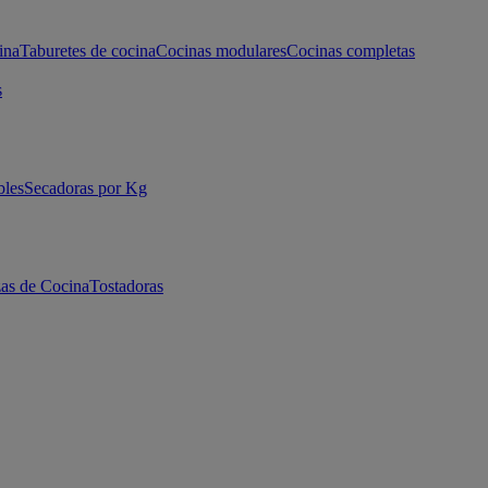
ina
Taburetes de cocina
Cocinas modulares
Cocinas completas
s
bles
Secadoras por Kg
as de Cocina
Tostadoras