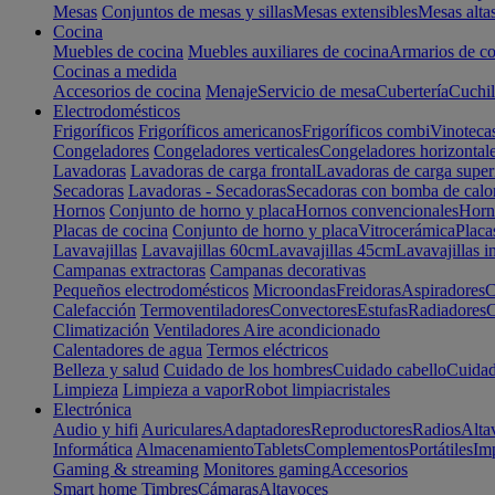
Mesas
Conjuntos de mesas y sillas
Mesas extensibles
Mesas alta
Cocina
Muebles de cocina
Muebles auxiliares de cocina
Armarios de co
Cocinas a medida
Accesorios de cocina
Menaje
Servicio de mesa
Cubertería
Cuchil
Electrodomésticos
Frigoríficos
Frigoríficos americanos
Frigoríficos combi
Vinoteca
Congeladores
Congeladores verticales
Congeladores horizontal
Lavadoras
Lavadoras de carga frontal
Lavadoras de carga super
Secadoras
Lavadoras - Secadoras
Secadoras con bomba de calo
Hornos
Conjunto de horno y placa
Hornos convencionales
Horno
Placas de cocina
Conjunto de horno y placa
Vitrocerámica
Placa
Lavavajillas
Lavavajillas 60cm
Lavavajillas 45cm
Lavavajillas i
Campanas extractoras
Campanas decorativas
Pequeños electrodomésticos
Microondas
Freidoras
Aspiradores
C
Calefacción
Termoventiladores
Convectores
Estufas
Radiadores
C
Climatización
Ventiladores
Aire acondicionado
Calentadores de agua
Termos eléctricos
Belleza y salud
Cuidado de los hombres
Cuidado cabello
Cuidad
Limpieza
Limpieza a vapor
Robot limpiacristales
Electrónica
Audio y hifi
Auriculares
Adaptadores
Reproductores
Radios
Alta
Informática
Almacenamiento
Tablets
Complementos
Portátiles
Im
Gaming & streaming
Monitores gaming
Accesorios
Smart home
Timbres
Cámaras
Altavoces