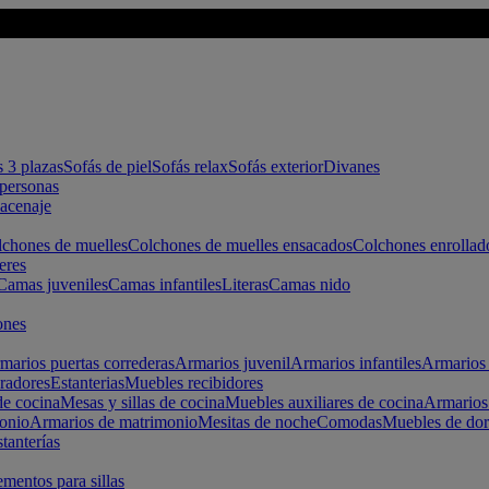
s 3 plazas
Sofás de piel
Sofás relax
Sofás exterior
Divanes
apersonas
macenaje
chones de muelles
Colchones de muelles ensacados
Colchones enrollad
eres
Camas juveniles
Camas infantiles
Literas
Camas nido
ones
marios puertas correderas
Armarios juvenil
Armarios infantiles
Armarios 
radores
Estanterias
Muebles recibidores
e cocina
Mesas y sillas de cocina
Muebles auxiliares de cocina
Armarios
onio
Armarios de matrimonio
Mesitas de noche
Comodas
Muebles de dor
tanterías
entos para sillas