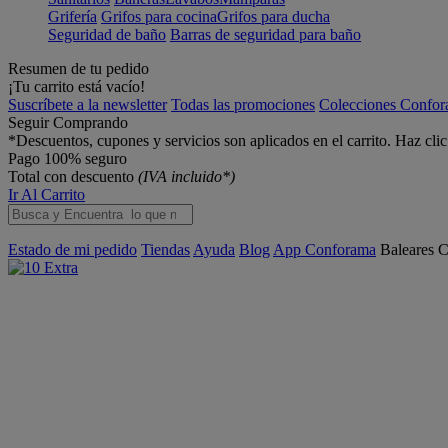
Grifería
Grifos para cocina
Grifos para ducha
Seguridad de baño
Barras de seguridad para baño
Resumen de tu pedido
¡Tu carrito está vacío!
Suscríbete a la newsletter
Todas las promociones
Colecciones Confo
Seguir Comprando
*Descuentos, cupones y servicios son aplicados en el carrito. Haz cli
Pago 100% seguro
Total con descuento
(IVA incluido*)
Ir Al Carrito
Estado de mi pedido
Tiendas
Ayuda
Blog
App Conforama
Baleares
C