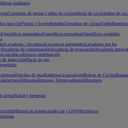
s
Mesas multiusos
cina
Conjuntos de mesas y sillas de cocina
Mesas de cocina
Sillas de coc
los para chef
Vinos y licores
Botellas
Utensilios de cocina
Vajilla
Bandeja
s
Frigoríficos integrables
Frigoríficos pequeños
Frigoríficos portátiles
es
ior
Lavadoras - Secadoras
Lavadoras integrables
Lavadoras por kg
r
Secadoras de condensación
Secadoras de evacuación
Secadoras integra
s pirolíticos
Hornos multifunción
s de inducción
Placas de gas
ntegrables
afeteras
Planchas de asar
Batidoras
Amasadores
Robots de Cocina
Balanz
alefactores
Difusores
Emisores Térmicos
Humidificadores
o dental
Salud y bienestar
voces
Hifi
Barras de sonido
Audio car y GPS
Micrófonos
presoras