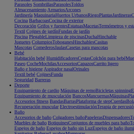
Parasoles
Sombrillas
Parasoles
Toldos
Almacenamiento
Armarios
Arcones
Jardinería
Maquinaria
Huertos Urbanos
Riego
Plantas
Jardineras
C
Cocina
Barbacoas
Cocina de exterior
Decoración
Grifos y fuentes
Estatuas
Macetas
Termómetros y est
Textil
Cojines de jardín
Fundas de jardín
Piscina
Plegable
Limpieza de piscinas
Ducha
Hinchable
Juguetes
Columpios
Toboganes
Hinchables
Casitas
Mascotas
Comederos
Jaulas
Casetas para mascotas
Bebé
Habitación bebé
Humidificadores
Cestas
Colchón para bebé
Mueb
Paseo
Coche
Mochilas
Accesorios
Capazos
Carrito ligero
Baño e higiene
Aspirador nasal
Orinales
Textil bebé
Cojines
Funda
Seguridad
Barreras
Deporte
Equipamiento de cardio
Máquinas de remo
Bicicletas spinning
E
Equipamiento de musculación
Bancos
Mancuernas
Máquinas
Pla
Accesorios fitness
Bandas
Barras
Plataforma de step
Cuerdas
Bola
Recuperación muscular
Electroestimulación
Terapia de percusi
Baño
Accesorios de baño
Colgadores baño
Papeleras
Dispensadores
To
Muebles de baño
Botiquines
Conjuntos de muebles para baño
To
Espejos de baño
Espejos de baño sin Luz
Espejos de baño ilum
Sanitarios
Bañeras
Lavabos
Mamparas