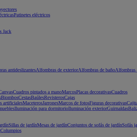
oyectores
éctricas
Patinetes eléctricos
s Jack
ras antideslizantes
Alfombras de exterior
Alfombras de baño
Alfombras 
Canvas
Cuadros pintados a mano
Marcos
Placas decorativas
Cuadros
s
Biombos
Cestas
Baúles
Revisteros
Cajas
s artificiales
Maceteros
Jarrones
Marcos de fotos
Figuras decorativas
Cajit
muebles
Iluminación para dormitorio
Iluminación exterior
Guirnaldas
Bali
ardín
Sillas de jardín
Mesas de jardín
Conjuntos de sofás de jardín
Sofás j
s
Columpios