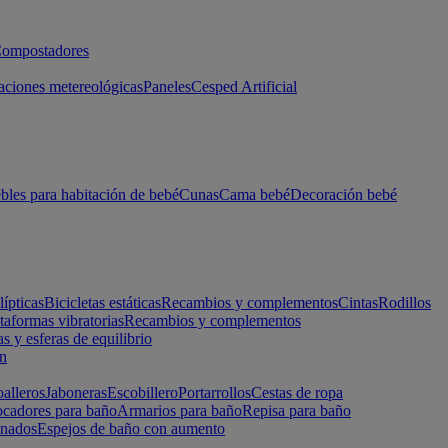
ompostadores
aciones metereológicas
Paneles
Cesped Artificial
les para habitación de bebé
Cunas
Cama bebé
Decoración bebé
lípticas
Bicicletas estáticas
Recambios y complementos
Cintas
Rodillos
taformas vibratorias
Recambios y complementos
s y esferas de equilibrio
ón
alleros
Jaboneras
Escobillero
Portarrollos
Cestas de ropa
cadores para baño
Armarios para baño
Repisa para baño
inados
Espejos de baño con aumento