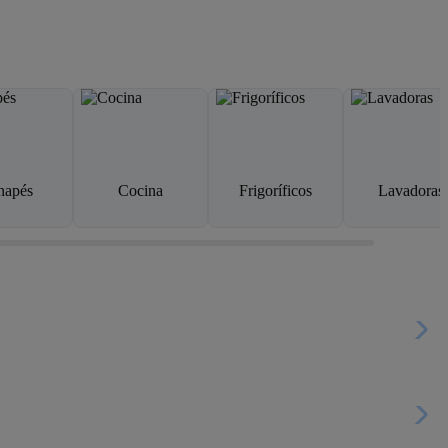
napés
Cocina
Frigoríficos
Lavadoras