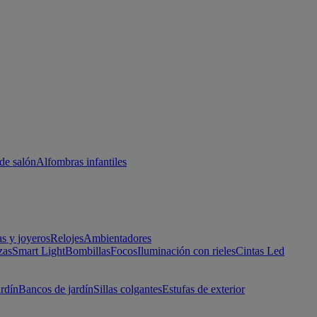
de salón
Alfombras infantiles
as y joyeros
Relojes
Ambientadores
zas
Smart Light
Bombillas
Focos
Iluminación con rieles
Cintas Led
ardín
Bancos de jardín
Sillas colgantes
Estufas de exterior