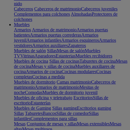
nido
Cabeceros
Cabeceros de matrimonio
Cabeceros juveniles
Complementos para colchones
Almohadas
Protectores de
colchones
Muebles
Armarios
Armarios de matrimonio
Armarios puertas
batientes
Armarios puertas correderas
Armarios
juvenil
Armarios infantiles
Armarios esquineros
Armarios
vestidores
Armarios auxiliares
Zapateros
Muebles de salón
Sillas
Mesas de salón
Muebles
TV
Vitrinas
Aparadores
Estanterias
Muebles recibidores
Muebles de cocina
Sillas de cocinas
Taburetes de cocina
Mesas
de cocina
Mesas y sillas de cocina
Muebles auxiliares de
cocina
Armarios de cocina
Cocinas modulares
Cocinas
completas
Cocinas a medida
Muebles de dormitorio
Camas matrimonio
Cabeceros de
matrimonio
Armarios de matrimonio
Mesitas de
noche
Comodas
Muebles de dormitorio juvenil
Muebles de oficina y teletrabajo
Escritorios
Sillas de
escritorio
Estanterías
Muebles de Gaming
Sillas gaming
Escritorios gaming
Sillas
Taburetes
Bancos
Sillas de comedor
Sillas
infantiles
Complementos para sillas
Mesas
Conjuntos de mesas y sillas
Mesas extensibles
Mesas
altas
Mesas multiusos