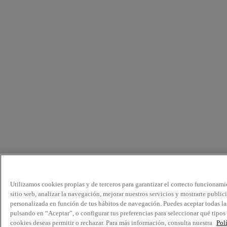
Utilizamos cookies propias y de terceros para garantizar el correcto funcionami
sitio web, analizar la navegación, mejorar nuestros servicios y mostrarte public
personalizada en función de tus hábitos de navegación. Puedes aceptar todas la
pulsando en “Aceptar”, o configurar tus preferencias para seleccionar qué tipos
cookies deseas permitir o rechazar. Para más información, consulta nuestra
Pol