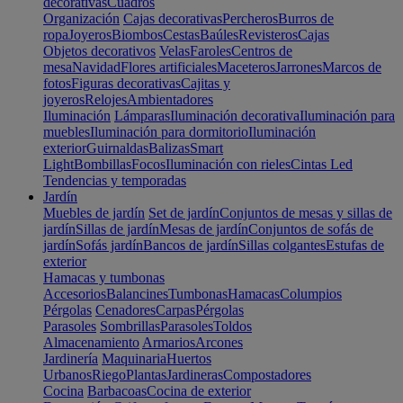
decorativas
Cuadros
Organización
Cajas decorativas
Percheros
Burros de
ropa
Joyeros
Biombos
Cestas
Baúles
Revisteros
Cajas
Objetos decorativos
Velas
Faroles
Centros de
mesa
Navidad
Flores artificiales
Maceteros
Jarrones
Marcos de
fotos
Figuras decorativas
Cajitas y
joyeros
Relojes
Ambientadores
Iluminación
Lámparas
Iluminación decorativa
Iluminación para
muebles
Iluminación para dormitorio
Iluminación
exterior
Guirnaldas
Balizas
Smart
Light
Bombillas
Focos
Iluminación con rieles
Cintas Led
Tendencias y temporadas
Jardín
Muebles de jardín
Set de jardín
Conjuntos de mesas y sillas de
jardín
Sillas de jardín
Mesas de jardín
Conjuntos de sofás de
jardín
Sofás jardín
Bancos de jardín
Sillas colgantes
Estufas de
exterior
Hamacas y tumbonas
Accesorios
Balancines
Tumbonas
Hamacas
Columpios
Pérgolas
Cenadores
Carpas
Pérgolas
Parasoles
Sombrillas
Parasoles
Toldos
Almacenamiento
Armarios
Arcones
Jardinería
Maquinaria
Huertos
Urbanos
Riego
Plantas
Jardineras
Compostadores
Cocina
Barbacoas
Cocina de exterior