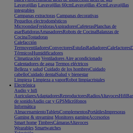
Lavavajillas
Lavavajillas 60cm
Lavavajillas 45cm
Lavavajillas
integrables
Campanas extractoras
Campanas decorativas
Pequeños electrodomésticos
Microondas
Freidoras
Aspiradores
Cafeteras
Planchas de
asar
Batidoras
Amasadores
Robots de Cocina
Balanzas de
Cocina
Tostadoras
Calefacción
Termoventiladores
Convectores
Estufas
Radiadores
Calefactores
D
Térmicos
Humidificadores
Climatización
Ventiladores
Aire acondicionado
Calentadores de agua
Termos eléctricos
Belleza y salud
Cuidado de los hombres
Cuidado
cabello
Cuidado dental
Salud y bienestar
Limpieza
Limpieza a vapor
Robot limpiacristales
Electrónica
Audio y hifi
Auriculares
Adaptadores
Reproductores
Radios
Altavoces
Hifi
Bar
de sonido
Audio car y GPS
Micrófonos
Informática
Almacenamiento
Tablets
Complementos
Portátiles
Impresoras
Gaming & streaming
Monitores gaming
Accesorios
Smart home
Timbres
Cámaras
Altavoces
Wearables
Smartwatches