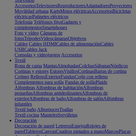
Televisión
Accesorios
Televisores
Reproductores
Adaptadores
Proyectores
Movilidad urbana
Karts
Motos eléctricas
Accesorios
Bicicletas
eléctricas
Patinetes eléctricos
Telefonía
Teléfonos fijos
Gadgets y
complementos
Smartphones
Foto y vídeo
Cámaras de
fotos
Trípodes
Videocámaras
Objetivos
Cables
Cables HDMI
Cables de alimentación
Cables
USB
Cables Jack
Consolas y videojuegos
Accesorios
Textil
Ropa de cama
Mantas
Almohadas
Colchas
Sábanas
Nórdicos
Cortinas y estores
Estores
Visillos
Cortinas
Barras de cortina
Cojines
Relleno
Exterior
Fundas
Cojín con relleno
Complementos para sofás
Fundas de sofás
Plaids
Alfombras
Alfombras de habitación
Alfombras
pequeñas
Alfombras antideslizantes
Alfombras de
exterior
Alfombras de baño
Alfombras de salón
Alfombras
infantiles
Textil baño
Albornoces
Toallas
Textil cocina
Manteles
Servilletas
Decoración
Decoración de pared
Letreros
Espejos
Relojes de
pared
Tableros
Canvas
Cuadros pintados a mano
Marcos
Placas