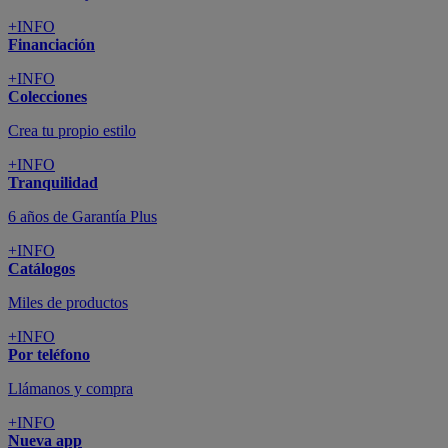
+INFO
Financiación
+INFO
Colecciones
Crea tu propio estilo
+INFO
Tranquilidad
6 años de Garantía Plus
+INFO
Catálogos
Miles de productos
+INFO
Por teléfono
Llámanos y compra
+INFO
Nueva app