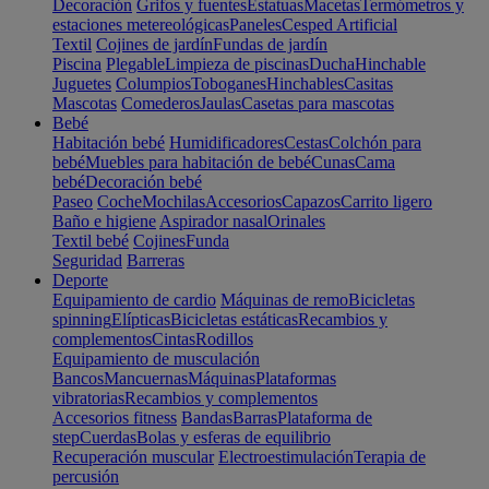
Decoración
Grifos y fuentes
Estatuas
Macetas
Termómetros y
estaciones metereológicas
Paneles
Cesped Artificial
Textil
Cojines de jardín
Fundas de jardín
Piscina
Plegable
Limpieza de piscinas
Ducha
Hinchable
Juguetes
Columpios
Toboganes
Hinchables
Casitas
Mascotas
Comederos
Jaulas
Casetas para mascotas
Bebé
Habitación bebé
Humidificadores
Cestas
Colchón para
bebé
Muebles para habitación de bebé
Cunas
Cama
bebé
Decoración bebé
Paseo
Coche
Mochilas
Accesorios
Capazos
Carrito ligero
Baño e higiene
Aspirador nasal
Orinales
Textil bebé
Cojines
Funda
Seguridad
Barreras
Deporte
Equipamiento de cardio
Máquinas de remo
Bicicletas
spinning
Elípticas
Bicicletas estáticas
Recambios y
complementos
Cintas
Rodillos
Equipamiento de musculación
Bancos
Mancuernas
Máquinas
Plataformas
vibratorias
Recambios y complementos
Accesorios fitness
Bandas
Barras
Plataforma de
step
Cuerdas
Bolas y esferas de equilibrio
Recuperación muscular
Electroestimulación
Terapia de
percusión