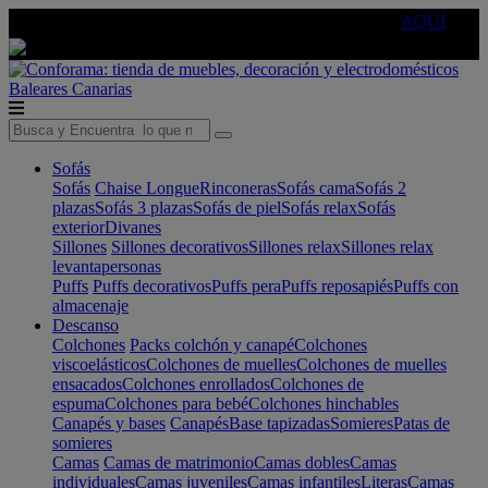
🔵Cambia tu electro con
-10% EXTRA
de descuento ☑️
AQUÍ
Baleares
Canarias
Sofás
Sofás
Chaise Longue
Rinconeras
Sofás cama
Sofás 2
plazas
Sofás 3 plazas
Sofás de piel
Sofás relax
Sofás
exterior
Divanes
Sillones
Sillones decorativos
Sillones relax
Sillones relax
levantapersonas
Puffs
Puffs decorativos
Puffs pera
Puffs reposapiés
Puffs con
almacenaje
Descanso
Colchones
Packs colchón y canapé
Colchones
viscoelásticos
Colchones de muelles
Colchones de muelles
ensacados
Colchones enrollados
Colchones de
espuma
Colchones para bebé
Colchones hinchables
Canapés y bases
Canapés
Base tapizadas
Somieres
Patas de
somieres
Camas
Camas de matrimonio
Camas dobles
Camas
individuales
Camas juveniles
Camas infantiles
Literas
Camas