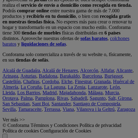
realiza el
servicio de envío a domicilio como recogida en tienda.
Podrás
comprar online
entre nuestra gama de más de 7.000
productos y
recibirlo en tu domicilio
, o bien con
recogida gratis
en nuestras tiendas física.
No esperes más para crear o renovar tu
hogar y transformarlo en un espacio con mucho estilo. Conforama
tiene 300
tiendas de muebles
físicas distribuidas en
6 países
distintos. Aproveche nuestras ofertas de
sofas baratos
,
colchones
baratos
y
liquidaciones de sofas
.
Conforama solo comercializa a través de su website o, físicamente,
en sus
tiendas de sofás
.
Alcalá de Guadaíra
,
Alcalá de Henares
,
Alcorcón
,
Alfafar
,
Alicante
,
Arinaga
,
Asturias
,
Badalona
,
Barakaldo
,
Barcelona
,
Burjassot
,
Castellón
,
Chafiras
,
Cordoba
,
Elche
,
Finestrat
,
Granada
,
Huércal de
Almería
,
La Coruña
,
La Laguna
,
La Zenia
,
Lanzarote
,
León
,
Lleida
,
Los Barrios
,
Madrid
,
Majadahonda
,
Málaga
,
Murcia
,
Orotava
,
Palma
,
Pamplona
,
Rivas
,
Sabadell
,
Sagunto
,
Salt, Girona
,
San Sebastian
,
Sant Boi
,
Santander
,
Santiago de Compostela
,
Sevilla
,
Tamaraceite
,
Terrassa
,
Viana
,
Vilanova i la Geltrú
,
Zaragoza
Ver más >>
© Conforama
Términos y Condiciones
Política de privacidad
Política de cookies
Configuración de Cookies