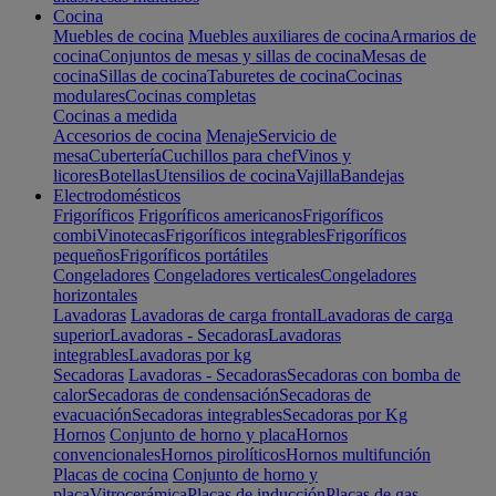
Cocina
Muebles de cocina
Muebles auxiliares de cocina
Armarios de
cocina
Conjuntos de mesas y sillas de cocina
Mesas de
cocina
Sillas de cocina
Taburetes de cocina
Cocinas
modulares
Cocinas completas
Cocinas a medida
Accesorios de cocina
Menaje
Servicio de
mesa
Cubertería
Cuchillos para chef
Vinos y
licores
Botellas
Utensilios de cocina
Vajilla
Bandejas
Electrodomésticos
Frigoríficos
Frigoríficos americanos
Frigoríficos
combi
Vinotecas
Frigoríficos integrables
Frigoríficos
pequeños
Frigoríficos portátiles
Congeladores
Congeladores verticales
Congeladores
horizontales
Lavadoras
Lavadoras de carga frontal
Lavadoras de carga
superior
Lavadoras - Secadoras
Lavadoras
integrables
Lavadoras por kg
Secadoras
Lavadoras - Secadoras
Secadoras con bomba de
calor
Secadoras de condensación
Secadoras de
evacuación
Secadoras integrables
Secadoras por Kg
Hornos
Conjunto de horno y placa
Hornos
convencionales
Hornos pirolíticos
Hornos multifunción
Placas de cocina
Conjunto de horno y
placa
Vitrocerámica
Placas de inducción
Placas de gas