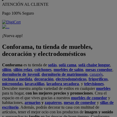
ATENCIÓN AL CLIENTE
Pago 100% Seguro
¡Nueva app!
Conforama, tu tienda de muebles,
decoración y electrodomésticos
Conforama
es tu tienda de
sofás
,
sofá cama
,
sofá chaise longue
,
sillón
,
sillón relax
,
colchones
,
muebles de salón
,
mesas comedor
,
dormitorio de juvenil
,
dormitorio de matrimonio
,
canapés
,
cocinas a medida
,
decoración
,
electrodomésticos
,
frigoríficos
,
microondas
,
lavavajillas
,
lavadora secadora
, y
televisiones
.
Descubre nuestra amplia variedad de estilos en cualquier
muebles
para tu hogar,
con los mejores precios y promociones
. Crea el
espacio en el que vives gracias a nuestros
muebles de comedor
y
habitaciones,
armarios
y
zapateros
,
mesas de comedor
y
sillas de
escritorio
. Además, podrás decorar tu casa con multitud de
artículos, tener el mejor ocio con los productos de
imagen y sonido
y aprovechar tu
jardín
en las épocas de buen tiempo. Conforama