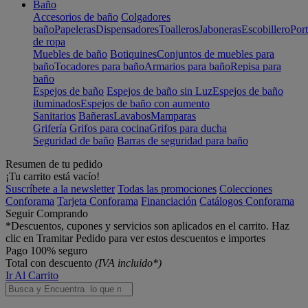
Baño
Accesorios de baño
Colgadores
baño
Papeleras
Dispensadores
Toalleros
Jaboneras
Escobillero
Port
de ropa
Muebles de baño
Botiquines
Conjuntos de muebles para
baño
Tocadores para baño
Armarios para baño
Repisa para
baño
Espejos de baño
Espejos de baño sin Luz
Espejos de baño
iluminados
Espejos de baño con aumento
Sanitarios
Bañeras
Lavabos
Mamparas
Grifería
Grifos para cocina
Grifos para ducha
Seguridad de baño
Barras de seguridad para baño
Resumen de tu pedido
¡Tu carrito está vacío!
Suscríbete a la newsletter
Todas las promociones
Colecciones
Conforama
Tarjeta Conforama
Financiación
Catálogos Conforama
Seguir Comprando
*Descuentos, cupones y servicios son aplicados en el carrito. Haz
clic en Tramitar Pedido para ver estos descuentos e importes
Pago 100% seguro
Total con descuento
(IVA incluido*)
Ir Al Carrito