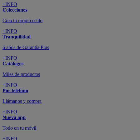
+INFO
Colecciones
Crea tu propio estilo
+INFO
Tranquilidad
6 años de Garantía Plus
+INFO
Catálogos
Miles de productos
+INFO
Por teléfono
Llámanos y compra
+INFO
Nueva app
Todo en tu móvil
+INFO