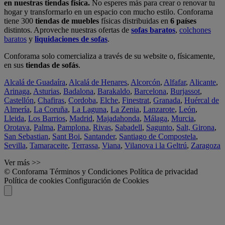
en nuestras tiendas física.
No esperes más para crear o renovar tu
hogar y transformarlo en un espacio con mucho estilo. Conforama
tiene 300
tiendas de muebles
físicas distribuidas en
6 países
distintos. Aproveche nuestras ofertas de
sofas baratos
,
colchones
baratos
y
liquidaciones de sofas
.
Conforama solo comercializa a través de su website o, físicamente,
en sus
tiendas de sofás
.
Alcalá de Guadaíra
,
Alcalá de Henares
,
Alcorcón
,
Alfafar
,
Alicante
,
Arinaga
,
Asturias
,
Badalona
,
Barakaldo
,
Barcelona
,
Burjassot
,
Castellón
,
Chafiras
,
Cordoba
,
Elche
,
Finestrat
,
Granada
,
Huércal de
Almería
,
La Coruña
,
La Laguna
,
La Zenia
,
Lanzarote
,
León
,
Lleida
,
Los Barrios
,
Madrid
,
Majadahonda
,
Málaga
,
Murcia
,
Orotava
,
Palma
,
Pamplona
,
Rivas
,
Sabadell
,
Sagunto
,
Salt, Girona
,
San Sebastian
,
Sant Boi
,
Santander
,
Santiago de Compostela
,
Sevilla
,
Tamaraceite
,
Terrassa
,
Viana
,
Vilanova i la Geltrú
,
Zaragoza
Ver más >>
© Conforama
Términos y Condiciones
Política de privacidad
Política de cookies
Configuración de Cookies