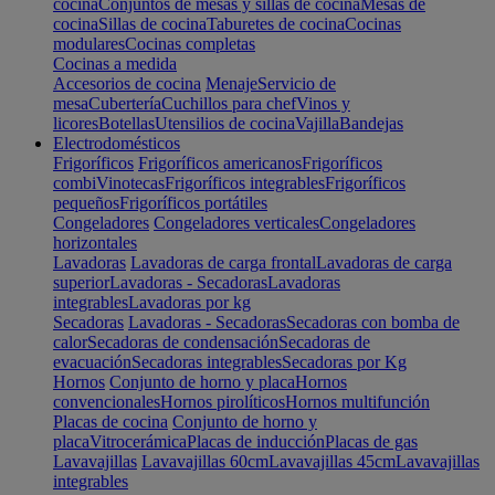
cocina
Conjuntos de mesas y sillas de cocina
Mesas de
cocina
Sillas de cocina
Taburetes de cocina
Cocinas
modulares
Cocinas completas
Cocinas a medida
Accesorios de cocina
Menaje
Servicio de
mesa
Cubertería
Cuchillos para chef
Vinos y
licores
Botellas
Utensilios de cocina
Vajilla
Bandejas
Electrodomésticos
Frigoríficos
Frigoríficos americanos
Frigoríficos
combi
Vinotecas
Frigoríficos integrables
Frigoríficos
pequeños
Frigoríficos portátiles
Congeladores
Congeladores verticales
Congeladores
horizontales
Lavadoras
Lavadoras de carga frontal
Lavadoras de carga
superior
Lavadoras - Secadoras
Lavadoras
integrables
Lavadoras por kg
Secadoras
Lavadoras - Secadoras
Secadoras con bomba de
calor
Secadoras de condensación
Secadoras de
evacuación
Secadoras integrables
Secadoras por Kg
Hornos
Conjunto de horno y placa
Hornos
convencionales
Hornos pirolíticos
Hornos multifunción
Placas de cocina
Conjunto de horno y
placa
Vitrocerámica
Placas de inducción
Placas de gas
Lavavajillas
Lavavajillas 60cm
Lavavajillas 45cm
Lavavajillas
integrables