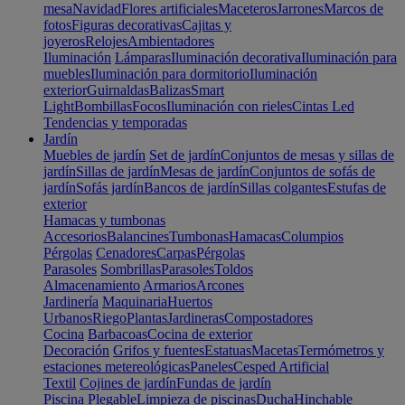
mesa
Navidad
Flores artificiales
Maceteros
Jarrones
Marcos de
fotos
Figuras decorativas
Cajitas y
joyeros
Relojes
Ambientadores
Iluminación
Lámparas
Iluminación decorativa
Iluminación para
muebles
Iluminación para dormitorio
Iluminación
exterior
Guirnaldas
Balizas
Smart
Light
Bombillas
Focos
Iluminación con rieles
Cintas Led
Tendencias y temporadas
Jardín
Muebles de jardín
Set de jardín
Conjuntos de mesas y sillas de
jardín
Sillas de jardín
Mesas de jardín
Conjuntos de sofás de
jardín
Sofás jardín
Bancos de jardín
Sillas colgantes
Estufas de
exterior
Hamacas y tumbonas
Accesorios
Balancines
Tumbonas
Hamacas
Columpios
Pérgolas
Cenadores
Carpas
Pérgolas
Parasoles
Sombrillas
Parasoles
Toldos
Almacenamiento
Armarios
Arcones
Jardinería
Maquinaria
Huertos
Urbanos
Riego
Plantas
Jardineras
Compostadores
Cocina
Barbacoas
Cocina de exterior
Decoración
Grifos y fuentes
Estatuas
Macetas
Termómetros y
estaciones metereológicas
Paneles
Cesped Artificial
Textil
Cojines de jardín
Fundas de jardín
Piscina
Plegable
Limpieza de piscinas
Ducha
Hinchable