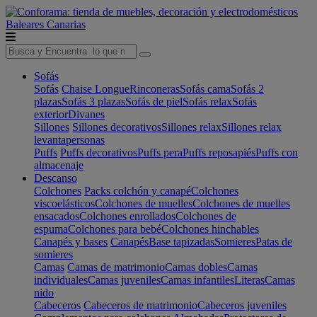
Baleares
Canarias
Sofás
Sofás
Chaise Longue
Rinconeras
Sofás cama
Sofás 2
plazas
Sofás 3 plazas
Sofás de piel
Sofás relax
Sofás
exterior
Divanes
Sillones
Sillones decorativos
Sillones relax
Sillones relax
levantapersonas
Puffs
Puffs decorativos
Puffs pera
Puffs reposapiés
Puffs con
almacenaje
Descanso
Colchones
Packs colchón y canapé
Colchones
viscoelásticos
Colchones de muelles
Colchones de muelles
ensacados
Colchones enrollados
Colchones de
espuma
Colchones para bebé
Colchones hinchables
Canapés y bases
Canapés
Base tapizadas
Somieres
Patas de
somieres
Camas
Camas de matrimonio
Camas dobles
Camas
individuales
Camas juveniles
Camas infantiles
Literas
Camas
nido
Cabeceros
Cabeceros de matrimonio
Cabeceros juveniles