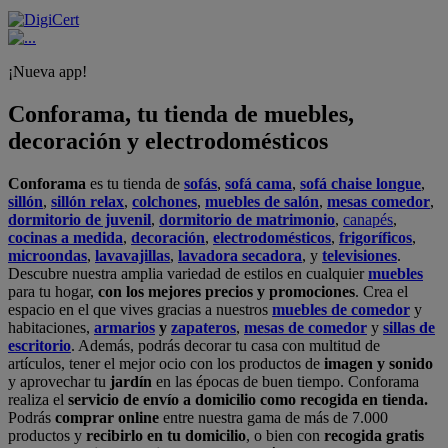
¡Nueva app!
Conforama, tu tienda de muebles,
decoración y electrodomésticos
Conforama
es tu tienda de
sofás
,
sofá cama
,
sofá chaise longue
,
sillón
,
sillón relax
,
colchones
,
muebles de salón
,
mesas comedor
,
dormitorio de juvenil
,
dormitorio de matrimonio
,
canapés
,
cocinas a medida
,
decoración
,
electrodomésticos
,
frigoríficos
,
microondas
,
lavavajillas
,
lavadora secadora
, y
televisiones
.
Descubre nuestra amplia variedad de estilos en cualquier
muebles
para tu hogar,
con los mejores precios y promociones
. Crea el
espacio en el que vives gracias a nuestros
muebles de comedor
y
habitaciones,
armarios
y
zapateros
,
mesas de comedor
y
sillas de
escritorio
. Además, podrás decorar tu casa con multitud de
artículos, tener el mejor ocio con los productos de
imagen y sonido
y aprovechar tu
jardín
en las épocas de buen tiempo. Conforama
realiza el
servicio de envío a domicilio como recogida en tienda.
Podrás
comprar online
entre nuestra gama de más de 7.000
productos y
recibirlo en tu domicilio
, o bien con
recogida gratis