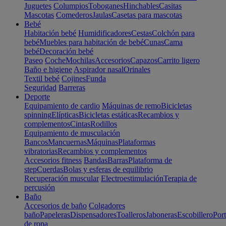
Juguetes
Columpios
Toboganes
Hinchables
Casitas
Mascotas
Comederos
Jaulas
Casetas para mascotas
Bebé
Habitación bebé
Humidificadores
Cestas
Colchón para
bebé
Muebles para habitación de bebé
Cunas
Cama
bebé
Decoración bebé
Paseo
Coche
Mochilas
Accesorios
Capazos
Carrito ligero
Baño e higiene
Aspirador nasal
Orinales
Textil bebé
Cojines
Funda
Seguridad
Barreras
Deporte
Equipamiento de cardio
Máquinas de remo
Bicicletas
spinning
Elípticas
Bicicletas estáticas
Recambios y
complementos
Cintas
Rodillos
Equipamiento de musculación
Bancos
Mancuernas
Máquinas
Plataformas
vibratorias
Recambios y complementos
Accesorios fitness
Bandas
Barras
Plataforma de
step
Cuerdas
Bolas y esferas de equilibrio
Recuperación muscular
Electroestimulación
Terapia de
percusión
Baño
Accesorios de baño
Colgadores
baño
Papeleras
Dispensadores
Toalleros
Jaboneras
Escobillero
Port
de ropa