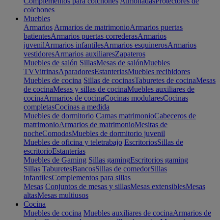
Complementos para colchones
Almohadas
Protectores de
colchones
Muebles
Armarios
Armarios de matrimonio
Armarios puertas
batientes
Armarios puertas correderas
Armarios
juvenil
Armarios infantiles
Armarios esquineros
Armarios
vestidores
Armarios auxiliares
Zapateros
Muebles de salón
Sillas
Mesas de salón
Muebles
TV
Vitrinas
Aparadores
Estanterias
Muebles recibidores
Muebles de cocina
Sillas de cocinas
Taburetes de cocina
Mesas
de cocina
Mesas y sillas de cocina
Muebles auxiliares de
cocina
Armarios de cocina
Cocinas modulares
Cocinas
completas
Cocinas a medida
Muebles de dormitorio
Camas matrimonio
Cabeceros de
matrimonio
Armarios de matrimonio
Mesitas de
noche
Comodas
Muebles de dormitorio juvenil
Muebles de oficina y teletrabajo
Escritorios
Sillas de
escritorio
Estanterías
Muebles de Gaming
Sillas gaming
Escritorios gaming
Sillas
Taburetes
Bancos
Sillas de comedor
Sillas
infantiles
Complementos para sillas
Mesas
Conjuntos de mesas y sillas
Mesas extensibles
Mesas
altas
Mesas multiusos
Cocina
Muebles de cocina
Muebles auxiliares de cocina
Armarios de