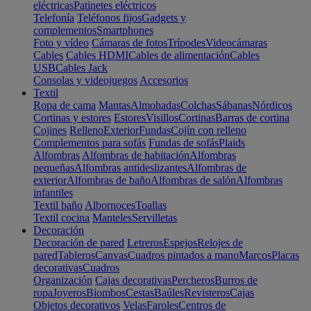
eléctricas
Patinetes eléctricos
Telefonía
Teléfonos fijos
Gadgets y
complementos
Smartphones
Foto y vídeo
Cámaras de fotos
Trípodes
Videocámaras
Cables
Cables HDMI
Cables de alimentación
Cables
USB
Cables Jack
Consolas y videojuegos
Accesorios
Textil
Ropa de cama
Mantas
Almohadas
Colchas
Sábanas
Nórdicos
Cortinas y estores
Estores
Visillos
Cortinas
Barras de cortina
Cojines
Relleno
Exterior
Fundas
Cojín con relleno
Complementos para sofás
Fundas de sofás
Plaids
Alfombras
Alfombras de habitación
Alfombras
pequeñas
Alfombras antideslizantes
Alfombras de
exterior
Alfombras de baño
Alfombras de salón
Alfombras
infantiles
Textil baño
Albornoces
Toallas
Textil cocina
Manteles
Servilletas
Decoración
Decoración de pared
Letreros
Espejos
Relojes de
pared
Tableros
Canvas
Cuadros pintados a mano
Marcos
Placas
decorativas
Cuadros
Organización
Cajas decorativas
Percheros
Burros de
ropa
Joyeros
Biombos
Cestas
Baúles
Revisteros
Cajas
Objetos decorativos
Velas
Faroles
Centros de