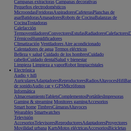
Campanas extractoras
Campanas decorativas
Pequeños electrodomésticos
Microondas
Freidoras
Aspiradores
Cafeteras
Planchas de
asar
Batidoras
Amasadores
Robots de Cocina
Balanzas de
Cocina
Tostadoras
Calefacción
Termoventiladores
Convectores
Estufas
Radiadores
Calefactores
D
Térmicos
Humidificadores
Climatización
Ventiladores
Aire acondicionado
Calentadores de agua
Termos eléctricos
Belleza y salud
Cuidado de los hombres
Cuidado
cabello
Cuidado dental
Salud y bienestar
Limpieza
Limpieza a vapor
Robot limpiacristales
Electrónica
Audio y hifi
Auriculares
Adaptadores
Reproductores
Radios
Altavoces
Hifi
Bar
de sonido
Audio car y GPS
Micrófonos
Informática
Almacenamiento
Tablets
Complementos
Portátiles
Impresoras
Gaming & streaming
Monitores gaming
Accesorios
Smart home
Timbres
Cámaras
Altavoces
Wearables
Smartwatches
Televisión
Accesorios
Televisores
Reproductores
Adaptadores
Proyectores
Movilidad urbana
Karts
Motos eléctricas
Accesorios
Bicicletas