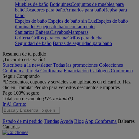
Muebles de baño
Botiquines
Conjuntos de muebles para
baño
Tocadores para baño
Armarios para baño
Repisa para
baño
Espejos de baño
Espejos de baño sin Luz
Espejos de baño
iluminados
Espejos de baño con aumento
Sanitarios
Bañeras
Lavabos
Mamparas
Grifería
Grifos para cocina
Grifos para ducha
Seguridad de baño
Barras de seguridad para baño
Resumen de tu pedido
¡Tu carrito está vacío!
Suscríbete a la newsletter
Todas las promociones
Colecciones
Conforama
Tarjeta Conforama
Financiación
Catálogos Conforama
Seguir Comprando
*Descuentos, cupones y servicios son aplicados en el carrito. Haz
clic en Tramitar Pedido para ver estos descuentos e importes
Pago 100% seguro
Total con descuento
(IVA incluido*)
Ir Al Carrito
Estado de mi pedido
Tiendas
Ayuda
Blog
App Conforama
Baleares
Canarias