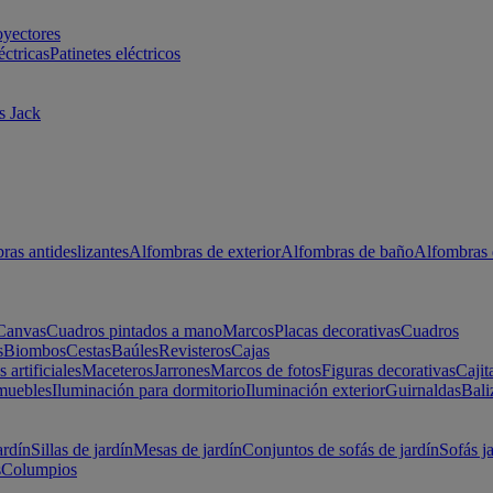
oyectores
éctricas
Patinetes eléctricos
s Jack
ras antideslizantes
Alfombras de exterior
Alfombras de baño
Alfombras 
Canvas
Cuadros pintados a mano
Marcos
Placas decorativas
Cuadros
s
Biombos
Cestas
Baúles
Revisteros
Cajas
s artificiales
Maceteros
Jarrones
Marcos de fotos
Figuras decorativas
Cajit
muebles
Iluminación para dormitorio
Iluminación exterior
Guirnaldas
Bali
ardín
Sillas de jardín
Mesas de jardín
Conjuntos de sofás de jardín
Sofás j
s
Columpios