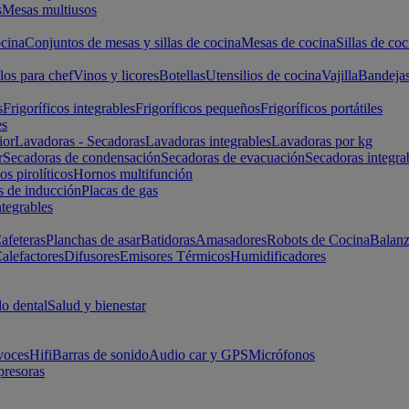
s
Mesas multiusos
cina
Conjuntos de mesas y sillas de cocina
Mesas de cocina
Sillas de coc
los para chef
Vinos y licores
Botellas
Utensilios de cocina
Vajilla
Bandeja
s
Frigoríficos integrables
Frigoríficos pequeños
Frigoríficos portátiles
es
ior
Lavadoras - Secadoras
Lavadoras integrables
Lavadoras por kg
r
Secadoras de condensación
Secadoras de evacuación
Secadoras integra
s pirolíticos
Hornos multifunción
s de inducción
Placas de gas
ntegrables
afeteras
Planchas de asar
Batidoras
Amasadores
Robots de Cocina
Balanz
alefactores
Difusores
Emisores Térmicos
Humidificadores
o dental
Salud y bienestar
voces
Hifi
Barras de sonido
Audio car y GPS
Micrófonos
presoras