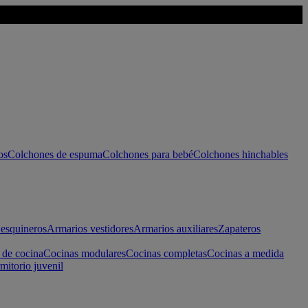
os
Colchones de espuma
Colchones para bebé
Colchones hinchables
esquineros
Armarios vestidores
Armarios auxiliares
Zapateros
 de cocina
Cocinas modulares
Cocinas completas
Cocinas a medida
mitorio juvenil