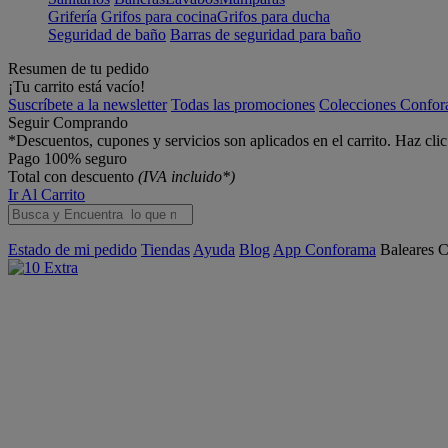
Grifería
Grifos para cocina
Grifos para ducha
Seguridad de baño
Barras de seguridad para baño
Resumen de tu pedido
¡Tu carrito está vacío!
Suscríbete a la newsletter
Todas las promociones
Colecciones Confo
Seguir Comprando
*Descuentos, cupones y servicios son aplicados en el carrito. Haz cli
Pago 100% seguro
Total con descuento
(IVA incluido*)
Ir Al Carrito
Estado de mi pedido
Tiendas
Ayuda
Blog
App Conforama
Baleares
C