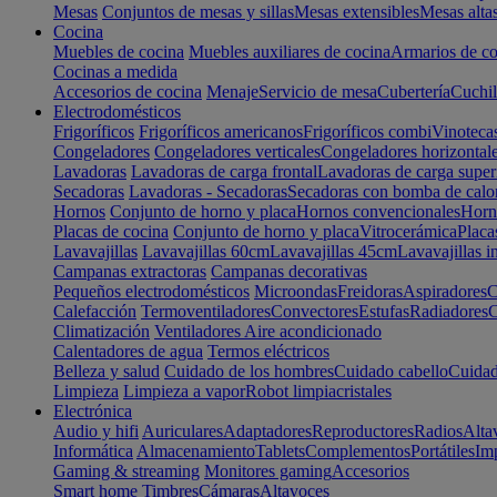
Mesas
Conjuntos de mesas y sillas
Mesas extensibles
Mesas alta
Cocina
Muebles de cocina
Muebles auxiliares de cocina
Armarios de co
Cocinas a medida
Accesorios de cocina
Menaje
Servicio de mesa
Cubertería
Cuchil
Electrodomésticos
Frigoríficos
Frigoríficos americanos
Frigoríficos combi
Vinoteca
Congeladores
Congeladores verticales
Congeladores horizontal
Lavadoras
Lavadoras de carga frontal
Lavadoras de carga super
Secadoras
Lavadoras - Secadoras
Secadoras con bomba de calo
Hornos
Conjunto de horno y placa
Hornos convencionales
Horno
Placas de cocina
Conjunto de horno y placa
Vitrocerámica
Placa
Lavavajillas
Lavavajillas 60cm
Lavavajillas 45cm
Lavavajillas i
Campanas extractoras
Campanas decorativas
Pequeños electrodomésticos
Microondas
Freidoras
Aspiradores
C
Calefacción
Termoventiladores
Convectores
Estufas
Radiadores
C
Climatización
Ventiladores
Aire acondicionado
Calentadores de agua
Termos eléctricos
Belleza y salud
Cuidado de los hombres
Cuidado cabello
Cuidad
Limpieza
Limpieza a vapor
Robot limpiacristales
Electrónica
Audio y hifi
Auriculares
Adaptadores
Reproductores
Radios
Alta
Informática
Almacenamiento
Tablets
Complementos
Portátiles
Im
Gaming & streaming
Monitores gaming
Accesorios
Smart home
Timbres
Cámaras
Altavoces