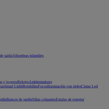
de salón
Alfombras infantiles
as y joyeros
Relojes
Ambientadores
zas
Smart Light
Bombillas
Focos
Iluminación con rieles
Cintas Led
ardín
Bancos de jardín
Sillas colgantes
Estufas de exterior