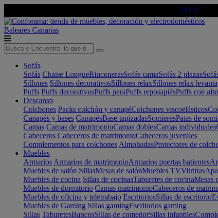
🔵Cambia tu electro con
-10% EXTRA
de descuento ☑️
AQUÍ
Baleares
Canarias
Sofás
Sofás
Chaise Longue
Rinconeras
Sofás cama
Sofás 2 plazas
Sofá
Sillones
Sillones decorativos
Sillones relax
Sillones relax levant
Puffs
Puffs decorativos
Puffs pera
Puffs reposapiés
Puffs con al
Descanso
Colchones
Packs colchón y canapé
Colchones viscoelásticos
Col
Canapés y bases
Canapés
Base tapizadas
Somieres
Patas de somi
Camas
Camas de matrimonio
Camas dobles
Camas individuales
Cabeceros
Cabeceros de matrimonio
Cabeceros juveniles
Complementos para colchones
Almohadas
Protectores de colch
Muebles
Armarios
Armarios de matrimonio
Armarios puertas batientes
Ar
Muebles de salón
Sillas
Mesas de salón
Muebles TV
Vitrinas
Apa
Muebles de cocina
Sillas de cocinas
Taburetes de cocina
Mesas d
Muebles de dormitorio
Camas matrimonio
Cabeceros de matrim
Muebles de oficina y teletrabajo
Escritorios
Sillas de escritorio
Es
Muebles de Gaming
Sillas gaming
Escritorios gaming
Sillas
Taburetes
Bancos
Sillas de comedor
Sillas infantiles
Complem