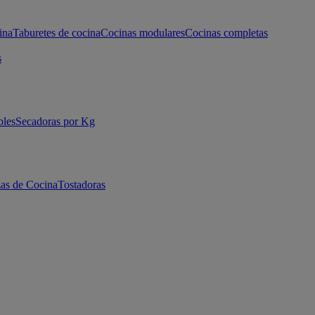
ina
Taburetes de cocina
Cocinas modulares
Cocinas completas
s
bles
Secadoras por Kg
as de Cocina
Tostadoras