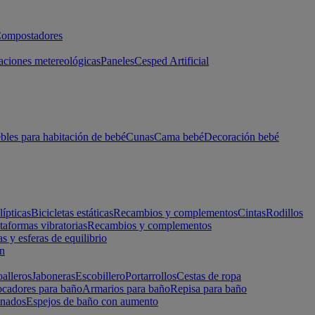
ompostadores
aciones metereológicas
Paneles
Cesped Artificial
les para habitación de bebé
Cunas
Cama bebé
Decoración bebé
lípticas
Bicicletas estáticas
Recambios y complementos
Cintas
Rodillos
taformas vibratorias
Recambios y complementos
s y esferas de equilibrio
ón
alleros
Jaboneras
Escobillero
Portarrollos
Cestas de ropa
cadores para baño
Armarios para baño
Repisa para baño
inados
Espejos de baño con aumento