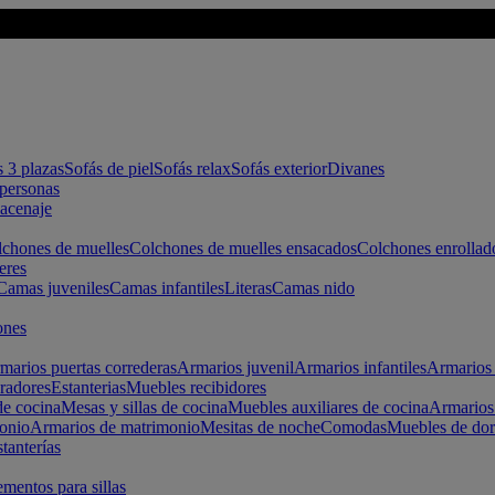
s 3 plazas
Sofás de piel
Sofás relax
Sofás exterior
Divanes
apersonas
macenaje
chones de muelles
Colchones de muelles ensacados
Colchones enrollad
eres
Camas juveniles
Camas infantiles
Literas
Camas nido
ones
marios puertas correderas
Armarios juvenil
Armarios infantiles
Armarios 
radores
Estanterias
Muebles recibidores
e cocina
Mesas y sillas de cocina
Muebles auxiliares de cocina
Armarios
onio
Armarios de matrimonio
Mesitas de noche
Comodas
Muebles de dor
tanterías
entos para sillas