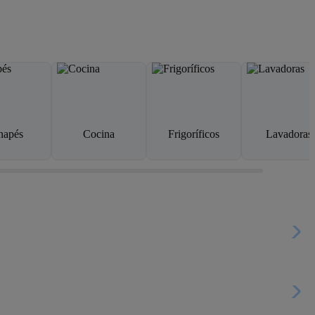
napés
Cocina
Frigoríficos
Lavadoras