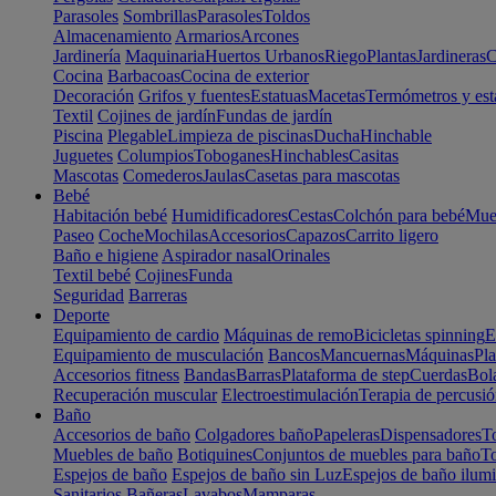
Parasoles
Sombrillas
Parasoles
Toldos
Almacenamiento
Armarios
Arcones
Jardinería
Maquinaria
Huertos Urbanos
Riego
Plantas
Jardineras
C
Cocina
Barbacoas
Cocina de exterior
Decoración
Grifos y fuentes
Estatuas
Macetas
Termómetros y est
Textil
Cojines de jardín
Fundas de jardín
Piscina
Plegable
Limpieza de piscinas
Ducha
Hinchable
Juguetes
Columpios
Toboganes
Hinchables
Casitas
Mascotas
Comederos
Jaulas
Casetas para mascotas
Bebé
Habitación bebé
Humidificadores
Cestas
Colchón para bebé
Mueb
Paseo
Coche
Mochilas
Accesorios
Capazos
Carrito ligero
Baño e higiene
Aspirador nasal
Orinales
Textil bebé
Cojines
Funda
Seguridad
Barreras
Deporte
Equipamiento de cardio
Máquinas de remo
Bicicletas spinning
E
Equipamiento de musculación
Bancos
Mancuernas
Máquinas
Pla
Accesorios fitness
Bandas
Barras
Plataforma de step
Cuerdas
Bola
Recuperación muscular
Electroestimulación
Terapia de percusi
Baño
Accesorios de baño
Colgadores baño
Papeleras
Dispensadores
To
Muebles de baño
Botiquines
Conjuntos de muebles para baño
To
Espejos de baño
Espejos de baño sin Luz
Espejos de baño ilum
Sanitarios
Bañeras
Lavabos
Mamparas