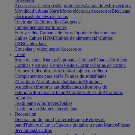
Televisión
Accesorios
Televisores
Reproductores
Adaptadores
Proyectores
Movilidad urbana
Karts
Motos eléctricas
Accesorios
Bicicletas
eléctricas
Patinetes eléctricos
Telefonía
Teléfonos fijos
Gadgets y
complementos
Smartphones
Foto y vídeo
Cámaras de fotos
Trípodes
Videocámaras
Cables
Cables HDMI
Cables de alimentación
Cables
USB
Cables Jack
Consolas y videojuegos
Accesorios
Textil
Ropa de cama
Mantas
Almohadas
Colchas
Sábanas
Nórdicos
Cortinas y estores
Estores
Visillos
Cortinas
Barras de cortina
Cojines
Relleno
Exterior
Fundas
Cojín con relleno
Complementos para sofás
Fundas de sofás
Plaids
Alfombras
Alfombras de habitación
Alfombras
pequeñas
Alfombras antideslizantes
Alfombras de
exterior
Alfombras de baño
Alfombras de salón
Alfombras
infantiles
Textil baño
Albornoces
Toallas
Textil cocina
Manteles
Servilletas
Decoración
Decoración de pared
Letreros
Espejos
Relojes de
pared
Tableros
Canvas
Cuadros pintados a mano
Marcos
Placas
decorativas
Cuadros