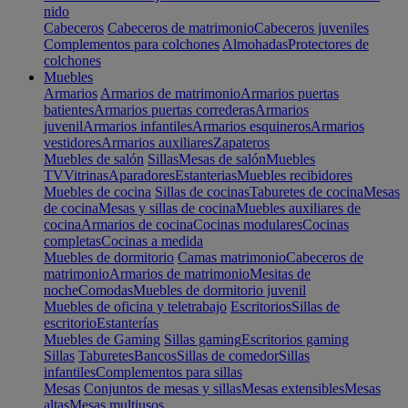
nido
Cabeceros
Cabeceros de matrimonio
Cabeceros juveniles
Complementos para colchones
Almohadas
Protectores de
colchones
Muebles
Armarios
Armarios de matrimonio
Armarios puertas
batientes
Armarios puertas correderas
Armarios
juvenil
Armarios infantiles
Armarios esquineros
Armarios
vestidores
Armarios auxiliares
Zapateros
Muebles de salón
Sillas
Mesas de salón
Muebles
TV
Vitrinas
Aparadores
Estanterias
Muebles recibidores
Muebles de cocina
Sillas de cocinas
Taburetes de cocina
Mesas
de cocina
Mesas y sillas de cocina
Muebles auxiliares de
cocina
Armarios de cocina
Cocinas modulares
Cocinas
completas
Cocinas a medida
Muebles de dormitorio
Camas matrimonio
Cabeceros de
matrimonio
Armarios de matrimonio
Mesitas de
noche
Comodas
Muebles de dormitorio juvenil
Muebles de oficina y teletrabajo
Escritorios
Sillas de
escritorio
Estanterías
Muebles de Gaming
Sillas gaming
Escritorios gaming
Sillas
Taburetes
Bancos
Sillas de comedor
Sillas
infantiles
Complementos para sillas
Mesas
Conjuntos de mesas y sillas
Mesas extensibles
Mesas
altas
Mesas multiusos