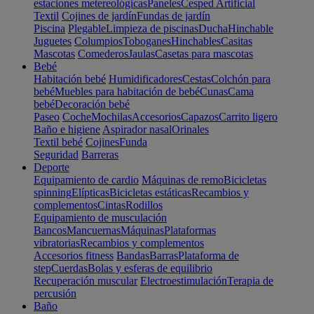
estaciones metereológicas
Paneles
Cesped Artificial
Textil
Cojines de jardín
Fundas de jardín
Piscina
Plegable
Limpieza de piscinas
Ducha
Hinchable
Juguetes
Columpios
Toboganes
Hinchables
Casitas
Mascotas
Comederos
Jaulas
Casetas para mascotas
Bebé
Habitación bebé
Humidificadores
Cestas
Colchón para
bebé
Muebles para habitación de bebé
Cunas
Cama
bebé
Decoración bebé
Paseo
Coche
Mochilas
Accesorios
Capazos
Carrito ligero
Baño e higiene
Aspirador nasal
Orinales
Textil bebé
Cojines
Funda
Seguridad
Barreras
Deporte
Equipamiento de cardio
Máquinas de remo
Bicicletas
spinning
Elípticas
Bicicletas estáticas
Recambios y
complementos
Cintas
Rodillos
Equipamiento de musculación
Bancos
Mancuernas
Máquinas
Plataformas
vibratorias
Recambios y complementos
Accesorios fitness
Bandas
Barras
Plataforma de
step
Cuerdas
Bolas y esferas de equilibrio
Recuperación muscular
Electroestimulación
Terapia de
percusión
Baño