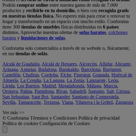
Podrás
comprar online
entre nuestra gama de más de 7.000
productos y
recibirlo en tu domicilio
, o bien con
recogida gratis
en nuestras tiendas física.
No esperes más para crear o renovar tu
hogar y transformarlo en un espacio con mucho estilo. Conforama
tiene 300
tiendas de muebles
físicas distribuidas en
6 países
distintos. Aproveche nuestras ofertas de
sofas baratos
,
colchones
baratos
y
liquidaciones de sofas
.
Conforama solo comercializa a través de su website o, físicamente,
en sus
tiendas de sofás
.
Alcalá de Guadaíra
,
Alcalá de Henares
,
Alcorcón
,
Alfafar
,
Alicante
,
Arinaga
,
Asturias
,
Badalona
,
Barakaldo
,
Barcelona
,
Burjassot
,
Castellón
,
Chafiras
,
Cordoba
,
Elche
,
Finestrat
,
Granada
,
Huércal de
Almería
,
La Coruña
,
La Laguna
,
La Zenia
,
Lanzarote
,
León
,
Lleida
,
Los Barrios
,
Madrid
,
Majadahonda
,
Málaga
,
Murcia
,
Orotava
,
Palma
,
Pamplona
,
Rivas
,
Sabadell
,
Sagunto
,
Salt, Girona
,
San Sebastian
,
Sant Boi
,
Santander
,
Santiago de Compostela
,
Sevilla
,
Tamaraceite
,
Terrassa
,
Viana
,
Vilanova i la Geltrú
,
Zaragoza
Ver más >>
© Conforama
Términos y Condiciones
Política de privacidad
Política de cookies
Configuración de Cookies