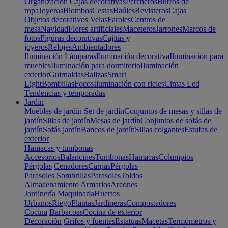
Organización
Cajas decorativas
Percheros
Burros de
ropa
Joyeros
Biombos
Cestas
Baúles
Revisteros
Cajas
Objetos decorativos
Velas
Faroles
Centros de
mesa
Navidad
Flores artificiales
Maceteros
Jarrones
Marcos de
fotos
Figuras decorativas
Cajitas y
joyeros
Relojes
Ambientadores
Iluminación
Lámparas
Iluminación decorativa
Iluminación para
muebles
Iluminación para dormitorio
Iluminación
exterior
Guirnaldas
Balizas
Smart
Light
Bombillas
Focos
Iluminación con rieles
Cintas Led
Tendencias y temporadas
Jardín
Muebles de jardín
Set de jardín
Conjuntos de mesas y sillas de
jardín
Sillas de jardín
Mesas de jardín
Conjuntos de sofás de
jardín
Sofás jardín
Bancos de jardín
Sillas colgantes
Estufas de
exterior
Hamacas y tumbonas
Accesorios
Balancines
Tumbonas
Hamacas
Columpios
Pérgolas
Cenadores
Carpas
Pérgolas
Parasoles
Sombrillas
Parasoles
Toldos
Almacenamiento
Armarios
Arcones
Jardinería
Maquinaria
Huertos
Urbanos
Riego
Plantas
Jardineras
Compostadores
Cocina
Barbacoas
Cocina de exterior
Decoración
Grifos y fuentes
Estatuas
Macetas
Termómetros y