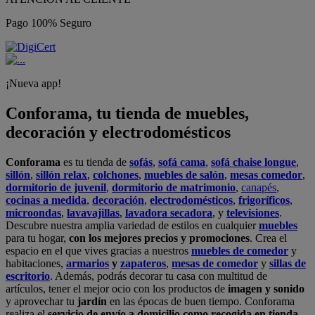
Pago 100% Seguro
¡Nueva app!
Conforama, tu tienda de muebles,
decoración y electrodomésticos
Conforama
es tu tienda de
sofás
,
sofá cama
,
sofá chaise longue
,
sillón
,
sillón relax
,
colchones
,
muebles de salón
,
mesas comedor
,
dormitorio de juvenil
,
dormitorio de matrimonio
,
canapés
,
cocinas a medida
,
decoración
,
electrodomésticos
,
frigoríficos
,
microondas
,
lavavajillas
,
lavadora secadora
, y
televisiones
.
Descubre nuestra amplia variedad de estilos en cualquier
muebles
para tu hogar,
con los mejores precios y promociones
. Crea el
espacio en el que vives gracias a nuestros
muebles de comedor
y
habitaciones,
armarios
y
zapateros
,
mesas de comedor
y
sillas de
escritorio
. Además, podrás decorar tu casa con multitud de
artículos, tener el mejor ocio con los productos de
imagen y sonido
y aprovechar tu
jardín
en las épocas de buen tiempo. Conforama
realiza el
servicio de envío a domicilio como recogida en tienda.