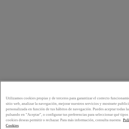
Utilizamos cookies propias y de terceros para garantizar el correcto funcionami
sitio web, analizar la navegación, mejorar nuestros servicios y mostrarte public
personalizada en función de tus hábitos de navegación. Puedes aceptar todas la
pulsando en “Aceptar”, o configurar tus preferencias para seleccionar qué tipos
cookies deseas permitir o rechazar. Para más información, consulta nuestra
Pol
Cookies