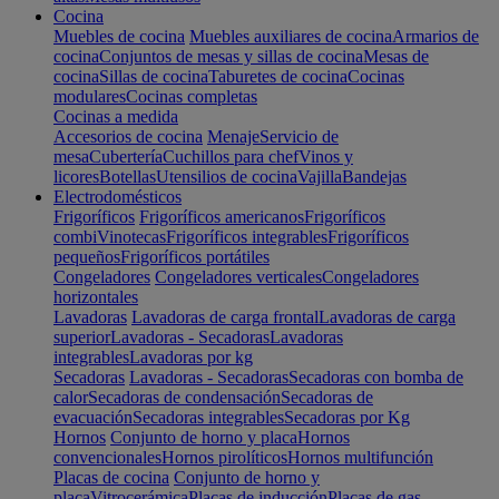
Cocina
Muebles de cocina
Muebles auxiliares de cocina
Armarios de
cocina
Conjuntos de mesas y sillas de cocina
Mesas de
cocina
Sillas de cocina
Taburetes de cocina
Cocinas
modulares
Cocinas completas
Cocinas a medida
Accesorios de cocina
Menaje
Servicio de
mesa
Cubertería
Cuchillos para chef
Vinos y
licores
Botellas
Utensilios de cocina
Vajilla
Bandejas
Electrodomésticos
Frigoríficos
Frigoríficos americanos
Frigoríficos
combi
Vinotecas
Frigoríficos integrables
Frigoríficos
pequeños
Frigoríficos portátiles
Congeladores
Congeladores verticales
Congeladores
horizontales
Lavadoras
Lavadoras de carga frontal
Lavadoras de carga
superior
Lavadoras - Secadoras
Lavadoras
integrables
Lavadoras por kg
Secadoras
Lavadoras - Secadoras
Secadoras con bomba de
calor
Secadoras de condensación
Secadoras de
evacuación
Secadoras integrables
Secadoras por Kg
Hornos
Conjunto de horno y placa
Hornos
convencionales
Hornos pirolíticos
Hornos multifunción
Placas de cocina
Conjunto de horno y
placa
Vitrocerámica
Placas de inducción
Placas de gas