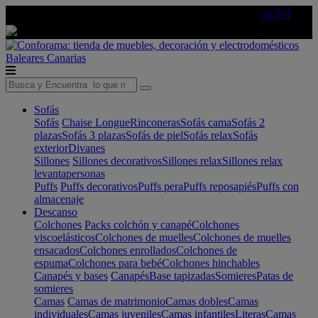
🔵Cambia tu electro con
-10% EXTRA
de descuento ☑️
AQUÍ
Baleares
Canarias
Sofás
Sofás
Chaise Longue
Rinconeras
Sofás cama
Sofás 2
plazas
Sofás 3 plazas
Sofás de piel
Sofás relax
Sofás
exterior
Divanes
Sillones
Sillones decorativos
Sillones relax
Sillones relax
levantapersonas
Puffs
Puffs decorativos
Puffs pera
Puffs reposapiés
Puffs con
almacenaje
Descanso
Colchones
Packs colchón y canapé
Colchones
viscoelásticos
Colchones de muelles
Colchones de muelles
ensacados
Colchones enrollados
Colchones de
espuma
Colchones para bebé
Colchones hinchables
Canapés y bases
Canapés
Base tapizadas
Somieres
Patas de
somieres
Camas
Camas de matrimonio
Camas dobles
Camas
individuales
Camas juveniles
Camas infantiles
Literas
Camas