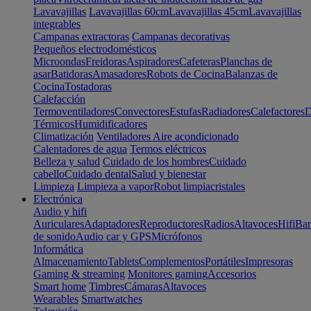
Lavavajillas
Lavavajillas 60cm
Lavavajillas 45cm
Lavavajillas
integrables
Campanas extractoras
Campanas decorativas
Pequeños electrodomésticos
Microondas
Freidoras
Aspiradores
Cafeteras
Planchas de
asar
Batidoras
Amasadores
Robots de Cocina
Balanzas de
Cocina
Tostadoras
Calefacción
Termoventiladores
Convectores
Estufas
Radiadores
Calefactores
D
Térmicos
Humidificadores
Climatización
Ventiladores
Aire acondicionado
Calentadores de agua
Termos eléctricos
Belleza y salud
Cuidado de los hombres
Cuidado
cabello
Cuidado dental
Salud y bienestar
Limpieza
Limpieza a vapor
Robot limpiacristales
Electrónica
Audio y hifi
Auriculares
Adaptadores
Reproductores
Radios
Altavoces
Hifi
Bar
de sonido
Audio car y GPS
Micrófonos
Informática
Almacenamiento
Tablets
Complementos
Portátiles
Impresoras
Gaming & streaming
Monitores gaming
Accesorios
Smart home
Timbres
Cámaras
Altavoces
Wearables
Smartwatches