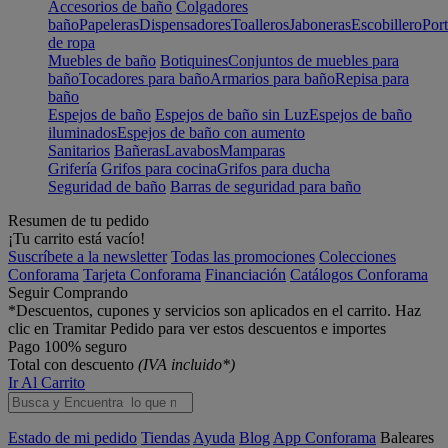
Accesorios de baño
Colgadores
baño
Papeleras
Dispensadores
Toalleros
Jaboneras
Escobillero
Port
de ropa
Muebles de baño
Botiquines
Conjuntos de muebles para
baño
Tocadores para baño
Armarios para baño
Repisa para
baño
Espejos de baño
Espejos de baño sin Luz
Espejos de baño
iluminados
Espejos de baño con aumento
Sanitarios
Bañeras
Lavabos
Mamparas
Grifería
Grifos para cocina
Grifos para ducha
Seguridad de baño
Barras de seguridad para baño
Resumen de tu pedido
¡Tu carrito está vacío!
Suscríbete a la newsletter
Todas las promociones
Colecciones
Conforama
Tarjeta Conforama
Financiación
Catálogos Conforama
Seguir Comprando
*Descuentos, cupones y servicios son aplicados en el carrito. Haz
clic en Tramitar Pedido para ver estos descuentos e importes
Pago 100% seguro
Total con descuento
(IVA incluido*)
Ir Al Carrito
Estado de mi pedido
Tiendas
Ayuda
Blog
App Conforama
Baleares