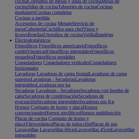
cocina
Conjuntos de mesas y sillas de cocina
Mesas de
cocina
Sillas de cocina
Taburetes de cocina
Cocinas
modulares
Cocinas completas
Cocinas a medida
Accesorios de cocina
Menaje
Servicio de
mesa
Cubertería
Cuchillos para chef
Vinos y
licores
Botellas
Utensilios de cocina
Vajilla
Bandejas
Electrodomésticos
Frigoríficos
Frigoríficos americanos
Frigoríficos
combi
Vinotecas
Frigoríficos integrables
Frigoríficos
pequeños
Frigoríficos portátiles
Congeladores
Congeladores verticales
Congeladores
horizontales
Lavadoras
Lavadoras de carga frontal
Lavadoras de carga
superior
Lavadoras - Secadoras
Lavadoras
integrables
Lavadoras por kg
Secadoras
Lavadoras - Secadoras
Secadoras con bomba de
calor
Secadoras de condensación
Secadoras de
evacuación
Secadoras integrables
Secadoras por Kg
Hornos
Conjunto de horno y placa
Hornos
convencionales
Hornos pirolíticos
Hornos multifunción
Placas de cocina
Conjunto de horno y
placa
Vitrocerámica
Placas de inducción
Placas de gas
Lavavajillas
Lavavajillas 60cm
Lavavajillas 45cm
Lavavajillas
integrables