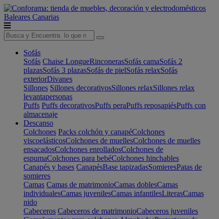
Baleares
Canarias
Sofás
Sofás
Chaise Longue
Rinconeras
Sofás cama
Sofás 2
plazas
Sofás 3 plazas
Sofás de piel
Sofás relax
Sofás
exterior
Divanes
Sillones
Sillones decorativos
Sillones relax
Sillones relax
levantapersonas
Puffs
Puffs decorativos
Puffs pera
Puffs reposapiés
Puffs con
almacenaje
Descanso
Colchones
Packs colchón y canapé
Colchones
viscoelásticos
Colchones de muelles
Colchones de muelles
ensacados
Colchones enrollados
Colchones de
espuma
Colchones para bebé
Colchones hinchables
Canapés y bases
Canapés
Base tapizadas
Somieres
Patas de
somieres
Camas
Camas de matrimonio
Camas dobles
Camas
individuales
Camas juveniles
Camas infantiles
Literas
Camas
nido
Cabeceros
Cabeceros de matrimonio
Cabeceros juveniles