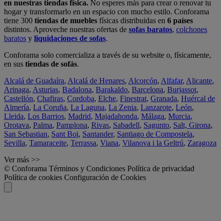
en nuestras tiendas física.
No esperes más para crear o renovar tu
hogar y transformarlo en un espacio con mucho estilo. Conforama
tiene 300
tiendas de muebles
físicas distribuidas en
6 países
distintos. Aproveche nuestras ofertas de
sofas baratos
,
colchones
baratos
y
liquidaciones de sofas
.
Conforama solo comercializa a través de su website o, físicamente,
en sus
tiendas de sofás
.
Alcalá de Guadaíra
,
Alcalá de Henares
,
Alcorcón
,
Alfafar
,
Alicante
,
Arinaga
,
Asturias
,
Badalona
,
Barakaldo
,
Barcelona
,
Burjassot
,
Castellón
,
Chafiras
,
Cordoba
,
Elche
,
Finestrat
,
Granada
,
Huércal de
Almería
,
La Coruña
,
La Laguna
,
La Zenia
,
Lanzarote
,
León
,
Lleida
,
Los Barrios
,
Madrid
,
Majadahonda
,
Málaga
,
Murcia
,
Orotava
,
Palma
,
Pamplona
,
Rivas
,
Sabadell
,
Sagunto
,
Salt, Girona
,
San Sebastian
,
Sant Boi
,
Santander
,
Santiago de Compostela
,
Sevilla
,
Tamaraceite
,
Terrassa
,
Viana
,
Vilanova i la Geltrú
,
Zaragoza
Ver más >>
© Conforama
Términos y Condiciones
Política de privacidad
Política de cookies
Configuración de Cookies