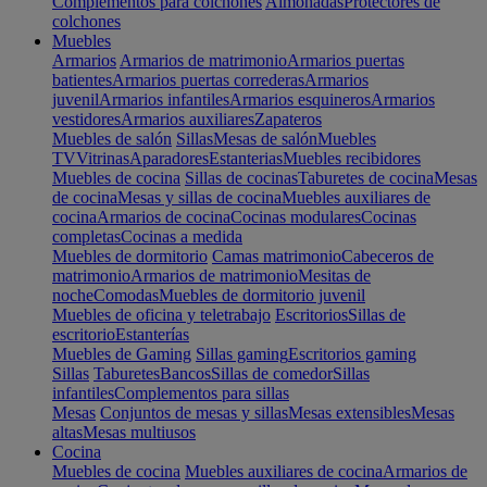
Complementos para colchones
Almohadas
Protectores de
colchones
Muebles
Armarios
Armarios de matrimonio
Armarios puertas
batientes
Armarios puertas correderas
Armarios
juvenil
Armarios infantiles
Armarios esquineros
Armarios
vestidores
Armarios auxiliares
Zapateros
Muebles de salón
Sillas
Mesas de salón
Muebles
TV
Vitrinas
Aparadores
Estanterias
Muebles recibidores
Muebles de cocina
Sillas de cocinas
Taburetes de cocina
Mesas
de cocina
Mesas y sillas de cocina
Muebles auxiliares de
cocina
Armarios de cocina
Cocinas modulares
Cocinas
completas
Cocinas a medida
Muebles de dormitorio
Camas matrimonio
Cabeceros de
matrimonio
Armarios de matrimonio
Mesitas de
noche
Comodas
Muebles de dormitorio juvenil
Muebles de oficina y teletrabajo
Escritorios
Sillas de
escritorio
Estanterías
Muebles de Gaming
Sillas gaming
Escritorios gaming
Sillas
Taburetes
Bancos
Sillas de comedor
Sillas
infantiles
Complementos para sillas
Mesas
Conjuntos de mesas y sillas
Mesas extensibles
Mesas
altas
Mesas multiusos
Cocina
Muebles de cocina
Muebles auxiliares de cocina
Armarios de