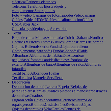
eléctricas
Patinetes eléctricos
Telefonía
Teléfonos fijos
Gadgets y
complementos
Smartphones
Foto y vídeo
Cámaras de fotos
Trípodes
Videocámaras
Cables
Cables HDMI
Cables de alimentación
Cables
USB
Cables Jack
Consolas y videojuegos
Accesorios
Textil
Ropa de cama
Mantas
Almohadas
Colchas
Sábanas
Nórdicos
Cortinas y estores
Estores
Visillos
Cortinas
Barras de cortina
Cojines
Relleno
Exterior
Fundas
Cojín con relleno
Complementos para sofás
Fundas de sofás
Plaids
Alfombras
Alfombras de habitación
Alfombras
pequeñas
Alfombras antideslizantes
Alfombras de
exterior
Alfombras de baño
Alfombras de salón
Alfombras
infantiles
Textil baño
Albornoces
Toallas
Textil cocina
Manteles
Servilletas
Decoración
Decoración de pared
Letreros
Espejos
Relojes de
pared
Tableros
Canvas
Cuadros pintados a mano
Marcos
Placas
decorativas
Cuadros
Organización
Cajas decorativas
Percheros
Burros de
ropa
Joyeros
Biombos
Cestas
Baúles
Revisteros
Cajas
Objetos decorativos
Velas
Faroles
Centros de