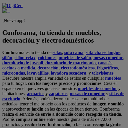
¡Nueva app!
Conforama, tu tienda de muebles,
decoración y electrodomésticos
Conforama
es tu tienda de
sofás
,
sofá cama
,
sofá chaise longue
,
sillón
,
sillón relax
,
colchones
,
muebles de salón
,
mesas comedor
,
dormitorio de juvenil
,
dormitorio de matrimonio
,
canapés
,
cocinas a medida
,
decoración
,
electrodomésticos
,
frigoríficos
,
microondas
,
lavavajillas
,
lavadora secadora
, y
televisiones
.
Descubre nuestra amplia variedad de estilos en cualquier
muebles
para tu hogar,
con los mejores precios y promociones
. Crea el
espacio en el que vives gracias a nuestros
muebles de comedor
y
habitaciones,
armarios
y
zapateros
,
mesas de comedor
y
sillas de
escritorio
. Además, podrás decorar tu casa con multitud de
artículos, tener el mejor ocio con los productos de
imagen y sonido
y aprovechar tu
jardín
en las épocas de buen tiempo. Conforama
realiza el
servicio de envío a domicilio como recogida en tienda.
Podrás
comprar online
entre nuestra gama de más de 7.000
productos y
recibirlo en tu domicilio
, o bien con
recogida gratis