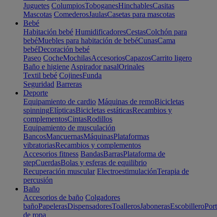
Juguetes
Columpios
Toboganes
Hinchables
Casitas
Mascotas
Comederos
Jaulas
Casetas para mascotas
Bebé
Habitación bebé
Humidificadores
Cestas
Colchón para
bebé
Muebles para habitación de bebé
Cunas
Cama
bebé
Decoración bebé
Paseo
Coche
Mochilas
Accesorios
Capazos
Carrito ligero
Baño e higiene
Aspirador nasal
Orinales
Textil bebé
Cojines
Funda
Seguridad
Barreras
Deporte
Equipamiento de cardio
Máquinas de remo
Bicicletas
spinning
Elípticas
Bicicletas estáticas
Recambios y
complementos
Cintas
Rodillos
Equipamiento de musculación
Bancos
Mancuernas
Máquinas
Plataformas
vibratorias
Recambios y complementos
Accesorios fitness
Bandas
Barras
Plataforma de
step
Cuerdas
Bolas y esferas de equilibrio
Recuperación muscular
Electroestimulación
Terapia de
percusión
Baño
Accesorios de baño
Colgadores
baño
Papeleras
Dispensadores
Toalleros
Jaboneras
Escobillero
Port
de ropa