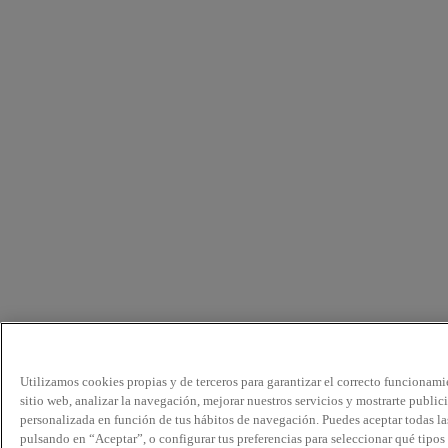
Utilizamos cookies propias y de terceros para garantizar el correcto funcionami
sitio web, analizar la navegación, mejorar nuestros servicios y mostrarte public
personalizada en función de tus hábitos de navegación. Puedes aceptar todas la
pulsando en “Aceptar”, o configurar tus preferencias para seleccionar qué tipos