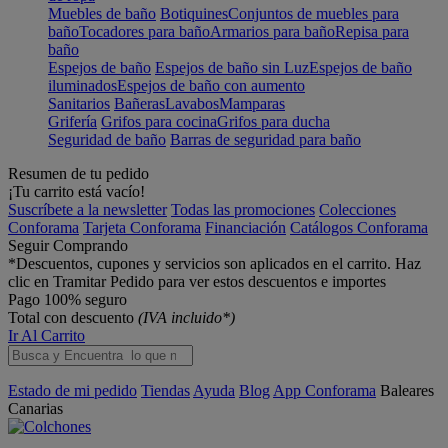
Muebles de baño
Botiquines
Conjuntos de muebles para
baño
Tocadores para baño
Armarios para baño
Repisa para
baño
Espejos de baño
Espejos de baño sin Luz
Espejos de baño
iluminados
Espejos de baño con aumento
Sanitarios
Bañeras
Lavabos
Mamparas
Grifería
Grifos para cocina
Grifos para ducha
Seguridad de baño
Barras de seguridad para baño
Resumen de tu pedido
¡Tu carrito está vacío!
Suscríbete a la newsletter
Todas las promociones
Colecciones
Conforama
Tarjeta Conforama
Financiación
Catálogos Conforama
Seguir Comprando
*Descuentos, cupones y servicios son aplicados en el carrito. Haz
clic en Tramitar Pedido para ver estos descuentos e importes
Pago 100% seguro
Total con descuento
(IVA incluido*)
Ir Al Carrito
Estado de mi pedido
Tiendas
Ayuda
Blog
App Conforama
Baleares
Canarias