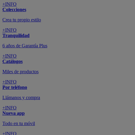
+INFO
Colecciones
Crea tu propio estilo
+INFO
Tranquilidad
6 años de Garantía Plus
+INFO
Catálogos
Miles de productos
+INFO
Por teléfono
Llámanos y compra
+INFO
Nueva app
Todo en tu móvil
+INFO