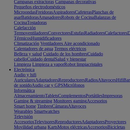
Campanas extractoras
Campanas decorativas
Pequeños electrodomésticos
Microondas
Freidoras
Aspiradores
Cafeteras
Planchas de
asar
Batidoras
Amasadores
Robots de Cocina
Balanzas de
Cocina
Tostadoras
Calefacción
Termoventiladores
Convectores
Estufas
Radiadores
Calefactores
D
Térmicos
Humidificadores
Climatización
Ventiladores
Aire acondicionado
Calentadores de agua
Termos eléctricos
Belleza y salud
Cuidado de los hombres
Cuidado
cabello
Cuidado dental
Salud y bienestar
Limpieza
Limpieza a vapor
Robot limpiacristales
Electrónica
Audio y hifi
Auriculares
Adaptadores
Reproductores
Radios
Altavoces
Hifi
Bar
de sonido
Audio car y GPS
Micrófonos
Informática
Almacenamiento
Tablets
Complementos
Portátiles
Impresoras
Gaming & streaming
Monitores gaming
Accesorios
Smart home
Timbres
Cámaras
Altavoces
Wearables
Smartwatches
Televisión
Accesorios
Televisores
Reproductores
Adaptadores
Proyectores
Movilidad urbana
Karts
Motos eléctricas
Accesorios
Bicicletas