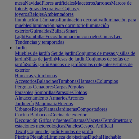
mesa
Navidad
Flores artificiales
Maceteros
Jarrones
Marcos de
fotos
Figuras decorativas
Cajitas y
joyeros
Relojes
Ambientadores
Iluminación
Lámparas
Iluminación decorativa
Iluminación para
muebles
Iluminación para dormitorio
Iluminación
exterior
Guirnaldas
Balizas
Smart
Light
Bombillas
Focos
Iluminación con rieles
Cintas Led
Tendencias y temporadas
Jardín
Muebles de jardín
Set de jardín
Conjuntos de mesas y sillas de
jardín
Sillas de jardín
Mesas de jardín
Conjuntos de sofás de
jardín
Sofás jardín
Bancos de jardín
Sillas colgantes
Estufas de
exterior
Hamacas y tumbonas
Accesorios
Balancines
Tumbonas
Hamacas
Columpios
Pérgolas
Cenadores
Carpas
Pérgolas
Parasoles
Sombrillas
Parasoles
Toldos
Almacenamiento
Armarios
Arcones
Jardinería
Maquinaria
Huertos
Urbanos
Riego
Plantas
Jardineras
Compostadores
Cocina
Barbacoas
Cocina de exterior
Decoración
Grifos y fuentes
Estatuas
Macetas
Termómetros y
estaciones metereológicas
Paneles
Cesped Artificial
Textil
Cojines de jardín
Fundas de jardín
Piscina
Plegable
Limpieza de piscinas
Ducha
Hinchable