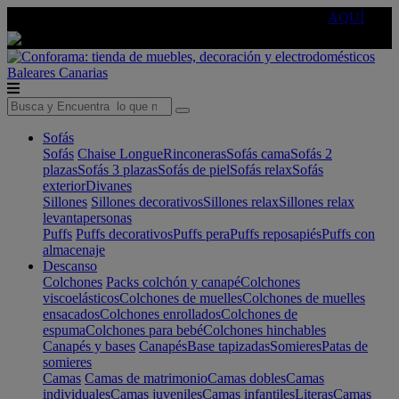
🔵Cambia tu electro con
-10% EXTRA
de descuento ☑️
AQUÍ
Baleares
Canarias
Sofás
Sofás
Chaise Longue
Rinconeras
Sofás cama
Sofás 2
plazas
Sofás 3 plazas
Sofás de piel
Sofás relax
Sofás
exterior
Divanes
Sillones
Sillones decorativos
Sillones relax
Sillones relax
levantapersonas
Puffs
Puffs decorativos
Puffs pera
Puffs reposapiés
Puffs con
almacenaje
Descanso
Colchones
Packs colchón y canapé
Colchones
viscoelásticos
Colchones de muelles
Colchones de muelles
ensacados
Colchones enrollados
Colchones de
espuma
Colchones para bebé
Colchones hinchables
Canapés y bases
Canapés
Base tapizadas
Somieres
Patas de
somieres
Camas
Camas de matrimonio
Camas dobles
Camas
individuales
Camas juveniles
Camas infantiles
Literas
Camas