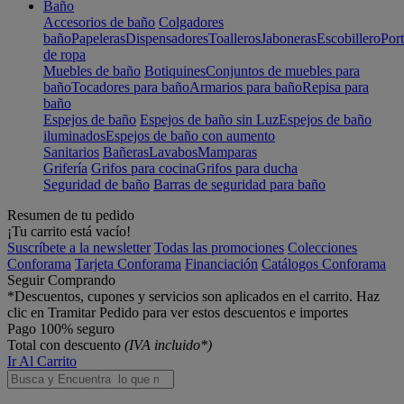
Baño
Accesorios de baño
Colgadores
baño
Papeleras
Dispensadores
Toalleros
Jaboneras
Escobillero
Port
de ropa
Muebles de baño
Botiquines
Conjuntos de muebles para
baño
Tocadores para baño
Armarios para baño
Repisa para
baño
Espejos de baño
Espejos de baño sin Luz
Espejos de baño
iluminados
Espejos de baño con aumento
Sanitarios
Bañeras
Lavabos
Mamparas
Grifería
Grifos para cocina
Grifos para ducha
Seguridad de baño
Barras de seguridad para baño
Resumen de tu pedido
¡Tu carrito está vacío!
Suscríbete a la newsletter
Todas las promociones
Colecciones
Conforama
Tarjeta Conforama
Financiación
Catálogos Conforama
Seguir Comprando
*Descuentos, cupones y servicios son aplicados en el carrito. Haz
clic en Tramitar Pedido para ver estos descuentos e importes
Pago 100% seguro
Total con descuento
(IVA incluido*)
Ir Al Carrito