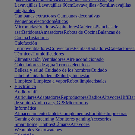
Lavavajillas
Lavavajillas 60cm
Lavavajillas 45cm
Lavavajillas
integrables
Campanas extractoras
Campanas decorativas
Pequeños electrodomésticos
Microondas
Freidoras
Aspiradores
Cafeteras
Planchas de
asar
Batidoras
Amasadores
Robots de Cocina
Balanzas de
Cocina
Tostadoras
Calefacción
Termoventiladores
Convectores
Estufas
Radiadores
Calefactores
D
Térmicos
Humidificadores
Climatización
Ventiladores
Aire acondicionado
Calentadores de agua
Termos eléctricos
Belleza y salud
Cuidado de los hombres
Cuidado
cabello
Cuidado dental
Salud y bienestar
Limpieza
Limpieza a vapor
Robot limpiacristales
Electrónica
Audio y hifi
Auriculares
Adaptadores
Reproductores
Radios
Altavoces
Hifi
Bar
de sonido
Audio car y GPS
Micrófonos
Informática
Almacenamiento
Tablets
Complementos
Portátiles
Impresoras
Gaming & streaming
Monitores gaming
Accesorios
Smart home
Timbres
Cámaras
Altavoces
Wearables
Smartwatches