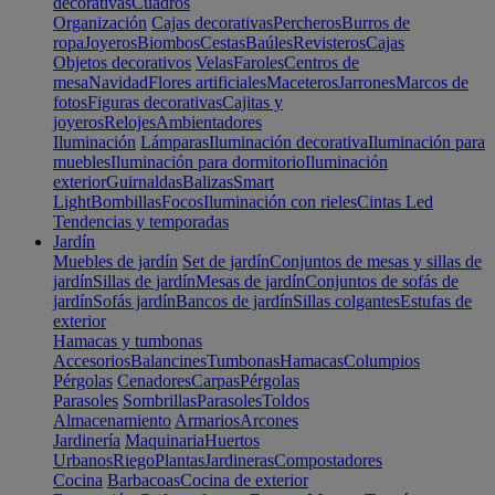
decorativas
Cuadros
Organización
Cajas decorativas
Percheros
Burros de
ropa
Joyeros
Biombos
Cestas
Baúles
Revisteros
Cajas
Objetos decorativos
Velas
Faroles
Centros de
mesa
Navidad
Flores artificiales
Maceteros
Jarrones
Marcos de
fotos
Figuras decorativas
Cajitas y
joyeros
Relojes
Ambientadores
Iluminación
Lámparas
Iluminación decorativa
Iluminación para
muebles
Iluminación para dormitorio
Iluminación
exterior
Guirnaldas
Balizas
Smart
Light
Bombillas
Focos
Iluminación con rieles
Cintas Led
Tendencias y temporadas
Jardín
Muebles de jardín
Set de jardín
Conjuntos de mesas y sillas de
jardín
Sillas de jardín
Mesas de jardín
Conjuntos de sofás de
jardín
Sofás jardín
Bancos de jardín
Sillas colgantes
Estufas de
exterior
Hamacas y tumbonas
Accesorios
Balancines
Tumbonas
Hamacas
Columpios
Pérgolas
Cenadores
Carpas
Pérgolas
Parasoles
Sombrillas
Parasoles
Toldos
Almacenamiento
Armarios
Arcones
Jardinería
Maquinaria
Huertos
Urbanos
Riego
Plantas
Jardineras
Compostadores
Cocina
Barbacoas
Cocina de exterior