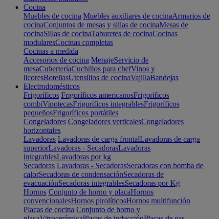
Cocina
Muebles de cocina
Muebles auxiliares de cocina
Armarios de
cocina
Conjuntos de mesas y sillas de cocina
Mesas de
cocina
Sillas de cocina
Taburetes de cocina
Cocinas
modulares
Cocinas completas
Cocinas a medida
Accesorios de cocina
Menaje
Servicio de
mesa
Cubertería
Cuchillos para chef
Vinos y
licores
Botellas
Utensilios de cocina
Vajilla
Bandejas
Electrodomésticos
Frigoríficos
Frigoríficos americanos
Frigoríficos
combi
Vinotecas
Frigoríficos integrables
Frigoríficos
pequeños
Frigoríficos portátiles
Congeladores
Congeladores verticales
Congeladores
horizontales
Lavadoras
Lavadoras de carga frontal
Lavadoras de carga
superior
Lavadoras - Secadoras
Lavadoras
integrables
Lavadoras por kg
Secadoras
Lavadoras - Secadoras
Secadoras con bomba de
calor
Secadoras de condensación
Secadoras de
evacuación
Secadoras integrables
Secadoras por Kg
Hornos
Conjunto de horno y placa
Hornos
convencionales
Hornos pirolíticos
Hornos multifunción
Placas de cocina
Conjunto de horno y
placa
Vitrocerámica
Placas de inducción
Placas de gas