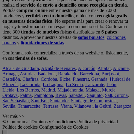
realiza el
servicio de envío a domicilio como recogida en tienda.
Podrás
comprar online
entre nuestra gama de más de 7.000
productos y
recibirlo en tu domicilio
, o bien con
recogida gratis
en nuestras tiendas física.
No esperes más para crear o renovar tu
hogar y transformarlo en un espacio con mucho estilo. Conforama
tiene 300
tiendas de muebles
físicas distribuidas en
6 países
distintos. Aproveche nuestras ofertas de
sofas baratos
,
colchones
baratos
y
liquidaciones de sofas
.
Conforama solo comercializa a través de su website o, físicamente,
en sus
tiendas de sofás
.
Alcalá de Guadaíra
,
Alcalá de Henares
,
Alcorcón
,
Alfafar
,
Alicante
,
Arinaga
,
Asturias
,
Badalona
,
Barakaldo
,
Barcelona
,
Burjassot
,
Castellón
,
Chafiras
,
Cordoba
,
Elche
,
Finestrat
,
Granada
,
Huércal de
Almería
,
La Coruña
,
La Laguna
,
La Zenia
,
Lanzarote
,
León
,
Lleida
,
Los Barrios
,
Madrid
,
Majadahonda
,
Málaga
,
Murcia
,
Orotava
,
Palma
,
Pamplona
,
Rivas
,
Sabadell
,
Sagunto
,
Salt, Girona
,
San Sebastian
,
Sant Boi
,
Santander
,
Santiago de Compostela
,
Sevilla
,
Tamaraceite
,
Terrassa
,
Viana
,
Vilanova i la Geltrú
,
Zaragoza
Ver más >>
© Conforama
Términos y Condiciones
Política de privacidad
Política de cookies
Configuración de Cookies