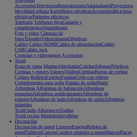
Televisión
Accesorios
Televisores
Reproductores
Adaptadores
Proyectores
Movilidad urbana
Karts
Motos eléctricas
Accesorios
Bicicletas
eléctricas
Patinetes eléctricos
Telefonía
Teléfonos fijos
Gadgets y
complementos
Smartphones
Foto y vídeo
Cámaras de
fotos
Trípodes
Videocámaras
Objetivos
Cables
Cables HDMI
Cables de alimentación
Cables
USB
Cables Jack
Consolas y videojuegos
Accesorios
Textil
Ropa de cama
Mantas
Almohadas
Colchas
Sábanas
Nórdicos
Cortinas y estores
Estores
Visillos
Cortinas
Barras de cortina
Cojines
Relleno
Exterior
Fundas
Cojín con relleno
Complementos para sofás
Fundas de sofás
Plaids
Alfombras
Alfombras de habitación
Alfombras
pequeñas
Alfombras antideslizantes
Alfombras de
exterior
Alfombras de baño
Alfombras de salón
Alfombras
infantiles
Textil baño
Albornoces
Toallas
Textil cocina
Manteles
Servilletas
Decoración
Decoración de pared
Letreros
Espejos
Relojes de
pared
Tableros
Canvas
Cuadros pintados a mano
Marcos
Placas