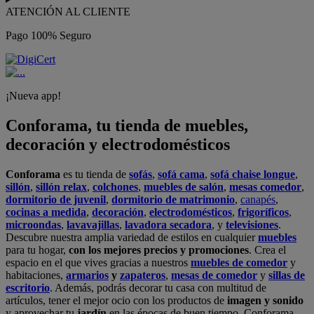
ATENCIÓN AL CLIENTE
Pago 100% Seguro
¡Nueva app!
Conforama, tu tienda de muebles,
decoración y electrodomésticos
Conforama
es tu tienda de
sofás
,
sofá cama
,
sofá chaise longue
,
sillón
,
sillón relax
,
colchones
,
muebles de salón
,
mesas comedor
,
dormitorio de juvenil
,
dormitorio de matrimonio
,
canapés
,
cocinas a medida
,
decoración
,
electrodomésticos
,
frigoríficos
,
microondas
,
lavavajillas
,
lavadora secadora
, y
televisiones
.
Descubre nuestra amplia variedad de estilos en cualquier
muebles
para tu hogar,
con los mejores precios y promociones
. Crea el
espacio en el que vives gracias a nuestros
muebles de comedor
y
habitaciones,
armarios
y
zapateros
,
mesas de comedor
y
sillas de
escritorio
. Además, podrás decorar tu casa con multitud de
artículos, tener el mejor ocio con los productos de
imagen y sonido
y aprovechar tu
jardín
en las épocas de buen tiempo. Conforama