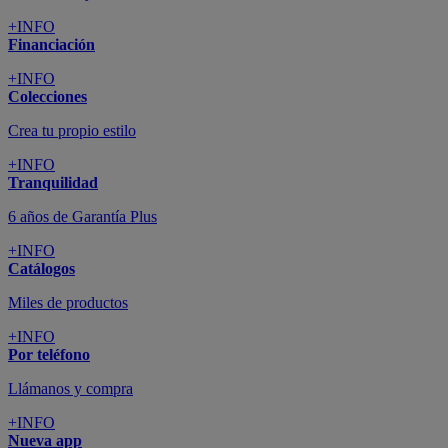
+INFO
Financiación
+INFO
Colecciones
Crea tu propio estilo
+INFO
Tranquilidad
6 años de Garantía Plus
+INFO
Catálogos
Miles de productos
+INFO
Por teléfono
Llámanos y compra
+INFO
Nueva app