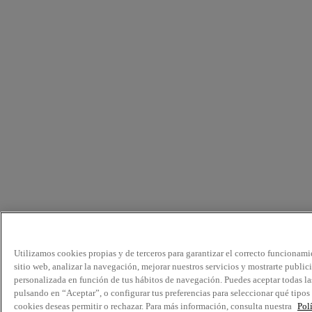
Utilizamos cookies propias y de terceros para garantizar el correcto funcionami
sitio web, analizar la navegación, mejorar nuestros servicios y mostrarte public
personalizada en función de tus hábitos de navegación. Puedes aceptar todas la
pulsando en “Aceptar”, o configurar tus preferencias para seleccionar qué tipos
cookies deseas permitir o rechazar. Para más información, consulta nuestra
Pol