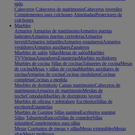
nido
Cabeceros
Cabeceros de matrimonio
Cabeceros juveniles
Complementos para colchones
Almohadas
Protectores de
colchones
Muebles
Armarios
Armarios de matrimonio
Armarios puertas
batientes
Armarios puertas correderas
Armarios
juvenil
Armarios infantiles
Armarios esquineros
Armarios
vestidores
Armarios auxiliares
Zapateros
Muebles de salón
Sillas
Mesas de salón
Muebles
TV
Vitrinas
Aparadores
Estanterias
Muebles recibidores
Muebles de cocina
Sillas de cocinas
Taburetes de cocina
Mesas
de cocina
Mesas y sillas de cocina
Muebles auxiliares de
cocina
Armarios de cocina
Cocinas modulares
Cocinas
completas
Cocinas a medida
Muebles de dormitorio
Camas matrimonio
Cabeceros de
matrimonio
Armarios de matrimonio
Mesitas de
noche
Comodas
Muebles de dormitorio juvenil
Muebles de oficina y teletrabajo
Escritorios
Sillas de
escritorio
Estanterías
Muebles de Gaming
Sillas gaming
Escritorios gaming
Sillas
Taburetes
Bancos
Sillas de comedor
Sillas
infantiles
Complementos para sillas
Mesas
Conjuntos de mesas y sillas
Mesas extensibles
Mesas
altas
Mesas multiusos