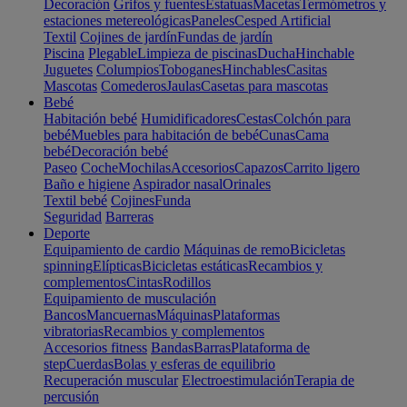
Decoración
Grifos y fuentes
Estatuas
Macetas
Termómetros y
estaciones metereológicas
Paneles
Cesped Artificial
Textil
Cojines de jardín
Fundas de jardín
Piscina
Plegable
Limpieza de piscinas
Ducha
Hinchable
Juguetes
Columpios
Toboganes
Hinchables
Casitas
Mascotas
Comederos
Jaulas
Casetas para mascotas
Bebé
Habitación bebé
Humidificadores
Cestas
Colchón para
bebé
Muebles para habitación de bebé
Cunas
Cama
bebé
Decoración bebé
Paseo
Coche
Mochilas
Accesorios
Capazos
Carrito ligero
Baño e higiene
Aspirador nasal
Orinales
Textil bebé
Cojines
Funda
Seguridad
Barreras
Deporte
Equipamiento de cardio
Máquinas de remo
Bicicletas
spinning
Elípticas
Bicicletas estáticas
Recambios y
complementos
Cintas
Rodillos
Equipamiento de musculación
Bancos
Mancuernas
Máquinas
Plataformas
vibratorias
Recambios y complementos
Accesorios fitness
Bandas
Barras
Plataforma de
step
Cuerdas
Bolas y esferas de equilibrio
Recuperación muscular
Electroestimulación
Terapia de
percusión