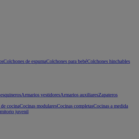
os
Colchones de espuma
Colchones para bebé
Colchones hinchables
esquineros
Armarios vestidores
Armarios auxiliares
Zapateros
 de cocina
Cocinas modulares
Cocinas completas
Cocinas a medida
mitorio juvenil