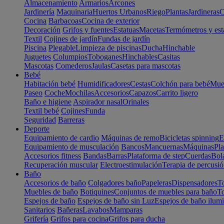
Almacenamiento
Armarios
Arcones
Jardinería
Maquinaria
Huertos Urbanos
Riego
Plantas
Jardineras
C
Cocina
Barbacoas
Cocina de exterior
Decoración
Grifos y fuentes
Estatuas
Macetas
Termómetros y est
Textil
Cojines de jardín
Fundas de jardín
Piscina
Plegable
Limpieza de piscinas
Ducha
Hinchable
Juguetes
Columpios
Toboganes
Hinchables
Casitas
Mascotas
Comederos
Jaulas
Casetas para mascotas
Bebé
Habitación bebé
Humidificadores
Cestas
Colchón para bebé
Mueb
Paseo
Coche
Mochilas
Accesorios
Capazos
Carrito ligero
Baño e higiene
Aspirador nasal
Orinales
Textil bebé
Cojines
Funda
Seguridad
Barreras
Deporte
Equipamiento de cardio
Máquinas de remo
Bicicletas spinning
E
Equipamiento de musculación
Bancos
Mancuernas
Máquinas
Pla
Accesorios fitness
Bandas
Barras
Plataforma de step
Cuerdas
Bola
Recuperación muscular
Electroestimulación
Terapia de percusi
Baño
Accesorios de baño
Colgadores baño
Papeleras
Dispensadores
To
Muebles de baño
Botiquines
Conjuntos de muebles para baño
To
Espejos de baño
Espejos de baño sin Luz
Espejos de baño ilum
Sanitarios
Bañeras
Lavabos
Mamparas
Grifería
Grifos para cocina
Grifos para ducha