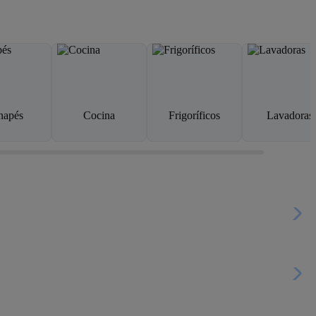
napés
Cocina
Frigoríficos
Lavadoras