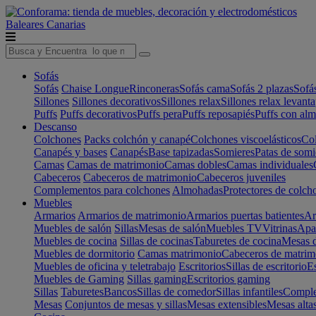
Baleares
Canarias
Sofás
Sofás
Chaise Longue
Rinconeras
Sofás cama
Sofás 2 plazas
Sofá
Sillones
Sillones decorativos
Sillones relax
Sillones relax levant
Puffs
Puffs decorativos
Puffs pera
Puffs reposapiés
Puffs con al
Descanso
Colchones
Packs colchón y canapé
Colchones viscoelásticos
Col
Canapés y bases
Canapés
Base tapizadas
Somieres
Patas de somi
Camas
Camas de matrimonio
Camas dobles
Camas individuales
Cabeceros
Cabeceros de matrimonio
Cabeceros juveniles
Complementos para colchones
Almohadas
Protectores de colch
Muebles
Armarios
Armarios de matrimonio
Armarios puertas batientes
Ar
Muebles de salón
Sillas
Mesas de salón
Muebles TV
Vitrinas
Apa
Muebles de cocina
Sillas de cocinas
Taburetes de cocina
Mesas d
Muebles de dormitorio
Camas matrimonio
Cabeceros de matrim
Muebles de oficina y teletrabajo
Escritorios
Sillas de escritorio
Es
Muebles de Gaming
Sillas gaming
Escritorios gaming
Sillas
Taburetes
Bancos
Sillas de comedor
Sillas infantiles
Complem
Mesas
Conjuntos de mesas y sillas
Mesas extensibles
Mesas alta