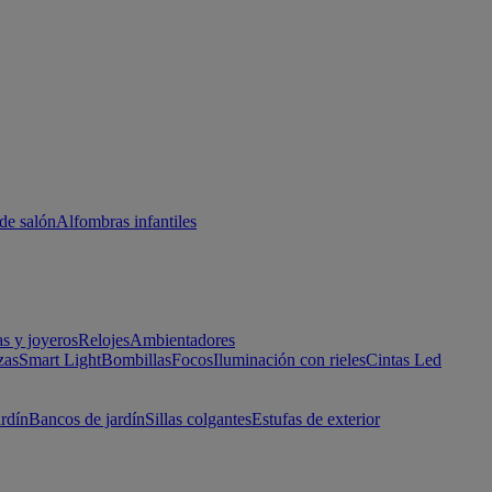
de salón
Alfombras infantiles
as y joyeros
Relojes
Ambientadores
zas
Smart Light
Bombillas
Focos
Iluminación con rieles
Cintas Led
ardín
Bancos de jardín
Sillas colgantes
Estufas de exterior