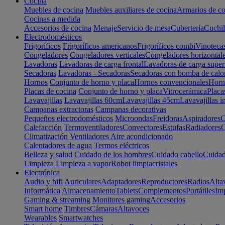
Cocina
Muebles de cocina
Muebles auxiliares de cocina
Armarios de co
Cocinas a medida
Accesorios de cocina
Menaje
Servicio de mesa
Cubertería
Cuchil
Electrodomésticos
Frigoríficos
Frigoríficos americanos
Frigoríficos combi
Vinoteca
Congeladores
Congeladores verticales
Congeladores horizontal
Lavadoras
Lavadoras de carga frontal
Lavadoras de carga super
Secadoras
Lavadoras - Secadoras
Secadoras con bomba de calo
Hornos
Conjunto de horno y placa
Hornos convencionales
Horno
Placas de cocina
Conjunto de horno y placa
Vitrocerámica
Placa
Lavavajillas
Lavavajillas 60cm
Lavavajillas 45cm
Lavavajillas i
Campanas extractoras
Campanas decorativas
Pequeños electrodomésticos
Microondas
Freidoras
Aspiradores
C
Calefacción
Termoventiladores
Convectores
Estufas
Radiadores
C
Climatización
Ventiladores
Aire acondicionado
Calentadores de agua
Termos eléctricos
Belleza y salud
Cuidado de los hombres
Cuidado cabello
Cuidad
Limpieza
Limpieza a vapor
Robot limpiacristales
Electrónica
Audio y hifi
Auriculares
Adaptadores
Reproductores
Radios
Alta
Informática
Almacenamiento
Tablets
Complementos
Portátiles
Im
Gaming & streaming
Monitores gaming
Accesorios
Smart home
Timbres
Cámaras
Altavoces
Wearables
Smartwatches