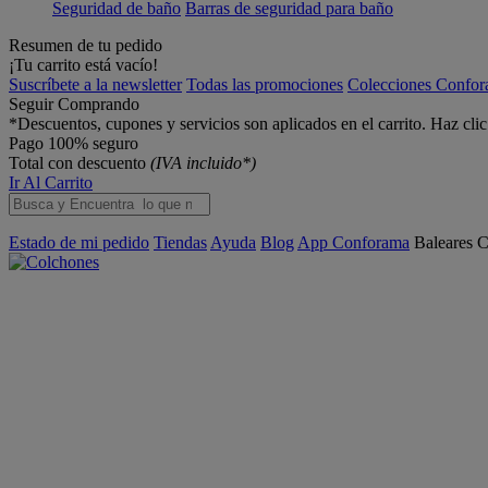
Seguridad de baño
Barras de seguridad para baño
Resumen de tu pedido
¡Tu carrito está vacío!
Suscríbete a la newsletter
Todas las promociones
Colecciones Confo
Seguir Comprando
*Descuentos, cupones y servicios son aplicados en el carrito. Haz cli
Pago 100% seguro
Total con descuento
(IVA incluido*)
Ir Al Carrito
Estado de mi pedido
Tiendas
Ayuda
Blog
App Conforama
Baleares
C