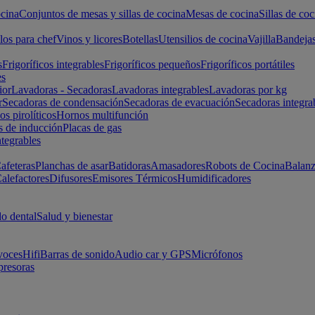
cina
Conjuntos de mesas y sillas de cocina
Mesas de cocina
Sillas de coc
los para chef
Vinos y licores
Botellas
Utensilios de cocina
Vajilla
Bandeja
s
Frigoríficos integrables
Frigoríficos pequeños
Frigoríficos portátiles
es
ior
Lavadoras - Secadoras
Lavadoras integrables
Lavadoras por kg
r
Secadoras de condensación
Secadoras de evacuación
Secadoras integra
s pirolíticos
Hornos multifunción
s de inducción
Placas de gas
ntegrables
afeteras
Planchas de asar
Batidoras
Amasadores
Robots de Cocina
Balanz
alefactores
Difusores
Emisores Térmicos
Humidificadores
o dental
Salud y bienestar
voces
Hifi
Barras de sonido
Audio car y GPS
Micrófonos
presoras