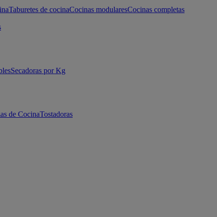
ina
Taburetes de cocina
Cocinas modulares
Cocinas completas
s
bles
Secadoras por Kg
as de Cocina
Tostadoras