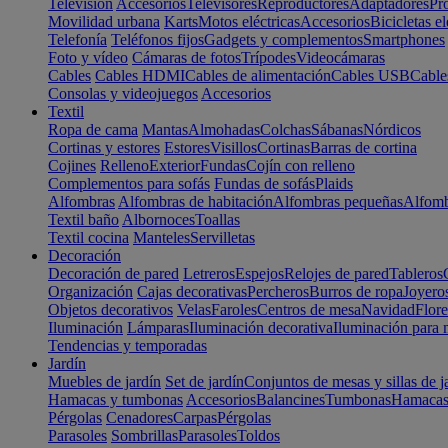
Televisión
Accesorios
Televisores
Reproductores
Adaptadores
Pr
Movilidad urbana
Karts
Motos eléctricas
Accesorios
Bicicletas el
Telefonía
Teléfonos fijos
Gadgets y complementos
Smartphones
Foto y vídeo
Cámaras de fotos
Trípodes
Videocámaras
Cables
Cables HDMI
Cables de alimentación
Cables USB
Cable
Consolas y videojuegos
Accesorios
Textil
Ropa de cama
Mantas
Almohadas
Colchas
Sábanas
Nórdicos
Cortinas y estores
Estores
Visillos
Cortinas
Barras de cortina
Cojines
Relleno
Exterior
Fundas
Cojín con relleno
Complementos para sofás
Fundas de sofás
Plaids
Alfombras
Alfombras de habitación
Alfombras pequeñas
Alfomb
Textil baño
Albornoces
Toallas
Textil cocina
Manteles
Servilletas
Decoración
Decoración de pared
Letreros
Espejos
Relojes de pared
Tableros
Organización
Cajas decorativas
Percheros
Burros de ropa
Joyero
Objetos decorativos
Velas
Faroles
Centros de mesa
Navidad
Flore
Iluminación
Lámparas
Iluminación decorativa
Iluminación para 
Tendencias y temporadas
Jardín
Muebles de jardín
Set de jardín
Conjuntos de mesas y sillas de j
Hamacas y tumbonas
Accesorios
Balancines
Tumbonas
Hamaca
Pérgolas
Cenadores
Carpas
Pérgolas
Parasoles
Sombrillas
Parasoles
Toldos