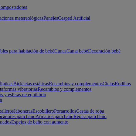
ompostadores
aciones metereológicas
Paneles
Cesped Artificial
les para habitación de bebé
Cunas
Cama bebé
Decoración bebé
lípticas
Bicicletas estáticas
Recambios y complementos
Cintas
Rodillos
taformas vibratorias
Recambios y complementos
s y esferas de equilibrio
ón
alleros
Jaboneras
Escobillero
Portarrollos
Cestas de ropa
cadores para baño
Armarios para baño
Repisa para baño
inados
Espejos de baño con aumento