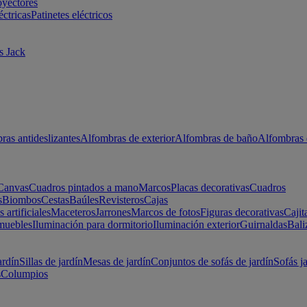
oyectores
éctricas
Patinetes eléctricos
s Jack
ras antideslizantes
Alfombras de exterior
Alfombras de baño
Alfombras 
Canvas
Cuadros pintados a mano
Marcos
Placas decorativas
Cuadros
s
Biombos
Cestas
Baúles
Revisteros
Cajas
s artificiales
Maceteros
Jarrones
Marcos de fotos
Figuras decorativas
Cajit
muebles
Iluminación para dormitorio
Iluminación exterior
Guirnaldas
Bali
ardín
Sillas de jardín
Mesas de jardín
Conjuntos de sofás de jardín
Sofás j
s
Columpios