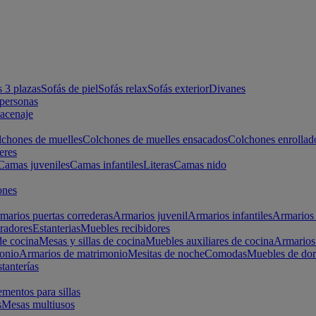
s 3 plazas
Sofás de piel
Sofás relax
Sofás exterior
Divanes
apersonas
macenaje
chones de muelles
Colchones de muelles ensacados
Colchones enrollad
eres
Camas juveniles
Camas infantiles
Literas
Camas nido
ones
marios puertas correderas
Armarios juvenil
Armarios infantiles
Armarios 
radores
Estanterias
Muebles recibidores
e cocina
Mesas y sillas de cocina
Muebles auxiliares de cocina
Armarios
onio
Armarios de matrimonio
Mesitas de noche
Comodas
Muebles de dor
tanterías
entos para sillas
s
Mesas multiusos