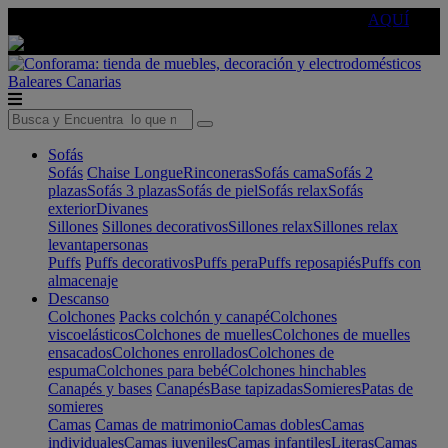
🔵Cambia tu electro con
-10% EXTRA
de descuento ☑️
AQUÍ
Baleares
Canarias
Sofás
Sofás
Chaise Longue
Rinconeras
Sofás cama
Sofás 2
plazas
Sofás 3 plazas
Sofás de piel
Sofás relax
Sofás
exterior
Divanes
Sillones
Sillones decorativos
Sillones relax
Sillones relax
levantapersonas
Puffs
Puffs decorativos
Puffs pera
Puffs reposapiés
Puffs con
almacenaje
Descanso
Colchones
Packs colchón y canapé
Colchones
viscoelásticos
Colchones de muelles
Colchones de muelles
ensacados
Colchones enrollados
Colchones de
espuma
Colchones para bebé
Colchones hinchables
Canapés y bases
Canapés
Base tapizadas
Somieres
Patas de
somieres
Camas
Camas de matrimonio
Camas dobles
Camas
individuales
Camas juveniles
Camas infantiles
Literas
Camas