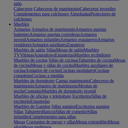
nido
Cabeceros
Cabeceros de matrimonio
Cabeceros juveniles
Complementos para colchones
Almohadas
Protectores de
colchones
Muebles
Armarios
Armarios de matrimonio
Armarios puertas
batientes
Armarios puertas correderas
Armarios
juvenil
Armarios infantiles
Armarios esquineros
Armarios
vestidores
Armarios auxiliares
Zapateros
Muebles de salón
Sillas
Mesas de salón
Muebles
TV
Vitrinas
Aparadores
Estanterias
Muebles recibidores
Muebles de cocina
Sillas de cocinas
Taburetes de cocina
Mesas
de cocina
Mesas y sillas de cocina
Muebles auxiliares de
cocina
Armarios de cocina
Cocinas modulares
Cocinas
completas
Cocinas a medida
Muebles de dormitorio
Camas matrimonio
Cabeceros de
matrimonio
Armarios de matrimonio
Mesitas de
noche
Comodas
Muebles de dormitorio juvenil
Muebles de oficina y teletrabajo
Escritorios
Sillas de
escritorio
Estanterías
Muebles de Gaming
Sillas gaming
Escritorios gaming
Sillas
Taburetes
Bancos
Sillas de comedor
Sillas
infantiles
Complementos para sillas
Mesas
Conjuntos de mesas y sillas
Mesas extensibles
Mesas
altas
Mesas multiusos