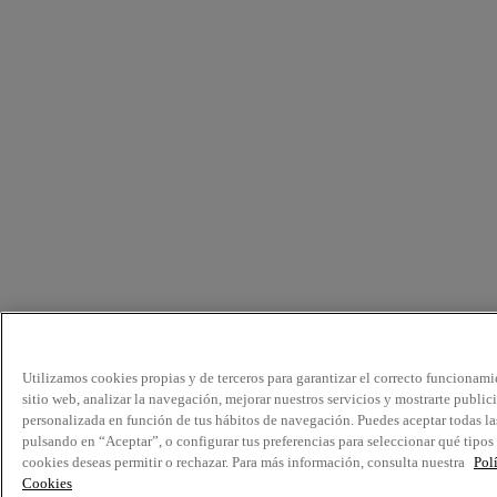
Utilizamos cookies propias y de terceros para garantizar el correcto funcionami
sitio web, analizar la navegación, mejorar nuestros servicios y mostrarte public
personalizada en función de tus hábitos de navegación. Puedes aceptar todas la
pulsando en “Aceptar”, o configurar tus preferencias para seleccionar qué tipos
cookies deseas permitir o rechazar. Para más información, consulta nuestra
Pol
Cookies