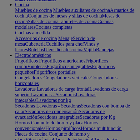
Cocina
Muebles de cocina
Muebles auxiliares de cocina
Armarios de
cocina
Conjuntos de mesas y sillas de cocina
Mesas de
cocina
Sillas de cocina
Taburetes de cocina
Cocinas
modulares
Cocinas completas
Cocinas a medida
Accesorios de cocina
Menaje
Servicio de
mesa
Cubertería
Cuchillos para chef
Vinos y
licores
Botellas
Utensilios de cocina
Vajilla
Bandejas
Electrodomésticos
Frigoríficos
Frigoríficos americanos
Frigoríficos
combi
Vinotecas
Frigoríficos integrables
Frigoríficos
pequeños
Frigoríficos portátiles
Congeladores
Congeladores verticales
Congeladores
horizontales
Lavadoras
Lavadoras de carga frontal
Lavadoras de carga
superior
Lavadoras - Secadoras
Lavadoras
integrables
Lavadoras por kg
Secadoras
Lavadoras - Secadoras
Secadoras con bomba de
calor
Secadoras de condensación
Secadoras de
evacuación
Secadoras integrables
Secadoras por Kg
Hornos
Conjunto de horno y placa
Hornos
convencionales
Hornos pirolíticos
Hornos multifunción
Placas de cocina
Conjunto de horno y
placa
Vitrocerámica
Placas de inducción
Placas de gas