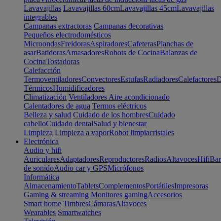
Lavavajillas
Lavavajillas 60cm
Lavavajillas 45cm
Lavavajillas
integrables
Campanas extractoras
Campanas decorativas
Pequeños electrodomésticos
Microondas
Freidoras
Aspiradores
Cafeteras
Planchas de
asar
Batidoras
Amasadores
Robots de Cocina
Balanzas de
Cocina
Tostadoras
Calefacción
Termoventiladores
Convectores
Estufas
Radiadores
Calefactores
D
Térmicos
Humidificadores
Climatización
Ventiladores
Aire acondicionado
Calentadores de agua
Termos eléctricos
Belleza y salud
Cuidado de los hombres
Cuidado
cabello
Cuidado dental
Salud y bienestar
Limpieza
Limpieza a vapor
Robot limpiacristales
Electrónica
Audio y hifi
Auriculares
Adaptadores
Reproductores
Radios
Altavoces
Hifi
Bar
de sonido
Audio car y GPS
Micrófonos
Informática
Almacenamiento
Tablets
Complementos
Portátiles
Impresoras
Gaming & streaming
Monitores gaming
Accesorios
Smart home
Timbres
Cámaras
Altavoces
Wearables
Smartwatches