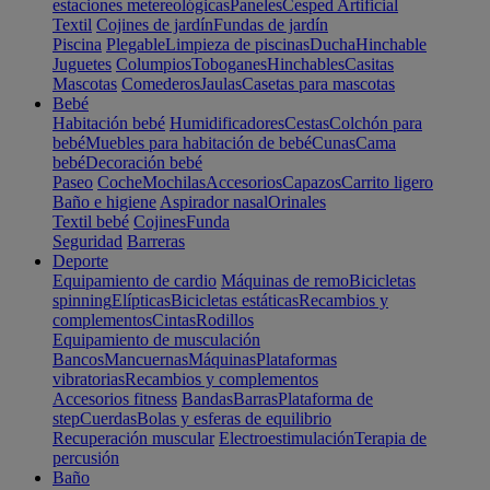
estaciones metereológicas
Paneles
Cesped Artificial
Textil
Cojines de jardín
Fundas de jardín
Piscina
Plegable
Limpieza de piscinas
Ducha
Hinchable
Juguetes
Columpios
Toboganes
Hinchables
Casitas
Mascotas
Comederos
Jaulas
Casetas para mascotas
Bebé
Habitación bebé
Humidificadores
Cestas
Colchón para
bebé
Muebles para habitación de bebé
Cunas
Cama
bebé
Decoración bebé
Paseo
Coche
Mochilas
Accesorios
Capazos
Carrito ligero
Baño e higiene
Aspirador nasal
Orinales
Textil bebé
Cojines
Funda
Seguridad
Barreras
Deporte
Equipamiento de cardio
Máquinas de remo
Bicicletas
spinning
Elípticas
Bicicletas estáticas
Recambios y
complementos
Cintas
Rodillos
Equipamiento de musculación
Bancos
Mancuernas
Máquinas
Plataformas
vibratorias
Recambios y complementos
Accesorios fitness
Bandas
Barras
Plataforma de
step
Cuerdas
Bolas y esferas de equilibrio
Recuperación muscular
Electroestimulación
Terapia de
percusión
Baño