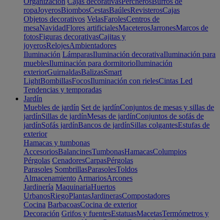
Organización
Cajas decorativas
Percheros
Burros de
ropa
Joyeros
Biombos
Cestas
Baúles
Revisteros
Cajas
Objetos decorativos
Velas
Faroles
Centros de
mesa
Navidad
Flores artificiales
Maceteros
Jarrones
Marcos de
fotos
Figuras decorativas
Cajitas y
joyeros
Relojes
Ambientadores
Iluminación
Lámparas
Iluminación decorativa
Iluminación para
muebles
Iluminación para dormitorio
Iluminación
exterior
Guirnaldas
Balizas
Smart
Light
Bombillas
Focos
Iluminación con rieles
Cintas Led
Tendencias y temporadas
Jardín
Muebles de jardín
Set de jardín
Conjuntos de mesas y sillas de
jardín
Sillas de jardín
Mesas de jardín
Conjuntos de sofás de
jardín
Sofás jardín
Bancos de jardín
Sillas colgantes
Estufas de
exterior
Hamacas y tumbonas
Accesorios
Balancines
Tumbonas
Hamacas
Columpios
Pérgolas
Cenadores
Carpas
Pérgolas
Parasoles
Sombrillas
Parasoles
Toldos
Almacenamiento
Armarios
Arcones
Jardinería
Maquinaria
Huertos
Urbanos
Riego
Plantas
Jardineras
Compostadores
Cocina
Barbacoas
Cocina de exterior
Decoración
Grifos y fuentes
Estatuas
Macetas
Termómetros y