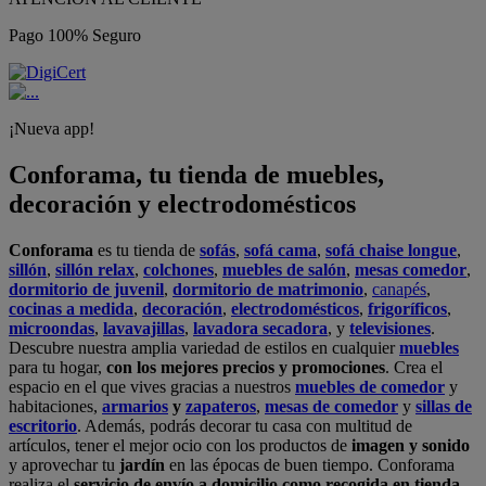
Pago 100% Seguro
¡Nueva app!
Conforama, tu tienda de muebles,
decoración y electrodomésticos
Conforama
es tu tienda de
sofás
,
sofá cama
,
sofá chaise longue
,
sillón
,
sillón relax
,
colchones
,
muebles de salón
,
mesas comedor
,
dormitorio de juvenil
,
dormitorio de matrimonio
,
canapés
,
cocinas a medida
,
decoración
,
electrodomésticos
,
frigoríficos
,
microondas
,
lavavajillas
,
lavadora secadora
, y
televisiones
.
Descubre nuestra amplia variedad de estilos en cualquier
muebles
para tu hogar,
con los mejores precios y promociones
. Crea el
espacio en el que vives gracias a nuestros
muebles de comedor
y
habitaciones,
armarios
y
zapateros
,
mesas de comedor
y
sillas de
escritorio
. Además, podrás decorar tu casa con multitud de
artículos, tener el mejor ocio con los productos de
imagen y sonido
y aprovechar tu
jardín
en las épocas de buen tiempo. Conforama
realiza el
servicio de envío a domicilio como recogida en tienda.