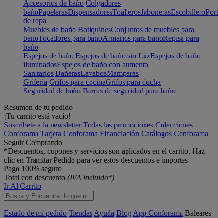
Accesorios de baño
Colgadores
baño
Papeleras
Dispensadores
Toalleros
Jaboneras
Escobillero
Port
de ropa
Muebles de baño
Botiquines
Conjuntos de muebles para
baño
Tocadores para baño
Armarios para baño
Repisa para
baño
Espejos de baño
Espejos de baño sin Luz
Espejos de baño
iluminados
Espejos de baño con aumento
Sanitarios
Bañeras
Lavabos
Mamparas
Grifería
Grifos para cocina
Grifos para ducha
Seguridad de baño
Barras de seguridad para baño
Resumen de tu pedido
¡Tu carrito está vacío!
Suscríbete a la newsletter
Todas las promociones
Colecciones
Conforama
Tarjeta Conforama
Financiación
Catálogos Conforama
Seguir Comprando
*Descuentos, cupones y servicios son aplicados en el carrito. Haz
clic en Tramitar Pedido para ver estos descuentos e importes
Pago 100% seguro
Total con descuento
(IVA incluido*)
Ir Al Carrito
Estado de mi pedido
Tiendas
Ayuda
Blog
App Conforama
Baleares