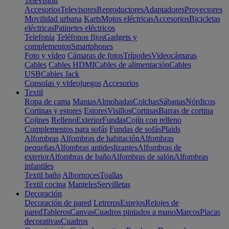
Televisión
Accesorios
Televisores
Reproductores
Adaptadores
Proyectores
Movilidad urbana
Karts
Motos eléctricas
Accesorios
Bicicletas
eléctricas
Patinetes eléctricos
Telefonía
Teléfonos fijos
Gadgets y
complementos
Smartphones
Foto y vídeo
Cámaras de fotos
Trípodes
Videocámaras
Cables
Cables HDMI
Cables de alimentación
Cables
USB
Cables Jack
Consolas y videojuegos
Accesorios
Textil
Ropa de cama
Mantas
Almohadas
Colchas
Sábanas
Nórdicos
Cortinas y estores
Estores
Visillos
Cortinas
Barras de cortina
Cojines
Relleno
Exterior
Fundas
Cojín con relleno
Complementos para sofás
Fundas de sofás
Plaids
Alfombras
Alfombras de habitación
Alfombras
pequeñas
Alfombras antideslizantes
Alfombras de
exterior
Alfombras de baño
Alfombras de salón
Alfombras
infantiles
Textil baño
Albornoces
Toallas
Textil cocina
Manteles
Servilletas
Decoración
Decoración de pared
Letreros
Espejos
Relojes de
pared
Tableros
Canvas
Cuadros pintados a mano
Marcos
Placas
decorativas
Cuadros