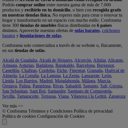
Podrás
comprar online
entre nuestra gama de más de 7.000
productos y
recibirlo en tu domicilio
, o bien con
recogida gratis
en nuestras tiendas física.
No esperes más para crear o renovar tu
hogar y transformarlo en un espacio con mucho estilo. Conforama
tiene 300
tiendas de muebles
físicas distribuidas en
6 países
distintos. Aproveche nuestras ofertas de
sofas baratos
,
colchones
baratos
y
liquidaciones de sofas
.
Conforama solo comercializa a través de su website o, físicamente,
en sus
tiendas de sofás
.
Alcalá de Guadaíra
,
Alcalá de Henares
,
Alcorcón
,
Alfafar
,
Alicante
,
Arinaga
,
Asturias
,
Badalona
,
Barakaldo
,
Barcelona
,
Burjassot
,
Castellón
,
Chafiras
,
Cordoba
,
Elche
,
Finestrat
,
Granada
,
Huércal de
Almería
,
La Coruña
,
La Laguna
,
La Zenia
,
Lanzarote
,
León
,
Lleida
,
Los Barrios
,
Madrid
,
Majadahonda
,
Málaga
,
Murcia
,
Orotava
,
Palma
,
Pamplona
,
Rivas
,
Sabadell
,
Sagunto
,
Salt, Girona
,
San Sebastian
,
Sant Boi
,
Santander
,
Santiago de Compostela
,
Sevilla
,
Tamaraceite
,
Terrassa
,
Viana
,
Vilanova i la Geltrú
,
Zaragoza
Ver más >>
© Conforama
Términos y Condiciones
Política de privacidad
Política de cookies
Configuración de Cookies