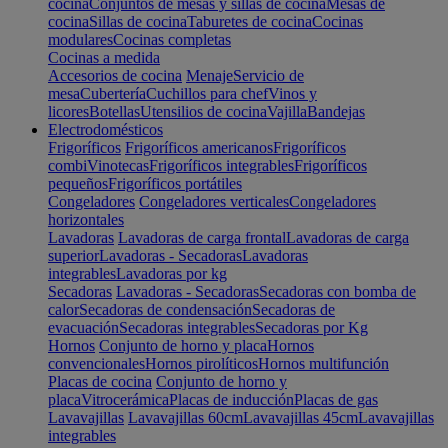
cocina
Conjuntos de mesas y sillas de cocina
Mesas de
cocina
Sillas de cocina
Taburetes de cocina
Cocinas
modulares
Cocinas completas
Cocinas a medida
Accesorios de cocina
Menaje
Servicio de
mesa
Cubertería
Cuchillos para chef
Vinos y
licores
Botellas
Utensilios de cocina
Vajilla
Bandejas
Electrodomésticos
Frigoríficos
Frigoríficos americanos
Frigoríficos
combi
Vinotecas
Frigoríficos integrables
Frigoríficos
pequeños
Frigoríficos portátiles
Congeladores
Congeladores verticales
Congeladores
horizontales
Lavadoras
Lavadoras de carga frontal
Lavadoras de carga
superior
Lavadoras - Secadoras
Lavadoras
integrables
Lavadoras por kg
Secadoras
Lavadoras - Secadoras
Secadoras con bomba de
calor
Secadoras de condensación
Secadoras de
evacuación
Secadoras integrables
Secadoras por Kg
Hornos
Conjunto de horno y placa
Hornos
convencionales
Hornos pirolíticos
Hornos multifunción
Placas de cocina
Conjunto de horno y
placa
Vitrocerámica
Placas de inducción
Placas de gas
Lavavajillas
Lavavajillas 60cm
Lavavajillas 45cm
Lavavajillas
integrables