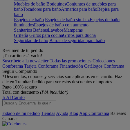
Muebles de baño
Botiquines
Conjuntos de muebles para
baño
Tocadores para baño
Armarios para baño
Repisa para
baño
Espejos de baño
Espejos de baño sin Luz
Espejos de baño
iluminados
Espejos de baño con aumento
Sanitarios
Bañeras
Lavabos
Mamparas
Grifería
Grifos para cocina
Grifos para ducha
Seguridad de baño
Barras de seguridad para baño
Resumen de tu pedido
¡Tu carrito está vacío!
Suscríbete a la newsletter
Todas las promociones
Colecciones
Conforama
Tarjeta Conforama
Financiación
Catálogos Conforama
Seguir Comprando
*Descuentos, cupones y servicios son aplicados en el carrito. Haz
clic en Tramitar Pedido para ver estos descuentos e importes
Pago 100% seguro
Total con descuento
(IVA incluido*)
Ir Al Carrito
Estado de mi pedido
Tiendas
Ayuda
Blog
App Conforama
Baleares
Canarias