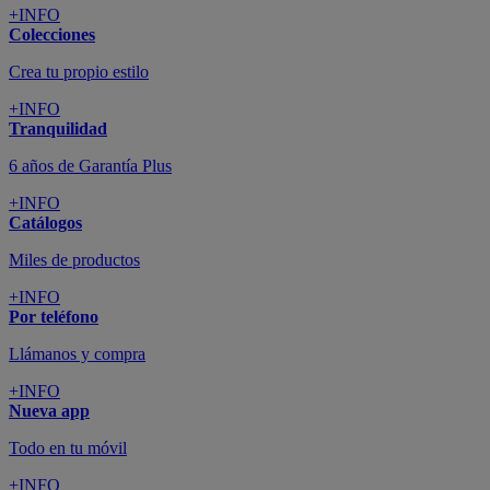
+INFO
Colecciones
Crea tu propio estilo
+INFO
Tranquilidad
6 años de Garantía Plus
+INFO
Catálogos
Miles de productos
+INFO
Por teléfono
Llámanos y compra
+INFO
Nueva app
Todo en tu móvil
+INFO