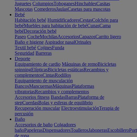
Juguetes
Columpios
Toboganes
Hinchables
Casitas
Mascotas
Comederos
Jaulas
Casetas para mascotas
Bebé
Habitación bebé
Humidificadores
Cestas
Colchón para
bebé
Muebles para habitación de bebé
Cunas
Cama
bebé
Decoración bebé
Paseo
Coche
Mochilas
Accesorios
Capazos
Carrito ligero
Baño e higiene
Aspirador nasal
Orinales
Textil bebé
Cojines
Funda
Seguridad
Barreras
Deporte
Equipamiento de cardio
Máquinas de remo
Bicicletas
spinning
Elípticas
Bicicletas estáticas
Recambios y
complementos
Cintas
Rodillos
Equipamiento de musculación
Bancos
Mancuernas
Máquinas
Plataformas
vibratorias
Recambios y complementos
Accesorios fitness
Bandas
Barras
Plataforma de
step
Cuerdas
Bolas y esferas de equilibrio
Recuperación muscular
Electroestimulación
Terapia de
percusión
Baño
Accesorios de baño
Colgadores
baño
Papeleras
Dispensadores
Toalleros
Jaboneras
Escobillero
Port
de ropa