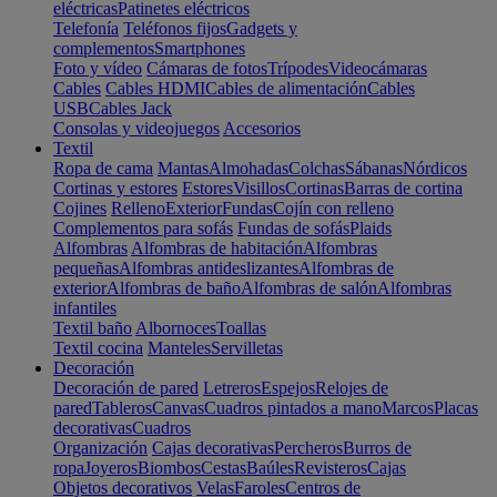
eléctricas
Patinetes eléctricos
Telefonía
Teléfonos fijos
Gadgets y
complementos
Smartphones
Foto y vídeo
Cámaras de fotos
Trípodes
Videocámaras
Cables
Cables HDMI
Cables de alimentación
Cables
USB
Cables Jack
Consolas y videojuegos
Accesorios
Textil
Ropa de cama
Mantas
Almohadas
Colchas
Sábanas
Nórdicos
Cortinas y estores
Estores
Visillos
Cortinas
Barras de cortina
Cojines
Relleno
Exterior
Fundas
Cojín con relleno
Complementos para sofás
Fundas de sofás
Plaids
Alfombras
Alfombras de habitación
Alfombras
pequeñas
Alfombras antideslizantes
Alfombras de
exterior
Alfombras de baño
Alfombras de salón
Alfombras
infantiles
Textil baño
Albornoces
Toallas
Textil cocina
Manteles
Servilletas
Decoración
Decoración de pared
Letreros
Espejos
Relojes de
pared
Tableros
Canvas
Cuadros pintados a mano
Marcos
Placas
decorativas
Cuadros
Organización
Cajas decorativas
Percheros
Burros de
ropa
Joyeros
Biombos
Cestas
Baúles
Revisteros
Cajas
Objetos decorativos
Velas
Faroles
Centros de