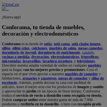
¡Nueva app!
Conforama, tu tienda de muebles,
decoración y electrodomésticos
Conforama
es tu tienda de
sofás
,
sofá cama
,
sofá chaise longue
,
sillón
,
sillón relax
,
colchones
,
muebles de salón
,
mesas comedor
,
dormitorio de juvenil
,
dormitorio de matrimonio
,
canapés
,
cocinas a medida
,
decoración
,
electrodomésticos
,
frigoríficos
,
microondas
,
lavavajillas
,
lavadora secadora
, y
televisiones
.
Descubre nuestra amplia variedad de estilos en cualquier
muebles
para tu hogar,
con los mejores precios y promociones
. Crea el
espacio en el que vives gracias a nuestros
muebles de comedor
y
habitaciones,
armarios
y
zapateros
,
mesas de comedor
y
sillas de
escritorio
. Además, podrás decorar tu casa con multitud de
artículos, tener el mejor ocio con los productos de
imagen y sonido
y aprovechar tu
jardín
en las épocas de buen tiempo. Conforama
realiza el
servicio de envío a domicilio como recogida en tienda.
Podrás
comprar online
entre nuestra gama de más de 7.000
productos y
recibirlo en tu domicilio
, o bien con
recogida gratis