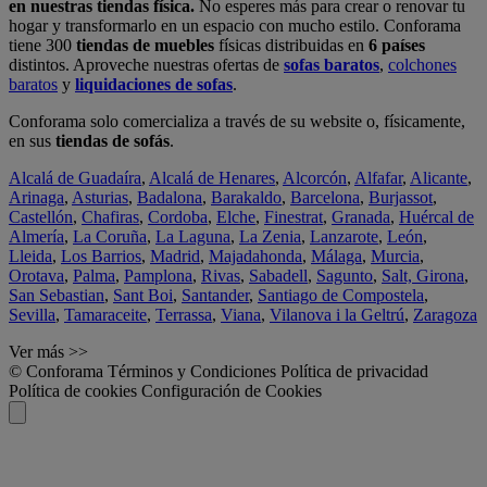
en nuestras tiendas física.
No esperes más para crear o renovar tu
hogar y transformarlo en un espacio con mucho estilo. Conforama
tiene 300
tiendas de muebles
físicas distribuidas en
6 países
distintos. Aproveche nuestras ofertas de
sofas baratos
,
colchones
baratos
y
liquidaciones de sofas
.
Conforama solo comercializa a través de su website o, físicamente,
en sus
tiendas de sofás
.
Alcalá de Guadaíra
,
Alcalá de Henares
,
Alcorcón
,
Alfafar
,
Alicante
,
Arinaga
,
Asturias
,
Badalona
,
Barakaldo
,
Barcelona
,
Burjassot
,
Castellón
,
Chafiras
,
Cordoba
,
Elche
,
Finestrat
,
Granada
,
Huércal de
Almería
,
La Coruña
,
La Laguna
,
La Zenia
,
Lanzarote
,
León
,
Lleida
,
Los Barrios
,
Madrid
,
Majadahonda
,
Málaga
,
Murcia
,
Orotava
,
Palma
,
Pamplona
,
Rivas
,
Sabadell
,
Sagunto
,
Salt, Girona
,
San Sebastian
,
Sant Boi
,
Santander
,
Santiago de Compostela
,
Sevilla
,
Tamaraceite
,
Terrassa
,
Viana
,
Vilanova i la Geltrú
,
Zaragoza
Ver más >>
© Conforama
Términos y Condiciones
Política de privacidad
Política de cookies
Configuración de Cookies