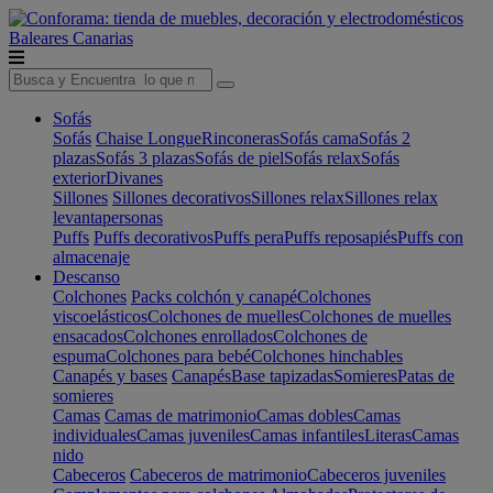
Baleares
Canarias
Sofás
Sofás
Chaise Longue
Rinconeras
Sofás cama
Sofás 2
plazas
Sofás 3 plazas
Sofás de piel
Sofás relax
Sofás
exterior
Divanes
Sillones
Sillones decorativos
Sillones relax
Sillones relax
levantapersonas
Puffs
Puffs decorativos
Puffs pera
Puffs reposapiés
Puffs con
almacenaje
Descanso
Colchones
Packs colchón y canapé
Colchones
viscoelásticos
Colchones de muelles
Colchones de muelles
ensacados
Colchones enrollados
Colchones de
espuma
Colchones para bebé
Colchones hinchables
Canapés y bases
Canapés
Base tapizadas
Somieres
Patas de
somieres
Camas
Camas de matrimonio
Camas dobles
Camas
individuales
Camas juveniles
Camas infantiles
Literas
Camas
nido
Cabeceros
Cabeceros de matrimonio
Cabeceros juveniles