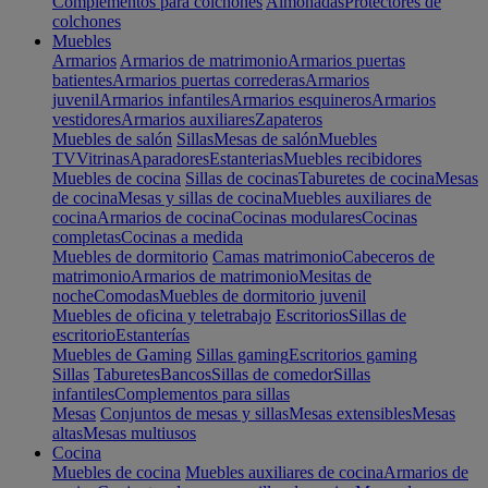
Complementos para colchones
Almohadas
Protectores de
colchones
Muebles
Armarios
Armarios de matrimonio
Armarios puertas
batientes
Armarios puertas correderas
Armarios
juvenil
Armarios infantiles
Armarios esquineros
Armarios
vestidores
Armarios auxiliares
Zapateros
Muebles de salón
Sillas
Mesas de salón
Muebles
TV
Vitrinas
Aparadores
Estanterias
Muebles recibidores
Muebles de cocina
Sillas de cocinas
Taburetes de cocina
Mesas
de cocina
Mesas y sillas de cocina
Muebles auxiliares de
cocina
Armarios de cocina
Cocinas modulares
Cocinas
completas
Cocinas a medida
Muebles de dormitorio
Camas matrimonio
Cabeceros de
matrimonio
Armarios de matrimonio
Mesitas de
noche
Comodas
Muebles de dormitorio juvenil
Muebles de oficina y teletrabajo
Escritorios
Sillas de
escritorio
Estanterías
Muebles de Gaming
Sillas gaming
Escritorios gaming
Sillas
Taburetes
Bancos
Sillas de comedor
Sillas
infantiles
Complementos para sillas
Mesas
Conjuntos de mesas y sillas
Mesas extensibles
Mesas
altas
Mesas multiusos
Cocina
Muebles de cocina
Muebles auxiliares de cocina
Armarios de