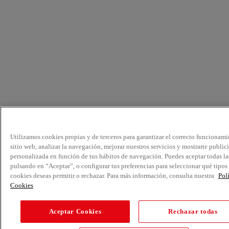
Utilizamos cookies propias y de terceros para garantizar el correcto funcionami
sitio web, analizar la navegación, mejorar nuestros servicios y mostrarte public
personalizada en función de tus hábitos de navegación. Puedes aceptar todas la
pulsando en “Aceptar”, o configurar tus preferencias para seleccionar qué tipos
cookies deseas permitir o rechazar. Para más información, consulta nuestra
Pol
Cookies
Aceptar Cookies
Rechazar todas