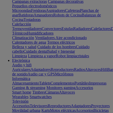
Campanas extractoras
Campanas decorativas
Pequeños electrodomésticos
Microondas
Freidoras
Aspiradores
Cafeteras
Planchas de
asar
Batidoras
Amasadores
Robots de Cocina
Balanzas de
Cocina
Tostadoras
Calefacción
Termoventiladores
Convectores
Estufas
Radiadores
Calefactores
D
Térmicos
Humidificadores
Climatización
Ventiladores
Aire acondicionado
Calentadores de agua
Termos eléctricos
Belleza y salud
Cuidado de los hombres
Cuidado
cabello
Cuidado dental
Salud y bienestar
Limpieza
Limpieza a vapor
Robot limpiacristales
Electrónica
Audio y hifi
Auriculares
Adaptadores
Reproductores
Radios
Altavoces
Hifi
Bar
de sonido
Audio car y GPS
Micrófonos
Informática
Almacenamiento
Tablets
Complementos
Portátiles
Impresoras
Gaming & streaming
Monitores gaming
Accesorios
Smart home
Timbres
Cámaras
Altavoces
Wearables
Smartwatches
Televisión
Accesorios
Televisores
Reproductores
Adaptadores
Proyectores
Movilidad urbana
Karts
Motos eléctricas
Accesorios
Bicicletas