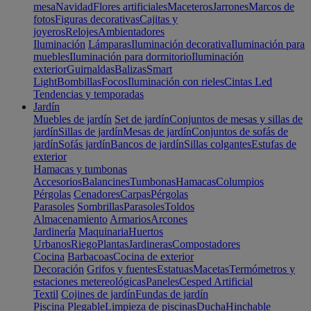
mesa
Navidad
Flores artificiales
Maceteros
Jarrones
Marcos de
fotos
Figuras decorativas
Cajitas y
joyeros
Relojes
Ambientadores
Iluminación
Lámparas
Iluminación decorativa
Iluminación para
muebles
Iluminación para dormitorio
Iluminación
exterior
Guirnaldas
Balizas
Smart
Light
Bombillas
Focos
Iluminación con rieles
Cintas Led
Tendencias y temporadas
Jardín
Muebles de jardín
Set de jardín
Conjuntos de mesas y sillas de
jardín
Sillas de jardín
Mesas de jardín
Conjuntos de sofás de
jardín
Sofás jardín
Bancos de jardín
Sillas colgantes
Estufas de
exterior
Hamacas y tumbonas
Accesorios
Balancines
Tumbonas
Hamacas
Columpios
Pérgolas
Cenadores
Carpas
Pérgolas
Parasoles
Sombrillas
Parasoles
Toldos
Almacenamiento
Armarios
Arcones
Jardinería
Maquinaria
Huertos
Urbanos
Riego
Plantas
Jardineras
Compostadores
Cocina
Barbacoas
Cocina de exterior
Decoración
Grifos y fuentes
Estatuas
Macetas
Termómetros y
estaciones metereológicas
Paneles
Cesped Artificial
Textil
Cojines de jardín
Fundas de jardín
Piscina
Plegable
Limpieza de piscinas
Ducha
Hinchable