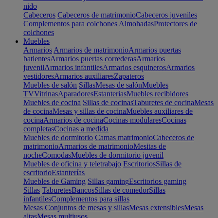
nido
Cabeceros
Cabeceros de matrimonio
Cabeceros juveniles
Complementos para colchones
Almohadas
Protectores de
colchones
Muebles
Armarios
Armarios de matrimonio
Armarios puertas
batientes
Armarios puertas correderas
Armarios
juvenil
Armarios infantiles
Armarios esquineros
Armarios
vestidores
Armarios auxiliares
Zapateros
Muebles de salón
Sillas
Mesas de salón
Muebles
TV
Vitrinas
Aparadores
Estanterias
Muebles recibidores
Muebles de cocina
Sillas de cocinas
Taburetes de cocina
Mesas
de cocina
Mesas y sillas de cocina
Muebles auxiliares de
cocina
Armarios de cocina
Cocinas modulares
Cocinas
completas
Cocinas a medida
Muebles de dormitorio
Camas matrimonio
Cabeceros de
matrimonio
Armarios de matrimonio
Mesitas de
noche
Comodas
Muebles de dormitorio juvenil
Muebles de oficina y teletrabajo
Escritorios
Sillas de
escritorio
Estanterías
Muebles de Gaming
Sillas gaming
Escritorios gaming
Sillas
Taburetes
Bancos
Sillas de comedor
Sillas
infantiles
Complementos para sillas
Mesas
Conjuntos de mesas y sillas
Mesas extensibles
Mesas
altas
Mesas multiusos