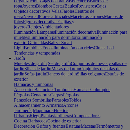
Organización
Cajas decorativas
Percheros
Burros de
ropa
Joyeros
Biombos
Cestas
Baúles
Revisteros
Cajas
Objetos decorativos
Velas
Faroles
Centros de
mesa
Navidad
Flores artificiales
Maceteros
Jarrones
Marcos de
fotos
Figuras decorativas
Cajitas y
joyeros
Relojes
Ambientadores
Iluminación
Lámparas
Iluminación decorativa
Iluminación para
muebles
Iluminación para dormitorio
Iluminación
exterior
Guirnaldas
Balizas
Smart
Light
Bombillas
Focos
Iluminación con rieles
Cintas Led
Tendencias y temporadas
Jardín
Muebles de jardín
Set de jardín
Conjuntos de mesas y sillas de
jardín
Sillas de jardín
Mesas de jardín
Conjuntos de sofás de
jardín
Sofás jardín
Bancos de jardín
Sillas colgantes
Estufas de
exterior
Hamacas y tumbonas
Accesorios
Balancines
Tumbonas
Hamacas
Columpios
Pérgolas
Cenadores
Carpas
Pérgolas
Parasoles
Sombrillas
Parasoles
Toldos
Almacenamiento
Armarios
Arcones
Jardinería
Maquinaria
Huertos
Urbanos
Riego
Plantas
Jardineras
Compostadores
Cocina
Barbacoas
Cocina de exterior
Decoración
Grifos y fuentes
Estatuas
Macetas
Termómetros y