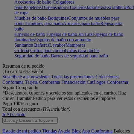
Accesorios de baño
Colgadores
baño
Papeleras
Dispensadores
Toalleros
Jaboneras
Escobillero
Port
de ropa
Muebles de baño
Botiquines
Conjuntos de muebles para
baño
Tocadores para baño
Armarios para baño
Repisa para
baño
Espejos de baño
Espejos de baño sin Luz
Espejos de baño
iluminados
Espejos de baño con aumento
Sanitarios
Bañeras
Lavabos
Mamparas
Grifería
Grifos para cocina
Grifos para ducha
Seguridad de baño
Barras de seguridad para baño
Resumen de tu pedido
¡Tu carrito está vacío!
Suscríbete a la newsletter
Todas las promociones
Colecciones
Conforama
Tarjeta Conforama
Financiación
Catálogos Conforama
Seguir Comprando
*Descuentos, cupones y servicios son aplicados en el carrito. Haz
clic en Tramitar Pedido para ver estos descuentos e importes
Pago 100% seguro
Total con descuento
(IVA incluido*)
Ir Al Carrito
Estado de mi pedido
Tiendas
Ayuda
Blog
App Conforama
Baleares