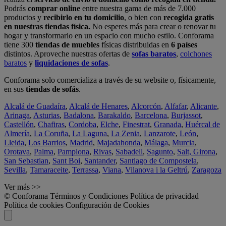
Podrás
comprar online
entre nuestra gama de más de 7.000
productos y
recibirlo en tu domicilio
, o bien con
recogida gratis
en nuestras tiendas física.
No esperes más para crear o renovar tu
hogar y transformarlo en un espacio con mucho estilo. Conforama
tiene 300
tiendas de muebles
físicas distribuidas en
6 países
distintos. Aproveche nuestras ofertas de
sofas baratos
,
colchones
baratos
y
liquidaciones de sofas
.
Conforama solo comercializa a través de su website o, físicamente,
en sus
tiendas de sofás
.
Alcalá de Guadaíra
,
Alcalá de Henares
,
Alcorcón
,
Alfafar
,
Alicante
,
Arinaga
,
Asturias
,
Badalona
,
Barakaldo
,
Barcelona
,
Burjassot
,
Castellón
,
Chafiras
,
Cordoba
,
Elche
,
Finestrat
,
Granada
,
Huércal de
Almería
,
La Coruña
,
La Laguna
,
La Zenia
,
Lanzarote
,
León
,
Lleida
,
Los Barrios
,
Madrid
,
Majadahonda
,
Málaga
,
Murcia
,
Orotava
,
Palma
,
Pamplona
,
Rivas
,
Sabadell
,
Sagunto
,
Salt, Girona
,
San Sebastian
,
Sant Boi
,
Santander
,
Santiago de Compostela
,
Sevilla
,
Tamaraceite
,
Terrassa
,
Viana
,
Vilanova i la Geltrú
,
Zaragoza
Ver más >>
© Conforama
Términos y Condiciones
Política de privacidad
Política de cookies
Configuración de Cookies