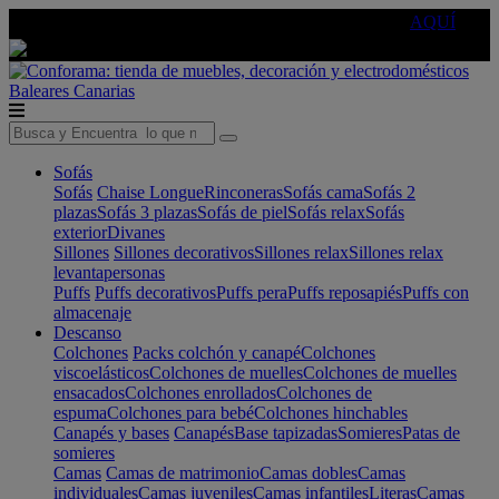
🔵Cambia tu electro con
-10% EXTRA
de descuento ☑️
AQUÍ
Baleares
Canarias
Sofás
Sofás
Chaise Longue
Rinconeras
Sofás cama
Sofás 2
plazas
Sofás 3 plazas
Sofás de piel
Sofás relax
Sofás
exterior
Divanes
Sillones
Sillones decorativos
Sillones relax
Sillones relax
levantapersonas
Puffs
Puffs decorativos
Puffs pera
Puffs reposapiés
Puffs con
almacenaje
Descanso
Colchones
Packs colchón y canapé
Colchones
viscoelásticos
Colchones de muelles
Colchones de muelles
ensacados
Colchones enrollados
Colchones de
espuma
Colchones para bebé
Colchones hinchables
Canapés y bases
Canapés
Base tapizadas
Somieres
Patas de
somieres
Camas
Camas de matrimonio
Camas dobles
Camas
individuales
Camas juveniles
Camas infantiles
Literas
Camas