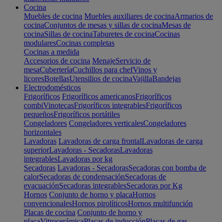
Cocina
Muebles de cocina
Muebles auxiliares de cocina
Armarios de
cocina
Conjuntos de mesas y sillas de cocina
Mesas de
cocina
Sillas de cocina
Taburetes de cocina
Cocinas
modulares
Cocinas completas
Cocinas a medida
Accesorios de cocina
Menaje
Servicio de
mesa
Cubertería
Cuchillos para chef
Vinos y
licores
Botellas
Utensilios de cocina
Vajilla
Bandejas
Electrodomésticos
Frigoríficos
Frigoríficos americanos
Frigoríficos
combi
Vinotecas
Frigoríficos integrables
Frigoríficos
pequeños
Frigoríficos portátiles
Congeladores
Congeladores verticales
Congeladores
horizontales
Lavadoras
Lavadoras de carga frontal
Lavadoras de carga
superior
Lavadoras - Secadoras
Lavadoras
integrables
Lavadoras por kg
Secadoras
Lavadoras - Secadoras
Secadoras con bomba de
calor
Secadoras de condensación
Secadoras de
evacuación
Secadoras integrables
Secadoras por Kg
Hornos
Conjunto de horno y placa
Hornos
convencionales
Hornos pirolíticos
Hornos multifunción
Placas de cocina
Conjunto de horno y
placa
Vitrocerámica
Placas de inducción
Placas de gas