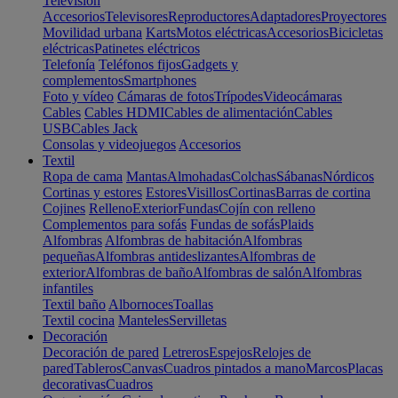
Televisión
Accesorios
Televisores
Reproductores
Adaptadores
Proyectores
Movilidad urbana
Karts
Motos eléctricas
Accesorios
Bicicletas
eléctricas
Patinetes eléctricos
Telefonía
Teléfonos fijos
Gadgets y
complementos
Smartphones
Foto y vídeo
Cámaras de fotos
Trípodes
Videocámaras
Cables
Cables HDMI
Cables de alimentación
Cables
USB
Cables Jack
Consolas y videojuegos
Accesorios
Textil
Ropa de cama
Mantas
Almohadas
Colchas
Sábanas
Nórdicos
Cortinas y estores
Estores
Visillos
Cortinas
Barras de cortina
Cojines
Relleno
Exterior
Fundas
Cojín con relleno
Complementos para sofás
Fundas de sofás
Plaids
Alfombras
Alfombras de habitación
Alfombras
pequeñas
Alfombras antideslizantes
Alfombras de
exterior
Alfombras de baño
Alfombras de salón
Alfombras
infantiles
Textil baño
Albornoces
Toallas
Textil cocina
Manteles
Servilletas
Decoración
Decoración de pared
Letreros
Espejos
Relojes de
pared
Tableros
Canvas
Cuadros pintados a mano
Marcos
Placas
decorativas
Cuadros