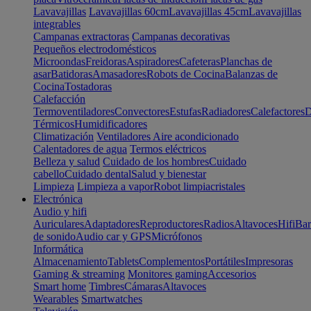
Lavavajillas
Lavavajillas 60cm
Lavavajillas 45cm
Lavavajillas
integrables
Campanas extractoras
Campanas decorativas
Pequeños electrodomésticos
Microondas
Freidoras
Aspiradores
Cafeteras
Planchas de
asar
Batidoras
Amasadores
Robots de Cocina
Balanzas de
Cocina
Tostadoras
Calefacción
Termoventiladores
Convectores
Estufas
Radiadores
Calefactores
D
Térmicos
Humidificadores
Climatización
Ventiladores
Aire acondicionado
Calentadores de agua
Termos eléctricos
Belleza y salud
Cuidado de los hombres
Cuidado
cabello
Cuidado dental
Salud y bienestar
Limpieza
Limpieza a vapor
Robot limpiacristales
Electrónica
Audio y hifi
Auriculares
Adaptadores
Reproductores
Radios
Altavoces
Hifi
Bar
de sonido
Audio car y GPS
Micrófonos
Informática
Almacenamiento
Tablets
Complementos
Portátiles
Impresoras
Gaming & streaming
Monitores gaming
Accesorios
Smart home
Timbres
Cámaras
Altavoces
Wearables
Smartwatches