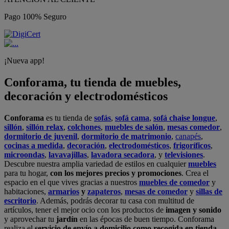
Pago 100% Seguro
¡Nueva app!
Conforama, tu tienda de muebles,
decoración y electrodomésticos
Conforama
es tu tienda de
sofás
,
sofá cama
,
sofá chaise longue
,
sillón
,
sillón relax
,
colchones
,
muebles de salón
,
mesas comedor
,
dormitorio de juvenil
,
dormitorio de matrimonio
,
canapés
,
cocinas a medida
,
decoración
,
electrodomésticos
,
frigoríficos
,
microondas
,
lavavajillas
,
lavadora secadora
, y
televisiones
.
Descubre nuestra amplia variedad de estilos en cualquier
muebles
para tu hogar,
con los mejores precios y promociones
. Crea el
espacio en el que vives gracias a nuestros
muebles de comedor
y
habitaciones,
armarios
y
zapateros
,
mesas de comedor
y
sillas de
escritorio
. Además, podrás decorar tu casa con multitud de
artículos, tener el mejor ocio con los productos de
imagen y sonido
y aprovechar tu
jardín
en las épocas de buen tiempo. Conforama
realiza el
servicio de envío a domicilio como recogida en tienda.