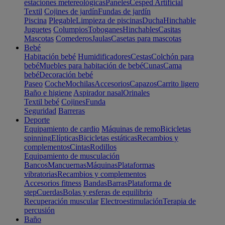
estaciones metereológicas
Paneles
Cesped Artificial
Textil
Cojines de jardín
Fundas de jardín
Piscina
Plegable
Limpieza de piscinas
Ducha
Hinchable
Juguetes
Columpios
Toboganes
Hinchables
Casitas
Mascotas
Comederos
Jaulas
Casetas para mascotas
Bebé
Habitación bebé
Humidificadores
Cestas
Colchón para
bebé
Muebles para habitación de bebé
Cunas
Cama
bebé
Decoración bebé
Paseo
Coche
Mochilas
Accesorios
Capazos
Carrito ligero
Baño e higiene
Aspirador nasal
Orinales
Textil bebé
Cojines
Funda
Seguridad
Barreras
Deporte
Equipamiento de cardio
Máquinas de remo
Bicicletas
spinning
Elípticas
Bicicletas estáticas
Recambios y
complementos
Cintas
Rodillos
Equipamiento de musculación
Bancos
Mancuernas
Máquinas
Plataformas
vibratorias
Recambios y complementos
Accesorios fitness
Bandas
Barras
Plataforma de
step
Cuerdas
Bolas y esferas de equilibrio
Recuperación muscular
Electroestimulación
Terapia de
percusión
Baño