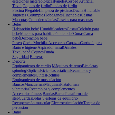
estaciones metereológicas
Paneles
Cesped Artificial
Textil
Cojines de jardín
Fundas de jardín
Piscina
Plegable
Limpieza de piscinas
Ducha
Hinchable
Juguetes
Columpios
Toboganes
Hinchables
Casitas
Mascotas
Comederos
Jaulas
Casetas para mascotas
Bebé
Habitación bebé
Humidificadores
Cestas
Colchón para
bebé
Muebles para habitación de bebé
Cunas
Cama
bebé
Decoración bebé
Paseo
Coche
Mochilas
Accesorios
Capazos
Carrito ligero
Baño e higiene
Aspirador nasal
Orinales
Textil bebé
Cojines
Funda
Seguridad
Barreras
Deporte
Equipamiento de cardio
Máquinas de remo
Bicicletas
spinning
Elípticas
Bicicletas estáticas
Recambios y
complementos
Cintas
Rodillos
Equipamiento de musculación
Bancos
Mancuernas
Máquinas
Plataformas
vibratorias
Recambios y complementos
Accesorios fitness
Bandas
Barras
Plataforma de
step
Cuerdas
Bolas y esferas de equilibrio
Recuperación muscular
Electroestimulación
Terapia de
percusión
Baño