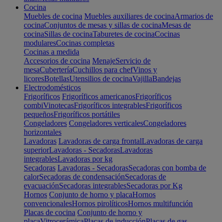
Cocina
Muebles de cocina
Muebles auxiliares de cocina
Armarios de
cocina
Conjuntos de mesas y sillas de cocina
Mesas de
cocina
Sillas de cocina
Taburetes de cocina
Cocinas
modulares
Cocinas completas
Cocinas a medida
Accesorios de cocina
Menaje
Servicio de
mesa
Cubertería
Cuchillos para chef
Vinos y
licores
Botellas
Utensilios de cocina
Vajilla
Bandejas
Electrodomésticos
Frigoríficos
Frigoríficos americanos
Frigoríficos
combi
Vinotecas
Frigoríficos integrables
Frigoríficos
pequeños
Frigoríficos portátiles
Congeladores
Congeladores verticales
Congeladores
horizontales
Lavadoras
Lavadoras de carga frontal
Lavadoras de carga
superior
Lavadoras - Secadoras
Lavadoras
integrables
Lavadoras por kg
Secadoras
Lavadoras - Secadoras
Secadoras con bomba de
calor
Secadoras de condensación
Secadoras de
evacuación
Secadoras integrables
Secadoras por Kg
Hornos
Conjunto de horno y placa
Hornos
convencionales
Hornos pirolíticos
Hornos multifunción
Placas de cocina
Conjunto de horno y
placa
Vitrocerámica
Placas de inducción
Placas de gas