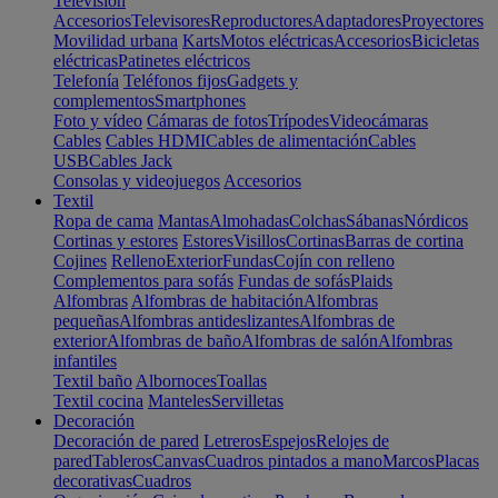
Televisión
Accesorios
Televisores
Reproductores
Adaptadores
Proyectores
Movilidad urbana
Karts
Motos eléctricas
Accesorios
Bicicletas
eléctricas
Patinetes eléctricos
Telefonía
Teléfonos fijos
Gadgets y
complementos
Smartphones
Foto y vídeo
Cámaras de fotos
Trípodes
Videocámaras
Cables
Cables HDMI
Cables de alimentación
Cables
USB
Cables Jack
Consolas y videojuegos
Accesorios
Textil
Ropa de cama
Mantas
Almohadas
Colchas
Sábanas
Nórdicos
Cortinas y estores
Estores
Visillos
Cortinas
Barras de cortina
Cojines
Relleno
Exterior
Fundas
Cojín con relleno
Complementos para sofás
Fundas de sofás
Plaids
Alfombras
Alfombras de habitación
Alfombras
pequeñas
Alfombras antideslizantes
Alfombras de
exterior
Alfombras de baño
Alfombras de salón
Alfombras
infantiles
Textil baño
Albornoces
Toallas
Textil cocina
Manteles
Servilletas
Decoración
Decoración de pared
Letreros
Espejos
Relojes de
pared
Tableros
Canvas
Cuadros pintados a mano
Marcos
Placas
decorativas
Cuadros