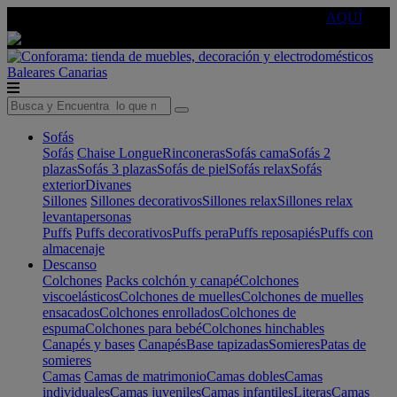
🔵Cambia tu electro con
-10% EXTRA
de descuento ☑️
AQUÍ
Baleares
Canarias
Sofás
Sofás
Chaise Longue
Rinconeras
Sofás cama
Sofás 2
plazas
Sofás 3 plazas
Sofás de piel
Sofás relax
Sofás
exterior
Divanes
Sillones
Sillones decorativos
Sillones relax
Sillones relax
levantapersonas
Puffs
Puffs decorativos
Puffs pera
Puffs reposapiés
Puffs con
almacenaje
Descanso
Colchones
Packs colchón y canapé
Colchones
viscoelásticos
Colchones de muelles
Colchones de muelles
ensacados
Colchones enrollados
Colchones de
espuma
Colchones para bebé
Colchones hinchables
Canapés y bases
Canapés
Base tapizadas
Somieres
Patas de
somieres
Camas
Camas de matrimonio
Camas dobles
Camas
individuales
Camas juveniles
Camas infantiles
Literas
Camas