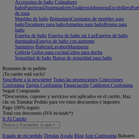
Accesorios de baño
Colgadores
baño
Papeleras
Dispensadores
Toalleros
Jaboneras
Escobillero
Port
de ropa
Muebles de baño
Botiquines
Conjuntos de muebles para
baño
Tocadores para baño
Armarios para baño
Repisa para
baño
Espejos de baño
Espejos de baño sin Luz
Espejos de baño
iluminados
Espejos de baño con aumento
Sanitarios
Bañeras
Lavabos
Mamparas
Grifería
Grifos para cocina
Grifos para ducha
Seguridad de baño
Barras de seguridad para baño
Resumen de tu pedido
¡Tu carrito está vacío!
Suscríbete a la newsletter
Todas las promociones
Colecciones
Conforama
Tarjeta Conforama
Financiación
Catálogos Conforama
Seguir Comprando
*Descuentos, cupones y servicios son aplicados en el carrito. Haz
clic en Tramitar Pedido para ver estos descuentos e importes
Pago 100% seguro
Total con descuento
(IVA incluido*)
Ir Al Carrito
Estado de mi pedido
Tiendas
Ayuda
Blog
App Conforama
Baleares