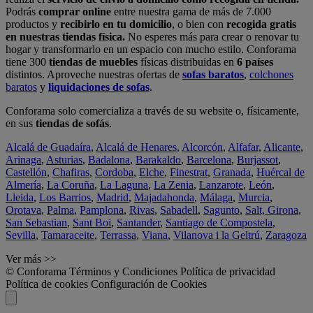
Podrás
comprar online
entre nuestra gama de más de 7.000
productos y
recibirlo en tu domicilio
, o bien con
recogida gratis
en nuestras tiendas física.
No esperes más para crear o renovar tu
hogar y transformarlo en un espacio con mucho estilo. Conforama
tiene 300
tiendas de muebles
físicas distribuidas en
6 países
distintos. Aproveche nuestras ofertas de
sofas baratos
,
colchones
baratos
y
liquidaciones de sofas
.
Conforama solo comercializa a través de su website o, físicamente,
en sus
tiendas de sofás
.
Alcalá de Guadaíra
,
Alcalá de Henares
,
Alcorcón
,
Alfafar
,
Alicante
,
Arinaga
,
Asturias
,
Badalona
,
Barakaldo
,
Barcelona
,
Burjassot
,
Castellón
,
Chafiras
,
Cordoba
,
Elche
,
Finestrat
,
Granada
,
Huércal de
Almería
,
La Coruña
,
La Laguna
,
La Zenia
,
Lanzarote
,
León
,
Lleida
,
Los Barrios
,
Madrid
,
Majadahonda
,
Málaga
,
Murcia
,
Orotava
,
Palma
,
Pamplona
,
Rivas
,
Sabadell
,
Sagunto
,
Salt, Girona
,
San Sebastian
,
Sant Boi
,
Santander
,
Santiago de Compostela
,
Sevilla
,
Tamaraceite
,
Terrassa
,
Viana
,
Vilanova i la Geltrú
,
Zaragoza
Ver más >>
© Conforama
Términos y Condiciones
Política de privacidad
Política de cookies
Configuración de Cookies