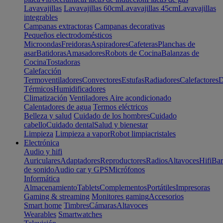
Lavavajillas
Lavavajillas 60cm
Lavavajillas 45cm
Lavavajillas
integrables
Campanas extractoras
Campanas decorativas
Pequeños electrodomésticos
Microondas
Freidoras
Aspiradores
Cafeteras
Planchas de
asar
Batidoras
Amasadores
Robots de Cocina
Balanzas de
Cocina
Tostadoras
Calefacción
Termoventiladores
Convectores
Estufas
Radiadores
Calefactores
D
Térmicos
Humidificadores
Climatización
Ventiladores
Aire acondicionado
Calentadores de agua
Termos eléctricos
Belleza y salud
Cuidado de los hombres
Cuidado
cabello
Cuidado dental
Salud y bienestar
Limpieza
Limpieza a vapor
Robot limpiacristales
Electrónica
Audio y hifi
Auriculares
Adaptadores
Reproductores
Radios
Altavoces
Hifi
Bar
de sonido
Audio car y GPS
Micrófonos
Informática
Almacenamiento
Tablets
Complementos
Portátiles
Impresoras
Gaming & streaming
Monitores gaming
Accesorios
Smart home
Timbres
Cámaras
Altavoces
Wearables
Smartwatches