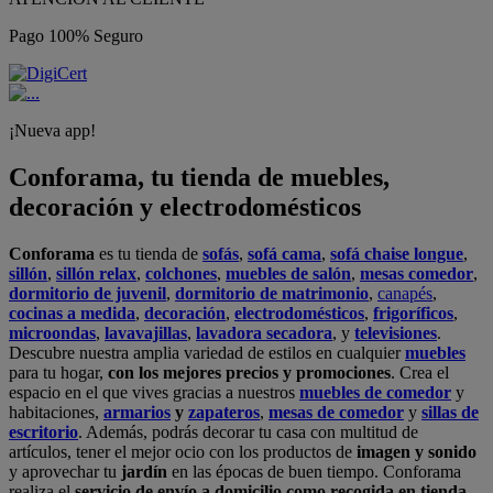
Pago 100% Seguro
¡Nueva app!
Conforama, tu tienda de muebles,
decoración y electrodomésticos
Conforama
es tu tienda de
sofás
,
sofá cama
,
sofá chaise longue
,
sillón
,
sillón relax
,
colchones
,
muebles de salón
,
mesas comedor
,
dormitorio de juvenil
,
dormitorio de matrimonio
,
canapés
,
cocinas a medida
,
decoración
,
electrodomésticos
,
frigoríficos
,
microondas
,
lavavajillas
,
lavadora secadora
, y
televisiones
.
Descubre nuestra amplia variedad de estilos en cualquier
muebles
para tu hogar,
con los mejores precios y promociones
. Crea el
espacio en el que vives gracias a nuestros
muebles de comedor
y
habitaciones,
armarios
y
zapateros
,
mesas de comedor
y
sillas de
escritorio
. Además, podrás decorar tu casa con multitud de
artículos, tener el mejor ocio con los productos de
imagen y sonido
y aprovechar tu
jardín
en las épocas de buen tiempo. Conforama
realiza el
servicio de envío a domicilio como recogida en tienda.