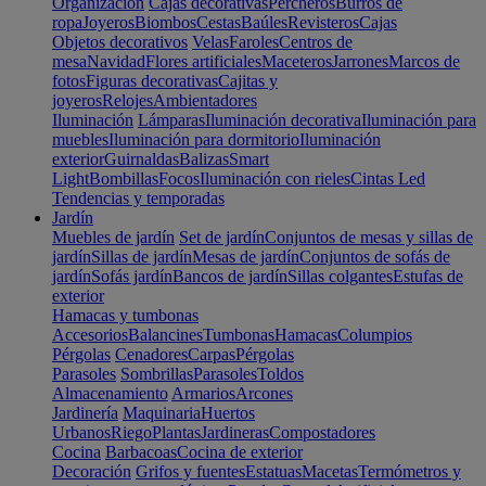
Organización
Cajas decorativas
Percheros
Burros de
ropa
Joyeros
Biombos
Cestas
Baúles
Revisteros
Cajas
Objetos decorativos
Velas
Faroles
Centros de
mesa
Navidad
Flores artificiales
Maceteros
Jarrones
Marcos de
fotos
Figuras decorativas
Cajitas y
joyeros
Relojes
Ambientadores
Iluminación
Lámparas
Iluminación decorativa
Iluminación para
muebles
Iluminación para dormitorio
Iluminación
exterior
Guirnaldas
Balizas
Smart
Light
Bombillas
Focos
Iluminación con rieles
Cintas Led
Tendencias y temporadas
Jardín
Muebles de jardín
Set de jardín
Conjuntos de mesas y sillas de
jardín
Sillas de jardín
Mesas de jardín
Conjuntos de sofás de
jardín
Sofás jardín
Bancos de jardín
Sillas colgantes
Estufas de
exterior
Hamacas y tumbonas
Accesorios
Balancines
Tumbonas
Hamacas
Columpios
Pérgolas
Cenadores
Carpas
Pérgolas
Parasoles
Sombrillas
Parasoles
Toldos
Almacenamiento
Armarios
Arcones
Jardinería
Maquinaria
Huertos
Urbanos
Riego
Plantas
Jardineras
Compostadores
Cocina
Barbacoas
Cocina de exterior
Decoración
Grifos y fuentes
Estatuas
Macetas
Termómetros y