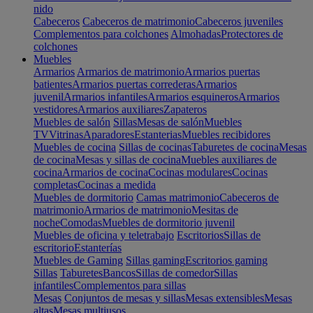
nido
Cabeceros
Cabeceros de matrimonio
Cabeceros juveniles
Complementos para colchones
Almohadas
Protectores de
colchones
Muebles
Armarios
Armarios de matrimonio
Armarios puertas
batientes
Armarios puertas correderas
Armarios
juvenil
Armarios infantiles
Armarios esquineros
Armarios
vestidores
Armarios auxiliares
Zapateros
Muebles de salón
Sillas
Mesas de salón
Muebles
TV
Vitrinas
Aparadores
Estanterias
Muebles recibidores
Muebles de cocina
Sillas de cocinas
Taburetes de cocina
Mesas
de cocina
Mesas y sillas de cocina
Muebles auxiliares de
cocina
Armarios de cocina
Cocinas modulares
Cocinas
completas
Cocinas a medida
Muebles de dormitorio
Camas matrimonio
Cabeceros de
matrimonio
Armarios de matrimonio
Mesitas de
noche
Comodas
Muebles de dormitorio juvenil
Muebles de oficina y teletrabajo
Escritorios
Sillas de
escritorio
Estanterías
Muebles de Gaming
Sillas gaming
Escritorios gaming
Sillas
Taburetes
Bancos
Sillas de comedor
Sillas
infantiles
Complementos para sillas
Mesas
Conjuntos de mesas y sillas
Mesas extensibles
Mesas
altas
Mesas multiusos