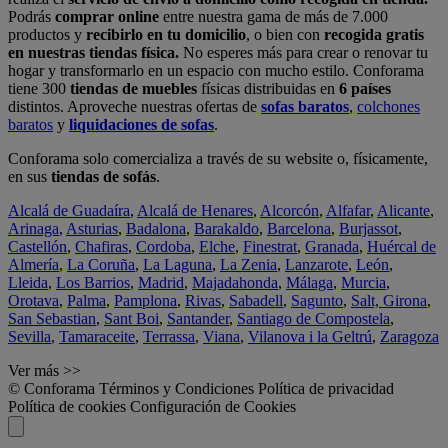
Podrás
comprar online
entre nuestra gama de más de 7.000
productos y
recibirlo en tu domicilio
, o bien con
recogida gratis
en nuestras tiendas física.
No esperes más para crear o renovar tu
hogar y transformarlo en un espacio con mucho estilo. Conforama
tiene 300
tiendas de muebles
físicas distribuidas en
6 países
distintos. Aproveche nuestras ofertas de
sofas baratos
,
colchones
baratos
y
liquidaciones de sofas
.
Conforama solo comercializa a través de su website o, físicamente,
en sus
tiendas de sofás
.
Alcalá de Guadaíra
,
Alcalá de Henares
,
Alcorcón
,
Alfafar
,
Alicante
,
Arinaga
,
Asturias
,
Badalona
,
Barakaldo
,
Barcelona
,
Burjassot
,
Castellón
,
Chafiras
,
Cordoba
,
Elche
,
Finestrat
,
Granada
,
Huércal de
Almería
,
La Coruña
,
La Laguna
,
La Zenia
,
Lanzarote
,
León
,
Lleida
,
Los Barrios
,
Madrid
,
Majadahonda
,
Málaga
,
Murcia
,
Orotava
,
Palma
,
Pamplona
,
Rivas
,
Sabadell
,
Sagunto
,
Salt, Girona
,
San Sebastian
,
Sant Boi
,
Santander
,
Santiago de Compostela
,
Sevilla
,
Tamaraceite
,
Terrassa
,
Viana
,
Vilanova i la Geltrú
,
Zaragoza
Ver más >>
© Conforama
Términos y Condiciones
Política de privacidad
Política de cookies
Configuración de Cookies