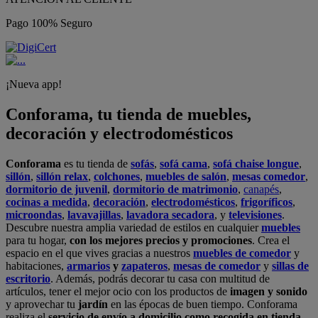
Pago 100% Seguro
¡Nueva app!
Conforama, tu tienda de muebles,
decoración y electrodomésticos
Conforama
es tu tienda de
sofás
,
sofá cama
,
sofá chaise longue
,
sillón
,
sillón relax
,
colchones
,
muebles de salón
,
mesas comedor
,
dormitorio de juvenil
,
dormitorio de matrimonio
,
canapés
,
cocinas a medida
,
decoración
,
electrodomésticos
,
frigoríficos
,
microondas
,
lavavajillas
,
lavadora secadora
, y
televisiones
.
Descubre nuestra amplia variedad de estilos en cualquier
muebles
para tu hogar,
con los mejores precios y promociones
. Crea el
espacio en el que vives gracias a nuestros
muebles de comedor
y
habitaciones,
armarios
y
zapateros
,
mesas de comedor
y
sillas de
escritorio
. Además, podrás decorar tu casa con multitud de
artículos, tener el mejor ocio con los productos de
imagen y sonido
y aprovechar tu
jardín
en las épocas de buen tiempo. Conforama
realiza el
servicio de envío a domicilio como recogida en tienda.