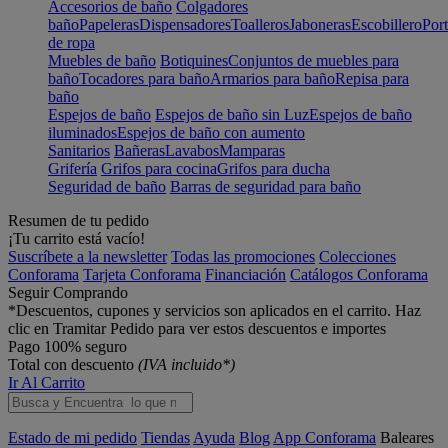
Accesorios de baño
Colgadores
baño
Papeleras
Dispensadores
Toalleros
Jaboneras
Escobillero
Port
de ropa
Muebles de baño
Botiquines
Conjuntos de muebles para
baño
Tocadores para baño
Armarios para baño
Repisa para
baño
Espejos de baño
Espejos de baño sin Luz
Espejos de baño
iluminados
Espejos de baño con aumento
Sanitarios
Bañeras
Lavabos
Mamparas
Grifería
Grifos para cocina
Grifos para ducha
Seguridad de baño
Barras de seguridad para baño
Resumen de tu pedido
¡Tu carrito está vacío!
Suscríbete a la newsletter
Todas las promociones
Colecciones
Conforama
Tarjeta Conforama
Financiación
Catálogos Conforama
Seguir Comprando
*Descuentos, cupones y servicios son aplicados en el carrito. Haz
clic en Tramitar Pedido para ver estos descuentos e importes
Pago 100% seguro
Total con descuento
(IVA incluido*)
Ir Al Carrito
Estado de mi pedido
Tiendas
Ayuda
Blog
App Conforama
Baleares