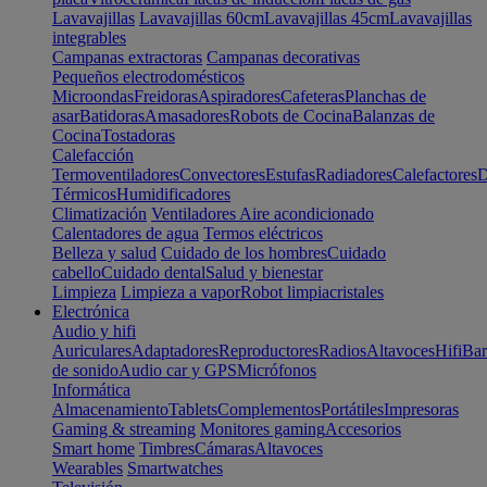
Lavavajillas
Lavavajillas 60cm
Lavavajillas 45cm
Lavavajillas
integrables
Campanas extractoras
Campanas decorativas
Pequeños electrodomésticos
Microondas
Freidoras
Aspiradores
Cafeteras
Planchas de
asar
Batidoras
Amasadores
Robots de Cocina
Balanzas de
Cocina
Tostadoras
Calefacción
Termoventiladores
Convectores
Estufas
Radiadores
Calefactores
D
Térmicos
Humidificadores
Climatización
Ventiladores
Aire acondicionado
Calentadores de agua
Termos eléctricos
Belleza y salud
Cuidado de los hombres
Cuidado
cabello
Cuidado dental
Salud y bienestar
Limpieza
Limpieza a vapor
Robot limpiacristales
Electrónica
Audio y hifi
Auriculares
Adaptadores
Reproductores
Radios
Altavoces
Hifi
Bar
de sonido
Audio car y GPS
Micrófonos
Informática
Almacenamiento
Tablets
Complementos
Portátiles
Impresoras
Gaming & streaming
Monitores gaming
Accesorios
Smart home
Timbres
Cámaras
Altavoces
Wearables
Smartwatches