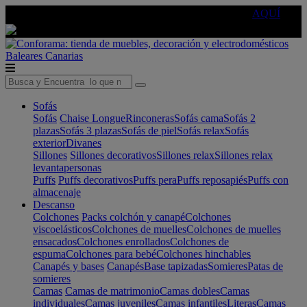
🔵Cambia tu electro con
-10% EXTRA
de descuento ☑️
AQUÍ
Baleares
Canarias
Sofás
Sofás
Chaise Longue
Rinconeras
Sofás cama
Sofás 2
plazas
Sofás 3 plazas
Sofás de piel
Sofás relax
Sofás
exterior
Divanes
Sillones
Sillones decorativos
Sillones relax
Sillones relax
levantapersonas
Puffs
Puffs decorativos
Puffs pera
Puffs reposapiés
Puffs con
almacenaje
Descanso
Colchones
Packs colchón y canapé
Colchones
viscoelásticos
Colchones de muelles
Colchones de muelles
ensacados
Colchones enrollados
Colchones de
espuma
Colchones para bebé
Colchones hinchables
Canapés y bases
Canapés
Base tapizadas
Somieres
Patas de
somieres
Camas
Camas de matrimonio
Camas dobles
Camas
individuales
Camas juveniles
Camas infantiles
Literas
Camas