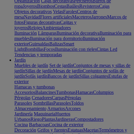
Organización
Cajas decorativas
Percheros
Burros de
ropa
Joyeros
Biombos
Cestas
Baúles
Revisteros
Cajas
Objetos decorativos
Velas
Faroles
Centros de
mesa
Navidad
Flores artificiales
Maceteros
Jarrones
Marcos de
fotos
Figuras decorativas
Cajitas y
joyeros
Relojes
Ambientadores
Iluminación
Lámparas
Iluminación decorativa
Iluminación para
muebles
Iluminación para dormitorio
Iluminación
exterior
Guirnaldas
Balizas
Smart
Light
Bombillas
Focos
Iluminación con rieles
Cintas Led
Tendencias y temporadas
Jardín
Muebles de jardín
Set de jardín
Conjuntos de mesas y sillas de
jardín
Sillas de jardín
Mesas de jardín
Conjuntos de sofás de
jardín
Sofás jardín
Bancos de jardín
Sillas colgantes
Estufas de
exterior
Hamacas y tumbonas
Accesorios
Balancines
Tumbonas
Hamacas
Columpios
Pérgolas
Cenadores
Carpas
Pérgolas
Parasoles
Sombrillas
Parasoles
Toldos
Almacenamiento
Armarios
Arcones
Jardinería
Maquinaria
Huertos
Urbanos
Riego
Plantas
Jardineras
Compostadores
Cocina
Barbacoas
Cocina de exterior
Decoración
Grifos y fuentes
Estatuas
Macetas
Termómetros y