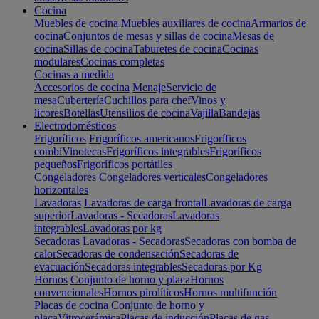
Cocina
Muebles de cocina
Muebles auxiliares de cocina
Armarios de
cocina
Conjuntos de mesas y sillas de cocina
Mesas de
cocina
Sillas de cocina
Taburetes de cocina
Cocinas
modulares
Cocinas completas
Cocinas a medida
Accesorios de cocina
Menaje
Servicio de
mesa
Cubertería
Cuchillos para chef
Vinos y
licores
Botellas
Utensilios de cocina
Vajilla
Bandejas
Electrodomésticos
Frigoríficos
Frigoríficos americanos
Frigoríficos
combi
Vinotecas
Frigoríficos integrables
Frigoríficos
pequeños
Frigoríficos portátiles
Congeladores
Congeladores verticales
Congeladores
horizontales
Lavadoras
Lavadoras de carga frontal
Lavadoras de carga
superior
Lavadoras - Secadoras
Lavadoras
integrables
Lavadoras por kg
Secadoras
Lavadoras - Secadoras
Secadoras con bomba de
calor
Secadoras de condensación
Secadoras de
evacuación
Secadoras integrables
Secadoras por Kg
Hornos
Conjunto de horno y placa
Hornos
convencionales
Hornos pirolíticos
Hornos multifunción
Placas de cocina
Conjunto de horno y
placa
Vitrocerámica
Placas de inducción
Placas de gas