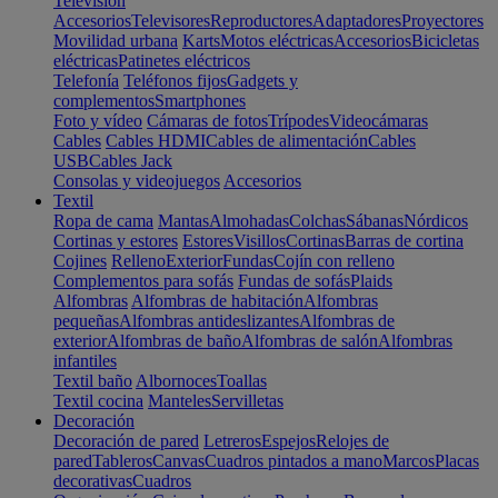
Televisión
Accesorios
Televisores
Reproductores
Adaptadores
Proyectores
Movilidad urbana
Karts
Motos eléctricas
Accesorios
Bicicletas
eléctricas
Patinetes eléctricos
Telefonía
Teléfonos fijos
Gadgets y
complementos
Smartphones
Foto y vídeo
Cámaras de fotos
Trípodes
Videocámaras
Cables
Cables HDMI
Cables de alimentación
Cables
USB
Cables Jack
Consolas y videojuegos
Accesorios
Textil
Ropa de cama
Mantas
Almohadas
Colchas
Sábanas
Nórdicos
Cortinas y estores
Estores
Visillos
Cortinas
Barras de cortina
Cojines
Relleno
Exterior
Fundas
Cojín con relleno
Complementos para sofás
Fundas de sofás
Plaids
Alfombras
Alfombras de habitación
Alfombras
pequeñas
Alfombras antideslizantes
Alfombras de
exterior
Alfombras de baño
Alfombras de salón
Alfombras
infantiles
Textil baño
Albornoces
Toallas
Textil cocina
Manteles
Servilletas
Decoración
Decoración de pared
Letreros
Espejos
Relojes de
pared
Tableros
Canvas
Cuadros pintados a mano
Marcos
Placas
decorativas
Cuadros