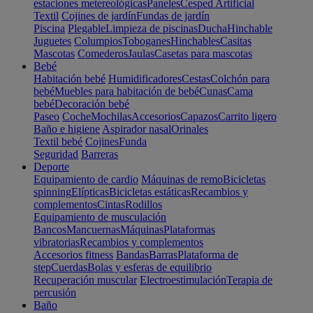
estaciones metereológicas
Paneles
Cesped Artificial
Textil
Cojines de jardín
Fundas de jardín
Piscina
Plegable
Limpieza de piscinas
Ducha
Hinchable
Juguetes
Columpios
Toboganes
Hinchables
Casitas
Mascotas
Comederos
Jaulas
Casetas para mascotas
Bebé
Habitación bebé
Humidificadores
Cestas
Colchón para
bebé
Muebles para habitación de bebé
Cunas
Cama
bebé
Decoración bebé
Paseo
Coche
Mochilas
Accesorios
Capazos
Carrito ligero
Baño e higiene
Aspirador nasal
Orinales
Textil bebé
Cojines
Funda
Seguridad
Barreras
Deporte
Equipamiento de cardio
Máquinas de remo
Bicicletas
spinning
Elípticas
Bicicletas estáticas
Recambios y
complementos
Cintas
Rodillos
Equipamiento de musculación
Bancos
Mancuernas
Máquinas
Plataformas
vibratorias
Recambios y complementos
Accesorios fitness
Bandas
Barras
Plataforma de
step
Cuerdas
Bolas y esferas de equilibrio
Recuperación muscular
Electroestimulación
Terapia de
percusión
Baño