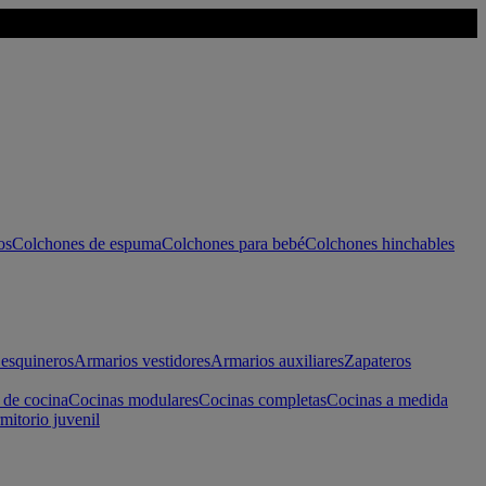
os
Colchones de espuma
Colchones para bebé
Colchones hinchables
esquineros
Armarios vestidores
Armarios auxiliares
Zapateros
 de cocina
Cocinas modulares
Cocinas completas
Cocinas a medida
mitorio juvenil