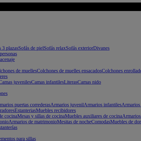
s 3 plazas
Sofás de piel
Sofás relax
Sofás exterior
Divanes
apersonas
macenaje
chones de muelles
Colchones de muelles ensacados
Colchones enrollad
eres
Camas juveniles
Camas infantiles
Literas
Camas nido
ones
marios puertas correderas
Armarios juvenil
Armarios infantiles
Armarios 
radores
Estanterias
Muebles recibidores
e cocina
Mesas y sillas de cocina
Muebles auxiliares de cocina
Armarios
onio
Armarios de matrimonio
Mesitas de noche
Comodas
Muebles de dor
tanterías
entos para sillas