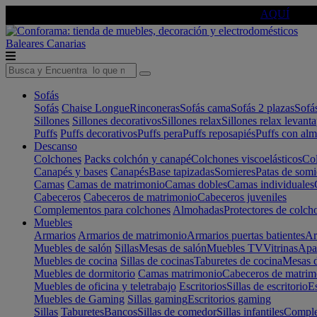
🔵Cambia tu electro con
-10% EXTRA
de descuento ☑️
AQUÍ
Baleares
Canarias
Sofás
Sofás
Chaise Longue
Rinconeras
Sofás cama
Sofás 2 plazas
Sofá
Sillones
Sillones decorativos
Sillones relax
Sillones relax levant
Puffs
Puffs decorativos
Puffs pera
Puffs reposapiés
Puffs con al
Descanso
Colchones
Packs colchón y canapé
Colchones viscoelásticos
Col
Canapés y bases
Canapés
Base tapizadas
Somieres
Patas de somi
Camas
Camas de matrimonio
Camas dobles
Camas individuales
Cabeceros
Cabeceros de matrimonio
Cabeceros juveniles
Complementos para colchones
Almohadas
Protectores de colch
Muebles
Armarios
Armarios de matrimonio
Armarios puertas batientes
Ar
Muebles de salón
Sillas
Mesas de salón
Muebles TV
Vitrinas
Apa
Muebles de cocina
Sillas de cocinas
Taburetes de cocina
Mesas d
Muebles de dormitorio
Camas matrimonio
Cabeceros de matrim
Muebles de oficina y teletrabajo
Escritorios
Sillas de escritorio
Es
Muebles de Gaming
Sillas gaming
Escritorios gaming
Sillas
Taburetes
Bancos
Sillas de comedor
Sillas infantiles
Complem