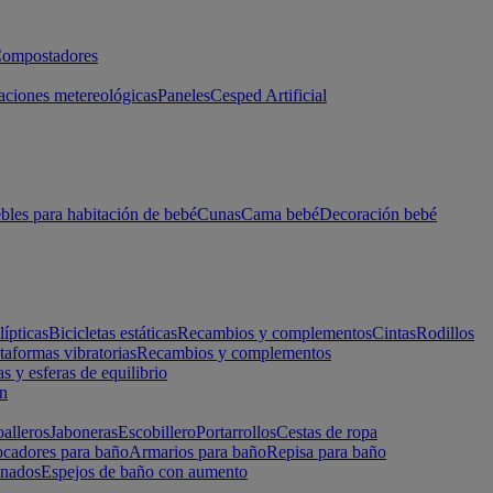
ompostadores
aciones metereológicas
Paneles
Cesped Artificial
les para habitación de bebé
Cunas
Cama bebé
Decoración bebé
lípticas
Bicicletas estáticas
Recambios y complementos
Cintas
Rodillos
taformas vibratorias
Recambios y complementos
s y esferas de equilibrio
ón
alleros
Jaboneras
Escobillero
Portarrollos
Cestas de ropa
cadores para baño
Armarios para baño
Repisa para baño
inados
Espejos de baño con aumento