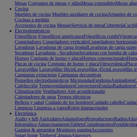
Mesas
Conjuntos de mesas y sillas
Mesas extensibles
Mesas alta
Cocina
Muebles de cocina
Muebles auxiliares de cocina
Armarios de co
Cocinas a medida
Accesorios de cocina
Menaje
Servicio de mesa
Cubertería
Cuchil
Electrodomésticos
Frigoríficos
Frigoríficos americanos
Frigoríficos combi
Vinoteca
Congeladores
Congeladores verticales
Congeladores horizontal
Lavadoras
Lavadoras de carga frontal
Lavadoras de carga super
Secadoras
Lavadoras - Secadoras
Secadoras con bomba de calo
Hornos
Conjunto de horno y placa
Hornos convencionales
Horno
Placas de cocina
Conjunto de horno y placa
Vitrocerámica
Placa
Lavavajillas
Lavavajillas 60cm
Lavavajillas 45cm
Lavavajillas i
Campanas extractoras
Campanas decorativas
Pequeños electrodomésticos
Microondas
Freidoras
Aspiradores
C
Calefacción
Termoventiladores
Convectores
Estufas
Radiadores
C
Climatización
Ventiladores
Aire acondicionado
Calentadores de agua
Termos eléctricos
Belleza y salud
Cuidado de los hombres
Cuidado cabello
Cuidad
Limpieza
Limpieza a vapor
Robot limpiacristales
Electrónica
Audio y hifi
Auriculares
Adaptadores
Reproductores
Radios
Alta
Informática
Almacenamiento
Tablets
Complementos
Portátiles
Im
Gaming & streaming
Monitores gaming
Accesorios
Smart home
Timbres
Cámaras
Altavoces