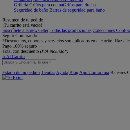
Grifería
Grifos para cocina
Grifos para ducha
Seguridad de baño
Barras de seguridad para baño
Resumen de tu pedido
¡Tu carrito está vacío!
Suscríbete a la newsletter
Todas las promociones
Colecciones Confo
Seguir Comprando
*Descuentos, cupones y servicios son aplicados en el carrito. Haz cli
Pago 100% seguro
Total con descuento
(IVA incluido*)
Ir Al Carrito
Estado de mi pedido
Tiendas
Ayuda
Blog
App Conforama
Baleares
C