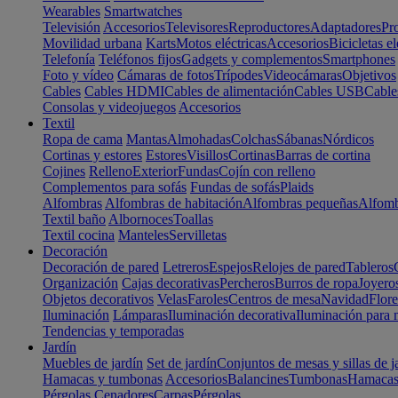
Wearables
Smartwatches
Televisión
Accesorios
Televisores
Reproductores
Adaptadores
Pr
Movilidad urbana
Karts
Motos eléctricas
Accesorios
Bicicletas el
Telefonía
Teléfonos fijos
Gadgets y complementos
Smartphones
Foto y vídeo
Cámaras de fotos
Trípodes
Videocámaras
Objetivos
Cables
Cables HDMI
Cables de alimentación
Cables USB
Cable
Consolas y videojuegos
Accesorios
Textil
Ropa de cama
Mantas
Almohadas
Colchas
Sábanas
Nórdicos
Cortinas y estores
Estores
Visillos
Cortinas
Barras de cortina
Cojines
Relleno
Exterior
Fundas
Cojín con relleno
Complementos para sofás
Fundas de sofás
Plaids
Alfombras
Alfombras de habitación
Alfombras pequeñas
Alfomb
Textil baño
Albornoces
Toallas
Textil cocina
Manteles
Servilletas
Decoración
Decoración de pared
Letreros
Espejos
Relojes de pared
Tableros
Organización
Cajas decorativas
Percheros
Burros de ropa
Joyero
Objetos decorativos
Velas
Faroles
Centros de mesa
Navidad
Flore
Iluminación
Lámparas
Iluminación decorativa
Iluminación para 
Tendencias y temporadas
Jardín
Muebles de jardín
Set de jardín
Conjuntos de mesas y sillas de j
Hamacas y tumbonas
Accesorios
Balancines
Tumbonas
Hamaca
Pérgolas
Cenadores
Carpas
Pérgolas