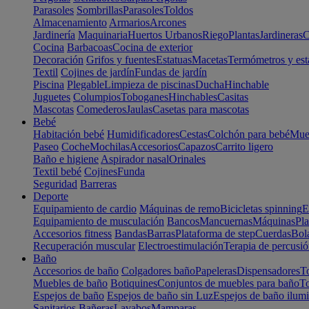
Parasoles
Sombrillas
Parasoles
Toldos
Almacenamiento
Armarios
Arcones
Jardinería
Maquinaria
Huertos Urbanos
Riego
Plantas
Jardineras
C
Cocina
Barbacoas
Cocina de exterior
Decoración
Grifos y fuentes
Estatuas
Macetas
Termómetros y est
Textil
Cojines de jardín
Fundas de jardín
Piscina
Plegable
Limpieza de piscinas
Ducha
Hinchable
Juguetes
Columpios
Toboganes
Hinchables
Casitas
Mascotas
Comederos
Jaulas
Casetas para mascotas
Bebé
Habitación bebé
Humidificadores
Cestas
Colchón para bebé
Mueb
Paseo
Coche
Mochilas
Accesorios
Capazos
Carrito ligero
Baño e higiene
Aspirador nasal
Orinales
Textil bebé
Cojines
Funda
Seguridad
Barreras
Deporte
Equipamiento de cardio
Máquinas de remo
Bicicletas spinning
E
Equipamiento de musculación
Bancos
Mancuernas
Máquinas
Pla
Accesorios fitness
Bandas
Barras
Plataforma de step
Cuerdas
Bola
Recuperación muscular
Electroestimulación
Terapia de percusi
Baño
Accesorios de baño
Colgadores baño
Papeleras
Dispensadores
To
Muebles de baño
Botiquines
Conjuntos de muebles para baño
To
Espejos de baño
Espejos de baño sin Luz
Espejos de baño ilum
Sanitarios
Bañeras
Lavabos
Mamparas