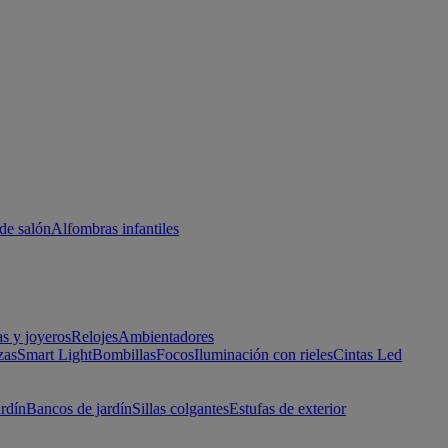
de salón
Alfombras infantiles
as y joyeros
Relojes
Ambientadores
zas
Smart Light
Bombillas
Focos
Iluminación con rieles
Cintas Led
ardín
Bancos de jardín
Sillas colgantes
Estufas de exterior