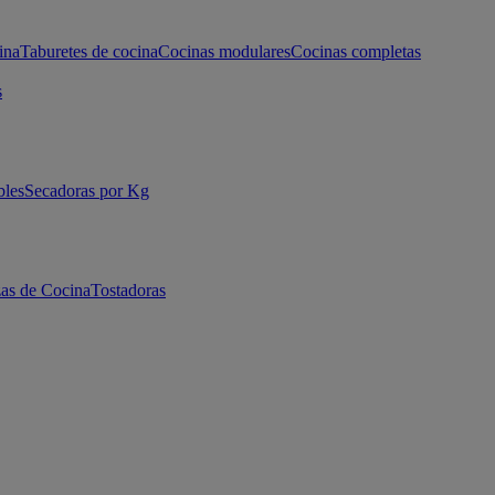
ina
Taburetes de cocina
Cocinas modulares
Cocinas completas
s
bles
Secadoras por Kg
as de Cocina
Tostadoras