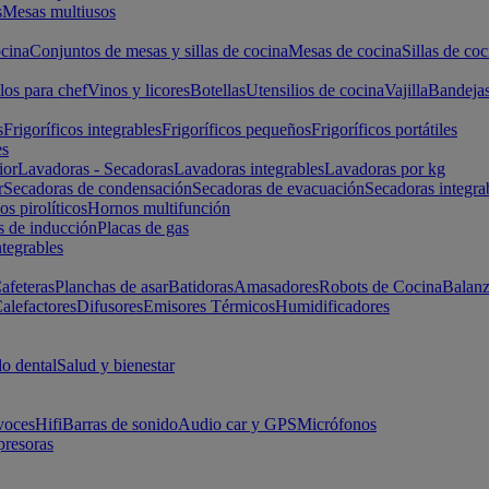
s
Mesas multiusos
cina
Conjuntos de mesas y sillas de cocina
Mesas de cocina
Sillas de coc
los para chef
Vinos y licores
Botellas
Utensilios de cocina
Vajilla
Bandeja
s
Frigoríficos integrables
Frigoríficos pequeños
Frigoríficos portátiles
es
ior
Lavadoras - Secadoras
Lavadoras integrables
Lavadoras por kg
r
Secadoras de condensación
Secadoras de evacuación
Secadoras integra
s pirolíticos
Hornos multifunción
s de inducción
Placas de gas
ntegrables
afeteras
Planchas de asar
Batidoras
Amasadores
Robots de Cocina
Balanz
alefactores
Difusores
Emisores Térmicos
Humidificadores
o dental
Salud y bienestar
voces
Hifi
Barras de sonido
Audio car y GPS
Micrófonos
presoras