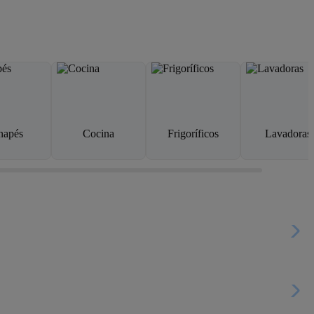
napés
Cocina
Frigoríficos
Lavadoras