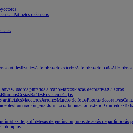
oyectores
éctricas
Patinetes eléctricos
s Jack
ras antideslizantes
Alfombras de exterior
Alfombras de baño
Alfombras 
Canvas
Cuadros pintados a mano
Marcos
Placas decorativas
Cuadros
s
Biombos
Cestas
Baúles
Revisteros
Cajas
s artificiales
Maceteros
Jarrones
Marcos de fotos
Figuras decorativas
Cajit
muebles
Iluminación para dormitorio
Iluminación exterior
Guirnaldas
Bali
ardín
Sillas de jardín
Mesas de jardín
Conjuntos de sofás de jardín
Sofás j
s
Columpios