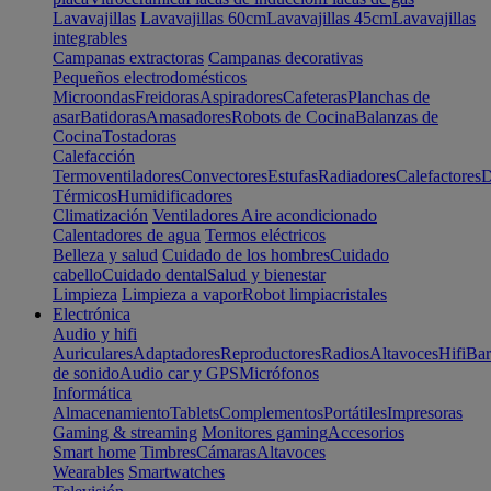
Lavavajillas
Lavavajillas 60cm
Lavavajillas 45cm
Lavavajillas
integrables
Campanas extractoras
Campanas decorativas
Pequeños electrodomésticos
Microondas
Freidoras
Aspiradores
Cafeteras
Planchas de
asar
Batidoras
Amasadores
Robots de Cocina
Balanzas de
Cocina
Tostadoras
Calefacción
Termoventiladores
Convectores
Estufas
Radiadores
Calefactores
D
Térmicos
Humidificadores
Climatización
Ventiladores
Aire acondicionado
Calentadores de agua
Termos eléctricos
Belleza y salud
Cuidado de los hombres
Cuidado
cabello
Cuidado dental
Salud y bienestar
Limpieza
Limpieza a vapor
Robot limpiacristales
Electrónica
Audio y hifi
Auriculares
Adaptadores
Reproductores
Radios
Altavoces
Hifi
Bar
de sonido
Audio car y GPS
Micrófonos
Informática
Almacenamiento
Tablets
Complementos
Portátiles
Impresoras
Gaming & streaming
Monitores gaming
Accesorios
Smart home
Timbres
Cámaras
Altavoces
Wearables
Smartwatches