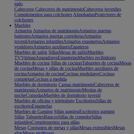
nido
Cabeceros
Cabeceros de matrimonio
Cabeceros juveniles
Complementos para colchones
Almohadas
Protectores de
colchones
Muebles
Armarios
Armarios de matrimonio
Armarios puertas
batientes
Armarios puertas correderas
Armarios
juvenil
Armarios infantiles
Armarios esquineros
Armarios
vestidores
Armarios auxiliares
Zapateros
Muebles de salón
Sillas
Mesas de salón
Muebles
TV
Vitrinas
Aparadores
Estanterias
Muebles recibidores
Muebles de cocina
Sillas de cocinas
Taburetes de cocina
Mesas
de cocina
Mesas y sillas de cocina
Muebles auxiliares de
cocina
Armarios de cocina
Cocinas modulares
Cocinas
completas
Cocinas a medida
Muebles de dormitorio
Camas matrimonio
Cabeceros de
matrimonio
Armarios de matrimonio
Mesitas de
noche
Comodas
Muebles de dormitorio juvenil
Muebles de oficina y teletrabajo
Escritorios
Sillas de
escritorio
Estanterías
Muebles de Gaming
Sillas gaming
Escritorios gaming
Sillas
Taburetes
Bancos
Sillas de comedor
Sillas
infantiles
Complementos para sillas
Mesas
Conjuntos de mesas y sillas
Mesas extensibles
Mesas
altas
Mesas multiusos