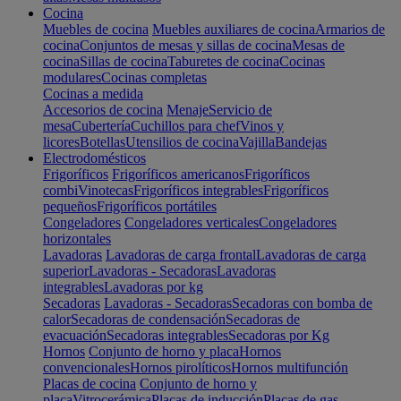
Cocina
Muebles de cocina
Muebles auxiliares de cocina
Armarios de
cocina
Conjuntos de mesas y sillas de cocina
Mesas de
cocina
Sillas de cocina
Taburetes de cocina
Cocinas
modulares
Cocinas completas
Cocinas a medida
Accesorios de cocina
Menaje
Servicio de
mesa
Cubertería
Cuchillos para chef
Vinos y
licores
Botellas
Utensilios de cocina
Vajilla
Bandejas
Electrodomésticos
Frigoríficos
Frigoríficos americanos
Frigoríficos
combi
Vinotecas
Frigoríficos integrables
Frigoríficos
pequeños
Frigoríficos portátiles
Congeladores
Congeladores verticales
Congeladores
horizontales
Lavadoras
Lavadoras de carga frontal
Lavadoras de carga
superior
Lavadoras - Secadoras
Lavadoras
integrables
Lavadoras por kg
Secadoras
Lavadoras - Secadoras
Secadoras con bomba de
calor
Secadoras de condensación
Secadoras de
evacuación
Secadoras integrables
Secadoras por Kg
Hornos
Conjunto de horno y placa
Hornos
convencionales
Hornos pirolíticos
Hornos multifunción
Placas de cocina
Conjunto de horno y
placa
Vitrocerámica
Placas de inducción
Placas de gas