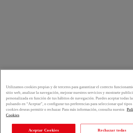
Utilizamos cookies propias y de terceros para garantizar el correcto funcionami
sitio web, analizar la navegación, mejorar nuestros servicios y mostrarte public
personalizada en función de tus hábitos de navegación. Puedes aceptar todas la
pulsando en “Aceptar”, o configurar tus preferencias para seleccionar qué tipos
cookies deseas permitir o rechazar. Para más información, consulta nuestra
Pol
Cookies
Aceptar Cookies
Rechazar todas