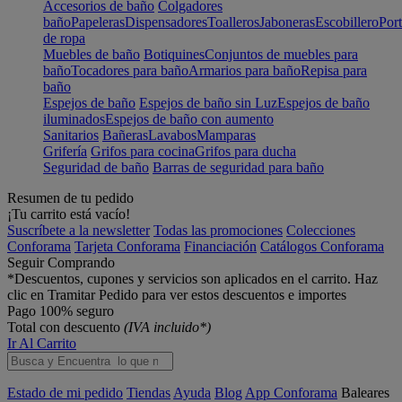
Accesorios de baño
Colgadores
baño
Papeleras
Dispensadores
Toalleros
Jaboneras
Escobillero
Port
de ropa
Muebles de baño
Botiquines
Conjuntos de muebles para
baño
Tocadores para baño
Armarios para baño
Repisa para
baño
Espejos de baño
Espejos de baño sin Luz
Espejos de baño
iluminados
Espejos de baño con aumento
Sanitarios
Bañeras
Lavabos
Mamparas
Grifería
Grifos para cocina
Grifos para ducha
Seguridad de baño
Barras de seguridad para baño
Resumen de tu pedido
¡Tu carrito está vacío!
Suscríbete a la newsletter
Todas las promociones
Colecciones
Conforama
Tarjeta Conforama
Financiación
Catálogos Conforama
Seguir Comprando
*Descuentos, cupones y servicios son aplicados en el carrito. Haz
clic en Tramitar Pedido para ver estos descuentos e importes
Pago 100% seguro
Total con descuento
(IVA incluido*)
Ir Al Carrito
Estado de mi pedido
Tiendas
Ayuda
Blog
App Conforama
Baleares