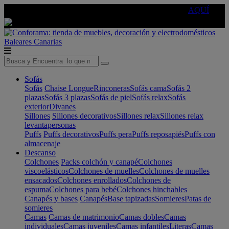
🔵Cambia tu electro con
-10% EXTRA
de descuento ☑️
AQUÍ
Baleares
Canarias
Sofás
Sofás
Chaise Longue
Rinconeras
Sofás cama
Sofás 2
plazas
Sofás 3 plazas
Sofás de piel
Sofás relax
Sofás
exterior
Divanes
Sillones
Sillones decorativos
Sillones relax
Sillones relax
levantapersonas
Puffs
Puffs decorativos
Puffs pera
Puffs reposapiés
Puffs con
almacenaje
Descanso
Colchones
Packs colchón y canapé
Colchones
viscoelásticos
Colchones de muelles
Colchones de muelles
ensacados
Colchones enrollados
Colchones de
espuma
Colchones para bebé
Colchones hinchables
Canapés y bases
Canapés
Base tapizadas
Somieres
Patas de
somieres
Camas
Camas de matrimonio
Camas dobles
Camas
individuales
Camas juveniles
Camas infantiles
Literas
Camas