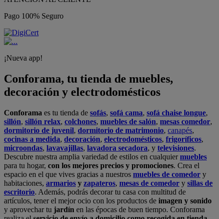
Pago 100% Seguro
¡Nueva app!
Conforama, tu tienda de muebles,
decoración y electrodomésticos
Conforama
es tu tienda de
sofás
,
sofá cama
,
sofá chaise longue
,
sillón
,
sillón relax
,
colchones
,
muebles de salón
,
mesas comedor
,
dormitorio de juvenil
,
dormitorio de matrimonio
,
canapés
,
cocinas a medida
,
decoración
,
electrodomésticos
,
frigoríficos
,
microondas
,
lavavajillas
,
lavadora secadora
, y
televisiones
.
Descubre nuestra amplia variedad de estilos en cualquier
muebles
para tu hogar,
con los mejores precios y promociones
. Crea el
espacio en el que vives gracias a nuestros
muebles de comedor
y
habitaciones,
armarios
y
zapateros
,
mesas de comedor
y
sillas de
escritorio
. Además, podrás decorar tu casa con multitud de
artículos, tener el mejor ocio con los productos de
imagen y sonido
y aprovechar tu
jardín
en las épocas de buen tiempo. Conforama
realiza el
servicio de envío a domicilio como recogida en tienda.