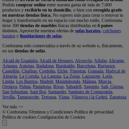
Podrás
comprar online
entre nuestra gama de más de 7.000
productos y
recibirlo en tu domicilio
, o bien con
recogida gratis
en nuestras tiendas física.
No esperes más para crear o renovar tu
hogar y transformarlo en un espacio con mucho estilo. Conforama
tiene 300
tiendas de muebles
físicas distribuidas en
6 países
distintos. Aproveche nuestras ofertas de
sofas baratos
,
colchones
baratos
y
liquidaciones de sofas
.
Conforama solo comercializa a través de su website o, físicamente,
en sus
tiendas de sofás
.
Alcalá de Guadaíra
,
Alcalá de Henares
,
Alcorcón
,
Alfafar
,
Alicante
,
Arinaga
,
Asturias
,
Badalona
,
Barakaldo
,
Barcelona
,
Burjassot
,
Castellón
,
Chafiras
,
Cordoba
,
Elche
,
Finestrat
,
Granada
,
Huércal de
Almería
,
La Coruña
,
La Laguna
,
La Zenia
,
Lanzarote
,
León
,
Lleida
,
Los Barrios
,
Madrid
,
Majadahonda
,
Málaga
,
Murcia
,
Orotava
,
Palma
,
Pamplona
,
Rivas
,
Sabadell
,
Sagunto
,
Salt, Girona
,
San Sebastian
,
Sant Boi
,
Santander
,
Santiago de Compostela
,
Sevilla
,
Tamaraceite
,
Terrassa
,
Viana
,
Vilanova i la Geltrú
,
Zaragoza
Ver más >>
© Conforama
Términos y Condiciones
Política de privacidad
Política de cookies
Configuración de Cookies