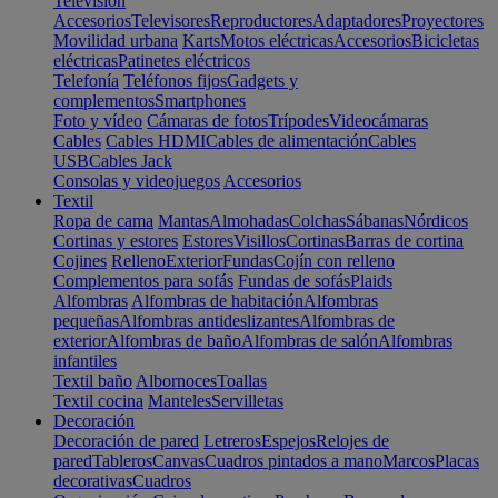
Televisión
Accesorios
Televisores
Reproductores
Adaptadores
Proyectores
Movilidad urbana
Karts
Motos eléctricas
Accesorios
Bicicletas
eléctricas
Patinetes eléctricos
Telefonía
Teléfonos fijos
Gadgets y
complementos
Smartphones
Foto y vídeo
Cámaras de fotos
Trípodes
Videocámaras
Cables
Cables HDMI
Cables de alimentación
Cables
USB
Cables Jack
Consolas y videojuegos
Accesorios
Textil
Ropa de cama
Mantas
Almohadas
Colchas
Sábanas
Nórdicos
Cortinas y estores
Estores
Visillos
Cortinas
Barras de cortina
Cojines
Relleno
Exterior
Fundas
Cojín con relleno
Complementos para sofás
Fundas de sofás
Plaids
Alfombras
Alfombras de habitación
Alfombras
pequeñas
Alfombras antideslizantes
Alfombras de
exterior
Alfombras de baño
Alfombras de salón
Alfombras
infantiles
Textil baño
Albornoces
Toallas
Textil cocina
Manteles
Servilletas
Decoración
Decoración de pared
Letreros
Espejos
Relojes de
pared
Tableros
Canvas
Cuadros pintados a mano
Marcos
Placas
decorativas
Cuadros