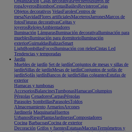
Organización
Cajas decorativas
Percheros
Burros de
ropa
Joyeros
Biombos
Cestas
Baúles
Revisteros
Cajas
Objetos decorativos
Velas
Faroles
Centros de
mesa
Navidad
Flores artificiales
Maceteros
Jarrones
Marcos de
fotos
Figuras decorativas
Cajitas y
joyeros
Relojes
Ambientadores
Iluminación
Lámparas
Iluminación decorativa
Iluminación para
muebles
Iluminación para dormitorio
Iluminación
exterior
Guirnaldas
Balizas
Smart
Light
Bombillas
Focos
Iluminación con rieles
Cintas Led
Tendencias y temporadas
Jardín
Muebles de jardín
Set de jardín
Conjuntos de mesas y sillas de
jardín
Sillas de jardín
Mesas de jardín
Conjuntos de sofás de
jardín
Sofás jardín
Bancos de jardín
Sillas colgantes
Estufas de
exterior
Hamacas y tumbonas
Accesorios
Balancines
Tumbonas
Hamacas
Columpios
Pérgolas
Cenadores
Carpas
Pérgolas
Parasoles
Sombrillas
Parasoles
Toldos
Almacenamiento
Armarios
Arcones
Jardinería
Maquinaria
Huertos
Urbanos
Riego
Plantas
Jardineras
Compostadores
Cocina
Barbacoas
Cocina de exterior
Decoración
Grifos y fuentes
Estatuas
Macetas
Termómetros y