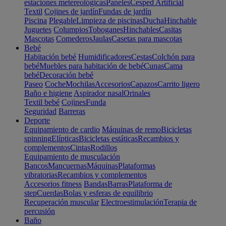
estaciones metereológicas
Paneles
Cesped Artificial
Textil
Cojines de jardín
Fundas de jardín
Piscina
Plegable
Limpieza de piscinas
Ducha
Hinchable
Juguetes
Columpios
Toboganes
Hinchables
Casitas
Mascotas
Comederos
Jaulas
Casetas para mascotas
Bebé
Habitación bebé
Humidificadores
Cestas
Colchón para
bebé
Muebles para habitación de bebé
Cunas
Cama
bebé
Decoración bebé
Paseo
Coche
Mochilas
Accesorios
Capazos
Carrito ligero
Baño e higiene
Aspirador nasal
Orinales
Textil bebé
Cojines
Funda
Seguridad
Barreras
Deporte
Equipamiento de cardio
Máquinas de remo
Bicicletas
spinning
Elípticas
Bicicletas estáticas
Recambios y
complementos
Cintas
Rodillos
Equipamiento de musculación
Bancos
Mancuernas
Máquinas
Plataformas
vibratorias
Recambios y complementos
Accesorios fitness
Bandas
Barras
Plataforma de
step
Cuerdas
Bolas y esferas de equilibrio
Recuperación muscular
Electroestimulación
Terapia de
percusión
Baño