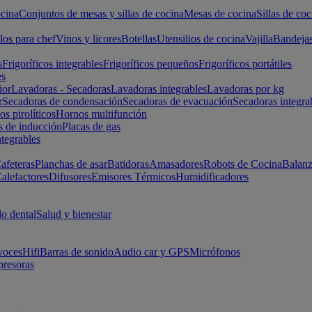
cina
Conjuntos de mesas y sillas de cocina
Mesas de cocina
Sillas de coc
los para chef
Vinos y licores
Botellas
Utensilios de cocina
Vajilla
Bandeja
s
Frigoríficos integrables
Frigoríficos pequeños
Frigoríficos portátiles
es
ior
Lavadoras - Secadoras
Lavadoras integrables
Lavadoras por kg
r
Secadoras de condensación
Secadoras de evacuación
Secadoras integra
s pirolíticos
Hornos multifunción
s de inducción
Placas de gas
ntegrables
afeteras
Planchas de asar
Batidoras
Amasadores
Robots de Cocina
Balanz
alefactores
Difusores
Emisores Térmicos
Humidificadores
o dental
Salud y bienestar
voces
Hifi
Barras de sonido
Audio car y GPS
Micrófonos
presoras