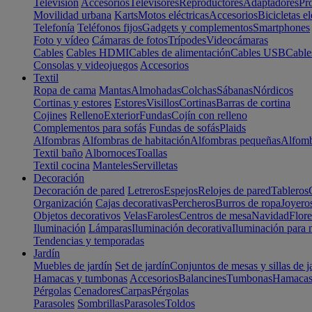
Televisión
Accesorios
Televisores
Reproductores
Adaptadores
Pr
Movilidad urbana
Karts
Motos eléctricas
Accesorios
Bicicletas el
Telefonía
Teléfonos fijos
Gadgets y complementos
Smartphones
Foto y vídeo
Cámaras de fotos
Trípodes
Videocámaras
Cables
Cables HDMI
Cables de alimentación
Cables USB
Cable
Consolas y videojuegos
Accesorios
Textil
Ropa de cama
Mantas
Almohadas
Colchas
Sábanas
Nórdicos
Cortinas y estores
Estores
Visillos
Cortinas
Barras de cortina
Cojines
Relleno
Exterior
Fundas
Cojín con relleno
Complementos para sofás
Fundas de sofás
Plaids
Alfombras
Alfombras de habitación
Alfombras pequeñas
Alfomb
Textil baño
Albornoces
Toallas
Textil cocina
Manteles
Servilletas
Decoración
Decoración de pared
Letreros
Espejos
Relojes de pared
Tableros
Organización
Cajas decorativas
Percheros
Burros de ropa
Joyero
Objetos decorativos
Velas
Faroles
Centros de mesa
Navidad
Flore
Iluminación
Lámparas
Iluminación decorativa
Iluminación para 
Tendencias y temporadas
Jardín
Muebles de jardín
Set de jardín
Conjuntos de mesas y sillas de j
Hamacas y tumbonas
Accesorios
Balancines
Tumbonas
Hamaca
Pérgolas
Cenadores
Carpas
Pérgolas
Parasoles
Sombrillas
Parasoles
Toldos