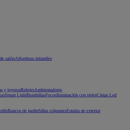
de salón
Alfombras infantiles
as y joyeros
Relojes
Ambientadores
zas
Smart Light
Bombillas
Focos
Iluminación con rieles
Cintas Led
ardín
Bancos de jardín
Sillas colgantes
Estufas de exterior