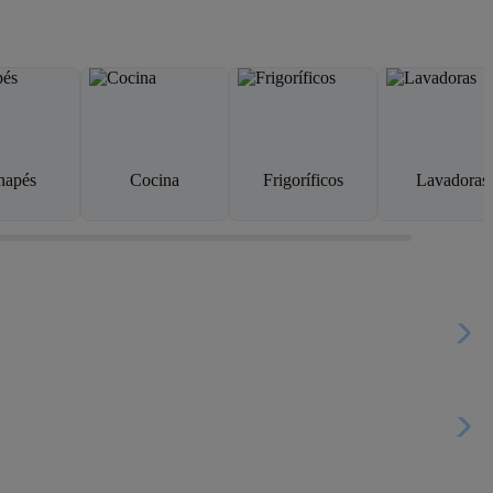
napés
Cocina
Frigoríficos
Lavadoras