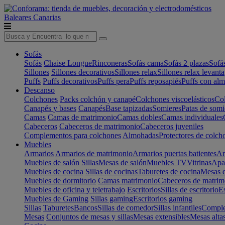
Baleares
Canarias
Sofás
Sofás
Chaise Longue
Rinconeras
Sofás cama
Sofás 2 plazas
Sofá
Sillones
Sillones decorativos
Sillones relax
Sillones relax levant
Puffs
Puffs decorativos
Puffs pera
Puffs reposapiés
Puffs con al
Descanso
Colchones
Packs colchón y canapé
Colchones viscoelásticos
Col
Canapés y bases
Canapés
Base tapizadas
Somieres
Patas de somi
Camas
Camas de matrimonio
Camas dobles
Camas individuales
Cabeceros
Cabeceros de matrimonio
Cabeceros juveniles
Complementos para colchones
Almohadas
Protectores de colch
Muebles
Armarios
Armarios de matrimonio
Armarios puertas batientes
Ar
Muebles de salón
Sillas
Mesas de salón
Muebles TV
Vitrinas
Apa
Muebles de cocina
Sillas de cocinas
Taburetes de cocina
Mesas d
Muebles de dormitorio
Camas matrimonio
Cabeceros de matrim
Muebles de oficina y teletrabajo
Escritorios
Sillas de escritorio
Es
Muebles de Gaming
Sillas gaming
Escritorios gaming
Sillas
Taburetes
Bancos
Sillas de comedor
Sillas infantiles
Complem
Mesas
Conjuntos de mesas y sillas
Mesas extensibles
Mesas alta