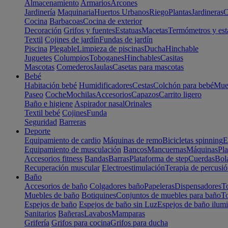
Almacenamiento
Armarios
Arcones
Jardinería
Maquinaria
Huertos Urbanos
Riego
Plantas
Jardineras
C
Cocina
Barbacoas
Cocina de exterior
Decoración
Grifos y fuentes
Estatuas
Macetas
Termómetros y est
Textil
Cojines de jardín
Fundas de jardín
Piscina
Plegable
Limpieza de piscinas
Ducha
Hinchable
Juguetes
Columpios
Toboganes
Hinchables
Casitas
Mascotas
Comederos
Jaulas
Casetas para mascotas
Bebé
Habitación bebé
Humidificadores
Cestas
Colchón para bebé
Mueb
Paseo
Coche
Mochilas
Accesorios
Capazos
Carrito ligero
Baño e higiene
Aspirador nasal
Orinales
Textil bebé
Cojines
Funda
Seguridad
Barreras
Deporte
Equipamiento de cardio
Máquinas de remo
Bicicletas spinning
E
Equipamiento de musculación
Bancos
Mancuernas
Máquinas
Pla
Accesorios fitness
Bandas
Barras
Plataforma de step
Cuerdas
Bola
Recuperación muscular
Electroestimulación
Terapia de percusi
Baño
Accesorios de baño
Colgadores baño
Papeleras
Dispensadores
To
Muebles de baño
Botiquines
Conjuntos de muebles para baño
To
Espejos de baño
Espejos de baño sin Luz
Espejos de baño ilum
Sanitarios
Bañeras
Lavabos
Mamparas
Grifería
Grifos para cocina
Grifos para ducha