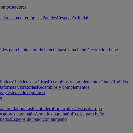
ompostadores
aciones metereológicas
Paneles
Cesped Artificial
les para habitación de bebé
Cunas
Cama bebé
Decoración bebé
lípticas
Bicicletas estáticas
Recambios y complementos
Cintas
Rodillos
taformas vibratorias
Recambios y complementos
s y esferas de equilibrio
ón
alleros
Jaboneras
Escobillero
Portarrollos
Cestas de ropa
cadores para baño
Armarios para baño
Repisa para baño
inados
Espejos de baño con aumento