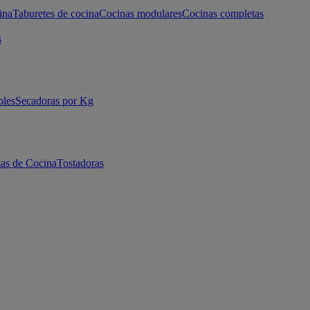
ina
Taburetes de cocina
Cocinas modulares
Cocinas completas
s
bles
Secadoras por Kg
as de Cocina
Tostadoras