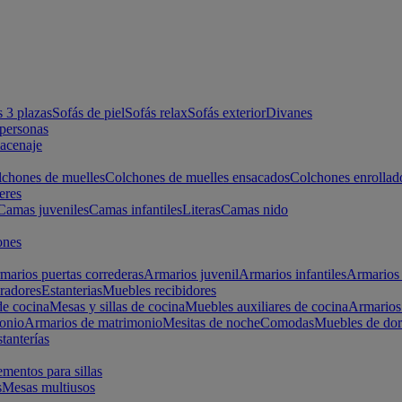
s 3 plazas
Sofás de piel
Sofás relax
Sofás exterior
Divanes
apersonas
macenaje
chones de muelles
Colchones de muelles ensacados
Colchones enrollad
eres
Camas juveniles
Camas infantiles
Literas
Camas nido
ones
marios puertas correderas
Armarios juvenil
Armarios infantiles
Armarios 
radores
Estanterias
Muebles recibidores
e cocina
Mesas y sillas de cocina
Muebles auxiliares de cocina
Armarios
onio
Armarios de matrimonio
Mesitas de noche
Comodas
Muebles de dor
tanterías
entos para sillas
s
Mesas multiusos