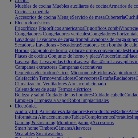
Cocina
Muebles de cocina
Muebles auxiliares de cocina
Armarios de co
Cocinas a medida
Accesorios de cocina
Menaje
Servicio de mesa
Cubertería
Cuchil
Electrodomésticos
Frigoríficos
Frigoríficos americanos
Frigoríficos combi
Vinoteca
Congeladores
Congeladores verticales
Congeladores horizontal
Lavadoras
Lavadoras de carga frontal
Lavadoras de carga super
Secadoras
Lavadoras - Secadoras
Secadoras con bomba de calo
Hornos
Conjunto de horno y placa
Hornos convencionales
Horno
Placas de cocina
Conjunto de horno y placa
Vitrocerámica
Placa
Lavavajillas
Lavavajillas 60cm
Lavavajillas 45cm
Lavavajillas i
Campanas extractoras
Campanas decorativas
Pequeños electrodomésticos
Microondas
Freidoras
Aspiradores
C
Calefacción
Termoventiladores
Convectores
Estufas
Radiadores
C
Climatización
Ventiladores
Aire acondicionado
Calentadores de agua
Termos eléctricos
Belleza y salud
Cuidado de los hombres
Cuidado cabello
Cuidad
Limpieza
Limpieza a vapor
Robot limpiacristales
Electrónica
Audio y hifi
Auriculares
Adaptadores
Reproductores
Radios
Alta
Informática
Almacenamiento
Tablets
Complementos
Portátiles
Im
Gaming & streaming
Monitores gaming
Accesorios
Smart home
Timbres
Cámaras
Altavoces
Wearables
Smartwatches