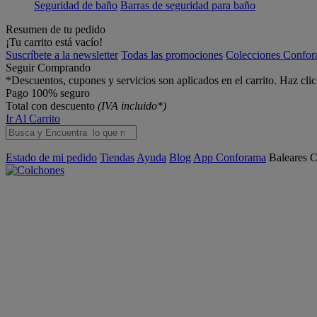
Seguridad de baño
Barras de seguridad para baño
Resumen de tu pedido
¡Tu carrito está vacío!
Suscríbete a la newsletter
Todas las promociones
Colecciones Confo
Seguir Comprando
*Descuentos, cupones y servicios son aplicados en el carrito. Haz cli
Pago 100% seguro
Total con descuento
(IVA incluido*)
Ir Al Carrito
Estado de mi pedido
Tiendas
Ayuda
Blog
App Conforama
Baleares
C