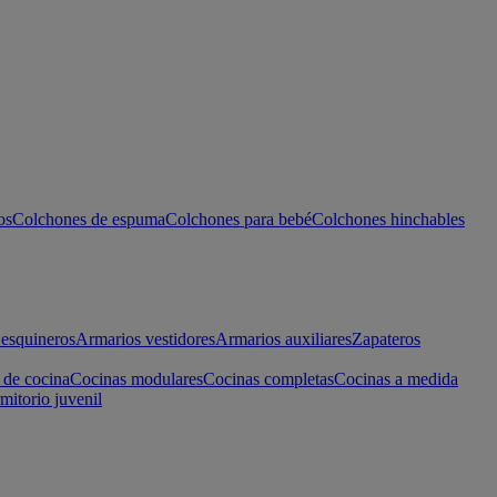
os
Colchones de espuma
Colchones para bebé
Colchones hinchables
esquineros
Armarios vestidores
Armarios auxiliares
Zapateros
 de cocina
Cocinas modulares
Cocinas completas
Cocinas a medida
mitorio juvenil