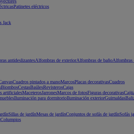
oyectores
éctricas
Patinetes eléctricos
s Jack
ras antideslizantes
Alfombras de exterior
Alfombras de baño
Alfombras 
Canvas
Cuadros pintados a mano
Marcos
Placas decorativas
Cuadros
s
Biombos
Cestas
Baúles
Revisteros
Cajas
s artificiales
Maceteros
Jarrones
Marcos de fotos
Figuras decorativas
Cajit
muebles
Iluminación para dormitorio
Iluminación exterior
Guirnaldas
Bali
ardín
Sillas de jardín
Mesas de jardín
Conjuntos de sofás de jardín
Sofás j
s
Columpios