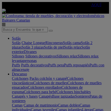
🔵Cambia tu electro con
-10% EXTRA
de descuento ☑️
AQUÍ
Baleares
Canarias
Sofás
Sofás
Chaise Longue
Rinconeras
Sofás cama
Sofás 2
plazas
Sofás 3 plazas
Sofás de piel
Sofás relax
Sofás
exterior
Divanes
Sillones
Sillones decorativos
Sillones relax
Sillones relax
levantapersonas
Puffs
Puffs decorativos
Puffs pera
Puffs reposapiés
Puffs con
almacenaje
Descanso
Colchones
Packs colchón y canapé
Colchones
viscoelásticos
Colchones de muelles
Colchones de muelles
ensacados
Colchones enrollados
Colchones de
espuma
Colchones para bebé
Colchones hinchables
Canapés y bases
Canapés
Base tapizadas
Somieres
Patas de
somieres
Camas
Camas de matrimonio
Camas dobles
Camas
individuales
Camas juveniles
Camas infantiles
Literas
Camas