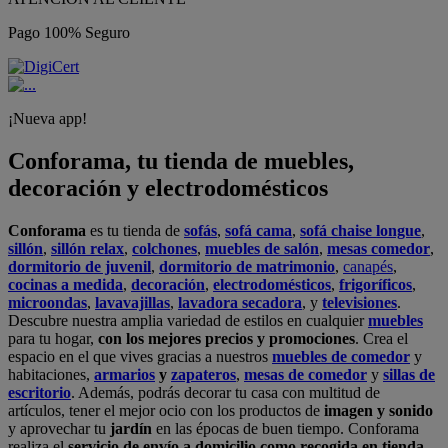
Pago 100% Seguro
¡Nueva app!
Conforama, tu tienda de muebles,
decoración y electrodomésticos
Conforama
es tu tienda de
sofás
,
sofá cama
,
sofá chaise longue
,
sillón
,
sillón relax
,
colchones
,
muebles de salón
,
mesas comedor
,
dormitorio de juvenil
,
dormitorio de matrimonio
,
canapés
,
cocinas a medida
,
decoración
,
electrodomésticos
,
frigoríficos
,
microondas
,
lavavajillas
,
lavadora secadora
, y
televisiones
.
Descubre nuestra amplia variedad de estilos en cualquier
muebles
para tu hogar,
con los mejores precios y promociones
. Crea el
espacio en el que vives gracias a nuestros
muebles de comedor
y
habitaciones,
armarios
y
zapateros
,
mesas de comedor
y
sillas de
escritorio
. Además, podrás decorar tu casa con multitud de
artículos, tener el mejor ocio con los productos de
imagen y sonido
y aprovechar tu
jardín
en las épocas de buen tiempo. Conforama
realiza el
servicio de envío a domicilio como recogida en tienda.