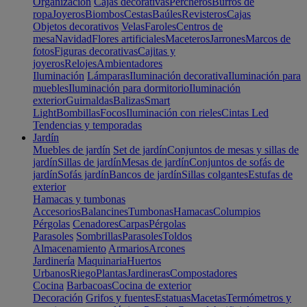
Organización
Cajas decorativas
Percheros
Burros de
ropa
Joyeros
Biombos
Cestas
Baúles
Revisteros
Cajas
Objetos decorativos
Velas
Faroles
Centros de
mesa
Navidad
Flores artificiales
Maceteros
Jarrones
Marcos de
fotos
Figuras decorativas
Cajitas y
joyeros
Relojes
Ambientadores
Iluminación
Lámparas
Iluminación decorativa
Iluminación para
muebles
Iluminación para dormitorio
Iluminación
exterior
Guirnaldas
Balizas
Smart
Light
Bombillas
Focos
Iluminación con rieles
Cintas Led
Tendencias y temporadas
Jardín
Muebles de jardín
Set de jardín
Conjuntos de mesas y sillas de
jardín
Sillas de jardín
Mesas de jardín
Conjuntos de sofás de
jardín
Sofás jardín
Bancos de jardín
Sillas colgantes
Estufas de
exterior
Hamacas y tumbonas
Accesorios
Balancines
Tumbonas
Hamacas
Columpios
Pérgolas
Cenadores
Carpas
Pérgolas
Parasoles
Sombrillas
Parasoles
Toldos
Almacenamiento
Armarios
Arcones
Jardinería
Maquinaria
Huertos
Urbanos
Riego
Plantas
Jardineras
Compostadores
Cocina
Barbacoas
Cocina de exterior
Decoración
Grifos y fuentes
Estatuas
Macetas
Termómetros y