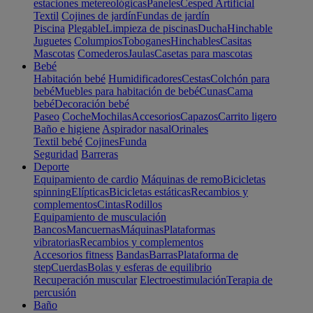
estaciones metereológicas
Paneles
Cesped Artificial
Textil
Cojines de jardín
Fundas de jardín
Piscina
Plegable
Limpieza de piscinas
Ducha
Hinchable
Juguetes
Columpios
Toboganes
Hinchables
Casitas
Mascotas
Comederos
Jaulas
Casetas para mascotas
Bebé
Habitación bebé
Humidificadores
Cestas
Colchón para
bebé
Muebles para habitación de bebé
Cunas
Cama
bebé
Decoración bebé
Paseo
Coche
Mochilas
Accesorios
Capazos
Carrito ligero
Baño e higiene
Aspirador nasal
Orinales
Textil bebé
Cojines
Funda
Seguridad
Barreras
Deporte
Equipamiento de cardio
Máquinas de remo
Bicicletas
spinning
Elípticas
Bicicletas estáticas
Recambios y
complementos
Cintas
Rodillos
Equipamiento de musculación
Bancos
Mancuernas
Máquinas
Plataformas
vibratorias
Recambios y complementos
Accesorios fitness
Bandas
Barras
Plataforma de
step
Cuerdas
Bolas y esferas de equilibrio
Recuperación muscular
Electroestimulación
Terapia de
percusión
Baño