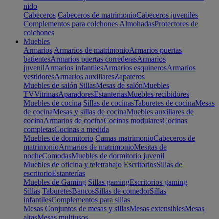
nido
Cabeceros
Cabeceros de matrimonio
Cabeceros juveniles
Complementos para colchones
Almohadas
Protectores de
colchones
Muebles
Armarios
Armarios de matrimonio
Armarios puertas
batientes
Armarios puertas correderas
Armarios
juvenil
Armarios infantiles
Armarios esquineros
Armarios
vestidores
Armarios auxiliares
Zapateros
Muebles de salón
Sillas
Mesas de salón
Muebles
TV
Vitrinas
Aparadores
Estanterias
Muebles recibidores
Muebles de cocina
Sillas de cocinas
Taburetes de cocina
Mesas
de cocina
Mesas y sillas de cocina
Muebles auxiliares de
cocina
Armarios de cocina
Cocinas modulares
Cocinas
completas
Cocinas a medida
Muebles de dormitorio
Camas matrimonio
Cabeceros de
matrimonio
Armarios de matrimonio
Mesitas de
noche
Comodas
Muebles de dormitorio juvenil
Muebles de oficina y teletrabajo
Escritorios
Sillas de
escritorio
Estanterías
Muebles de Gaming
Sillas gaming
Escritorios gaming
Sillas
Taburetes
Bancos
Sillas de comedor
Sillas
infantiles
Complementos para sillas
Mesas
Conjuntos de mesas y sillas
Mesas extensibles
Mesas
altas
Mesas multiusos