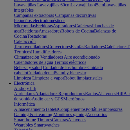
Lavavajillas
Lavavajillas 60cm
Lavavajillas 45cm
Lavavajillas
integrables
Campanas extractoras
Campanas decorativas
Pequeños electrodomésticos
Microondas
Freidoras
Aspiradores
Cafeteras
Planchas de
asar
Batidoras
Amasadores
Robots de Cocina
Balanzas de
Cocina
Tostadoras
Calefacción
Termoventiladores
Convectores
Estufas
Radiadores
Calefactores
D
Térmicos
Humidificadores
Climatización
Ventiladores
Aire acondicionado
Calentadores de agua
Termos eléctricos
Belleza y salud
Cuidado de los hombres
Cuidado
cabello
Cuidado dental
Salud y bienestar
Limpieza
Limpieza a vapor
Robot limpiacristales
Electrónica
Audio y hifi
Auriculares
Adaptadores
Reproductores
Radios
Altavoces
Hifi
Bar
de sonido
Audio car y GPS
Micrófonos
Informática
Almacenamiento
Tablets
Complementos
Portátiles
Impresoras
Gaming & streaming
Monitores gaming
Accesorios
Smart home
Timbres
Cámaras
Altavoces
Wearables
Smartwatches