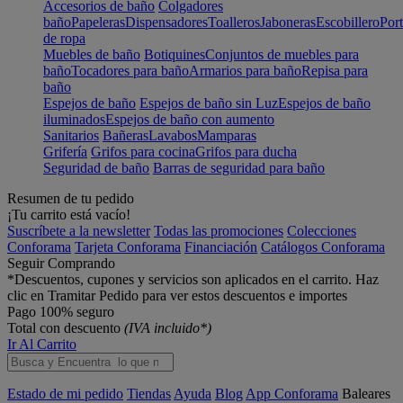
Accesorios de baño
Colgadores
baño
Papeleras
Dispensadores
Toalleros
Jaboneras
Escobillero
Port
de ropa
Muebles de baño
Botiquines
Conjuntos de muebles para
baño
Tocadores para baño
Armarios para baño
Repisa para
baño
Espejos de baño
Espejos de baño sin Luz
Espejos de baño
iluminados
Espejos de baño con aumento
Sanitarios
Bañeras
Lavabos
Mamparas
Grifería
Grifos para cocina
Grifos para ducha
Seguridad de baño
Barras de seguridad para baño
Resumen de tu pedido
¡Tu carrito está vacío!
Suscríbete a la newsletter
Todas las promociones
Colecciones
Conforama
Tarjeta Conforama
Financiación
Catálogos Conforama
Seguir Comprando
*Descuentos, cupones y servicios son aplicados en el carrito. Haz
clic en Tramitar Pedido para ver estos descuentos e importes
Pago 100% seguro
Total con descuento
(IVA incluido*)
Ir Al Carrito
Estado de mi pedido
Tiendas
Ayuda
Blog
App Conforama
Baleares