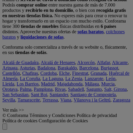
Podrás
comprar online
entre nuestra gama de más de 7.000
productos y
recibirlo en tu domicilio
, o bien con
recogida gratis
en nuestras tiendas física.
No esperes más para crear o renovar tu
hogar y transformarlo en un espacio con mucho estilo. Conforama
tiene 300
tiendas de muebles
físicas distribuidas en
6 países
distintos. Aproveche nuestras ofertas de
sofas baratos
,
colchones
baratos
y
liquidaciones de sofas
.
Conforama solo comercializa a través de su website o, físicamente,
en sus
tiendas de sofás
.
Alcalá de Guadaíra
,
Alcalá de Henares
,
Alcorcón
,
Alfafar
,
Alicante
,
Arinaga
,
Asturias
,
Badalona
,
Barakaldo
,
Barcelona
,
Burjassot
,
Castellón
,
Chafiras
,
Cordoba
,
Elche
,
Finestrat
,
Granada
,
Huércal de
Almería
,
La Coruña
,
La Laguna
,
La Zenia
,
Lanzarote
,
León
,
Lleida
,
Los Barrios
,
Madrid
,
Majadahonda
,
Málaga
,
Murcia
,
Orotava
,
Palma
,
Pamplona
,
Rivas
,
Sabadell
,
Sagunto
,
Salt, Girona
,
San Sebastian
,
Sant Boi
,
Santander
,
Santiago de Compostela
,
Sevilla
,
Tamaraceite
,
Terrassa
,
Viana
,
Vilanova i la Geltrú
,
Zaragoza
Ver más >>
© Conforama
Términos y Condiciones
Política de privacidad
Política de cookies
Configuración de Cookies