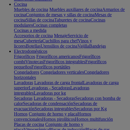
Cocina
Muebles de cocina
Muebles auxiliares de cocina
Armarios de
cocina
Conjuntos de mesas y sillas de cocina
Mesas de
cocina
Sillas de cocina
Taburetes de cocina
Cocinas
modulares
Cocinas completas
Cocinas a medida
Accesorios de cocina
Menaje
Servicio de
mesa
Cubertería
Cuchillos para chef
Vinos y
licores
Botellas
Utensilios de cocina
Vajilla
Bandejas
Electrodomésticos
Frigoríficos
Frigoríficos americanos
Frigoríficos
combi
Vinotecas
Frigoríficos integrables
Frigoríficos
pequeños
Frigoríficos portátiles
Congeladores
Congeladores verticales
Congeladores
horizontales
Lavadoras
Lavadoras de carga frontal
Lavadoras de carga
superior
Lavadoras - Secadoras
Lavadoras
integrables
Lavadoras por kg
Secadoras
Lavadoras - Secadoras
Secadoras con bomba de
calor
Secadoras de condensación
Secadoras de
evacuación
Secadoras integrables
Secadoras por Kg
Hornos
Conjunto de horno y placa
Hornos
convencionales
Hornos pirolíticos
Hornos multifunción
Placas de cocina
Conjunto de horno y
placa
Vitrocerámica
Placas de inducción
Placas de gas