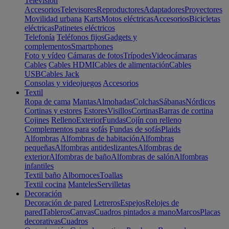
Televisión
Accesorios
Televisores
Reproductores
Adaptadores
Proyectores
Movilidad urbana
Karts
Motos eléctricas
Accesorios
Bicicletas
eléctricas
Patinetes eléctricos
Telefonía
Teléfonos fijos
Gadgets y
complementos
Smartphones
Foto y vídeo
Cámaras de fotos
Trípodes
Videocámaras
Cables
Cables HDMI
Cables de alimentación
Cables
USB
Cables Jack
Consolas y videojuegos
Accesorios
Textil
Ropa de cama
Mantas
Almohadas
Colchas
Sábanas
Nórdicos
Cortinas y estores
Estores
Visillos
Cortinas
Barras de cortina
Cojines
Relleno
Exterior
Fundas
Cojín con relleno
Complementos para sofás
Fundas de sofás
Plaids
Alfombras
Alfombras de habitación
Alfombras
pequeñas
Alfombras antideslizantes
Alfombras de
exterior
Alfombras de baño
Alfombras de salón
Alfombras
infantiles
Textil baño
Albornoces
Toallas
Textil cocina
Manteles
Servilletas
Decoración
Decoración de pared
Letreros
Espejos
Relojes de
pared
Tableros
Canvas
Cuadros pintados a mano
Marcos
Placas
decorativas
Cuadros