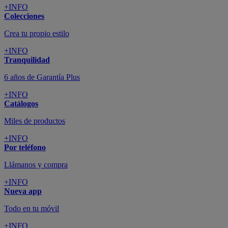
+INFO
Colecciones
Crea tu propio estilo
+INFO
Tranquilidad
6 años de Garantía Plus
+INFO
Catálogos
Miles de productos
+INFO
Por teléfono
Llámanos y compra
+INFO
Nueva app
Todo en tu móvil
+INFO