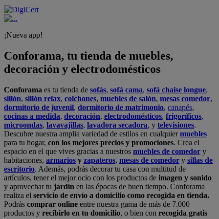
¡Nueva app!
Conforama, tu tienda de muebles,
decoración y electrodomésticos
Conforama
es tu tienda de
sofás
,
sofá cama
,
sofá chaise longue
,
sillón
,
sillón relax
,
colchones
,
muebles de salón
,
mesas comedor
,
dormitorio de juvenil
,
dormitorio de matrimonio
,
canapés
,
cocinas a medida
,
decoración
,
electrodomésticos
,
frigoríficos
,
microondas
,
lavavajillas
,
lavadora secadora
, y
televisiones
.
Descubre nuestra amplia variedad de estilos en cualquier
muebles
para tu hogar,
con los mejores precios y promociones
. Crea el
espacio en el que vives gracias a nuestros
muebles de comedor
y
habitaciones,
armarios
y
zapateros
,
mesas de comedor
y
sillas de
escritorio
. Además, podrás decorar tu casa con multitud de
artículos, tener el mejor ocio con los productos de
imagen y sonido
y aprovechar tu
jardín
en las épocas de buen tiempo. Conforama
realiza el
servicio de envío a domicilio como recogida en tienda.
Podrás
comprar online
entre nuestra gama de más de 7.000
productos y
recibirlo en tu domicilio
, o bien con
recogida gratis