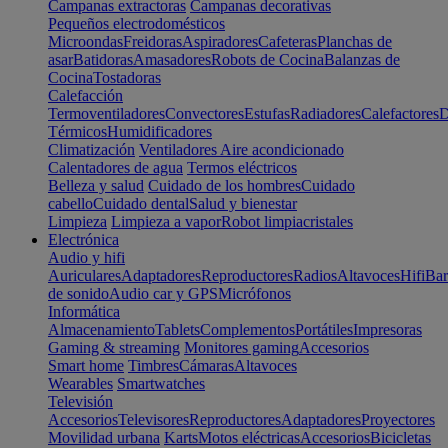
Campanas extractoras
Campanas decorativas
Pequeños electrodomésticos
Microondas
Freidoras
Aspiradores
Cafeteras
Planchas de
asar
Batidoras
Amasadores
Robots de Cocina
Balanzas de
Cocina
Tostadoras
Calefacción
Termoventiladores
Convectores
Estufas
Radiadores
Calefactores
D
Térmicos
Humidificadores
Climatización
Ventiladores
Aire acondicionado
Calentadores de agua
Termos eléctricos
Belleza y salud
Cuidado de los hombres
Cuidado
cabello
Cuidado dental
Salud y bienestar
Limpieza
Limpieza a vapor
Robot limpiacristales
Electrónica
Audio y hifi
Auriculares
Adaptadores
Reproductores
Radios
Altavoces
Hifi
Bar
de sonido
Audio car y GPS
Micrófonos
Informática
Almacenamiento
Tablets
Complementos
Portátiles
Impresoras
Gaming & streaming
Monitores gaming
Accesorios
Smart home
Timbres
Cámaras
Altavoces
Wearables
Smartwatches
Televisión
Accesorios
Televisores
Reproductores
Adaptadores
Proyectores
Movilidad urbana
Karts
Motos eléctricas
Accesorios
Bicicletas