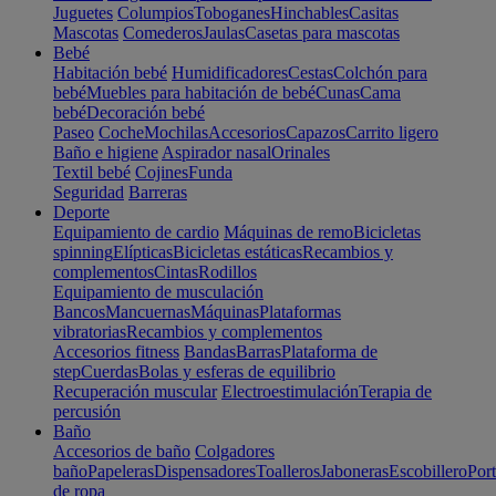
Juguetes
Columpios
Toboganes
Hinchables
Casitas
Mascotas
Comederos
Jaulas
Casetas para mascotas
Bebé
Habitación bebé
Humidificadores
Cestas
Colchón para
bebé
Muebles para habitación de bebé
Cunas
Cama
bebé
Decoración bebé
Paseo
Coche
Mochilas
Accesorios
Capazos
Carrito ligero
Baño e higiene
Aspirador nasal
Orinales
Textil bebé
Cojines
Funda
Seguridad
Barreras
Deporte
Equipamiento de cardio
Máquinas de remo
Bicicletas
spinning
Elípticas
Bicicletas estáticas
Recambios y
complementos
Cintas
Rodillos
Equipamiento de musculación
Bancos
Mancuernas
Máquinas
Plataformas
vibratorias
Recambios y complementos
Accesorios fitness
Bandas
Barras
Plataforma de
step
Cuerdas
Bolas y esferas de equilibrio
Recuperación muscular
Electroestimulación
Terapia de
percusión
Baño
Accesorios de baño
Colgadores
baño
Papeleras
Dispensadores
Toalleros
Jaboneras
Escobillero
Port
de ropa