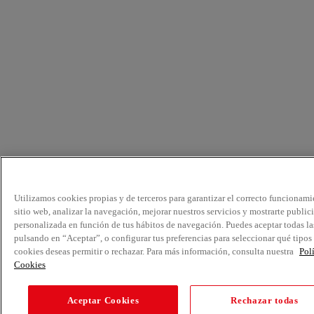
Utilizamos cookies propias y de terceros para garantizar el correcto funcionami
sitio web, analizar la navegación, mejorar nuestros servicios y mostrarte public
personalizada en función de tus hábitos de navegación. Puedes aceptar todas la
pulsando en “Aceptar”, o configurar tus preferencias para seleccionar qué tipos
cookies deseas permitir o rechazar. Para más información, consulta nuestra
Pol
Cookies
Aceptar Cookies
Rechazar todas