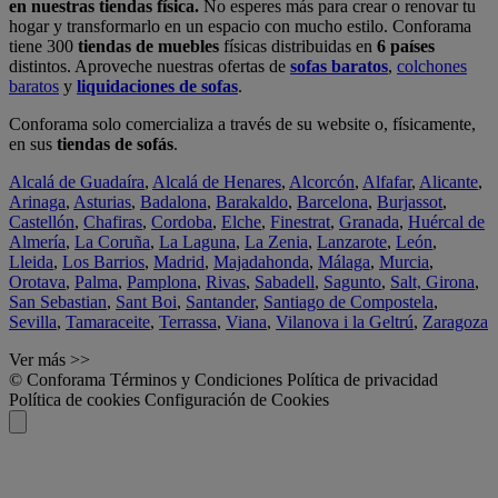
en nuestras tiendas física.
No esperes más para crear o renovar tu
hogar y transformarlo en un espacio con mucho estilo. Conforama
tiene 300
tiendas de muebles
físicas distribuidas en
6 países
distintos. Aproveche nuestras ofertas de
sofas baratos
,
colchones
baratos
y
liquidaciones de sofas
.
Conforama solo comercializa a través de su website o, físicamente,
en sus
tiendas de sofás
.
Alcalá de Guadaíra
,
Alcalá de Henares
,
Alcorcón
,
Alfafar
,
Alicante
,
Arinaga
,
Asturias
,
Badalona
,
Barakaldo
,
Barcelona
,
Burjassot
,
Castellón
,
Chafiras
,
Cordoba
,
Elche
,
Finestrat
,
Granada
,
Huércal de
Almería
,
La Coruña
,
La Laguna
,
La Zenia
,
Lanzarote
,
León
,
Lleida
,
Los Barrios
,
Madrid
,
Majadahonda
,
Málaga
,
Murcia
,
Orotava
,
Palma
,
Pamplona
,
Rivas
,
Sabadell
,
Sagunto
,
Salt, Girona
,
San Sebastian
,
Sant Boi
,
Santander
,
Santiago de Compostela
,
Sevilla
,
Tamaraceite
,
Terrassa
,
Viana
,
Vilanova i la Geltrú
,
Zaragoza
Ver más >>
© Conforama
Términos y Condiciones
Política de privacidad
Política de cookies
Configuración de Cookies