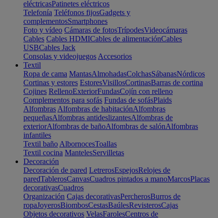
eléctricas
Patinetes eléctricos
Telefonía
Teléfonos fijos
Gadgets y
complementos
Smartphones
Foto y vídeo
Cámaras de fotos
Trípodes
Videocámaras
Cables
Cables HDMI
Cables de alimentación
Cables
USB
Cables Jack
Consolas y videojuegos
Accesorios
Textil
Ropa de cama
Mantas
Almohadas
Colchas
Sábanas
Nórdicos
Cortinas y estores
Estores
Visillos
Cortinas
Barras de cortina
Cojines
Relleno
Exterior
Fundas
Cojín con relleno
Complementos para sofás
Fundas de sofás
Plaids
Alfombras
Alfombras de habitación
Alfombras
pequeñas
Alfombras antideslizantes
Alfombras de
exterior
Alfombras de baño
Alfombras de salón
Alfombras
infantiles
Textil baño
Albornoces
Toallas
Textil cocina
Manteles
Servilletas
Decoración
Decoración de pared
Letreros
Espejos
Relojes de
pared
Tableros
Canvas
Cuadros pintados a mano
Marcos
Placas
decorativas
Cuadros
Organización
Cajas decorativas
Percheros
Burros de
ropa
Joyeros
Biombos
Cestas
Baúles
Revisteros
Cajas
Objetos decorativos
Velas
Faroles
Centros de