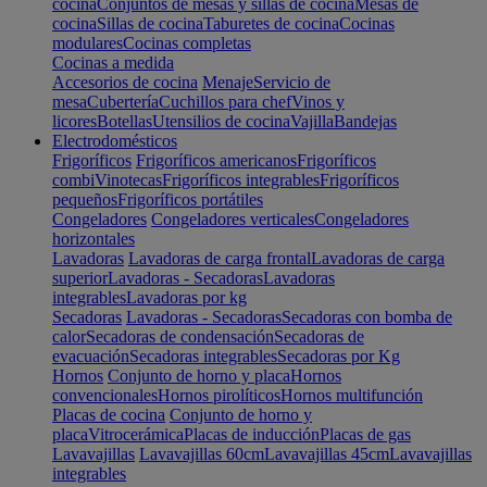
cocina
Conjuntos de mesas y sillas de cocina
Mesas de
cocina
Sillas de cocina
Taburetes de cocina
Cocinas
modulares
Cocinas completas
Cocinas a medida
Accesorios de cocina
Menaje
Servicio de
mesa
Cubertería
Cuchillos para chef
Vinos y
licores
Botellas
Utensilios de cocina
Vajilla
Bandejas
Electrodomésticos
Frigoríficos
Frigoríficos americanos
Frigoríficos
combi
Vinotecas
Frigoríficos integrables
Frigoríficos
pequeños
Frigoríficos portátiles
Congeladores
Congeladores verticales
Congeladores
horizontales
Lavadoras
Lavadoras de carga frontal
Lavadoras de carga
superior
Lavadoras - Secadoras
Lavadoras
integrables
Lavadoras por kg
Secadoras
Lavadoras - Secadoras
Secadoras con bomba de
calor
Secadoras de condensación
Secadoras de
evacuación
Secadoras integrables
Secadoras por Kg
Hornos
Conjunto de horno y placa
Hornos
convencionales
Hornos pirolíticos
Hornos multifunción
Placas de cocina
Conjunto de horno y
placa
Vitrocerámica
Placas de inducción
Placas de gas
Lavavajillas
Lavavajillas 60cm
Lavavajillas 45cm
Lavavajillas
integrables