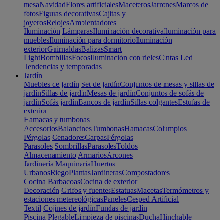
mesa
Navidad
Flores artificiales
Maceteros
Jarrones
Marcos de
fotos
Figuras decorativas
Cajitas y
joyeros
Relojes
Ambientadores
Iluminación
Lámparas
Iluminación decorativa
Iluminación para
muebles
Iluminación para dormitorio
Iluminación
exterior
Guirnaldas
Balizas
Smart
Light
Bombillas
Focos
Iluminación con rieles
Cintas Led
Tendencias y temporadas
Jardín
Muebles de jardín
Set de jardín
Conjuntos de mesas y sillas de
jardín
Sillas de jardín
Mesas de jardín
Conjuntos de sofás de
jardín
Sofás jardín
Bancos de jardín
Sillas colgantes
Estufas de
exterior
Hamacas y tumbonas
Accesorios
Balancines
Tumbonas
Hamacas
Columpios
Pérgolas
Cenadores
Carpas
Pérgolas
Parasoles
Sombrillas
Parasoles
Toldos
Almacenamiento
Armarios
Arcones
Jardinería
Maquinaria
Huertos
Urbanos
Riego
Plantas
Jardineras
Compostadores
Cocina
Barbacoas
Cocina de exterior
Decoración
Grifos y fuentes
Estatuas
Macetas
Termómetros y
estaciones metereológicas
Paneles
Cesped Artificial
Textil
Cojines de jardín
Fundas de jardín
Piscina
Plegable
Limpieza de piscinas
Ducha
Hinchable