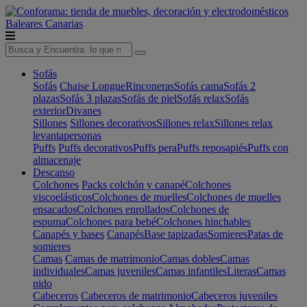
Baleares
Canarias
Sofás
Sofás
Chaise Longue
Rinconeras
Sofás cama
Sofás 2
plazas
Sofás 3 plazas
Sofás de piel
Sofás relax
Sofás
exterior
Divanes
Sillones
Sillones decorativos
Sillones relax
Sillones relax
levantapersonas
Puffs
Puffs decorativos
Puffs pera
Puffs reposapiés
Puffs con
almacenaje
Descanso
Colchones
Packs colchón y canapé
Colchones
viscoelásticos
Colchones de muelles
Colchones de muelles
ensacados
Colchones enrollados
Colchones de
espuma
Colchones para bebé
Colchones hinchables
Canapés y bases
Canapés
Base tapizadas
Somieres
Patas de
somieres
Camas
Camas de matrimonio
Camas dobles
Camas
individuales
Camas juveniles
Camas infantiles
Literas
Camas
nido
Cabeceros
Cabeceros de matrimonio
Cabeceros juveniles