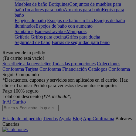
Muebles de baño
Botiquines
Conjuntos de muebles para
baño
Tocadores para baño
Armarios para baño
Repisa para
baño
Espejos de baño
Espejos de baño sin Luz
Espejos de baño
iluminados
Espejos de baño con aumento
Sanitarios
Bañeras
Lavabos
Mamparas
Grifería
Grifos para cocina
Grifos para ducha
Seguridad de baño
Barras de seguridad para baño
Resumen de tu pedido
¡Tu carrito está vacío!
Suscríbete a la newsletter
Todas las promociones
Colecciones
Conforama
Tarjeta Conforama
Financiación
Catálogos Conforama
Seguir Comprando
*Descuentos, cupones y servicios son aplicados en el carrito. Haz
clic en Tramitar Pedido para ver estos descuentos e importes
Pago 100% seguro
Total con descuento
(IVA incluido*)
Ir Al Carrito
Estado de mi pedido
Tiendas
Ayuda
Blog
App Conforama
Baleares
Canarias