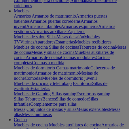
Complementos para colchones
Almohadas
Protectores de
colchones
Muebles
Armarios
Armarios de matrimonio
Armarios puertas
batientes
Armarios puertas correderas
Armarios
juvenil
Armarios infantiles
Armarios esquineros
Armarios
vestidores
Armarios auxiliares
Zapateros
Muebles de salón
Sillas
Mesas de salón
Muebles
TV
Vitrinas
Aparadores
Estanterias
Muebles recibidores
Muebles de cocina
Sillas de cocinas
Taburetes de cocina
Mesas
de cocina
Mesas y sillas de cocina
Muebles auxiliares de
cocina
Armarios de cocina
Cocinas modulares
Cocinas
completas
Cocinas a medida
Muebles de dormitorio
Camas matrimonio
Cabeceros de
matrimonio
Armarios de matrimonio
Mesitas de
noche
Comodas
Muebles de dormitorio juvenil
Muebles de oficina y teletrabajo
Escritorios
Sillas de
escritorio
Estanterías
Muebles de Gaming
Sillas gaming
Escritorios gaming
Sillas
Taburetes
Bancos
Sillas de comedor
Sillas
infantiles
Complementos para sillas
Mesas
Conjuntos de mesas y sillas
Mesas extensibles
Mesas
altas
Mesas multiusos
Cocina
Muebles de cocina
Muebles auxiliares de cocina
Armarios de